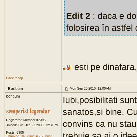
Edit 2
: daca e doa
folosirea în astfel
esti pe dinafara, 
Back to top
Boribum
Mon Sep 20 2010, 12:00AM
boribum
Iubi,posibilitati su
sanatos,si bine. Cu
Registered Member #2395
convins ca nu stau
Joined: Tue Dec 22 2009, 12:31PM
Posts: 6905
trebuie sa ai o ide
Thanked 1076 time in 756 post