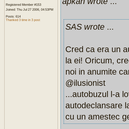
apkah wrote
...
Registered Member #153
Joined: Thu Jul 27 2006, 04:53PM
Posts: 614
Thanked 3 time in 3 post
SAS wrote
...
Cred ca era un au
la ei! Oricum, cred
noi in anumite car
@ilusionist
...autobuzul l-a l
autodeclansare la
cu un amestec gen