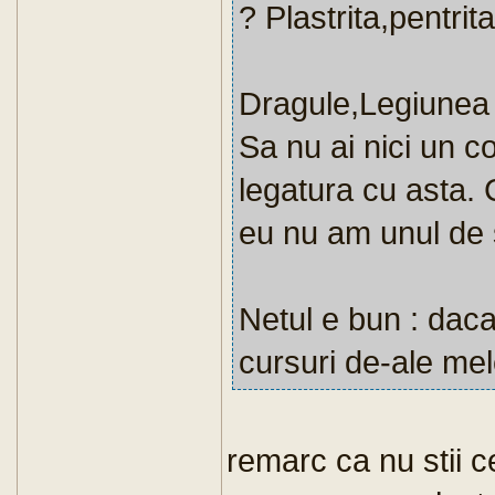
? Plastrita,pentri
Dragule,Legiunea 
Sa nu ai nici un co
legatura cu asta. 
eu nu am unul de s
Netul e bun : daca 
cursuri de-ale mele
remarc ca nu stii c