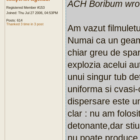
ACH Boribum wro
Registered Member #153
Joined: Thu Jul 27 2006, 04:53PM
Posts: 614
Thanked 3 time in 3 post
Am vazut filmuletu
Numai ca un geam
chiar greu de spart
explozia acelui au
unui singur tub de
uniforma si cvasi-
dispersare este un
clar : nu am folos
detonante,dar sti
nu poate produce a