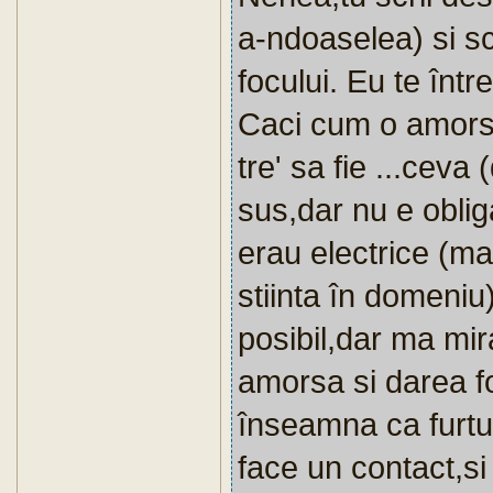
a-ndoaselea) si sc
focului. Eu te înt
Caci cum o amorsez
tre' sa fie ...cev
sus,dar nu e obliga
erau electrice (ma
stiinta în domeniu
posibil,dar ma mira
amorsa si darea f
înseamna ca furtun
face un contact,si