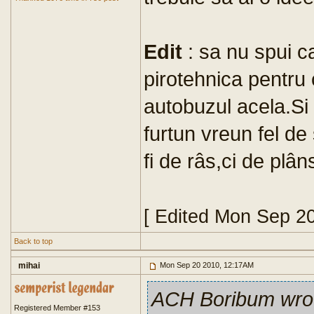
Edit
: sa nu spui c
pirotehnica pentru 
autobuzul acela.Si n
furtun vreun fel de
fi de râs,ci de plân
[ Edited Mon Sep 2
Back to top
mihai
Mon Sep 20 2010, 12:17AM
ACH Boribum wro
Registered Member #153