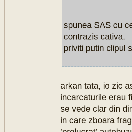
spunea SAS cu cev
contrazis cativa.
priviti putin clipul 
arkan tata, io zic a
incarcaturile erau f
se vede clar din di
in care zboara frag
'prelucrat' autobuz