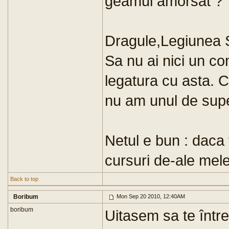
geamul amorsat ?
Dragule,Legiunea S
Sa nu ai nici un com
legatura cu asta. C
nu am unul de super
Netul e bun : daca v
cursuri de-ale mele 
Back to top
Boribum
Mon Sep 20 2010, 12:40AM
boribum
Uitasem sa te între