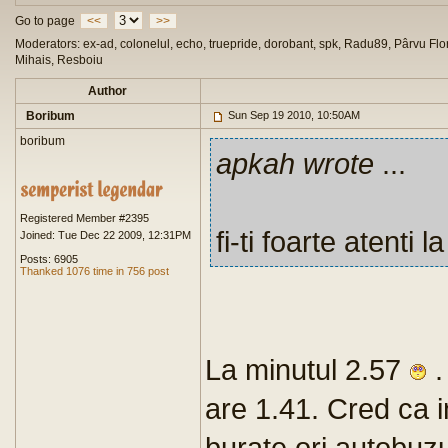
Go to page
<<
>>
Moderators: ex-ad, colonelul, echo, truepride, dorobant, spk, Radu89, Pârvu Flor
Mihais, Resboiu
Author
Boribum
Sun Sep 19 2010, 10:50AM
boribum
apkah wrote
...
Registered Member #2395
fi-ti foarte atenti l
Joined: Tue Dec 22 2009, 12:31PM
Posts: 6905
Thanked 1076 time in 756 post
La minutul 2.57
.
are 1.41. Cred ca 
burate,ori autobuz