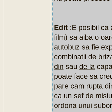
Edit
:E posibil ca 
film) sa aiba o oa
autobuz sa fie ex
combinatii de briza
din
sau
de la
capat
poate face sa cr
pare cam rupta di
ca un sef de misiu
ordona unui subor