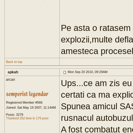
Pe asta o ratasem 
explozii,multe defla
amesteca procesele
Back to top
apkah
Mon Sep 20 2010, 09:29AM
arcan
Ups...ce am zis eu 
certati ca ma expli
Registered Member #566
Spunea amicul SAS 
Joined: Sat May 19 2007, 11:14AM
Posts: 3279
rusnacul autobuzul 
Thanked 252 time in 179 post
A fost combatut ene