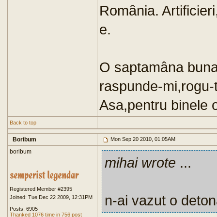
România. Artificieri,
e.
O saptamâna buna s
raspunde-mi,rogu-te
Asa,pentru binele o
Back to top
Boribum
Mon Sep 20 2010, 01:05AM
boribum
mihai wrote
...
Registered Member #2395
n-ai vazut o deton
Joined: Tue Dec 22 2009, 12:31PM
Posts: 6905
Thanked 1076 time in 756 post