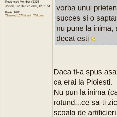
Registered Member #2395
vorba unui prieten
Joined: Tue Dec 22 2009, 12:31PM
Posts: 6905
succes si o sapta
Thanked 1076 time in 756 post
nu pune la inima, 
decat esti
Daca ti-a spus asa
ca erai la Ploiesti.
Nu pun la inima (ca 
rotund...ce sa-ti z
scoala de artificie