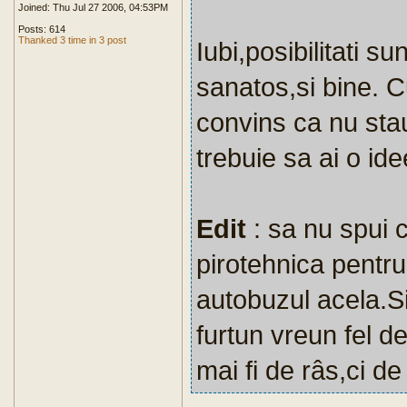
Joined: Thu Jul 27 2006, 04:53PM
Posts: 614
Thanked 3 time in 3 post
Iubi,posibilitati s
sanatos,si bine. C
convins ca nu stau
trebuie sa ai o id
Edit
: sa nu spui 
pirotehnica pentru
autobuzul acela.Si 
furtun vreun fel de
mai fi de râs,ci de