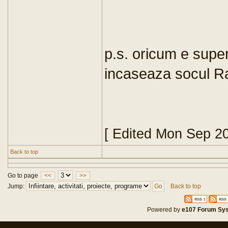
p.s. oricum e supe
incaseaza socul Ra
[ Edited Mon Sep 2
Back to top
Go to page
<<
>>
Jump:
Back to top
Powered by
e107 Forum Sy