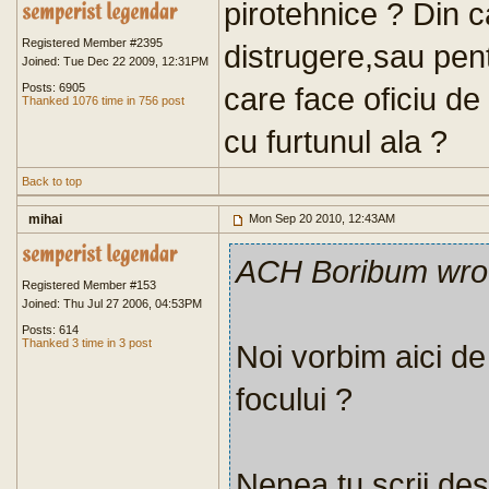
pirotehnice ? Din c
Registered Member #2395
distrugere,sau pen
Joined: Tue Dec 22 2009, 12:31PM
Posts: 6905
care face oficiu de
Thanked 1076 time in 756 post
cu furtunul ala ?
Back to top
mihai
Mon Sep 20 2010, 12:43AM
ACH Boribum wro
Registered Member #153
Joined: Thu Jul 27 2006, 04:53PM
Posts: 614
Thanked 3 time in 3 post
Noi vorbim aici d
focului ?
Nenea,tu scrii des