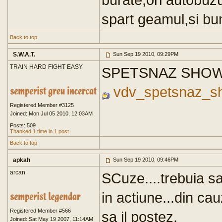
spart geamul,si bum
Back to top
S.W.A.T.
Sun Sep 19 2010, 09:29PM
TRAIN HARD FIGHT EASY
SPETSNAZ SHOW....
vdv_spetsnaz_sh
Registered Member #3125
Joined: Mon Jul 05 2010, 12:03AM
Posts: 509
Thanked 1 time in 1 post
Back to top
apkah
Sun Sep 19 2010, 09:46PM
arcan
SCuze....trebuia s
in actiune...din ca
Registered Member #566
sa il postez.
Joined: Sat May 19 2007, 11:14AM