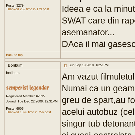
Posts: 3279
Ideea e ca la minu
Thanked 252 time in 179 post
SWAT care din rap
asemanator...
DAca il mai gasesc,
Back to top
Boribum
Sun Sep 19 2010, 10:51PM
boribum
Am vazut filmuletul
Numai ca un geam(
Registered Member #2395
greu de spart,au fo
Joined: Tue Dec 22 2009, 12:31PM
Posts: 6905
acelui autobuz (cel
Thanked 1076 time in 756 post
singur tub detonant