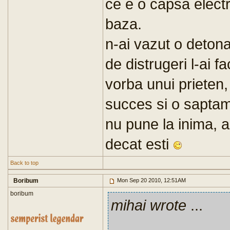
ce e o capsa electr
baza.
n-ai vazut o detonar
de distrugeri l-ai f
vorba unui prieten,
succes si o saptam
nu pune la inima, a
decat esti
Back to top
Boribum
Mon Sep 20 2010, 12:51AM
boribum
mihai wrote
...