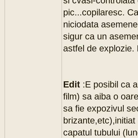
si cvasi-controlata
pic...copilaresc. Ca
niciodata asemenea
sigur ca un asemen
astfel de explozie. 
Edit
:E posibil ca a
film) sa aiba o oar
sa fie expozivul s
brizante,etc),initia
capatul tubului (lu