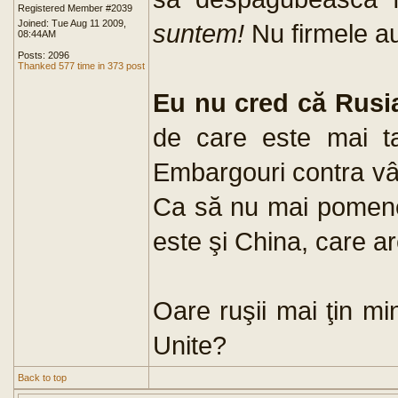
Registered Member #2039
Joined: Tue Aug 11 2009,
suntem!
Nu firmele a
08:44AM
Posts: 2096
Thanked 577 time in 373 post
Eu nu cred că Rusi
de care este mai ta
Embargouri contra vân
Ca să nu mai pomenesc
este şi China, care a
Oare ruşii mai ţin mi
Unite?
Back to top