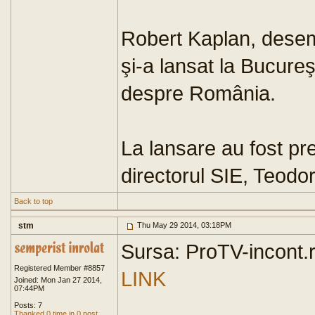
Robert Kaplan, desemna
şi-a lansat la Bucure
despre România.
La lansare au fost pre
directorul SIE, Teod
Back to top
stm
Thu May 29 2014, 03:18PM
Sursa: ProTV-incont.
Registered Member #8857
LINK
Joined: Mon Jan 27 2014,
07:44PM
Posts: 7
Thanked 0 time in 0 post