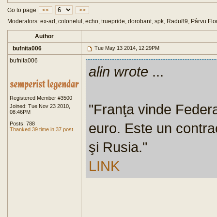
Go to page
<<
>>
Moderators: ex-ad, colonelul, echo, truepride, dorobant, spk, Radu89, Pârvu Flo
Author
bufnita006
Tue May 13 2014, 12:29PM
bufnita006
alin wrote
...
Registered Member #3500
"Franţa vinde Federa
Joined: Tue Nov 23 2010,
08:46PM
euro. Este un contrac
Posts: 788
Thanked 39 time in 37 post
şi Rusia."
LINK