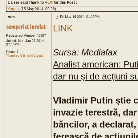
1 User said Thank to
ALM
for this Post :
Karpov
(15 May 2014, 00:26)
stm
Fri May 16 2014, 01:19PM
LINK
Registered Member #8857
Joined: Mon Jan 27 2014,
07:44PM
Sursa: Mediafax
Posts: 7
Thanked 0 time in 0 post
Analist american: Puti
dar nu şi de acţiuni 
Vladimir Putin ştie 
invazie terestră, da
băncilor, a declarat
ferească de acţiunile