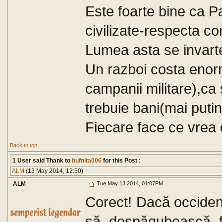
Este foarte bine ca Pa
civilizate-respecta co
Lumea asta se invarte i
Un razboi costa enorm
campanii militare),ca s
trebuie bani(mai putini
Fiecare face ce vrea 
Back to top
1 User said Thank to
bufnita006
for this Post :
ALM
(13 May 2014, 12:50)
ALM
Tue May 13 2014, 01:07PM
Corect! Dacă occiden
să despăgubească fi