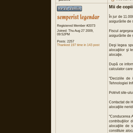
Mii de copii
În jur de 11.000
asigurările de s
Registered Member #2073
Joined: Thu Aug 27 2009,
Fiscul argeşean
09:52PM
asigurările de 
Posts: 2257
Thanked 197 time in 143 post
Deşi legea spu
alocaţiilor şi 
alocaţie.
După ce inform
calculator care 
"Deciziile de
Tehnologiei Inf
Potrivit site-ul
Contactat de H
alocaţiile neri
"Conducerea AN
contribuţiilor
alocaţiile de 
constituie aloc