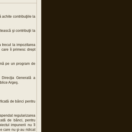
ă achite contribuţiile la
ească şi contribuţii la
a trecut la impozitarea
e care îi primesc drept
lemă pe un program de
 Direcţia Generală a
blice Argeş.
ficată de bănci pentru
uspendat regularizarea
icată de bănci, pentru
iectul impunerii nu îl
e care nu şi-au ridicat