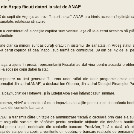
 din Argeş făcuţi datori la stat de ANAF
 de copii din Argeş s-au trezit "datori la stat". ANAF le-a trimis acestora înştiinţări s
ănătate, relatează ştiri.tvr.ro.
 a considerat că alocaţiile copiilor sunt venituri, aşa că le-a cerut acestora să plăt
sănătate.
ne clar că minorii sunt asiguraţi gratuit în sistemul de sănătate, în Argeş statul 
le-a cerut copiilor să dea înapoi, sub formă de contribuţie, 39 din cei 42 de lei p
aţia a ajuns în presă, reprezentanţii Fiscului au dat vina pentru această prob
i-a scos pe copii datori la stat.
 impunere au fost generate în urma unor rulări ale unor programe emise de
ormaţiei din cadrul ANAF", a declarat Ion Olteanu, din cadrul Direcţiei Finanţelor Pu
ui alba24, citat de Hotnews, şi în judeţul Alba s-au întâlnit cazuri similare.
otnews, ANAF a transmis că nu a impozitat alocaţiile pentru copii ci dobânda boni
dicate din conturile bancare:
AF a transmis către unităţile de administrare fiscală o circulară prin care s-a s
 de asigurări sociale de sănătate pentru veniturile obţinute din dobânda bonif
stat pentru copii, neridicate din conturile bancare. Precizăm, încă o dată, că ob
aţia de stat pentru copii, ci veniturile din dobânzile bancare realizate de persoanel