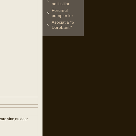
politistilor
Forumul
pompierilor
Asociatia "6
Dorobanti"
 care vine,nu doar