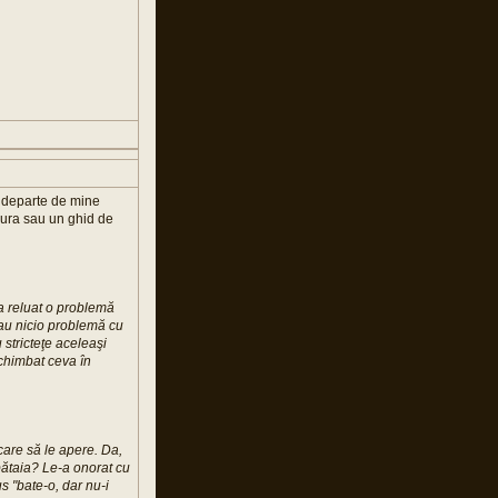
si departe de mine
dura sau un ghid de
a reluat o problemă
au nicio problemă cu
 stricteţe aceleaşi
schimbat ceva în
care să le apere. Da,
 bătaia? Le-a onorat cu
 "bate-o, dar nu-i