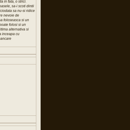
in fata, o strici.
asele, sa-i scoti dintii
iciodata sa nu-si ridice
Are nevoie de
sa foloseasca si un
poate folosi si un
ltima alternativa si
sa inceapa cu
 mancare