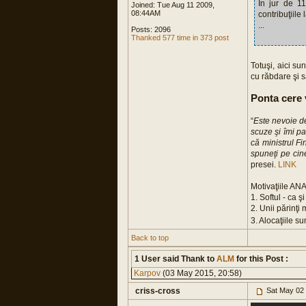
În jur de 11
Joined: Tue Aug 11 2009,
08:44AM
contribuţiile 
...
Posts: 2096
Thanked 577 time in 373 post
Totuşi, aici s
cu răbdare şi s
Ponta cere v
“
Este nevoie de
scuze şi îmi pa
că ministrul F
spuneţi pe cin
presei.
LINK
Motivaţiile ANA
1. Softul - ca ş
2. Unii părinţi
3. Alocaţiile su
Back to top
1 User said Thank to
ALM
for this Post :
Karpov
(03 May 2015, 20:58)
criss-cross
Sat May 02