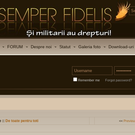
FORUM
Despre noi
Statut
Galeria foto
Download-uri
Remember me
Forgot password?
e ::
De toate pentru toti
<<
Previou