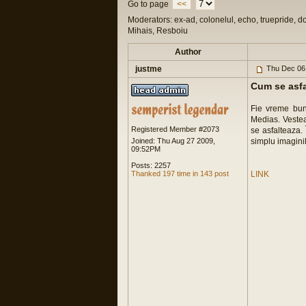
Go to page
<<
Moderators: ex-ad, colonelul, echo, truepride, d
Mihais, Resboiu
Author
justme
Thu Dec 06
Cum se asfal
Fie vreme buna
Medias. Vestea
Registered Member #2073
se asfalteaza. 
Joined: Thu Aug 27 2009,
simplu imagini
09:52PM
Posts: 2257
Thanked 197 time in 143 post
LINK