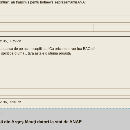
conturi", au transmis pentu hotnews, reprezentanţii ANAF.
 2015, 05:27PM
plateasca de pe acum copiii aia! Ca oricum nu vor lua BAC-ul!
n spirit de gluma... tara asta e o gluma proasta
 2015, 09:41PM
...
ii din Argeş făcuţi datori la stat de ANAF