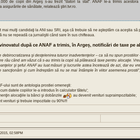
.000 de copii din Argeş s-au trezit "datori la stat". ANAF le-a trimis acestora î
la asigurările de sănătate, relatează ştiri.tvr.ro.
unt mai mulţi candidaţi la ANI sau SRI, aşa că trebuie să ne aşteptăm ca aceştia s
ă nu se repeadă ca jurnaliştii când sare în sus chifteaua.
inovatul după ce ANAF a trimis, în Argeș, notificări de taxe pe al
 debirocratizarea şi desţelenirea tuturor inadvertenţelor – ca să nu spun prostiilor –
re rău când am văzut că s-au trimis la copii să plătească taxe pentru alocaţie. Vre
inanţelor şi şeful ANAF au luat măsuri şi lucrurile astea încetează de azi, dar eu 
e sancţionăm şi cum îndreptăm să nu se mai întâmple în viitor asemenea prostii
”
F-ului sunt de antologia prostiei omeneşti:
i cum datele copiilor le-a introdus în calculator tătelu';
 menţin alocaţiile la bănci şi dobânzile
au devenit venituri supraimpozitabile;
nt venituri şi trebuie impozitate cu 90%!!!
 2015, 02:58PM