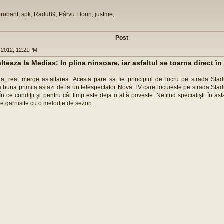
orobant, spk, Radu89, Pârvu Florin, justme,
Post
 2012, 12:21PM
teaza la Medias: In plina ninsoare, iar asfaltul se toarna direct î
, rea, merge asfaltarea. Acesta pare sa fie principiul de lucru pe strada Stad
 buna primita astazi de la un telespectator Nova TV care locuieste pe strada Stad
În ce condiţii şi pentru cât timp este deja o altă poveste. Nefiind specialişti în asf
le garnisite cu o melodie de sezon.