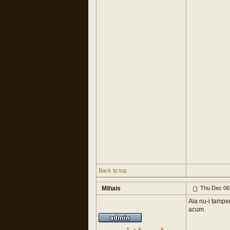
Back to top
Mihais
Thu Dec 06
Aia nu-i tampen
acum.