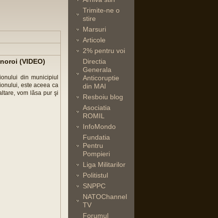
Trimite-ne o
stire
Marsuri
Articole
2% pentru voi
n noroi (VIDEO)
Directia
Generala
ionului din municipiul
Anticoruptie
ionului, este aceea ca
din MAI
altare, vom lăsa pur şi
Resboiu blog
Asociatia
ROMIL
InfoMondo
Fundatia
Pentru
Pompieri
Liga Militarilor
Politistul
SNPPC
NATOChannel
TV
Forumul