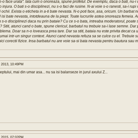
-o face urata". Iata cum o onoreaza, spune profetul. De exemplu, daca o bati, nu-i da 
 injura. O bati s-o disciplinezi, nu s-o faci de rusine. N-ai voie s-o ranesti, sa-i rupi o
i ochii. Exista o eticheta in a-ti bate nevasta. N-o poti face, asa, oricum. Un barbat n
isi bate nevasta, intotdeauna de la piept. Toate lucrurile astea onoreaza femeia. 
 s-o disciplinezi daca nu prin bataie? Cu ce s-o bata, intreaba moderatorul, poate 
? Stiti, atunci cand o bate, spune clericul, barbatul nu trebuie sa-i lase semne. Dar 
oblema. Doar sa n-o loveasca prea tare. Dar sa stiti, bataia nu este privita decat ca u
umai intr-un singur context. Atunci cand nevasta refuza sa se culce cu el. Trebuie 
ici corectii fizice. Insa barbatul nu are voie sa-si bata nevasta pentru bautura sau
 2013, 10:49PM
eptului, mai din umar asa... nu sa isi balanseze in jurul axului Z...
 2015, 07:02PM