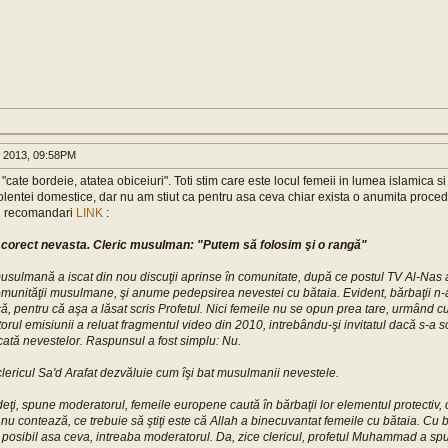
 2013, 09:58PM
cate bordeie, atatea obiceiuri". Toti stim care este locul femeii in lumea islamica 
lentei domestice, dar nu am stiut ca pentru asa ceva chiar exista o anumita proce
si recomandari
LINK
:
i corect nevasta. Cleric musulman: "Putem să folosim şi o rangă"
usulmană a iscat din nou discuţii aprinse în comunitate, după ce postul TV Al-Nas 
munităţii musulmane, şi anume pedepsirea nevestei cu bătaia. Evident, bărbaţii n-
ă, pentru că aşa a lăsat scris Profetul. Nici femeile nu se opun prea tare, urmând cu
orul emisiunii a reluat fragmentul video din 2010, intrebându-şi invitatul dacă s-a 
ată nevestelor. Raspunsul a fost simplu: Nu.
clericul Sa'd Arafat dezvăluie cum îşi bat musulmanii nevestele.
eţi, spune moderatorul, femeile europene caută în bărbaţii lor elementul protectiv, 
 nu contează, ce trebuie să ştiţi este că Allah a binecuvantat femeile cu bătaia. Cu
posibil asa ceva, intreaba moderatorul. Da, zice clericul, profetul Muhammad a spus