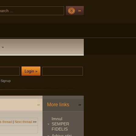
Signup
More links
Imnul
s thread
|
Next thread
>>
SEMPER
FIDELIS
Arhiva stiri