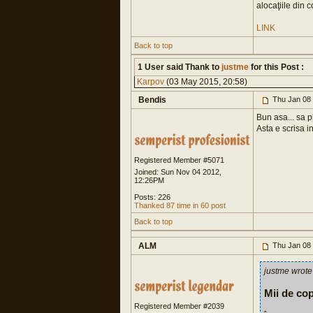
alocaţiile din 
LINK
Back to top
1 User said Thank to
justme
for this Post :
Karpov
(03 May 2015, 20:58)
Bendis
Thu Jan 08
Bun asa... sa 
Asta e scrisa i
Registered Member #5071
Joined: Sun Nov 04 2012,
12:26PM
Posts: 226
Thanked 87 time in 60 post
Back to top
ALM
Thu Jan 08
justme wrote
Mii de cop
Registered Member #2039