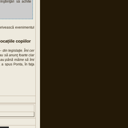
nştiinţări să achite
ă privească evenimentul
ocațiile copiilor
 din legislaţie. Îmi cer
au să anunţ foarte clar
vreau până mâine să îmi
, a spus Ponta, în faţa