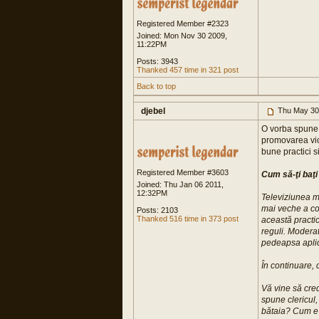
Registered Member #2323
Joined: Mon Nov 30 2009,
11:22PM
Posts: 3943
Thanked 457 time in 321 post
Back to top
djebel
Thu May 30
O vorba spune "
promovarea vio
bune practici 
Registered Member #3603
Cum să-ţi baţ
Joined: Thu Jan 06 2011,
12:32PM
Televiziunea m
mai veche a co
Posts: 2103
Thanked 516 time in 373 post
această practic
reguli. Moderat
pedeapsa aplic
În continuare, 
Vă vine să cred
spune clericul,
bătaia? Cum e 