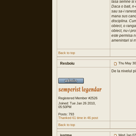
lasa semne si n
Daca o bati, n-o
sau sa-i ranest
mana sus cand 
disciplina. Cum
obiect, o ranga
obiect, nu-i pr
este permisa n
amenintari si m
Back to top
Resboiu
Thu May 30
De la nivelul pi
Registered Member #2526
Joined: Tue Jan 26 2010,
05:50PM
Posts: 793
Thanked 61 time in 46 post
Back to top
justme
Wed Jan 07