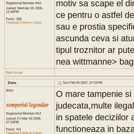
motiv sa scape el di
Registered Member #43
Joined: Wed Apr 05 2006,
12:46PM
ce pentru o astfel d
Posts: 308
Thanked 2 time in 1 post
sau e prostia specific
ascunda ceva si atun
tipul troznitor ar put
nea wittmanne> baga 
Back to top
Doru
Sun Feb 04 2007, 07:51PM
doru
O mare tampenie si c
judecata,multe ilega
Registered Member #14
in spatele deciziilor 
Joined: Fri Mar 03 2006,
07:26PM
functioneaza in baza 
Posts: 411
Thanked 4 time in 4 post