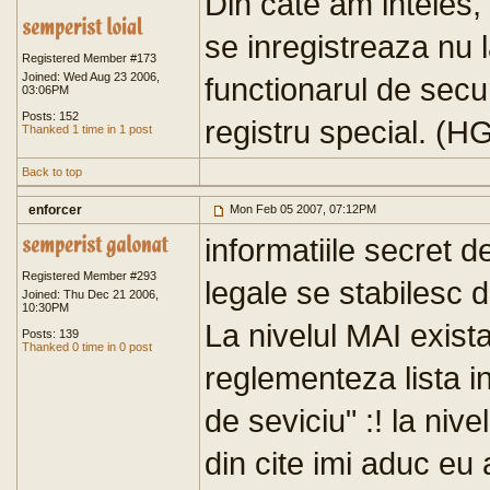
Din cate am inteles, 
se inregistreaza nu 
Registered Member #173
Joined: Wed Aug 23 2006,
functionarul de securi
03:06PM
Posts: 152
registru special. (H
Thanked 1 time in 1 post
Back to top
enforcer
Mon Feb 05 2007, 07:12PM
informatiile secret d
Registered Member #293
legale se stabilesc de
Joined: Thu Dec 21 2006,
10:30PM
La nivelul MAI exista
Posts: 139
Thanked 0 time in 0 post
reglementeza lista in
de seviciu" :! la nivel
din cite imi aduc eu 