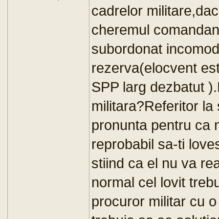
cadrelor militare,dac
cheremul comandantil
subordonat incomod c
rezerva(elocvent est
SPP larg dezbatut ).
militara?Referitor l
pronunta pentru ca n
reprobabil sa-ti lov
stiind ca el nu va r
normal cel lovit tre
procuror militar cu o