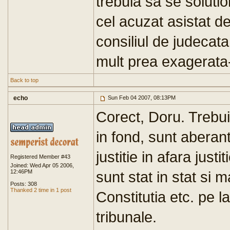
trebuia sa se solutio
cel acuzat asistat d
consiliul de judecata
mult prea exagerata-
Back to top
echo
Sun Feb 04 2007, 08:13PM
Corect, Doru. Trebui
in fond, sunt aberant
justitie in afara justit
Registered Member #43
Joined: Wed Apr 05 2006,
12:46PM
sunt stat in stat si 
Posts: 308
Thanked 2 time in 1 post
Constitutia etc. pe l
tribunale.