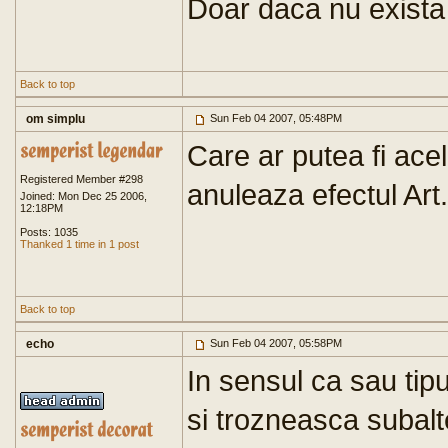
Doar daca nu exista s
Back to top
om simplu
Sun Feb 04 2007, 05:48PM
Care ar putea fi acel
Registered Member #298
anuleaza efectul Art
Joined: Mon Dec 25 2006,
12:18PM
Posts: 1035
Thanked 1 time in 1 post
Back to top
echo
Sun Feb 04 2007, 05:58PM
In sensul ca sau tip
si trozneasca subalt