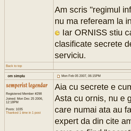
Am scris "regimul inf
nu ma refeream la inf
Iar ORNISS stiu ca 
clasificate secrete d
serviciu.
Back to top
om simplu
Mon Feb 05 2007, 06:15PM
Aia cu secrete e cum
Registered Member #298
Asta cu ornis, nu e 
Joined: Mon Dec 25 2006,
12:18PM
care numai ata au fac
Posts: 1035
Thanked 1 time in 1 post
expert da din cite am