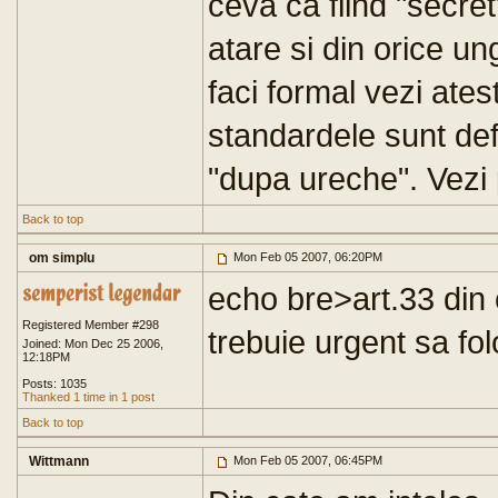
ceva ca fiind "secret"
atare si din orice ung
faci formal vezi ates
standardele sunt defi
"dupa ureche". Vezi 
Back to top
om simplu
Mon Feb 05 2007, 06:20PM
echo bre>art.33 din 
Registered Member #298
trebuie urgent sa fo
Joined: Mon Dec 25 2006,
12:18PM
Posts: 1035
Thanked 1 time in 1 post
Back to top
Wittmann
Mon Feb 05 2007, 06:45PM