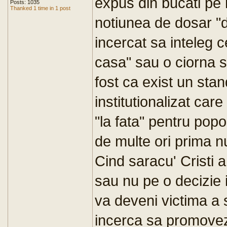
expus din bucati pe 
Posts: 1035
Thanked 1 time in 1 post
notiunea de dosar "d
incercat sa inteleg 
casa" sau o ciorna si
fost ca exist un stan
institutionalizat car
"la fata" pentru popor
de multe ori prima 
Cind saracu' Cristi 
sau nu pe o decizie 
va deveni victima a 
incerca sa promovez