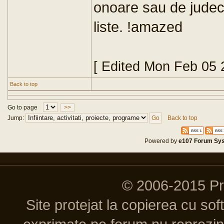
onoare sau de judec
liste. !amazed
[ Edited Mon Feb 05 
Back to top
Go to page
>>
Jump:
Back to top
Powered by
e107 Forum Sy
© 2006-2015 P
Site protejat la copierea cu so