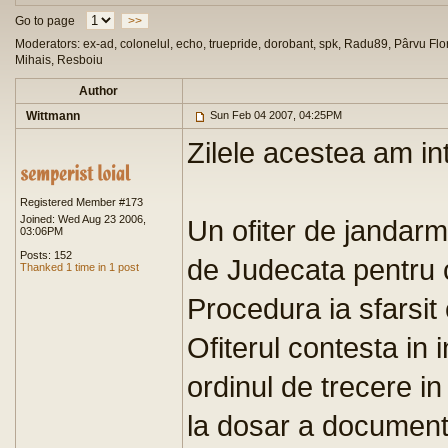
Go to page
>>
Moderators: ex-ad, colonelul, echo, truepride, dorobant, spk, Radu89, Pârvu Flor
Mihais, Resboiu
Author
Wittmann
Sun Feb 04 2007, 04:25PM
Zilele acestea am int
Registered Member #173
Joined: Wed Aug 23 2006,
Un ofiter de jandarmi
03:06PM
Posts: 152
de Judecata pentru c
Thanked 1 time in 1 post
Procedura ia sfarsit
Ofiterul contesta in 
ordinul de trecere i
la dosar a documente