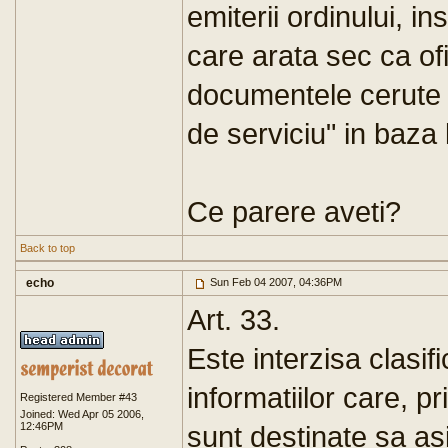
emiterii ordinului, 
care arata sec ca ofi
documentele cerute 
de serviciu" in baza 
Ce parere aveti?
Back to top
echo
Sun Feb 04 2007, 04:36PM
Art. 33.
Este interzisa clasif
informatiilor care, pr
Registered Member #43
Joined: Wed Apr 05 2006,
12:46PM
sunt destinate sa as