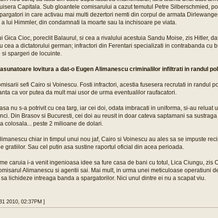
tuisera Capitala. Sub gloantele comisarului a cazut temutul Petre Silberschmied, pore
argatori in care activau mai multi dezertori nemti din corpul de armata Dirlewanger,
a lui Himmler, din condamnati la moarte sau la inchisoare pe viata.
 Gica Cioc, poreclit Balaurul, si cea a rivalului acestuia Sandu Moise, zis Hitler, dat
cea a dictatorului german; infractori din Ferentari specializati in contrabanda cu bu
e si spargeri de locuinte.
sunatoare lovitura a dat-o Eugen Alimanescu criminalilor infiltrati in randul poli
isarii sefi Cairo si Voinescu. Fosti infractori, acestia fusesera recrutati in randul pol
anta ca vor putea da mult mai usor de urma eventualilor raufacatori.
a nu s-a potrivit cu cea targ, iar cei doi, odata imbracati in uniforma, si-au reluat u
nci. Din Brasov si Bucuresti, cei doi au reusit in doar cateva saptamani sa sustraga d
 colosala... peste 2 milioane de dolari.
limanescu chiar in timpul unui nou jaf, Cairo si Voinescu au ales sa se impuste rec
e gratiilor. Sau cel putin asa sustine raportul oficial din acea perioada.
me caruia i-a venit ingenioasa idee sa fure casa de bani cu totul, Lica Ciungu, zis C
omisarul Alimanescu si agentii sai. Mai mult, in urma unei meticuloase operatiuni de fi
sa lichideze intreaga banda a spargatorilor. Nici unul dintre ei nu a scapat viu.
31 2010, 02:37PM ]