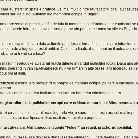
 care au sfarsit in spatele gratiilor. Cei mai multi dintre raufacatorii locali au cazut se
volver sau de pistol-automat ale membrilor echipei "Fulger".
un reprezentat al presei se afla de fata in momentul confruntarilor iar comisarul se 
ri de cadavrele infractorilor, va aparea o pancarta prin care lumea sa stie ca Brigad
el isi motiva de fiecare data actiunile prin deschiderea focului de catre infractori, r
cestora de a fugi din arestul politiei. Cazul era finalizat si nimeni nu il putea acuz
ond, cine ar fi vrut sa o faca?
e masuri neortodoxe au starnit reactii diferite in randul mafiotilor locali. Daca uni
iul, sperand in van ca Alimanescu nu ii va urmari in alte orase, altii incercau sa il r
dul om al legii.
efuzase escorta, era protejat zi si noapte de membrii echipei pe care o infiintase. Ast
pe rand.
anescu continua sa dea lovitura dupa lovitura bandelor criminale din tara.
magistratilor si ale politistilor corupti care criticau masurile lui Alimanescu au
 zi cu zi, insa, comisarul era o legenda vie, o speranta, iar asta era cel mai import
timul lucru care mai lipsea in Bucuresti era o revolta a populatiei.
mai cativa ani, Alimanescu si agentii "Fulger" au reusit, practic, imposibilul.
din nou curaj sa iasa din case dupa lasarea intunericului, fara teama unui atac ar