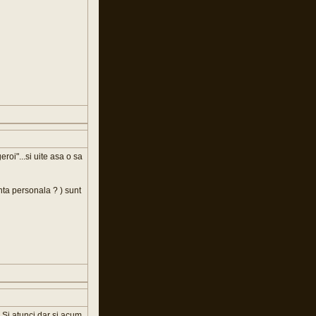
eroi"...si uite asa o sa
inta personala ? ) sunt
 Si atunci dar si acum,