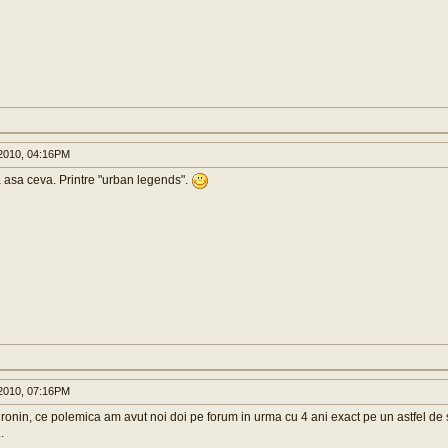
2010, 04:16PM
a asa ceva. Printre "urban legends".
2010, 07:16PM
ronin, ce polemica am avut noi doi pe forum in urma cu 4 ani exact pe un astfel de 
.