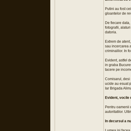
Putini au fost cei
gloantelor de re
De fiecare data, 
fotografii, alatu
datoria.
Extrem de atent, 
sau incercarea a
criminalilor. In f
Evident, astfel d
in graba Bucurest
tacere pe incomo
Comisarul, desi r
ucide au esuat 
Iar Brigada Alim
Evident, vocile 
Pentru oamenii de
autoritatilor. Ul
In decursul a nu
Lumea isi facea 