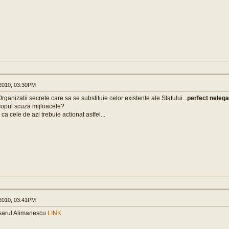
2010, 03:30PM
Organizatii secrete care sa se substituie celor existente ale Statului...
perfect nelega
copul scuza mijloacele?
 ca cele de azi trebuie actionat astfel...
2010, 03:41PM
sarul Alimanescu
LINK