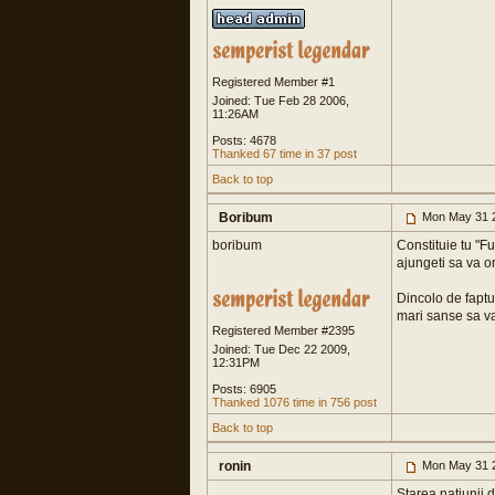
Registered Member #1
Joined: Tue Feb 28 2006,
11:26AM
Posts: 4678
Thanked 67 time in 37 post
Back to top
Boribum
Mon May 31 
boribum
Constituie tu "Ful
ajungeti sa va om
Dincolo de faptul
mari sanse sa va 
Registered Member #2395
Joined: Tue Dec 22 2009,
12:31PM
Posts: 6905
Thanked 1076 time in 756 post
Back to top
ronin
Mon May 31 
Starea natiunii 