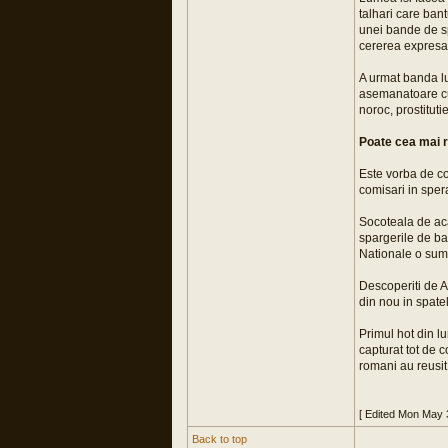
talhari care ban
unei bande de sp
cererea expresa 
A urmat banda lui
asemanatoare cu 
noroc, prostituti
Poate cea mai ra
Este vorba de com
comisari in sper
Socoteala de acas
spargerile de ba
Nationale o suma
Descoperiti de A
din nou in spatel
Primul hot din lu
capturat tot de c
romani au reusit 
[ Edited Mon May 
Back to top