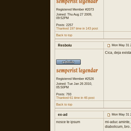
Registered Member #2073
Joined: Thu Aug 27 2009,
09:52PM
Posts: 2257
Thanked 197 time in 143 post
Back to top
Resboiu
Mon May 31 
Cica, deja exist
Registered Member #2526
Joined: Tue Jan 26 2010,
05:50PM
Posts: 793
Thanked 61 time in 46 post
Back to top
ex-ad
Mon May 31 
nosce te ipsum
mi-aduc aminte, 
diabolicum, bro..