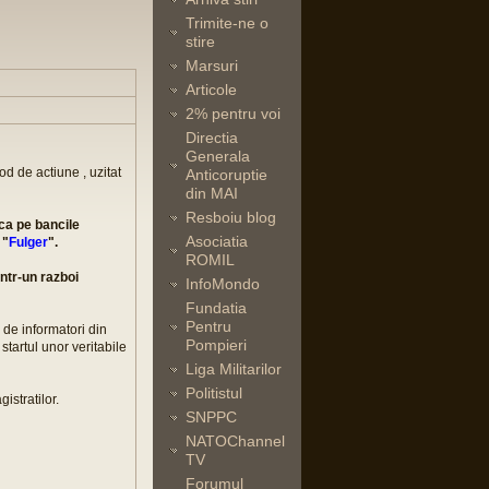
Trimite-ne o
stire
Marsuri
Articole
2% pentru voi
Directia
Generala
 de actiune , uzitat
Anticoruptie
din MAI
Resboiu blog
nca pe bancile
Asociatia
 "
Fulger
".
ROMIL
intr-un razboi
InfoMondo
Fundatia
Pentru
 de informatori din
Pompieri
startul unor veritabile
Liga Militarilor
Politistul
istratilor.
SNPPC
NATOChannel
TV
Forumul