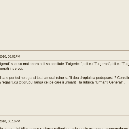
2010, 08:01PM
gerul" si or sa mai apara altii sa contituie "Fulgerica",altii cu "Fulgeras",altii cu "Fulg
orâti între voi.
 ca e perfect nelegal si total amoral (cine sa îti dea dreptul sa pedepsesti ? Consti
regasiti,cu tot grupul,lânga cei pe care îi urmariti : la rubrica "Urmariti General" .
2010, 08:16PM
din vremea lui Alimanescu si starea natiunii de astazi este extrem de asemanatoare.