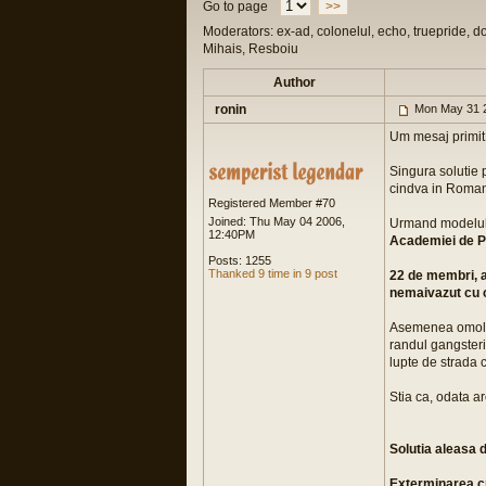
Go to page
>>
Moderators: ex-ad, colonelul, echo, truepride, d
Mihais, Resboiu
Author
ronin
Mon May 31 
Um mesaj primit 
Singura solutie
cindva in Roman
Registered Member #70
Joined: Thu May 04 2006,
Urmand modelul 
12:40PM
Academiei de Pol
Posts: 1255
Thanked 9 time in 9 post
22 de membri, al
nemaivazut cu c
Asemenea omologu
randul gangsteril
lupte de strada cu
Stia ca, odata ar
Solutia aleasa
Exterminarea cri