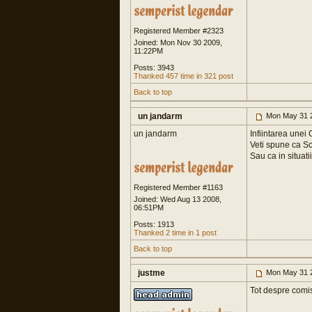
Registered Member #2323
Joined: Mon Nov 30 2009,
11:22PM
Posts: 3943
Thanked 457 time in 321 post
Back to top
un jandarm
Mon May 31 
un jandarm
Infiintarea unei 
Veti spune ca S
Sau ca in situatii
Registered Member #1163
Joined: Wed Aug 13 2008,
06:51PM
Posts: 1913
Thanked 2 time in 1 post
Back to top
justme
Mon May 31 
Tot despre comi