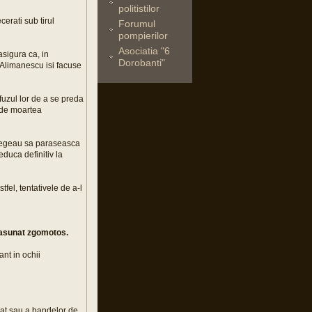
politistilor
cerati sub tirul
Forumul
pompierilor
Asociatia "6
asigura ca, in
Dorobanti"
a Alimanescu isi facuse
efuzul lor de a se preda
a de moartea
i alegeau sa paraseasca
educa definitiv la
fel, tentativele de a-l
 rasunat zgomotos.
ant in ochii
mat sau a bandelor de