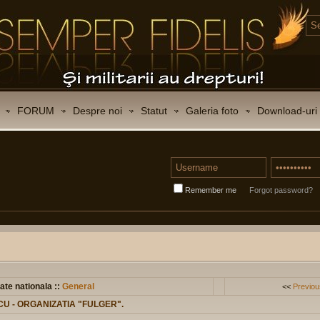
FORUM
Despre noi
Statut
Galeria foto
Download-uri
Remember me
Forgot password?
ate nationala ::
General
<<
Previou
U - ORGANIZATIA "FULGER".