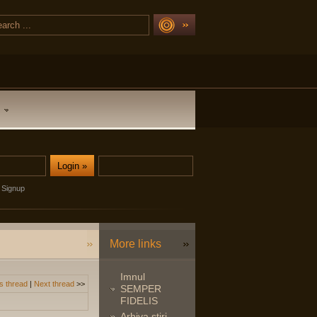
Signup
More links
Imnul
s thread
|
Next thread
>>
SEMPER
FIDELIS
Arhiva stiri