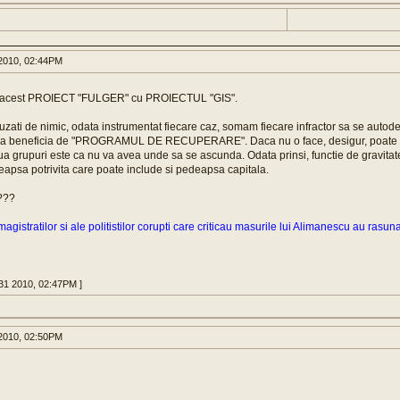
2010, 02:44PM
acest PROIECT "FULGER" cu PROIECTUL "GIS".
cuzati de nimic, odata instrumentat fiecare caz, somam fiecare infractor sa se auto
va beneficia de "PROGRAMUL DE RECUPERARE". Daca nu o face, desigur, poate fu
oua grupuri este ca nu va avea unde sa se ascunda. Odata prinsi, functie de gravitate
apsa potrivita care poate include si pedeapsa capitala.
???
magistratilor si ale politistilor corupti care criticau masurile lui Alimanescu au rasu
31 2010, 02:47PM ]
2010, 02:50PM