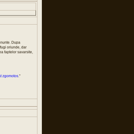
denunte. Dupa
gi oriunde, dar
a faptelor savarsite,
nat zgomotos
."