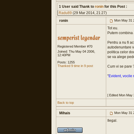
1 User said Thank to
ronin
for this Post :
Radu89
(29 Mar 2014, 21:27)
ronin
Mon May 31 
Tot eu.
Putem combina 
Pentru a nu fi a
Registered Member #70
autodenuntare 
Joined: Thu May 04 2006,
politica celor d
12:40PM
se va alege pede
Posts: 1255
Thanked 9 time in 9 post
Cum vi se pare 
"
Evident, vocile 
[ Edited Mon May 
Back to top
Mihais
Mon May 31 
Ilegal.