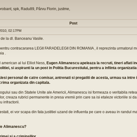
orobant, spk, Radu89, Pârvu Florin, justme,
Post
2010, 02:17PM
de la dl. Banceanu Vasile.
 pentru contracararea LEGII FARADELEGII DIN ROMANIA , il reprezinta urmatorul mod
ia .
american al lui Elliot Ness,
Eugen Alimanescu apeleaza la recruti, tineri aflati i
itiei, si aspiranti la un post in Politia Bucurestiului, pentru a infiinta organizatia
esi personal de catre comisar, antrenati si pregatiti de acesta, urmau sa intre 
rima organizata din capitala.
lui sau din Statele Unite ale Americii, Alimanescu isi formeaza o veritabila retea
or, creaza rubrici permanente in presa vremii prin care sa isi etaleze victoriile si da 
 infractorii.
estati, ei vor scapa din fata justitiei uzand de influenta pe care o aveau in randul mag
 de Alimanescu?
mei si a criminalilor.