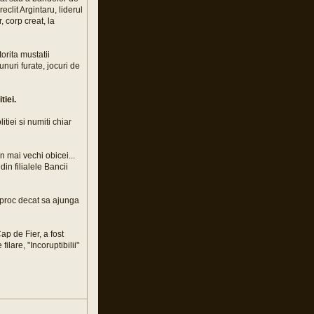
clit Argintaru, liderul
 corp creat, la
orita mustatii
nuri furate, jocuri de
tiei.
itiei si numiti chiar
n mai vechi obicei...
in filialele Bancii
iproc decat sa ajunga
ap de Fier, a fost
lare, "Incoruptibilii"