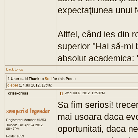
expectaţiunea unui f
Altfel, când ies din r
superior "Hai să-mi 
absolut academica: 
Back to top
1 User said Thank to
Stel
for this Post :
djebel
(17 Jul 2012, 17:46)
criss-cross
Wed Jul 18 2012, 12:53PM
Sa fim seriosi! trec
mai usoara daca ev
Registered Member #4853
Joined: Tue Apr 24 2012,
oportunitati, daca ne
08:47PM
Posts: 1059