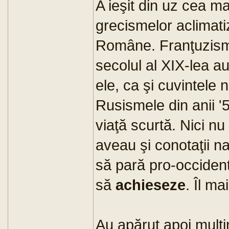
A ieşit din uz cea ma
grecismelor aclimatiz
Române. Franţuzismel
secolul al XIX-lea au
ele, ca şi cuvintele 
Rusismele din anii '5
viaţă scurtă. Nici n
aveau şi conotaţii n
să pară pro-occiden
să
achieseze
. Îl ma
Au apărut apoi multi