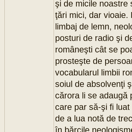
şi de micile noastre
ţări mici, dar vioaie
limbaj de lemn, neolo
posturi de radio şi d
româneşti cât se poat
prosteşte de persoan
vocabularul limbii ro
soiul de absolvenţi 
cărora li se adaugă p
care par să-şi fi luat
de a lua notă de tre
în bărcile neologisme