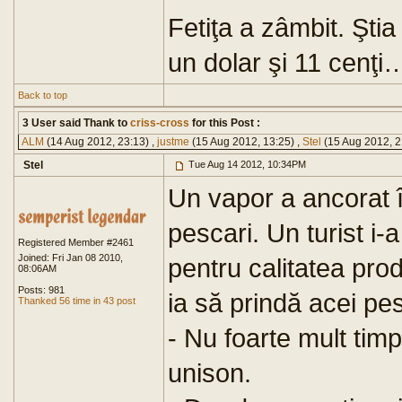
Fetiţa a zâmbit. Şti
un dolar şi 11 cenţi…
Back to top
3 User said Thank to
criss-cross
for this Post :
ALM
(14 Aug 2012, 23:13) ,
justme
(15 Aug 2012, 13:25) ,
Stel
(15 Aug 2012, 2
Stel
Tue Aug 14 2012, 10:34PM
Un vapor a ancorat 
pescari. Un turist i
Registered Member #2461
Joined: Fri Jan 08 2010,
pentru calitatea prod
08:06AM
Posts: 981
ia să prindă acei pes
Thanked 56 time in 43 post
- Nu foarte mult timp
unison.