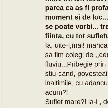
parea ca as fi prof
moment si de loc..
se poate vorbi... tr
fiinta, cu tot sufletu
Ia, uite-l,mai! manc
sa fim colegi de ,,c
fluviu:,,Pribegie pri
stiu-cand, povesteai 
inaltimile, cu adancur
acum?!
Suflet mare?! ia-i , 