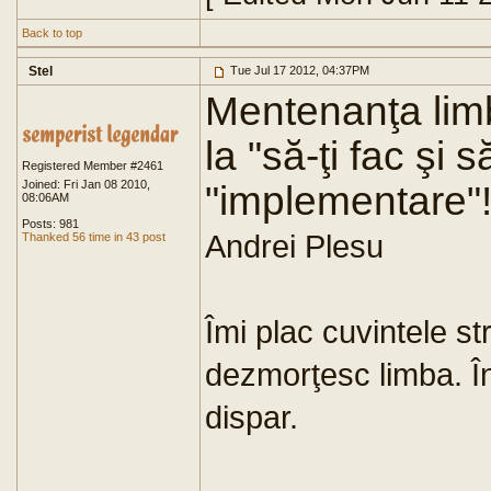
Back to top
Stel
Tue Jul 17 2012, 04:37PM
Mentenanţa limb
la "să-ţi fac şi s
Registered Member #2461
Joined: Fri Jan 08 2010,
"implementare"
08:06AM
Posts: 981
Andrei Plesu
Thanked 56 time in 43 post
Îmi plac cuvintele st
dezmorţesc limba. În 
dispar.