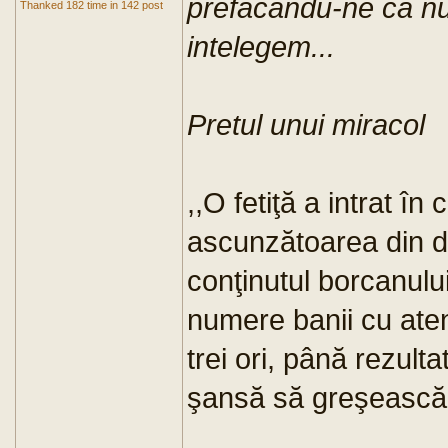
prefacandu-ne ca n
Thanked 182 time in 142 post
intelegem...
Pretul unui miracol
,,O fetiţă a intrat în
ascunzătoarea din d
conţinutul borcanulu
numere banii cu aten
trei ori, până rezultat
şansă să greşească