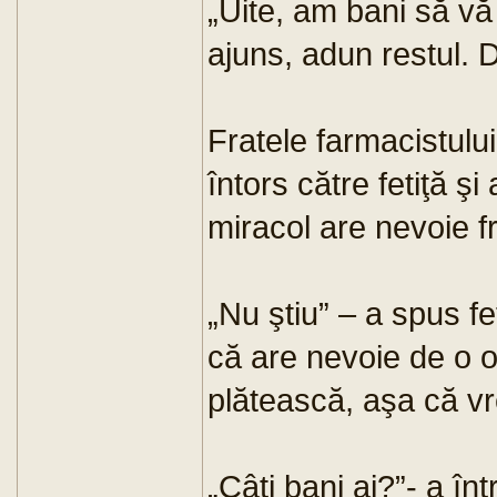
„Uite, am bani să vă
ajuns, adun restul. 
Fratele farmacistulu
întors către fetiţă şi
miracol are nevoie f
„Nu ştiu” – a spus f
că are nevoie de o o
plătească, aşa că vr
„Câţi bani ai?”- a în