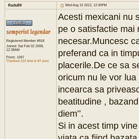
Radu89
Wed Aug 15 2012, 12:00PM
Acesti mexicani nu s
pe o satisfactie mai 
necesar.Muncesc cat 
Registered Member #918
Joined: Sat Feb 02 2008,
12:38AM
preferand ca in timp
Posts: 1097
Thanked 103 time in 87 post
placerile.De ce sa s
oricum nu le vor lua
incearca sa priveasc
beatitudine , bazandu
diem''.
Si in acest timp vine
viata ca fiind bazata