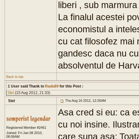
liberi , sub marmura 
La finalul acestei po
economistul a inteles
cu cat filosofez mai 
gandesc daca nu cum
absolventul de Harva
Back to top
1 User said Thank to
Radu89
for this Post :
Stel
(15 Aug 2012, 21:33)
Stel
Thu Aug 16 2012, 12:26AM
Asa cred si eu: ca e
cu noi insine. Ilustr
Registered Member #2461
Joined: Fri Jan 08 2010,
care suna asa: Toat
08:06AM