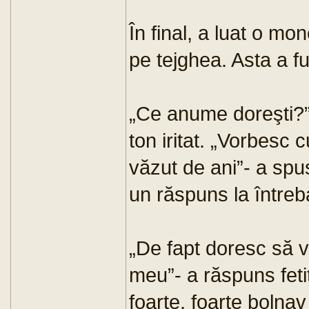
În final, a luat o mo
pe tejghea. Asta a fu
„Ce anume doreşti?” 
ton iritat. „Vorbesc 
văzut de ani”- a spu
un răspuns la întreb
„De fapt doresc să 
meu”- a răspuns fetiţ
foarte, foarte bolna