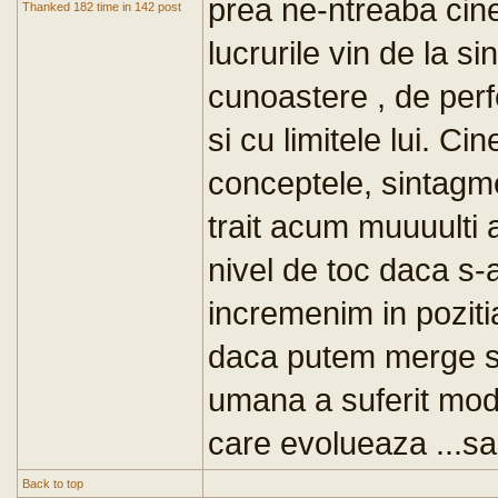
prea ne-ntreaba cin
Thanked 182 time in 142 post
lucrurile vin de la s
cunoastere , de perf
si cu limitele lui. Ci
conceptele, sintagme
trait acum muuuulti
nivel de toc daca s-a
incremenim in poziti
daca putem merge sp
umana a suferit modif
care evolueaza ...sa
Back to top