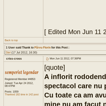
[ Edited Mon Jun 11 
Back to top
1 User said Thank to
Pârvu Florin
for this Post :
Stel
(17 Jul 2012, 16:30)
criss-cross
Mon Jun 11 2012, 07:36PM
[quote]
A inflorit rododend
Registered Member #4853
Joined: Tue Apr 24 2012,
spectacol care nu p
08:47PM
Posts: 1059
Cu toate ca am avut
Thanked 182 time in 142 post
mine nu am facut ni