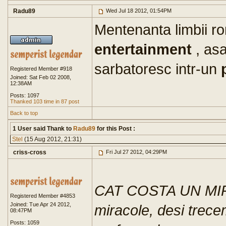
Radu89
Wed Jul 18 2012, 01:54PM
Mentenanta limbii r
entertainment
, as
sarbatoresc intr-un
Registered Member #918
Joined: Sat Feb 02 2008,
12:38AM
Posts: 1097
Thanked 103 time in 87 post
Back to top
1 User said Thank to
Radu89
for this Post :
Stel
(15 Aug 2012, 21:31)
criss-cross
Fri Jul 27 2012, 04:29PM
CAT COSTA UN MI
Registered Member #4853
Joined: Tue Apr 24 2012,
miracole, desi trecem
08:47PM
Posts: 1059