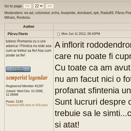
Go to page
<<
>>
Moderators: ex-ad, colonelul, echo, truepride, dorobant, spk, Radu89, Pârvu Flor
Mihais, Resboiu
Author
Pârvu Florin
Mon Jun 11 2012, 06:42PM
Iubesc Romania cu o ura
A inflorit rododendro
adanca ! Fiindca nu este asa
cum ar trebui sa fie! Asa cum
care nu poate fi cupr
poate sa fie!
Cu toate ca am avut 
nu am facut nici o fo
Registered Member #1287
profanat sfintenia un
Joined: Wed Dec 10 2008,
11:28AM
Sunt lucruri despre 
Posts: 2143
Thanked 665 time in 429 post
trebuie sa le simti...c
si atat!