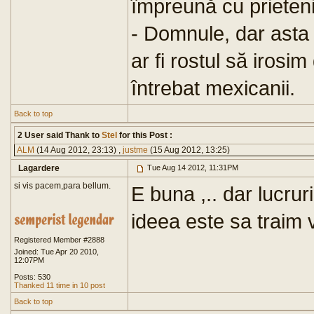
împreună cu prieteni
- Domnule, dar asta
ar fi rostul să irosi
întrebat mexicanii.
Back to top
2 User said Thank to
Stel
for this Post :
ALM
(14 Aug 2012, 23:13) ,
justme
(15 Aug 2012, 13:25)
Lagardere
Tue Aug 14 2012, 11:31PM
si vis pacem,para bellum.
E buna ,.. dar lucrur
ideea este sa traim v
Registered Member #2888
Joined: Tue Apr 20 2010,
12:07PM
Posts: 530
Thanked 11 time in 10 post
Back to top