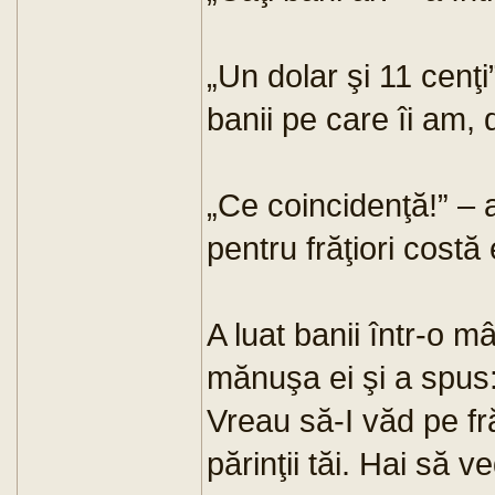
„Un dolar şi 11 cenţi
banii pe care îi am, 
„Ce coincidenţă!” – 
pentru frăţiori costă 
A luat banii într-o m
mănuşa ei şi a spus:
Vreau să-I văd pe fră
părinţii tăi. Hai să