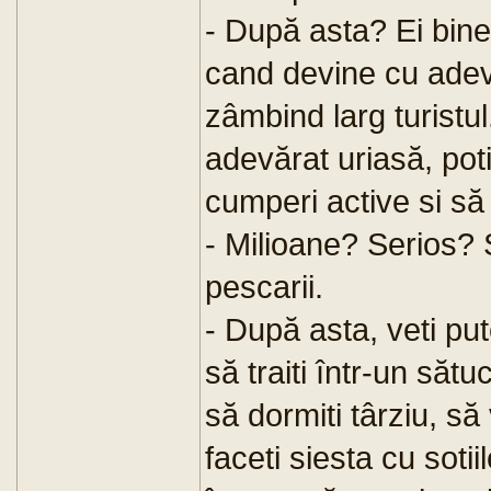
- După asta? Ei bine
cand devine cu adev
zâmbind larg turistu
adevărat uriasă, poti
cumperi active si să 
- Milioane? Serios? 
pescarii.
- După asta, veti put
să traiti într-un sătuc
să dormiti târziu, să 
faceti siesta cu sotii