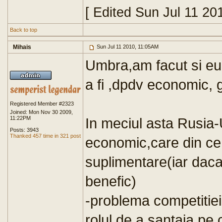
[ Edited Sun Jul 11 20
Back to top
Mihais
Sun Jul 11 2010, 11:05AM
Umbra,am facut si eu 
a fi ,dpdv economic, 
Registered Member #2323
Joined: Mon Nov 30 2009,
11:22PM
In meciul asta Rusia-
Posts: 3943
Thanked 457 time in 321 post
economic,care din ce 
suplimentare(iar daca
benefic)
-problema competitiei
rolul de a santaja pe 