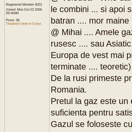
Registered Member #201
le combini ... si apoi 
Joined: Mon Oct 02 2006,
09:46AM
batran .... mor maine 
Posts: 58
Thanked 0 time in 0 post
@ Mihai .... Amele ga
rusesc .... sau Asiatic
Europa de vest mai pri
terminate .... teoretic)
De la rusi primeste pri
Romania.
Pretul la gaz este un e
suficienta pentru sati
Gazul se foloseste cu