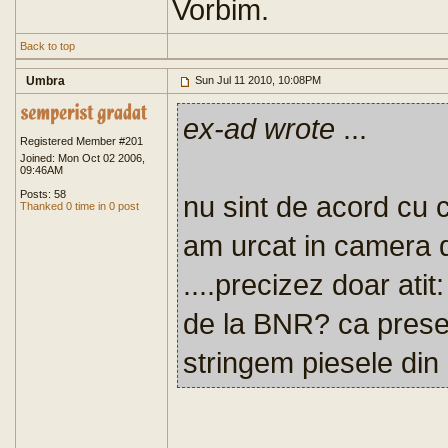
Vorbim.
Back to top
Umbra
Sun Jul 11 2010, 10:08PM
ex-ad wrote
...
Registered Member #201
Joined: Mon Oct 02 2006,
09:46AM
Posts: 58
nu sint de acord cu ci
Thanked 0 time in 0 post
am urcat in camera d
....precizez doar ati
de la BNR? ca presedi
stringem piesele din 