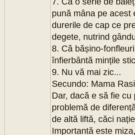
7. Că o serie de băieți
pună mâna pe acest e
durerile de cap ce pr
degete, nutrind gânduri
8. Că bășino-fonfleur
înfierbântă mințile sti
9. Nu vă mai zic...
Secundo: Mama Rasia 
Dar, dacă e să fie cu
problemă de diferență 
de altă liftă, căci nați
Importantă este miza,