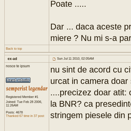
Poate .....
Dar ... daca aceste pr
miere ? Nu mi s-a par
Back to top
ex-ad
Sun Jul 11 2010, 02:05AM
nosce te ipsum
nu sint de acord cu cit
urcat in camera doar s
....precizez doar atit
Registered Member #1
la BNR? ca presedintel
Joined: Tue Feb 28 2006,
11:26AM
stringem piesele din p
Posts: 4678
Thanked 67 time in 37 post