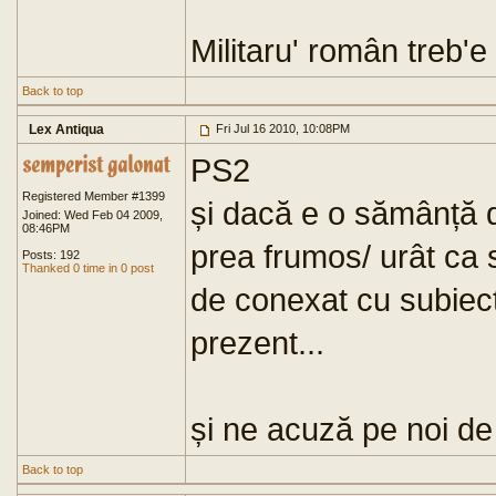
Militaru' român treb'e
Back to top
Lex Antiqua
Fri Jul 16 2010, 10:08PM
PS2
Registered Member #1399
și dacă e o sămânță de
Joined: Wed Feb 04 2009,
08:46PM
prea frumos/ urât ca s
Posts: 192
Thanked 0 time in 0 post
de conexat cu subiect
prezent...
și ne acuză pe noi de 
Back to top