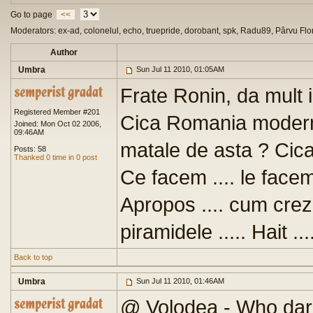
Go to page
<<
Moderators: ex-ad, colonelul, echo, truepride, dorobant, spk, Radu89, Pârvu Flo
Author
Umbra
Sun Jul 11 2010, 01:05AM
Frate Ronin, da mult i
Registered Member #201
Cica Romania moderna 
Joined: Mon Oct 02 2006,
09:46AM
matale de asta ? Cica 
Posts: 58
Thanked 0 time in 0 post
Ce facem .... le facem 
Apropos .... cum crez
piramidele ..... Hait ...
Back to top
Umbra
Sun Jul 11 2010, 01:46AM
@ Volodea - Who dare .