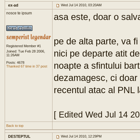
ex-ad
Wed Jul 14 2010, 03:20AM
nosce te ipsum
asa este, doar o salva.
pe de alta parte, va f
Registered Member #1
nici pe departe atit de
Joined: Tue Feb 28 2006,
11:26AM
noapte a sfintului bar
Posts: 4678
Thanked 67 time in 37 post
dezamagesc, ci doar nis
recentul atac al PNL 
[ Edited Wed Jul 14 2
Back to top
DESTEPTUL
Wed Jul 14 2010, 12:29PM