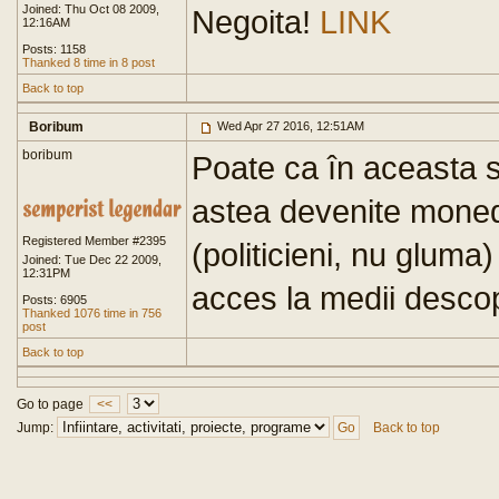
Joined: Thu Oct 08 2009,
Negoita!
LINK
12:16AM
Posts: 1158
Thanked 8 time in 8 post
Back to top
Boribum
Wed Apr 27 2016, 12:51AM
boribum
Poate ca în aceasta s
astea devenite moneda 
Registered Member #2395
(politicieni, nu glum
Joined: Tue Dec 22 2009,
12:31PM
acces la medii descop
Posts: 6905
Thanked 1076 time in 756
post
Back to top
Go to page
<<
Jump:
Back to top