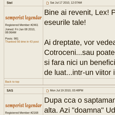
Stel
Sat Jul 17 2010, 12:07AM
Bine ai revenit, Lex! 
eseurile tale!
Registered Member #2461
Joined: Fri Jan 08 2010,
08:06AM
Posts: 981
Ai dreptate, vor vede
Thanked 56 time in 43 post
Cotroceni...sau poate 
si fara nici un benef
de luat...intr-un viitor 
Back to top
SAS
Mon Jul 19 2010, 03:48PM
Dupa cca o saptamana
alta. Azi "doamna" Ud
Registered Member #2168