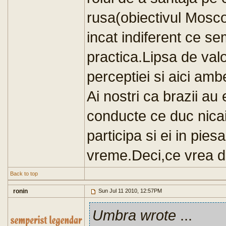
rusa(obiectivul Moscov
incat indiferent ce sem
practica.Lipsa de valoa
perceptiei si aici amb
Ai nostri ca brazii au
conducte ce duc nicaie
participa si ei in pie
vreme.Deci,ce vrea de 
Back to top
ronin
Sun Jul 11 2010, 12:57PM
Umbra wrote
...