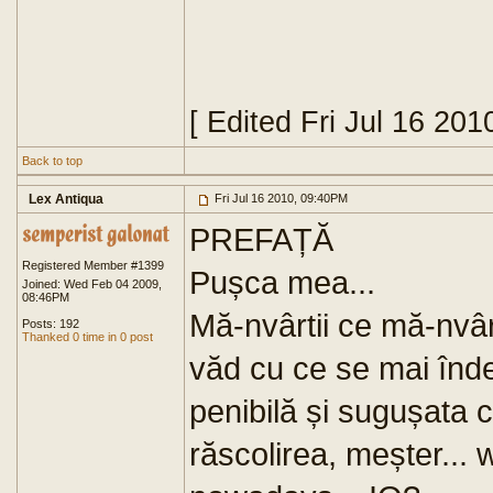
[ Edited Fri Jul 16 20
Back to top
Lex Antiqua
Fri Jul 16 2010, 09:40PM
PREFAȚĂ
Registered Member #1399
Pușca mea...
Joined: Wed Feb 04 2009,
08:46PM
Mă-nvârtii ce mă-nvârti
Posts: 192
Thanked 0 time in 0 post
văd cu ce se mai înde
penibilă și sugușata c
răscolirea, meșter...