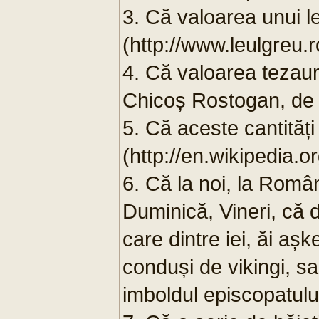
3. Că valoarea unui l
(http://www.leulgreu.
4. Că valoarea tezaurul
Chicoș Rostogan, de 
5. Că aceste cantităț
(http://en.wikipedia.o
6. Că la noi, la Româ
Duminică, Vineri, că de
care dintre iei, ăi aș
conduși de vikingi, s
imboldul episcopatului