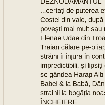
DEZNODĂMÂNTUL
...certați de puterea
Costel din vale, după 
povești mai mult sau 
Elenae Udae din Troae
Traian călare pe-o iap
străini îi înjura în co
impredictibili, și lip
se gândea Harap Alb 
Babei & la Babă, Dăni
strainii la bogăția no
ÎNCHEIERE