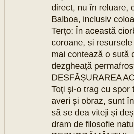
direct, nu în reluare,
Balboa, inclusiv colo
Terțo: În această cio
coroane, și resursele 
mai contează o sută de
dezgheață permafrost
DESFĂȘURAREA AC
Toți și-o trag cu spor t
averi și obraz, sunt î
să se dea viteji și de
dram de filosofie natur