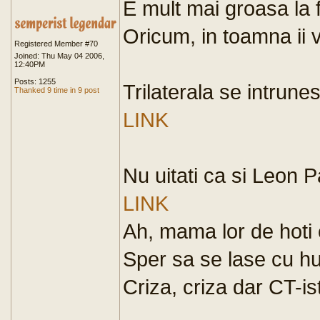
E mult mai groasa la f
Oricum, in toamna ii vin
Registered Member #70
Joined: Thu May 04 2006,
12:40PM
Posts: 1255
Trilaterala se intrune
Thanked 9 time in 9 post
LINK
Nu uitati ca si Leon
LINK
Ah, mama lor de hoti 
Sper sa se lase cu hui
Criza, criza dar CT-ist