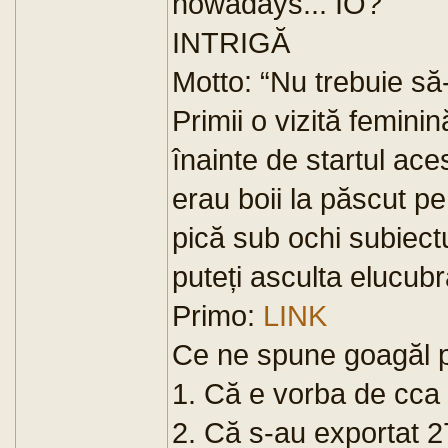
nowadays... IO?
INTRIGĂ
Motto: “Nu trebuie să-
Primii o vizită femin
înainte de startul ace
erau boii la păscut pe
pică sub ochi subiectu
puteți asculta elucubra
Primo:
LINK
Ce ne spune goagăl 
1. Că e vorba de cca 8,
2. Că s-au exportat 27