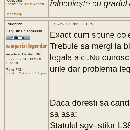
înlocuieşte cu gradul
Posts: 2503
Thanked 52 time in 42 post
Back to top
truepride
Sun Jul 25 2010, 10:41PM
Fiat justitia ruat caelum
Exact cum spune cole
Trebuie sa mergi la b
Registered Member #996
legala aici.Nu cunosc
Joined: Thu Mar 13 2008,
11:32PM
urile dar problema leg
Posts: 3434
Thanked 254 time in 183 post
Daca doresti sa candi
sa asa:
Statulul sgv-istilor L