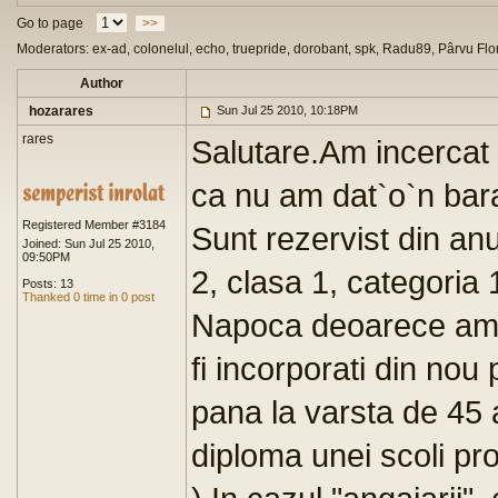
Go to page
>>
Moderators: ex-ad, colonelul, echo, truepride, dorobant, spk, Radu89, Pârvu Flo
Author
hozarares
Sun Jul 25 2010, 10:18PM
rares
Salutare.Am incercat 
ca nu am dat`o`n bara
Registered Member #3184
Sunt rezervist din anu
Joined: Sun Jul 25 2010,
09:50PM
2, clasa 1, categoria
Posts: 13
Thanked 0 time in 0 post
Napoca deoarece am v
fi incorporati din nou
pana la varsta de 45 a
diploma unei scoli pro