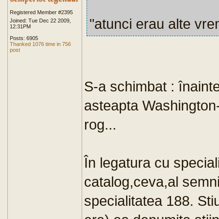
Registered Member #2395
"atunci erau alte vr
Joined: Tue Dec 22 2009,
12:31PM
Posts: 6905
Thanked 1076 time in 756
post
S-a schimbat : înain
asteapta Washington-
rog...
În legatura cu speciali
catalog,ceva,al semnif
specialitatea 188. St