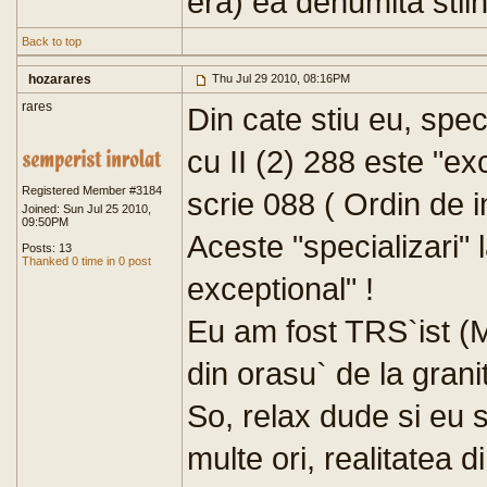
era) ea denumita stiint
Back to top
hozarares
Thu Jul 29 2010, 08:16PM
rares
Din cate stiu eu, spe
cu II (2) 288 este "exc
Registered Member #3184
scrie 088 ( Ordin de i
Joined: Sun Jul 25 2010,
09:50PM
Aceste "specializari" 
Posts: 13
Thanked 0 time in 0 post
exceptional" !
Eu am fost TRS`ist (M
din orasu` de la grani
So, relax dude si eu 
multe ori, realitatea 