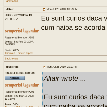
Back to top
Altair
Mon Jul 26 2010, 09:23PM
UBI CONCORDIA IBI
Eu sunt curios daca v
VICTORIA
cum naiba se acorda 
Registered Member #385
Joined: Sat Feb 03 2007,
09:53PM
Posts: 2065
Thanked 3 time in 3 post
Back to top
truepride
Mon Jul 26 2010, 10:23PM
Fiat justitia ruat caelum
Altair wrote
...
Registered Member #996
Eu sunt curios daca v
Joined: Thu Mar 13 2008,
11:32PM
cum naiba se acorda 
Posts: 3434