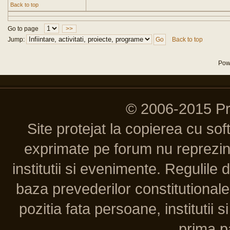
Back to top
Go to page
>>
Jump:
Back to top
Pow
© 2006-2015 P
Site protejat la copierea cu so
exprimate pe forum nu reprezint
institutii si evenimente. Regulile 
baza prevederilor constitutionale 
pozitia fata persoane, institutii s
prima pa