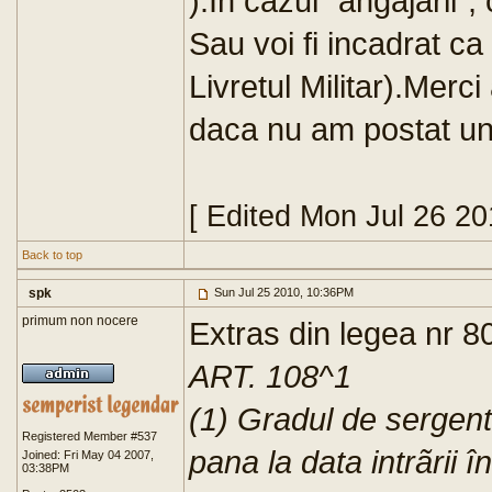
).In cazul "angajarii
Sau voi fi incadrat ca 
Livretul Militar).Merc
daca nu am postat und
[ Edited Mon Jul 26 2
Back to top
spk
Sun Jul 25 2010, 10:36PM
primum non nocere
Extras din legea nr 80
ART. 108^1
(1) Gradul de sergent 
Registered Member #537
pana la data intrãrii 
Joined: Fri May 04 2007,
03:38PM