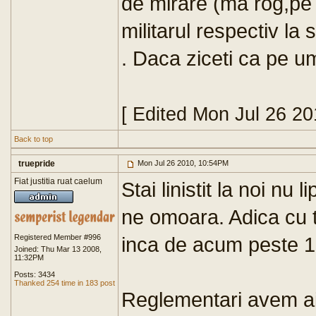
de mirare (ma rog,pe 
militarul respectiv la 
. Daca ziceti ca pe um
[ Edited Mon Jul 26 2
Back to top
truepride
Mon Jul 26 2010, 10:54PM
Fiat justitia ruat caelum
Stai linistit la noi nu
ne omoara. Adica cu t
Registered Member #996
inca de acum peste 1
Joined: Thu Mar 13 2008,
11:32PM
Posts: 3434
Thanked 254 time in 183 post
Reglementari avem ai