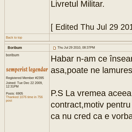
Livretul Militar.
[ Edited Thu Jul 29 20
Back to top
Boribum
Thu Jul 29 2010, 08:37PM
boribum
Habar n-am ce înseamn
asa,poate ne lamuresc
Registered Member #2395
Joined: Tue Dec 22 2009,
12:31PM
P.S La vremea aceea e
Posts: 6905
Thanked 1076 time in 756
post
contract,motiv pentru
ca nu cred ca e vorba 