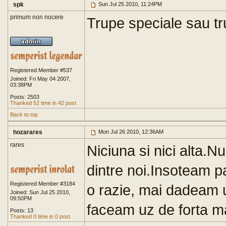
spk
Sun Jul 25 2010, 11:24PM
primum non nocere
Trupe speciale sau tr
Registered Member #537
Joined: Fri May 04 2007,
03:38PM
Posts: 2503
Thanked 52 time in 42 post
Back to top
hozarares
Mon Jul 26 2010, 12:36AM
rares
Niciuna si nici alta.N
dintre noi.Insoteam p
Registered Member #3184
o razie, mai dadeam un 
Joined: Sun Jul 25 2010,
09:50PM
faceam uz de forta maj
Posts: 13
Thanked 0 time in 0 post