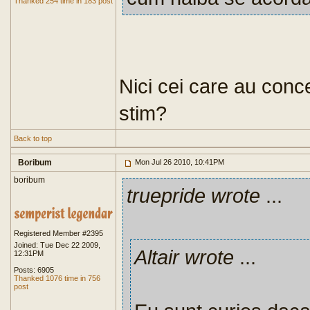
Thanked 254 time in 183 post
Nici cei care au conc
stim?
Back to top
Boribum
Mon Jul 26 2010, 10:41PM
boribum
truepride wrote
...
Registered Member #2395
Joined: Tue Dec 22 2009,
Altair wrote
...
12:31PM
Posts: 6905
Thanked 1076 time in 756
post