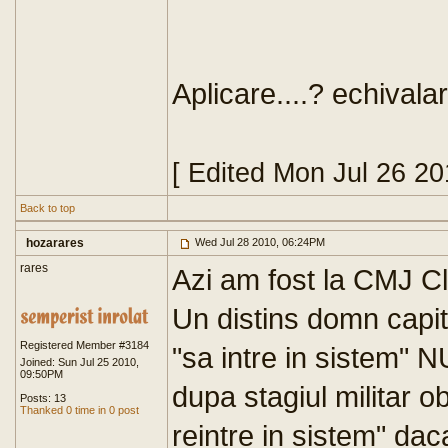
Aplicare....? echival
[ Edited Mon Jul 26 2
Back to top
hozarares
Wed Jul 28 2010, 06:24PM
rares
Azi am fost la CMJ Cl
Un distins domn capita
Registered Member #3184
"sa intre in sistem"
Joined: Sun Jul 25 2010,
09:50PM
dupa stagiul militar ob
Posts: 13
Thanked 0 time in 0 post
reintre in sistem" dac