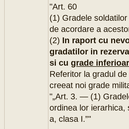
"Art. 60
(1) Gradele soldatilor 
de acordare a acestor
(2)
In raport cu nevo
gradatilor in rezerv
si cu
grade inferioa
Referitor la gradul de 
creeat noi grade milita
"„Art. 3. — (1) Gradele
ordinea lor ierarhica, 
a, clasa I.”"