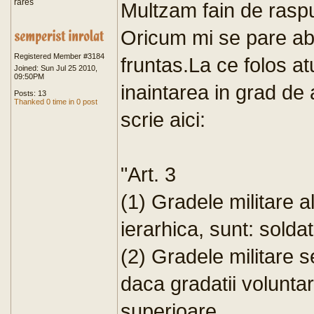
rares
Multzam fain de raspu
Oricum mi se pare abs
Registered Member #3184
fruntas.La ce folos atu
Joined: Sun Jul 25 2010,
09:50PM
inaintarea in grad de
Posts: 13
Thanked 0 time in 0 post
scrie aici:
"Art. 3
(1) Gradele militare al
ierarhica, sunt: soldat
(2) Gradele militare s
daca gradatii voluntari
superioare.