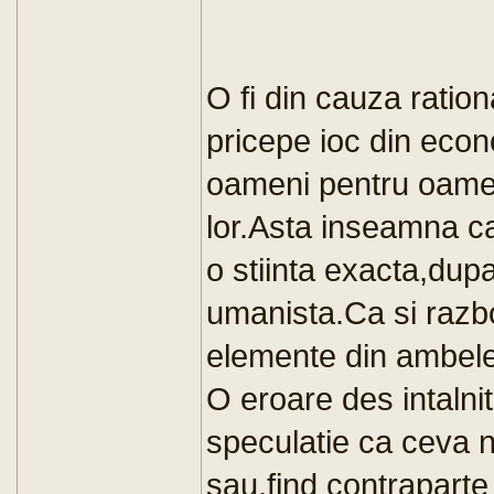
O fi din cauza ratio
pricepe ioc din econ
oameni pentru oameni
lor.Asta inseamna ca
o stiinta exacta,dupa
umanista.Ca si razb
elemente din ambele 
O eroare des intalni
speculatie ca ceva n
sau,find contraparte 