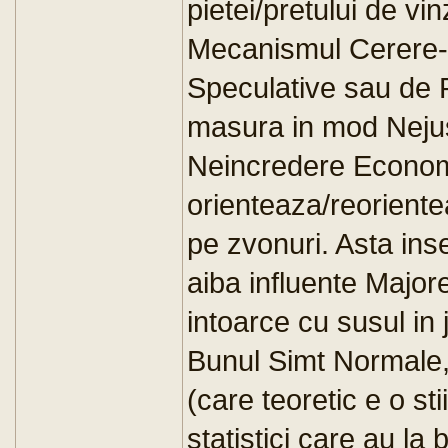
pietei/pretului de v
Mecanismul Cerere-O
Speculative sau de 
masura in mod Nejustif
Neincredere Economic
orienteaza/reorient
pe zvonuri. Asta in
aiba influente Major
intoarce cu susul in
Bunul Simt Normale,
(care teoretic e o st
statistici care au la