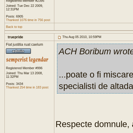
Registered Member #2395
Joined: Tue Dec 22 2009,
12:31PM
Posts: 6905
Thanked 1076 time in 756 post
Back to top
truepride
Thu Aug 05 2010, 10:59PM
Fiat justitia ruat caelum
ACH Boribum wrot
Registered Member #996
...poate o fi miscar
Joined: Thu Mar 13 2008,
11:32PM
specialisti de altada
Posts: 3434
Thanked 254 time in 183 post
Respecte domnule, a