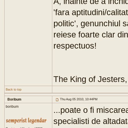
A, inainte de a inch
'fara aptitudini/cali
politic', genunchiul 
reiese foarte clar di
respectuos!
The King of Jesters,
Back to top
Boribum
Thu Aug 05 2010, 10:44PM
boribum
...poate o fi miscare
specialisti de altadat