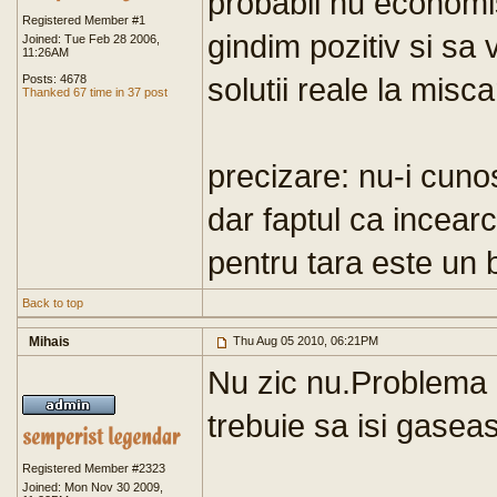
probabil nu economi
Registered Member #1
gindim pozitiv si sa
Joined: Tue Feb 28 2006,
11:26AM
solutii reale la miscar
Posts: 4678
Thanked 67 time in 37 post
precizare: nu-i cuno
dar faptul ca incear
pentru tara este un b
Back to top
Mihais
Thu Aug 05 2010, 06:21PM
Nu zic nu.Problema e
trebuie sa isi gasea
Registered Member #2323
Joined: Mon Nov 30 2009,