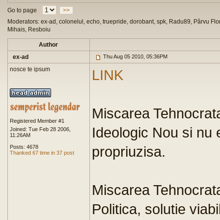
Go to page
>>
Moderators: ex-ad, colonelul, echo, truepride, dorobant, spk, Radu89, Pârvu Flor
Mihais, Resboiu
Author
ex-ad
Thu Aug 05 2010, 05:36PM
nosce te ipsum
LINK
Miscarea Tehnocrata
Registered Member #1
Ideologic Nou si nu e
Joined: Tue Feb 28 2006,
11:26AM
propriuzisa.
Posts: 4678
Thanked 67 time in 37 post
Miscarea Tehnocrat
Politica, solutie viab