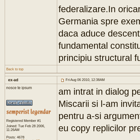
federalizare.In orica
Germania spre exem
daca aduce descentra
fundamental constitu
principiu structural 
Back to top
ex-ad
Fri Aug 06 2010, 12:38AM
nosce te ipsum
am intrat in dialog 
Miscarii si l-am invit
pentru a-si argumen
Registered Member #1
eu copy replicilor pre
Joined: Tue Feb 28 2006,
11:26AM
Posts: 4678