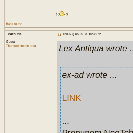
Back to top
Pafnutie
Thu Aug 05 2010, 10:33PM
Guest
Lex Antiqua wrote
.
Thanked time in post
ex-ad wrote
...
LINK
...
Propunem NeoTehno