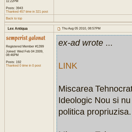
11:22PM
Posts: 3943
Thanked 457 time in 321 post
Back to top
Lex Antiqua
Thu Aug 05 2010, 08:57PM
ex-ad wrote
...
Registered Member #1399
Joined: Wed Feb 04 2009,
08:46PM
Posts: 192
LINK
Thanked 0 time in 0 post
Miscarea Tehnocrat
Ideologic Nou si nu
politica propriuzisa.