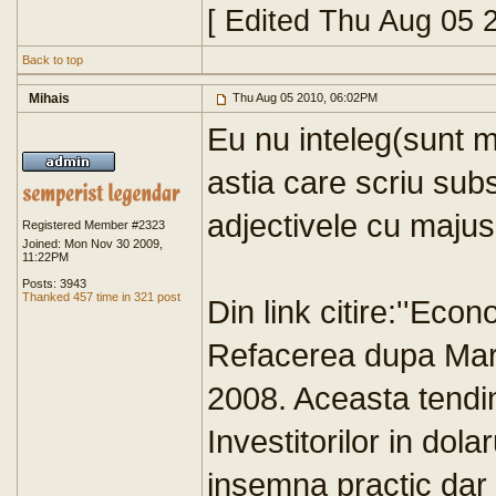
[ Edited Thu Aug 05 
Back to top
Mihais
Thu Aug 05 2010, 06:02PM
Eu nu inteleg(sunt mu
astia care scriu su
adjectivele cu majus
Registered Member #2323
Joined: Mon Nov 30 2009,
11:22PM
Posts: 3943
Thanked 457 time in 321 post
Din link citire:''Eco
Refacerea dupa Mar
2008. Aceasta tendi
Investitorilor in dol
insemna practic dar 