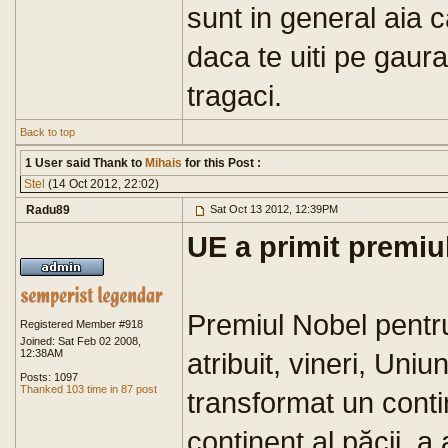
sunt in general aia 
daca te uiti pe gaura
tragaci.
Back to top
1 User said Thank to
Mihais
for this Post :
Stel
(14 Oct 2012, 22:02)
Radu89
Sat Oct 13 2012, 12:39PM
UE a primit premiu
Premiul Nobel pentr
Registered Member #918
Joined: Sat Feb 02 2008,
12:38AM
atribuit, vineri, Uni
Posts: 1097
Thanked 103 time in 87 post
transformat un contin
continent al păcii, 