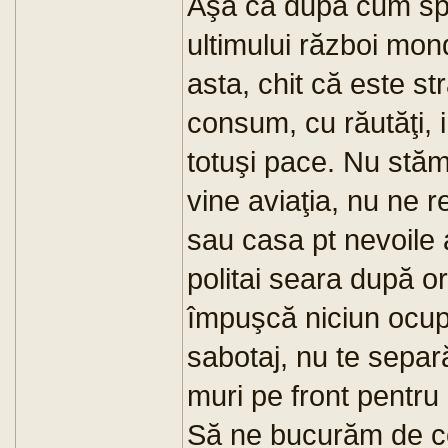
Aşa că după cum spu
ultimului război mo
asta, chit că este s
consum, cu răutăţi, i
totuşi pace. Nu stăm 
vine aviaţia, nu ne 
sau casa pt nevoile a
politai seara după o
împuşcă niciun ocup
sabotaj, nu te separ
muri pe front pentru 
Să ne bucurăm de c