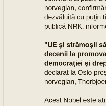
norvegian, confirmân
dezvăluită cu puţin t
publică NRK, infor
"UE şi strămoşii să
decenii la promovar
democraţiei şi dre
declarat la Oslo pre
norvegian, Thorbjoe
Acest Nobel este atri