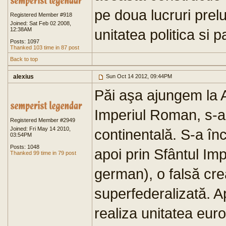
pe doua lucruri prel
Registered Member #918
Joined: Sat Feb 02 2008,
12:38AM
unitatea politica si
Posts: 1097
Thanked 103 time in 87 post
Back to top
alexius
Sun Oct 14 2012, 09:44PM
Păi aşa ajungem la 
Imperiul Roman, s-a 
Registered Member #2949
Joined: Fri May 14 2010,
continentală. S-a înc
03:54PM
Posts: 1048
apoi prin Sfântul I
Thanked 99 time in 79 post
german), o falsă crea
superfederalizată. A
realiza unitatea eu