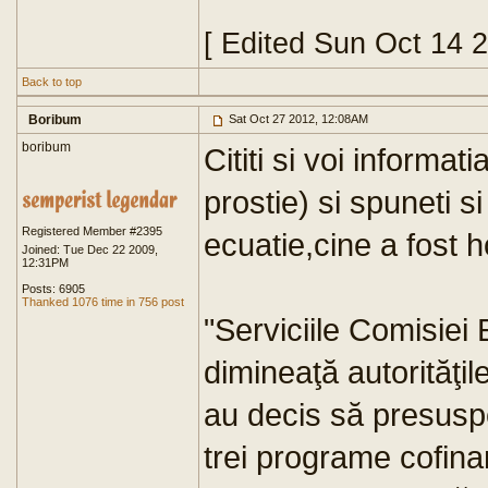
[ Edited Sun Oct 14 
Back to top
Boribum
Sat Oct 27 2012, 12:08AM
boribum
Cititi si voi informat
prostie) si spuneti si
Registered Member #2395
ecuatie,cine a fost h
Joined: Tue Dec 22 2009,
12:31PM
Posts: 6905
Thanked 1076 time in 756 post
"Serviciile Comisiei
dimineaţă autorităţil
au decis să presusp
trei programe cofinan