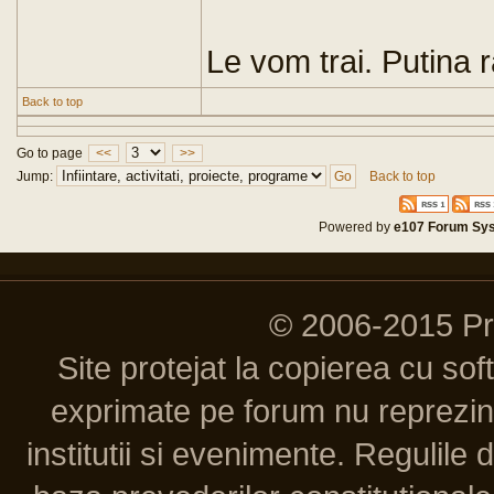
Le vom trai. Putina r
Back to top
Go to page
<<
>>
Jump:
Back to top
Powered by
e107 Forum Sy
© 2006-2015 P
Site protejat la copierea cu so
exprimate pe forum nu reprezint
institutii si evenimente. Regulile 