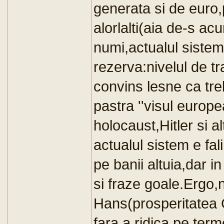
generata si de euro,
alorlalti(aia de-s ac
numi,actualul sistem
rezerva:nivelul de tr
convins lesne ca treb
pastra ''visul european
holocaust,Hitler si a
actualul sistem e fa
pe banii altuia,dar i
si fraze goale.Ergo,ni
Hans(prosperitatea 
fara a ridica pe term