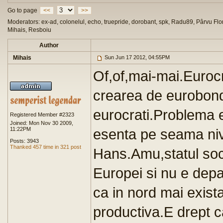
Go to page
<<
>>
Moderators: ex-ad, colonelul, echo, truepride, dorobant, spk, Radu89, Pârvu Flor
Mihais, Resboiu
Author
Mihais
Sun Jun 17 2012, 04:55PM
Of,of,mai-mai.Eurocr
crearea de eurobondu
eurocrati.Problema e
Registered Member #2323
Joined: Mon Nov 30 2009,
11:22PM
esenta pe seama nivel
Posts: 3943
Thanked 457 time in 321 post
Hans.Amu,statul socia
Europei si nu e depar
ca in nord mai exis
productiva.E drept c