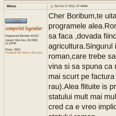
Mihais
Sat Oct 27 2012, 07:49AM
Cher Boribum,te uit
programele alea.Roma
sa faca ,dovada fii
Registered Member #2323
Joined: Mon Nov 30 2009,
11:22PM
agricultura.Singurul 
Posts: 3943
Thanked 457 time in 321 post
roman,care trebe sa 
vina si sa spuna ca 
mai scurt pe factura 
rau).Alea flituite is 
statului mult mai mult
cred ca e vreo impli