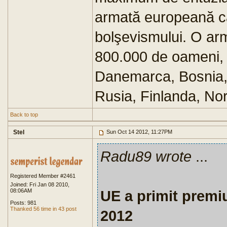
armată europeană ca
bolşevismului. O ar
800.000 de oameni, 
Danemarca, Bosnia, 
Rusia, Finlanda, Nor
Back to top
Stel
Sun Oct 14 2012, 11:27PM
Radu89 wrote
...
Registered Member #2461
Joined: Fri Jan 08 2010,
08:06AM
UE a primit premi
Posts: 981
Thanked 56 time in 43 post
2012