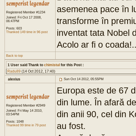
asemenea pace în lu
Registered Member #1234
Joined: Fri Oct 17 2008,
transforme în premiu
06:47PM
Posts: 603
inventat tata Nobel 
Thanked 149 time in 96 post
Acolo ar fi o coada
Back to top
1 User said Thank to
chimistul
for this Post :
Radu89
(14 Oct 2012, 17:40)
alexius
Sun Oct 14 2012, 05:55PM
Europa este de 67 de 
din lume. În afară de
Registered Member #2949
Joined: Fri May 14 2010,
din anii 90, cel din 
03:54PM
Posts: 1048
au fost.
Thanked 99 time in 79 post