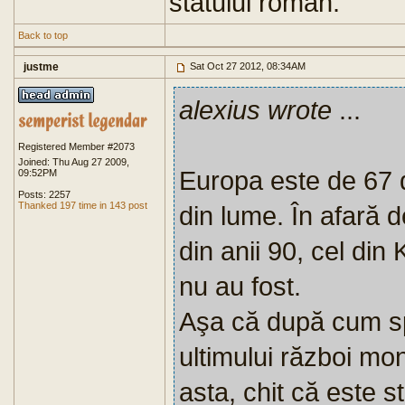
statului roman.
Back to top
justme
Sat Oct 27 2012, 08:34AM
alexius wrote
...
Registered Member #2073
Joined: Thu Aug 27 2009,
Europa este de 67 de
09:52PM
Posts: 2257
Thanked 197 time in 143 post
din lume. În afară d
din anii 90, cel din
nu au fost.
Aşa că după cum sp
ultimului război m
asta, chit că este 