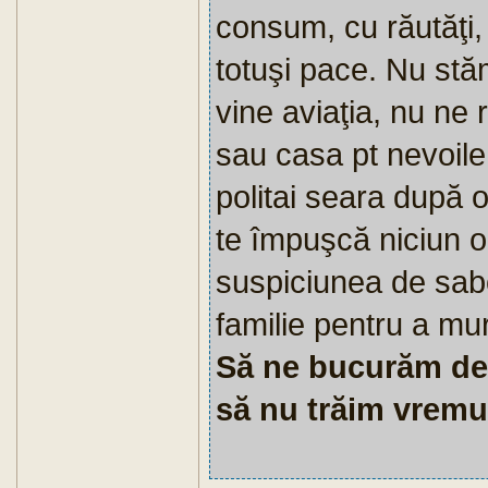
consum, cu răutăţi, i
totuşi pace. Nu stăm
vine aviaţia, nu ne
sau casa pt nevoile 
politai seara după 
te împuşcă niciun 
suspiciunea de sabo
familie pentru a mur
Să ne bucurăm de
să nu trăim vremuri