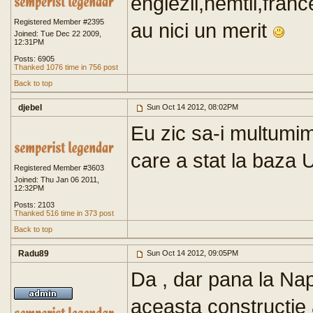
englezii,nemtii,francez
Registered Member #2395
au nici un merit
Joined: Tue Dec 22 2009,
12:31PM
Posts: 6905
Thanked 1076 time in 756 post
Back to top
djebel
Sun Oct 14 2012, 08:02PM
Eu zic sa-i multumim
care a stat la baza
Registered Member #3603
Joined: Thu Jan 06 2011,
12:32PM
Posts: 2103
Thanked 516 time in 373 post
Back to top
Radu89
Sun Oct 14 2012, 09:05PM
Da , dar pana la N
aceasta constructie 