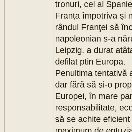
tronuri, cel al Spanie
Franţa împotriva şi n
rândul Franţei să în
napoleonian s-a năru
Leipzig. a durat atât
defilat ptin Europa.
Penultima tentativă 
dar fără să şi-o pr
Europei, în mare pa
responsabilitate, ec
să se achite eficient 
maximum de entuziasm