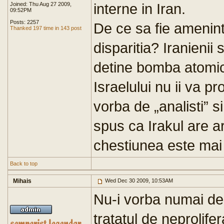
interne in Iran.
Joined: Thu Aug 27 2009,
09:52PM
Posts: 2257
De ce sa fie amenint
Thanked 197 time in 143 post
disparitia? Iranienii 
detine bomba atomic
Israelului nu ii va pr
vorba de „analisti” s
spus ca Irakul are a
chestiunea este mai 
Back to top
Mihais
Wed Dec 30 2009, 10:53AM
Nu-i vorba numai de
tratatul de neprolife