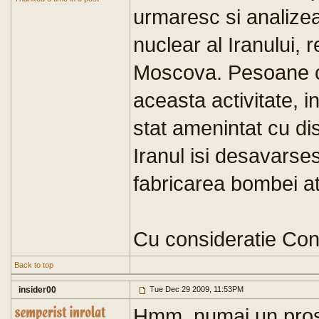
urmaresc si analize
nuclear al Iranului, 
Moscova. Pesoane ca
aceasta activitate, in
stat amenintat cu disp
Iranul isi desavarse
fabricarea bombei a
Cu consideratie Con
Back to top
insider00
Tue Dec 29 2009, 11:53PM
Hmm..numai un prost