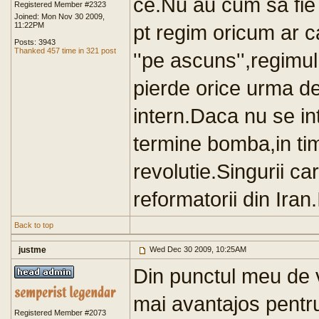
ce.Nu au cum sa fie s
Registered Member #2323
Joined: Mon Nov 30 2009,
11:22PM
pt regim oricum ar 
Posts: 3943
Thanked 457 time in 321 post
''pe ascuns'',regimul
pierde orice urma de
intern.Daca nu se int
termine bomba,in tim
revolutie.Singurii ca
reformatorii din Iran
Back to top
justme
Wed Dec 30 2009, 10:25AM
Din punctul meu de 
mai avantajos pentru 
Registered Member #2073