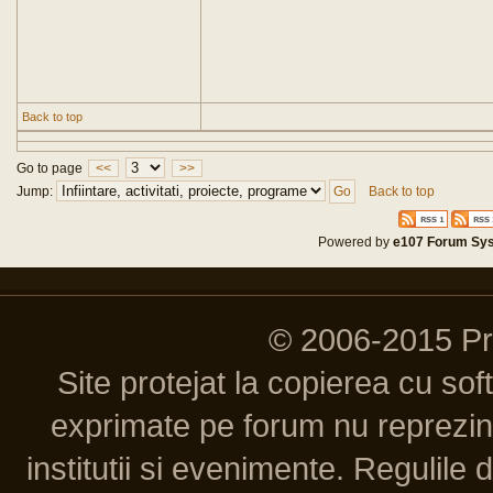
Back to top
Go to page
<<
>>
Jump:
Back to top
Powered by
e107 Forum Sy
© 2006-2015 P
Site protejat la copierea cu so
exprimate pe forum nu reprezint
institutii si evenimente. Regulile 