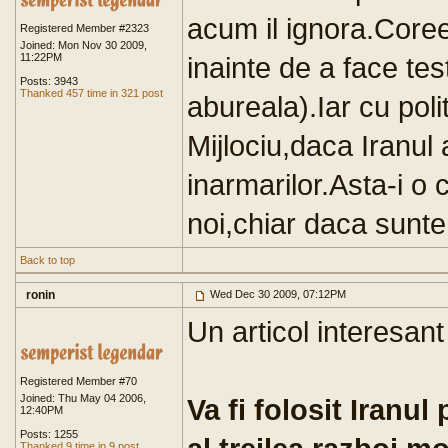
acum il ignora.Core
Registered Member #2323
Joined: Mon Nov 30 2009,
11:22PM
inainte de a face tes
Posts: 3943
Thanked 457 time in 321 post
abureala).Iar cu poli
Mijlociu,daca Iranu
inarmarilor.Asta-i o 
noi,chiar daca sunte
Back to top
ronin
Wed Dec 30 2009, 07:12PM
Un articol interesant
Registered Member #70
Joined: Thu May 04 2006,
Va fi folosit Iranu
12:40PM
Posts: 1255
Thanked 9 time in 9 post