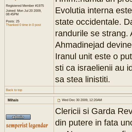
Registered Member #1975
Evolutia interna este
Joined: Mon Jul 20 2009,
08:45PM
state occidentale. D
Posts: 25
Thanked 0 time in 0 post
randurile se strang. 
Ahmadinejad devine un
Iranul unit este o pu
sti ca israelienii au 
sa stea linistiti.
Back to top
Mihais
Wed Dec 30 2009, 12:20AM
Clericii si Garda Re
din putere in fata u