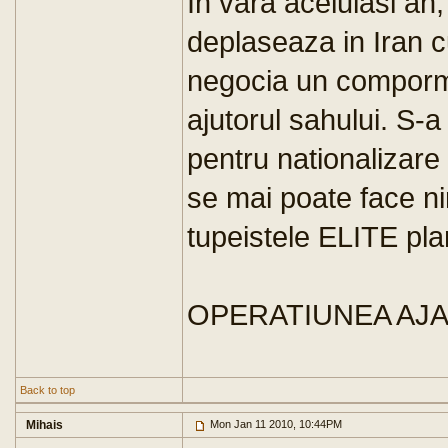
In vara aceluiasi an
deplaseaza in Iran c
negocia un compormi
ajutorul sahului. S-
pentru nationalizare
se mai poate face nim
tupeistele ELITE pla
OPERATIUNEA AJ
Back to top
Mihais
Mon Jan 11 2010, 10:44PM