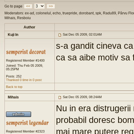
Go to page
<<
>>
Moderators: ex-ad, colonelul, echo, truepride, dorobant, spk, Radu89, Pârvu Flor
Mihais, Resboiu
Author
Kuji In
Sat Dec 05 2009, 02:01AM
s-a gandit cineva ca 
ca sa aibe motiv sa
Registered Member #1400
Joined: Thu Feb 05 2009,
05:25PM
Posts: 252
Thanked 0 time in 0 post
Back to top
Mihais
Sat Dec 05 2009, 08:24AM
Nu in era distrugeri
probabil doresc bomb
mai mare putere regio
Registered Member #2323