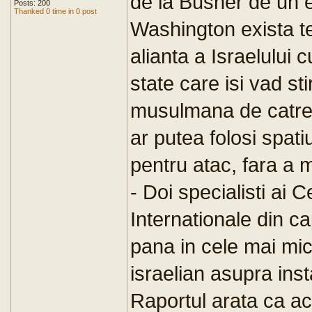
de la Busher de un e
Posts: 200
Thanked 0 time in 0 post
Washington exista t
alianta a Israelului 
state care isi vad st
musulmana de catre 
ar putea folosi spati
pentru atac, fara a
- Doi specialisti ai C
Internationale din ca
pana in cele mai mici
israelian asupra insta
Raportul arata ca a