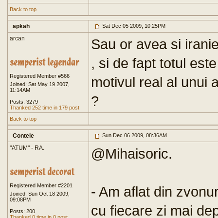
Back to top
apkah
Sat Dec 05 2009, 10:25PM
arcan
Sau or avea si iranie
, si de fapt totul es
Registered Member #566
motivul real al unui a
Joined: Sat May 19 2007,
11:14AM
?
Posts: 3279
Thanked 252 time in 179 post
Back to top
Contele
Sun Dec 06 2009, 08:36AM
"ATUM" - RA.
@Mihaisoric.
Registered Member #2201
- Am aflat din zvonu
Joined: Sun Oct 18 2009,
09:08PM
cu fiecare zi mai de
Posts: 200
Thanked 0 time in 0 post