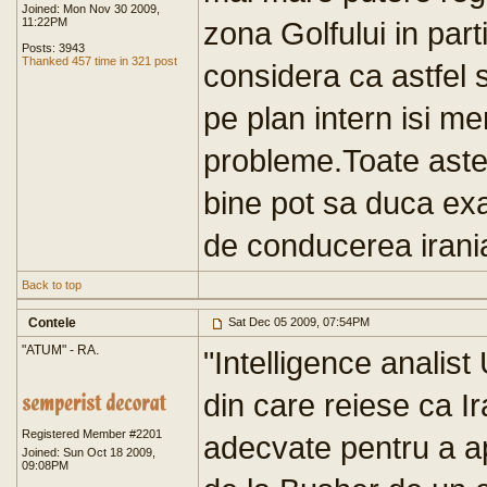
Joined: Mon Nov 30 2009,
11:22PM
zona Golfului in par
Posts: 3943
Thanked 457 time in 321 post
considera ca astfel 
pe plan intern isi me
probleme.Toate astea
bine pot sa duca exa
de conducerea irani
Back to top
Contele
Sat Dec 05 2009, 07:54PM
"ATUM" - RA.
"Intelligence analis
din care reiese ca Ir
Registered Member #2201
adecvate pentru a ap
Joined: Sun Oct 18 2009,
09:08PM