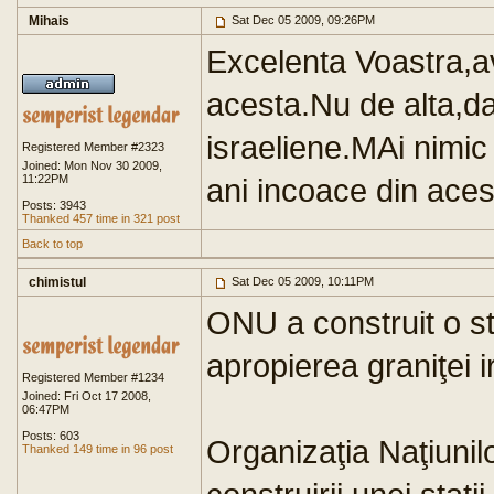
Mihais
Sat Dec 05 2009, 09:26PM
Excelenta Voastra,a
acesta.Nu de alta,da
israeliene.MAi nimic
Registered Member #2323
Joined: Mon Nov 30 2009,
11:22PM
ani incoace din aces
Posts: 3943
Thanked 457 time in 321 post
Back to top
chimistul
Sat Dec 05 2009, 10:11PM
ONU a construit o st
apropierea graniţei 
Registered Member #1234
Joined: Fri Oct 17 2008,
06:47PM
Posts: 603
Organizaţia Naţiunilo
Thanked 149 time in 96 post