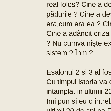
real folos? Cine a d
pădurile ? Cine a de
era,cum era ea ? Cin
Cine a adâncit criza m
? Nu cumva nişte exp
sistem ? Îhm ?
Esalonul 2 si 3 al fo
Cu timpul istoria va d
intamplat in ultimii 2
Imi pun si eu o intre
ultimii 20 de ani c