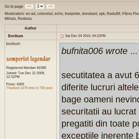
Go to page
<<
>>
Moderators: ex-ad, colonelul, echo, truepride, dorobant, spk, Radu89, Pârvu Flor
Mihais, Resboiu
Author
Boribum
Sat Dec 04 2010, 04:22PM
boribum
bufnita006 wrote
...
Registered Member #2395
secutitatea a avut 
Joined: Tue Dec 22 2009,
12:31PM
diferite lucruri alt
Posts: 6905
Thanked 1076 time in 756 post
bage oameni nevinov
securitatii au lucra
pregatiti din toate
exceptiile inerente 