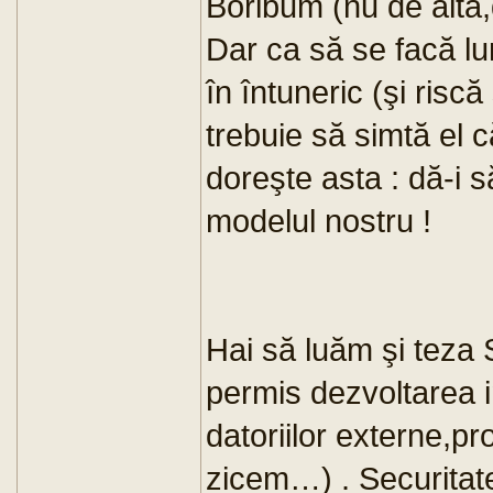
Boribum (nu de alta,d
Dar ca să se facă lum
în întuneric (şi risc
trebuie să simtă el 
doreşte asta : dă-i 
modelul nostru !
Hai să luăm şi teza 
permis dezvoltarea in
datoriilor externe,p
zicem…) . Securitat