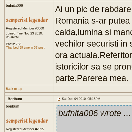
bufnita006
Ai un pic de rabdare
Romania s-ar putea 
Registered Member #3500
calda,lumina si manca
Joined: Tue Nov 23 2010,
08:46PM
vechilor securisti in 
Posts: 788
Thanked 39 time in 37 post
ora actuala.Referito
istoricilor sa se pro
parte.Parerea mea.
Back to top
Boribum
Sat Dec 04 2010, 05:13PM
boribum
bufnita006 wrote
...
Registered Member #2395