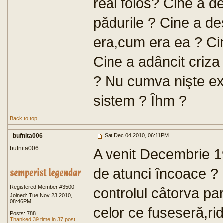
real folos? Cine a d
pădurile ? Cine a de
era,cum era ea ? Cin
Cine a adâncit criza m
? Nu cumva nişte exp
sistem ? Îhm ?
Back to top
bufnita006
Sat Dec 04 2010, 06:11PM
bufnita006
A venit Decembrie 
de atunci încoace ? 
Registered Member #3500
controlul câtorva par
Joined: Tue Nov 23 2010,
08:46PM
celor ce fuseseră,ridi
Posts: 788
Thanked 39 time in 37 post