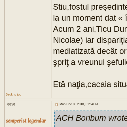
Stiu,fostul preşedin
la un moment dat « în
Acum 2 ani,Ticu Dumi
Nicolae) iar dispariţi
mediatizată decât or
şpriţ a vreunui şeful
Etă naţia,cacaia situa
Back to top
0050
Mon Dec 06 2010, 01:54PM
ACH Boribum wrot