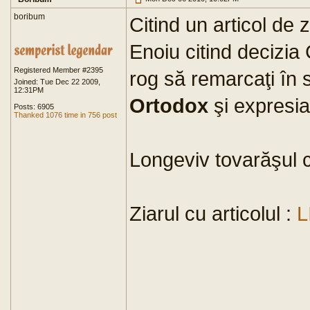
boribum
Citind un articol de z
Enoiu citind decizia
Registered Member #2395
rog să remarcaţi în s
Joined: Tue Dec 22 2009,
12:31PM
Ortodox
şi expresia
Posts: 6905
Thanked 1076 time in 756 post
Longeviv tovarăşul c
Ziarul cu articolul :
L