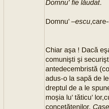
Domnu' fie lăudat
.
Domnu’
–escu
,care-o
Chiar aşa ! Dacă eş
comunişti şi securiş
antedecembristă (co
adus-o la sapă de le
dreptul de a le spun
moşia lu’ tăticu’ lor
concetăţenilor.
Case