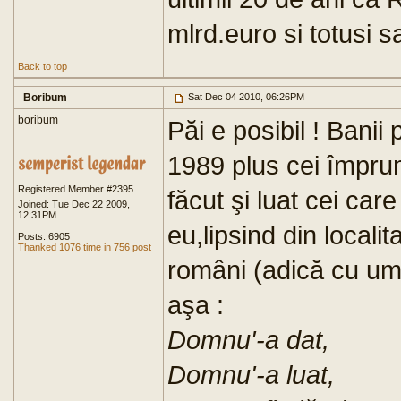
mlrd.euro si totusi 
Back to top
Boribum
Sat Dec 04 2010, 06:26PM
boribum
Păi e posibil ! Banii
1989 plus cei împrum
Registered Member #2395
făcut şi luat cei car
Joined: Tue Dec 22 2009,
12:31PM
eu,lipsind din localit
Posts: 6905
Thanked 1076 time in 756 post
români (adică cu um
aşa :
Domnu'-a dat,
Domnu'-a luat,