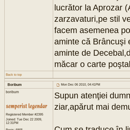
lucrător la Aprozar 
zarzavaturi,pe stil v
facem asemenea porc
aminte că Brâncuşi
aminte de Decebal,d
măcar o carte poştal
Back to top
Boribum
Mon Dec 06 2010, 04:41PM
boribum
Supun atenţiei dumn
ziar,apărut mai demu
Registered Member #2395
Joined: Tue Dec 22 2009,
12:31PM
Cum se traduce în l
Posts: 6905