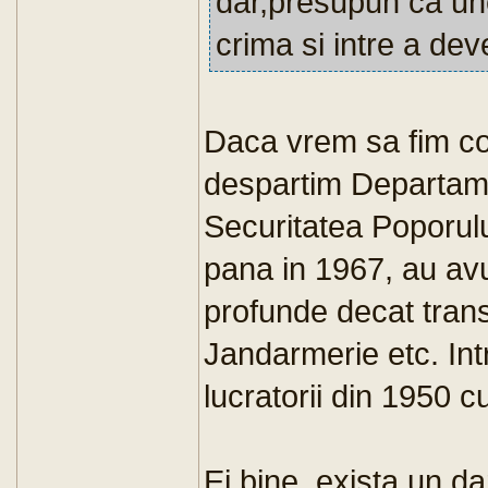
dar,presupun ca une
crima si intre a deve
Daca vrem sa fim cor
despartim Departamen
Securitatea Poporulu
pana in 1967, au avu
profunde decat tran
Jandarmerie etc. Int
lucratorii din 1950 c
Ei bine, exista un da