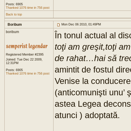
Posts: 6905
Thanked 1076 time in 756 post
Back to top
Boribum
Mon Dec 06 2010, 01:49PM
boribum
În tonul actual al d
toţi am greşit,toţi am
Registered Member #2395
de rahat…hai să tr
Joined: Tue Dec 22 2009,
12:31PM
amintit de fostul di
Posts: 6905
Thanked 1076 time in 756 post
Venise la conducer
(anticomunişti unu’ 
astea Legea deconsipr
atunci ) adoptată.