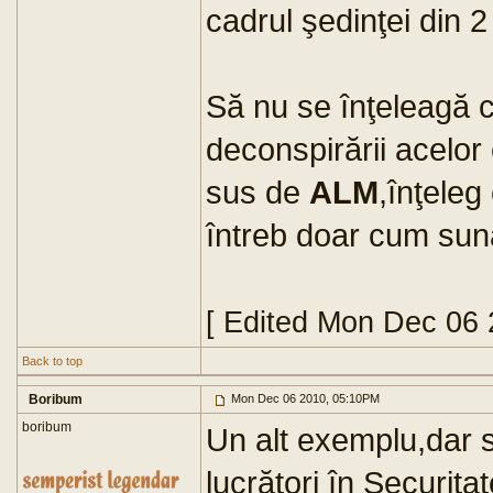
cadrul şedinţei din 2 
Să nu se înţeleagă că
deconspirării acelor o
sus de
ALM
,înţeleg
întreb doar cum sună
[ Edited Mon Dec 06 
Back to top
Boribum
Mon Dec 06 2010, 05:10PM
boribum
Un alt exemplu,dar s
lucrători în Securita