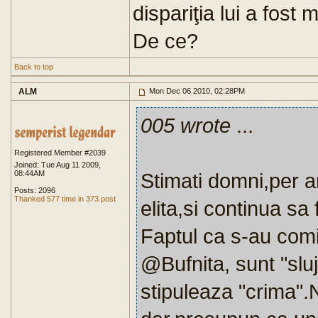
dispariţia lui a fost 
De ce?
Back to top
ALM
Mon Dec 06 2010, 02:28PM
005 wrote
...
Registered Member #2039
Joined: Tue Aug 11 2009,
08:44AM
Stimati domni,per a
Posts: 2096
Thanked 577 time in 373 post
elita,si continua sa
Faptul ca s-au com
@Bufnita, sunt "sluj
stipuleaza "crima".