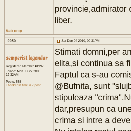
provincie,admirator d
liber.
Back to top
0050
Sat Dec 04 2010, 09:31PM
Stimati domni,per an
elita,si continua sa
Registered Member #1997
Joined: Mon Jul 27 2009,
Faptul ca s-au comi
12:32AM
Posts: 558
@Bufnita, sunt "slujb
Thanked 8 time in 7 post
stipuleaza "crima".N
dar,presupun ca uneo
crima si intre a deven