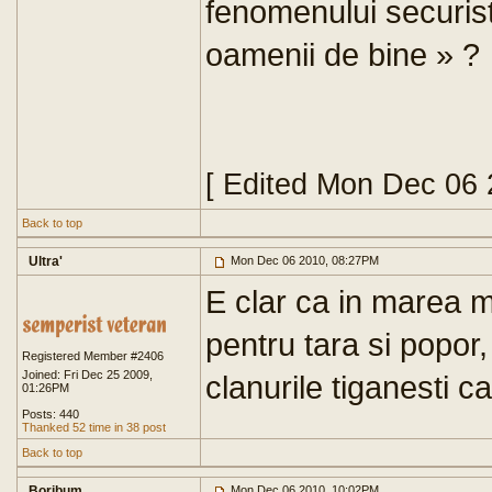
fenomenului securisto
oamenii de bine » ?
[ Edited Mon Dec 06 
Back to top
Ultra'
Mon Dec 06 2010, 08:27PM
E clar ca in marea ma
pentru tara si popor, 
Registered Member #2406
Joined: Fri Dec 25 2009,
clanurile tiganesti 
01:26PM
Posts: 440
Thanked 52 time in 38 post
Back to top
Boribum
Mon Dec 06 2010, 10:02PM