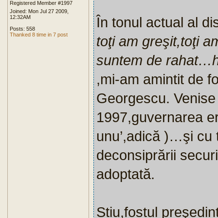
Registered Member #1997
Joined: Mon Jul 27 2009,
12:32AM
În tonul actual al 
Posts: 558
Thanked 8 time in 7 post
toţi am greşit,toţi a
suntem de rahat…h
,mi-am amintit de fo
Georgescu. Venise 
1997,guvernarea er
unu’,adică )…şi cu
deconsiprării securit
adoptată.
Stiu,fostul preşedi