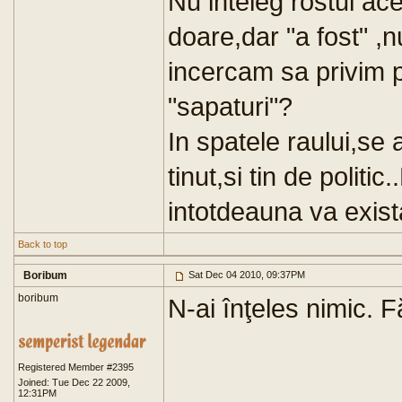
Nu inteleg rostul ace
doare,dar "a fost" ,
incercam sa privim p
"sapaturi"?
In spatele raului,se
tinut,si tin de politi
intotdeauna va exista
Back to top
Boribum
Sat Dec 04 2010, 09:37PM
boribum
N-ai înţeles nimic. 
Registered Member #2395
Joined: Tue Dec 22 2009,
12:31PM