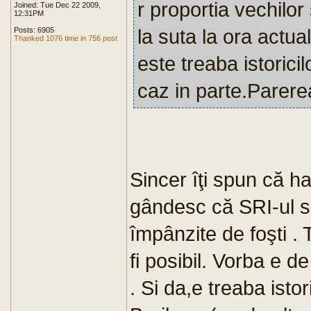
r proportia vechilor 
Joined: Tue Dec 22 2009,
12:31PM
la suta la ora actua
Posts: 6905
Thanked 1076 time in 756 post
este treaba istorici
caz in parte.Parer
Sincer îţi spun că 
gândesc că SRI-ul s
împânzite de foşti .
fi posibil. Vorba e de
. Si da,e treaba istor