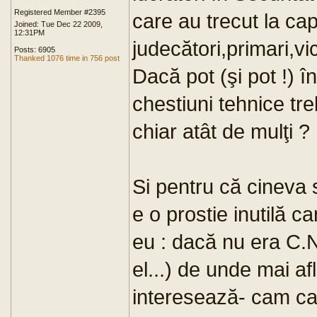
Registered Member #2395
care au trecut la cap
Joined: Tue Dec 22 2009,
12:31PM
judecători,primari,vic
Posts: 6905
Thanked 1076 time in 756 post
Dacă pot (şi pot !) în
chestiuni tehnice tre
chiar atât de mulţi ?
Si pentru că cinev
e o prostie inutilă c
eu : dacă nu era C.
el...) de unde mai afl
interesează- cam ca