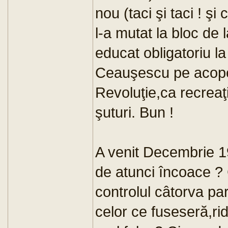
nou (taci şi taci ! ş
l-a mutat la bloc de 
educat obligatoriu l
Ceauşescu pe acoper
Revoluţie,ca recreaţi
şuturi. Bun !
A venit Decembrie 
de atunci încoace ? 
controlul câtorva par
celor ce fuseseră,ridi