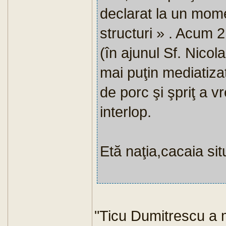
declarat la un mome
structuri » . Acum 
(în ajunul Sf. Nicola
mai puţin mediatiza
de porc şi şpriţ a v
interlop.
Etă naţia,cacaia situ
"Ticu Dumitrescu a mu