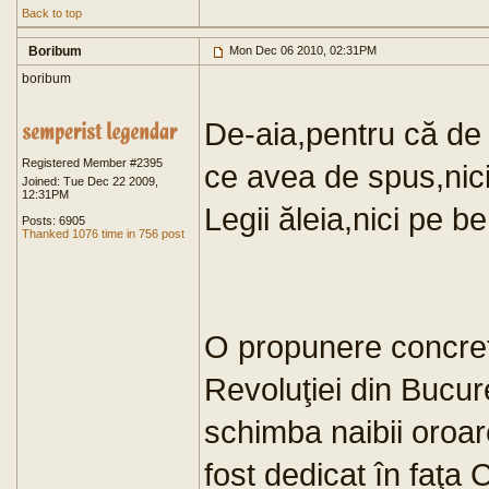
Back to top
Boribum
Mon Dec 06 2010, 02:31PM
boribum
De-aia,pentru că de 
Registered Member #2395
ce avea de spus,nici
Joined: Tue Dec 22 2009,
12:31PM
Legii ăleia,nici pe ben
Posts: 6905
Thanked 1076 time in 756 post
O propunere concretă
Revoluţiei din Bucure
schimba naibii oroa
fost dedicat în faţa 