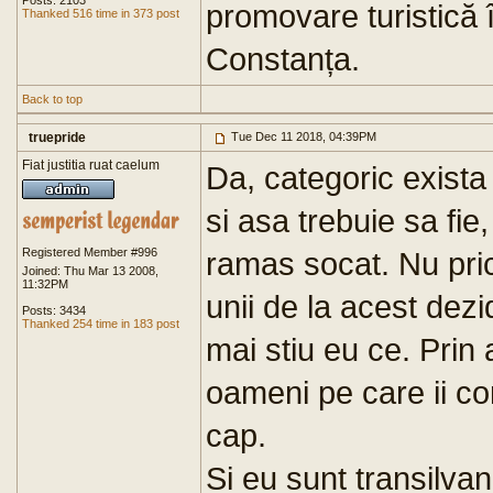
Posts: 2103
promovare turistică 
Thanked 516 time in 373 post
Constanța.
Back to top
truepride
Tue Dec 11 2018, 04:39PM
Fiat justitia ruat caelum
Da, categoric exista
si asa trebuie sa fi
Registered Member #996
ramas socat. Nu pri
Joined: Thu Mar 13 2008,
11:32PM
unii de la acest dezi
Posts: 3434
Thanked 254 time in 183 post
mai stiu eu ce. Prin a
oameni pe care ii co
cap.
Si eu sunt transilv