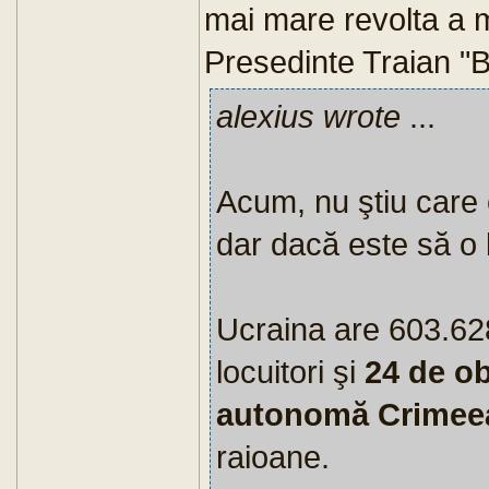
mai mare revolta a 
Presedinte Traian "
alexius wrote
...
Acum, nu ştiu care 
dar dacă este să o 
Ucraina are 603.62
locuitori şi
24 de ob
autonomă Crime
raioane.