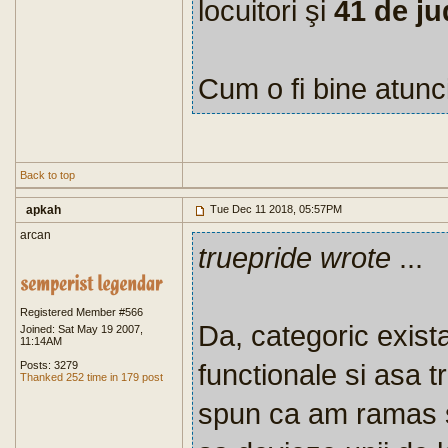
locuitori şi
41 de ju
Cum o fi bine atunc
Back to top
apkah
Tue Dec 11 2018, 05:57PM
arcan
truepride wrote
...
Registered Member #566
Da, categoric exist
Joined: Sat May 19 2007,
11:14AM
functionale si asa t
Posts: 3279
Thanked 252 time in 179 post
spun ca am ramas s