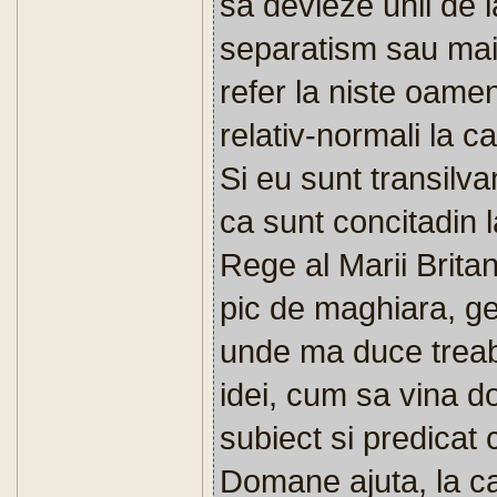
sa devieze unii de l
separatism sau mai 
refer la niste oame
relativ-normali la c
Si eu sunt transilv
ca sunt concitadin l
Rege al Marii Brita
pic de maghiara, ge
unde ma duce treab
idei, cum sa vina d
subiect si predicat
Domane ajuta, la ca