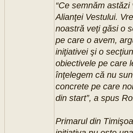
“Ce semnăm astăzi v
Alianţei Vestului. V
noastră veţi găsi o 
pe care o avem, arg
iniţiativei şi o secţ
obiectivele pe care 
înţelegem că nu sunt 
concrete pe care no
din start”, a spus R
Primarul din Timişoa
iniţiativa nu este u