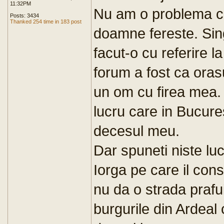
11:32PM
Nu am o problema cu
Posts: 3434
Thanked 254 time in 183 post
doamne fereste. Si
facut-o cu referire la
forum a fost ca oras
un om cu firea mea. 
lucru care in Bucure
decesul meu.
Dar spuneti niste luc
Iorga pe care il con
nu da o strada prafu
burgurile din Ardeal