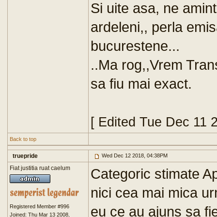
Si uite asa, ne amin
ardeleni,, perla emis
bucurestene...
..Ma rog,,Vrem Transi
sa fiu mai exact.
[ Edited Tue Dec 11 
Back to top
truepride
Wed Dec 12 2018, 04:38PM
Fiat justitia ruat caelum
Categoric stimate Ap
nici cea mai mica u
Registered Member #996
eu ce au ajuns sa fi
Joined: Thu Mar 13 2008,