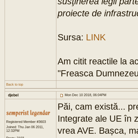
susţinerea legii part
proiecte de infrastru
Sursa:
LINK
Am citit reactile la 
"Freasca Dumnezeu
Back to top
djebel
Mon Dec 10 2018, 06:04PM
Păi, cam există... pre
Integrate ale UE în
Registered Member #3603
Joined: Thu Jan 06 2011,
vrea AVE. Bașca, ma
12:32PM