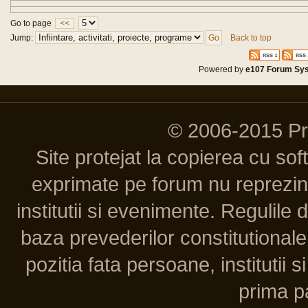
Go to page
<<
Jump:
Back to top
Powered by
e107 Forum Sy
© 2006-2015 P
Site protejat la copierea cu so
exprimate pe forum nu reprezint
institutii si evenimente. Regulile 
baza prevederilor constitutionale 
pozitia fata persoane, institutii s
prima pa