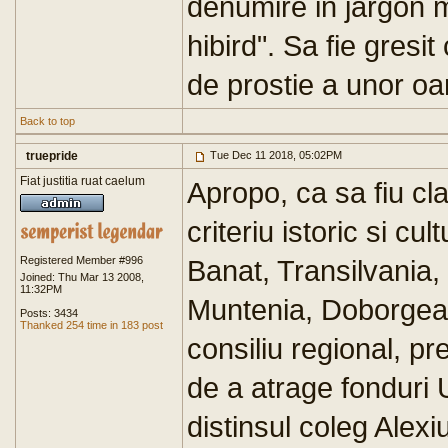
denumire in jargon mi
hibird". Sa fie gresi
de prostie a unor oa
Back to top
truepride
Tue Dec 11 2018, 05:02PM
Fiat justitia ruat caelum
Apropo, ca sa fiu cl
criteriu istoric si cu
Registered Member #996
Banat, Transilvania,
Joined: Thu Mar 13 2008,
11:32PM
Muntenia, Doborgea
Posts: 3434
Thanked 254 time in 183 post
consiliu regional, pr
de a atrage fonduri 
distinsul coleg Alex