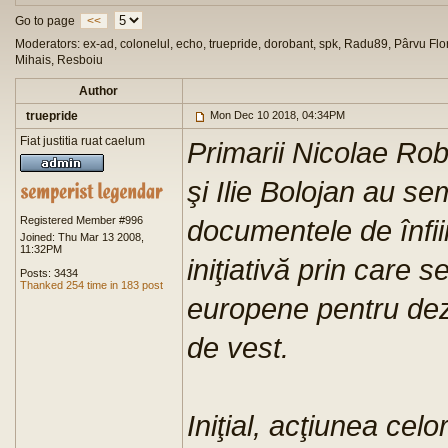
Go to page
<<
Moderators: ex-ad, colonelul, echo, truepride, dorobant, spk, Radu89, Pârvu Flor
Mihais, Resboiu
Author
truepride
Mon Dec 10 2018, 04:34PM
Fiat justitia ruat caelum
Primarii Nicolae Ro
şi Ilie Bolojan au s
Registered Member #996
documentele de înfiin
Joined: Thu Mar 13 2008,
11:32PM
iniţiativă prin care 
Posts: 3434
Thanked 254 time in 183 post
europene pentru de
de vest.
Iniţial, acţiunea celo