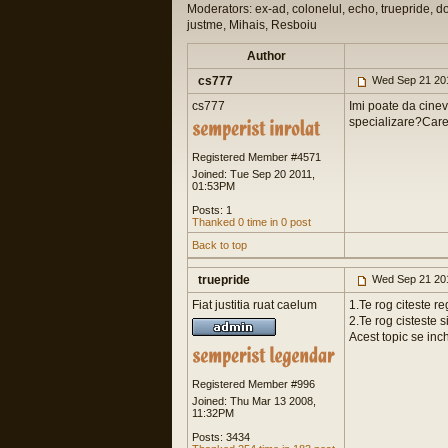
Moderators: ex-ad, colonelul, echo, truepride, d
justme, Mihais, Resboiu
Author
cs777
Wed Sep 21 20
cs777
Imi poate da cine
specializare?Care e
Registered Member #4571
Joined: Tue Sep 20 2011,
01:53PM
Posts: 1
Thanked 0 time in 0 post
Back to top
truepride
Wed Sep 21 20
Fiat justitia ruat caelum
1.Te rog citeste r
2.Te rog cisteste s
Acest topic se inc
Registered Member #996
Joined: Thu Mar 13 2008,
11:32PM
Posts: 3434