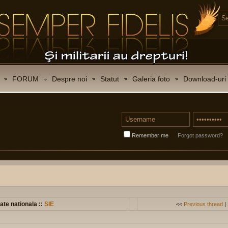
FORUM
Despre noi
Statut
Galeria foto
Download-uri
Remember me
Forgot password?
ate nationala ::
SIE
<<
Previous thread
|