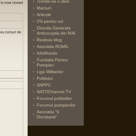
Trimite-ne o stire
 is now closed
Marsuri
Articole
2% pentru voi
Directia Generala
va cursuri de
Anticoruptie din MAI
Resboiu blog
Asociatia ROMIL
InfoMondo
Fundatia Pentru
Pompieri
Liga Militarilor
Politistul
SNPPC
NATOChannel TV
Forumul politistilor
Forumul pompierilor
Asociatia "6
Dorobanti"