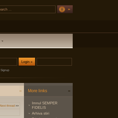
Signup
More links
Imnul SEMPER
Next thread
>>
FIDELIS
Arhiva stiri