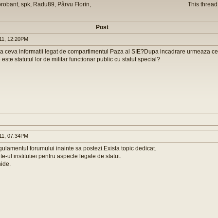
orobant, spk, Radu89, Pârvu Florin,
This thread
Post
11, 12:20PM
va ceva informatii legat de compartimentul Paza al SIE?Dupa incadrare urmeaza ce
ste statutul lor de militar functionar public cu statut special?
11, 07:34PM
egulamentul forumului inainte sa postezi.Exista topic dedicat.
ite-ul institutiei pentru aspecte legate de statut.
hide.