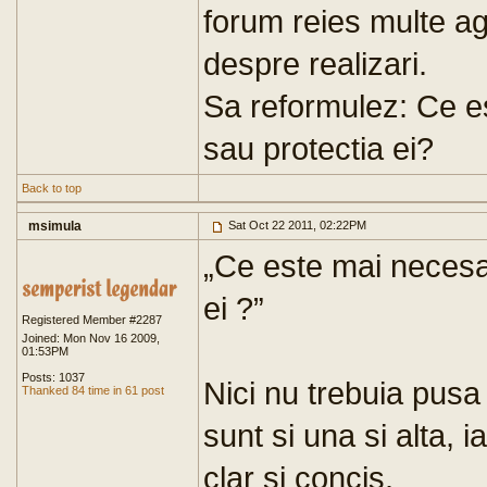
forum reies multe ag
despre realizari.
Sa reformulez: Ce es
sau protectia ei?
Back to top
msimula
Sat Oct 22 2011, 02:22PM
„Ce este mai necesar
ei ?”
Registered Member #2287
Joined: Mon Nov 16 2009,
01:53PM
Posts: 1037
Nici nu trebuia pusa
Thanked 84 time in 61 post
sunt si una si alta, 
clar si concis.