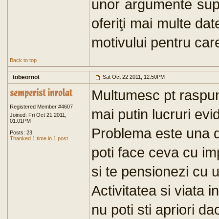
unor argumente supl
oferiţi mai multe da
motivului pentru care
Back to top
tobeornot
Sat Oct 22 2011, 12:50PM
Multumesc pt raspuns
Registered Member #4607
mai putin lucruri evid
Joined: Fri Oct 21 2011,
01:01PM
Problema este una d
Posts: 23
Thanked 1 time in 1 post
poti face ceva cu im
si te pensionezi cu 
Activitatea si viata 
nu poti sti apriori da