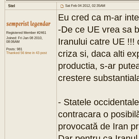
Stel
Sat Feb 04 2012, 02:35AM
Eu cred ca m-ar int
-De ce UE vrea sa bl
Registered Member #2461
Joined: Fri Jan 08 2010,
Iranului catre UE !!!
08:06AM
Posts: 981
criza si, daca alti e
Thanked 56 time in 43 post
productia, s-ar pute
crestere substantiala
- Statele occidentale
contracara o posibilă
provocată de Iran pr
Dar pentru ca Iranul