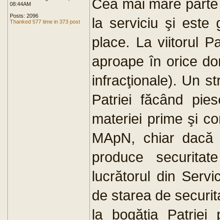
Cea mai mare parte d
08:44AM
Posts: 2096
la serviciu şi este
Thanked 577 time in 373 post
place. La viitorul Pa
aproape în orice do
infracţionale). Un st
Patriei făcând pie
materiei prime şi con
MApN, chiar dacă 
produce securitate 
lucrătorul din Servi
de starea de securita
la bogăţia Patriei