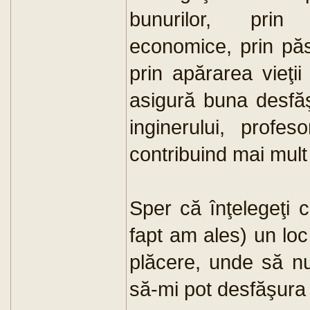
bunurilor, prin î
economice, prin păstr
prin apărarea vieţii 
asigură buna desfăşu
inginerului, profes
contribuind mai mult d
Sper că înţelegeţi 
fapt am ales) un l
plăcere, unde să nu
să-mi pot desfăşura a