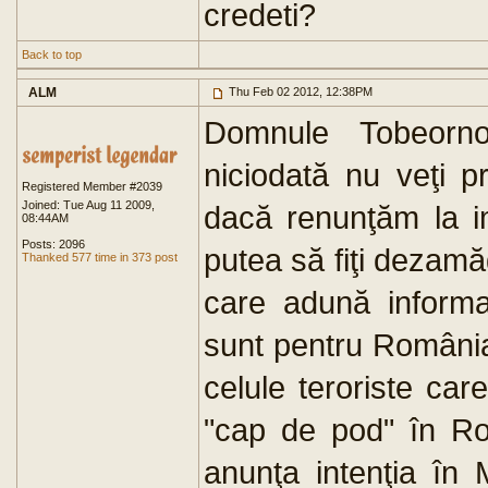
credeti?
Back to top
ALM
Thu Feb 02 2012, 12:38PM
Domnule Tobeornot
niciodată nu veţi p
Registered Member #2039
Joined: Tue Aug 11 2009,
dacă renunţăm la i
08:44AM
Posts: 2096
putea să fiţi dezamă
Thanked 577 time in 373 post
care adună informaţ
sunt pentru Români
celule teroriste ca
"cap de pod" în Rom
anunţa intenţia în 