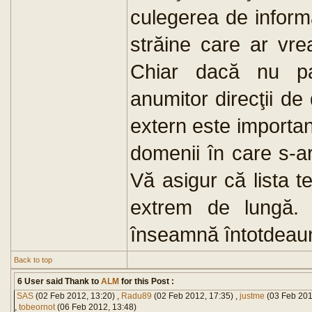
culegerea de inform
străine care ar vr
Chiar dacă nu pa
anumitor direcţii de
extern este important
domenii în care s-a
Vă asigur că lista t
extrem de lungă. 
înseamnă întotdeauna
Back to top
6 User said Thank to
ALM
for this Post :
SAS
(02 Feb 2012, 13:20) ,
Radu89
(02 Feb 2012, 17:35) ,
justme
(03 Feb 201
,
tobeornot
(06 Feb 2012, 13:48)