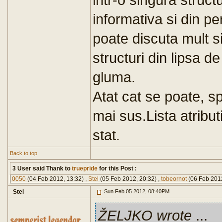
informativa si din pe
poate discuta mult s
structuri din lipsa de
gluma.
Atat cat se poate, 
mai sus.Lista atribut
stat.
Back to top
3 User said Thank to
truepride
for this Post :
0050
(04 Feb 2012, 13:32) ,
Stel
(05 Feb 2012, 20:32) ,
tobeornot
(06 Feb 2012
Stel
Sun Feb 05 2012, 08:40PM
ŽELJKO wrote
...