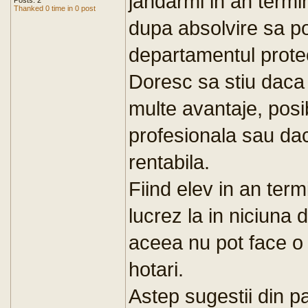
jandarmi in an termin
Posts: 2
Thanked 0 time in 0 post
dupa absolvire sa po
departamentul protec
Doresc sa stiu daca 
multe avantaje, posib
profesionala sau dac
rentabila.
Fiind elev in an ter
lucrez la in niciuna 
aceea nu pot face o
hotari.
Astep sugestii din p