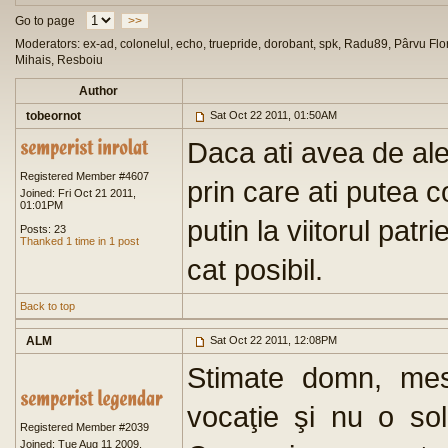
Go to page
>>
Moderators: ex-ad, colonelul, echo, truepride, dorobant, spk, Radu89, Pârvu Flor
Mihais, Resboiu
Author
tobeornot
Sat Oct 22 2011, 01:50AM
Daca ati avea de ales
Registered Member #4607
prin care ati putea c
Joined: Fri Oct 21 2011,
01:01PM
putin la viitorul pat
Posts: 23
Thanked 1 time in 1 post
cat posibil.
Back to top
ALM
Sat Oct 22 2011, 12:08PM
Stimate domn, mes
vocaţie şi nu o sol
Registered Member #2039
Joined: Tue Aug 11 2009,