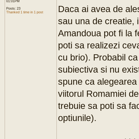
01:01PM
Daca ai avea de ales 
Posts: 23
Thanked 1 time in 1 post
sau una de creatie, i
Amandoua pot fi la 
poti sa realizezi ce
cu brio). Probabil ca
subiectiva si nu exist
spune ca alegearea t
viitorul Romamiei dec
trebuie sa poti sa fa
optiunile).