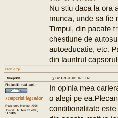
Nu stiu daca la ora a
munca, unde sa fie n
Timpul, din pacate t
chestiune de autosu
autoeducatie, etc. P
din launtrul capsorul
Back to top
truepride
Sun Oct 23 2011, 02:19PM
Fiat justitia ruat caelum
In opinia mea cariera
o alegi pe ea.Plecan
Registered Member #996
conditionalitate este
Joined: Thu Mar 13 2008,
11:32PM