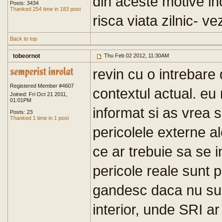
din aceste motive in
Posts: 3434
Thanked 254 time in 183 post
risca viata zilnic- v
Back to top
tobeornot
Thu Feb 02 2012, 11:30AM
revin cu o intrebare 
Registered Member #4607
contextul actual. eu
Joined: Fri Oct 21 2011,
01:01PM
informat si as vrea s
Posts: 23
Thanked 1 time in 1 post
pericolele externe a
ce ar trebuie sa se i
pericole reale sunt 
gandesc daca nu sun
interior, unde SRI ar