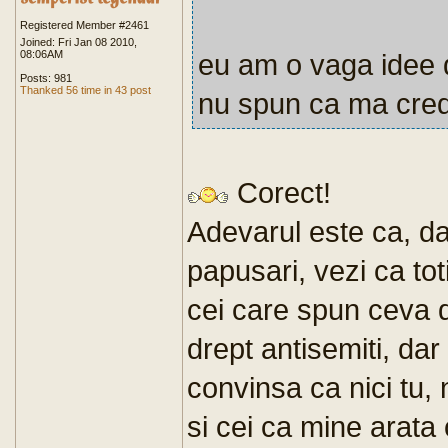
Registered Member #2461
Joined: Fri Jan 08 2010,
08:06AM
eu am o vaga idee d
Posts: 981
Thanked 56 time in 43 post
nu spun ca ma cred
Corect!
Adevarul este ca, daca
papusari, vezi ca toti
cei care spun ceva d
drept antisemiti, dar
convinsa ca nici tu, 
si cei ca mine arata 