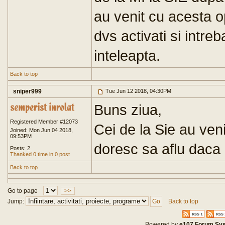
au venit cu acesta o
dvs activati si intre
inteleapta.
Back to top
sniper999
Tue Jun 12 2018, 04:30PM
Buns ziua,
Registered Member #12073
Cei de la Sie au veni
Joined: Mon Jun 04 2018,
09:53PM
doresc sa aflu daca 
Posts: 2
Thanked 0 time in 0 post
Back to top
Go to page
>>
Jump:
Back to top
Powered by
e107 Forum Sy