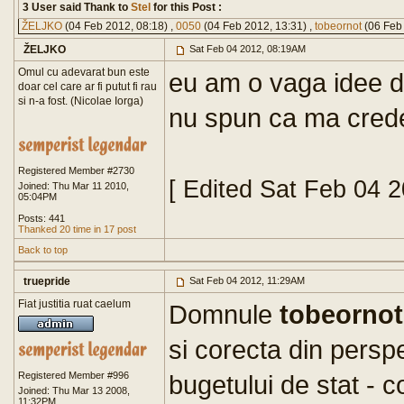
3 User said Thank to
Stel
for this Post :
ŽELJKO
(04 Feb 2012, 08:18) ,
0050
(04 Feb 2012, 13:31) ,
tobeornot
(06 Feb 
ŽELJKO
Sat Feb 04 2012, 08:19AM
Omul cu adevarat bun este
eu am o vaga idee de
doar cel care ar fi putut fi rau
si n-a fost. (Nicolae Iorga)
nu spun ca ma cred
Registered Member #2730
[ Edited Sat Feb 04 
Joined: Thu Mar 11 2010,
05:04PM
Posts: 441
Thanked 20 time in 17 post
Back to top
truepride
Sat Feb 04 2012, 11:29AM
Fiat justitia ruat caelum
Domnule
tobeornot
si corecta din perspe
Registered Member #996
bugetului de stat - co
Joined: Thu Mar 13 2008,
11:32PM