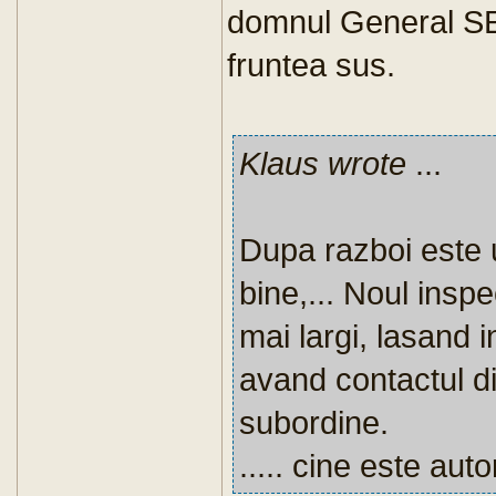
domnul General S
fruntea sus.
Klaus wrote
...
Dupa razboi este u
bine,... Noul inspe
mai largi, lasand in
avand contactul di
subordine.
..... cine este aut