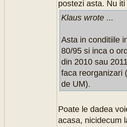
postezi asta. Nu it
Klaus wrote
...
Asta in conditiile 
80/95 si inca o o
din 2010 sau 2011
faca reorganizari (
de UM).
Poate le dadea voie
acasa, nicidecum la