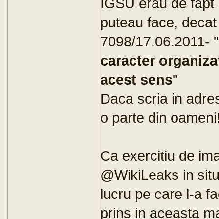
IGSU erau de fapt a
puteau face, decat 
7098/17.06.2011- "
caracter organizato
acest sens
"
Daca scria in adres
o parte din oameni
Ca exercitiu de im
@WikiLeaks in situa
lucru pe care l-a 
prins in aceasta m