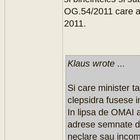
OG.54/2011 care a
2011.
Klaus wrote
...
Si care minister t
clepsidra fusese i
In lipsa de OMAI a
adrese semnate de
neclare sau incom