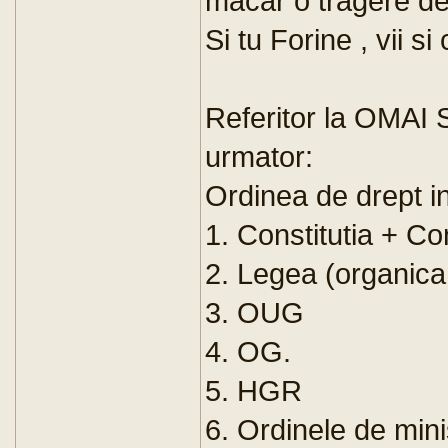
macar o tragere de
Si tu Forine , vii si
Referitor la OMAI S
urmator:
Ordinea de drept i
1. Constitutia + 
2. Legea (organica
3. OUG
4. OG.
5. HGR
6. Ordinele de min