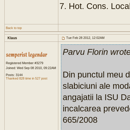
7. Hot. Cons. Local
Back to top
Klaus
Tue Feb 28 2012, 12:02AM
Parvu Florin wrot
Registered Member #3279
Joined: Wed Sep 08 2010, 09:22AM
Din punctul meu d
Posts: 3144
Thanked 828 time in 527 post
slabiciuni ale moda
angajatii la ISU Da
incalcarea preved
665/2008