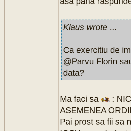
asa pana raspunde
Klaus wrote
...
Ca exercitiu de ima
@Parvu Florin sau
data?
Ma faci sa
: NI
ASEMENEA ORDIN
Pai prost sa fii sa