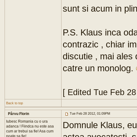
sunt si acum in pli
P.S. Klaus inca od
contrazic , chiar i
discutie , mai ale
catre un monolog.
[ Edited Tue Feb 2
Back to top
Pârvu Florin
Tue Feb 28 2012, 01:09PM
Iubesc Romania cu o ura
Domnule Klaus, eu n
adanca ! Fiindca nu este asa
cum ar trebui sa fie! Asa cum
astea avocatesti, s
poate sa fie!