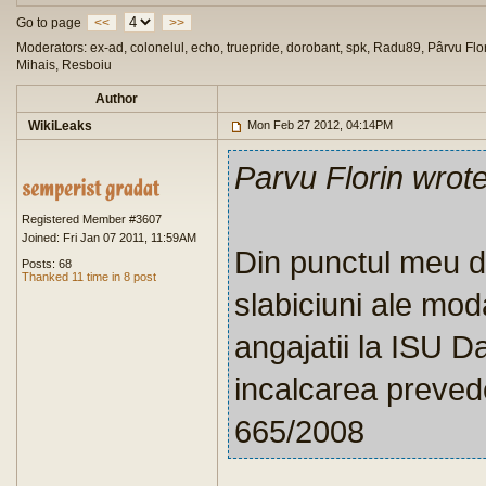
Go to page
<<
>>
Moderators: ex-ad, colonelul, echo, truepride, dorobant, spk, Radu89, Pârvu Flor
Mihais, Resboiu
Author
WikiLeaks
Mon Feb 27 2012, 04:14PM
Parvu Florin wrot
Registered Member #3607
Joined: Fri Jan 07 2011, 11:59AM
Din punctul meu d
Posts: 68
Thanked 11 time in 8 post
slabiciuni ale moda
angajatii la ISU Da
incalcarea preved
665/2008