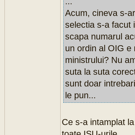
...
Acum, cineva s-ar
selectia s-a facut
scapa numarul ac
un ordin al OIG e 
ministrului? Nu a
suta la suta corec
sunt doar intrebar
le pun...
Ce s-a intamplat l
toate ISU-urile.