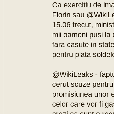
Ca exercitiu de ima
Florin sau @WikiLe
15.06 trecut, minis
mii oameni pusi la 
fara casute in state
pentru plata soldel
@WikiLeaks - faptu
cerut scuze pentru 
promisiunea unor e
celor care vor fi ga
crezi ca sunt o rec