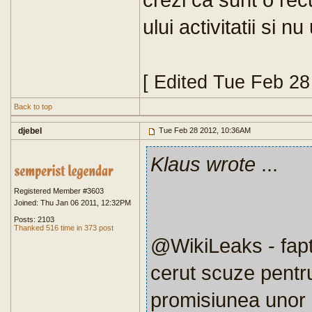
ului activitatii si 
[ Edited Tue Feb 2
Back to top
djebel
Tue Feb 28 2012, 10:36AM
Klaus wrote
...
Registered Member #3603
Joined: Thu Jan 06 2011, 12:32PM
Posts: 2103
Thanked 516 time in 373 post
@WikiLeaks - faptu
cerut scuze pentru
promisiunea unor 