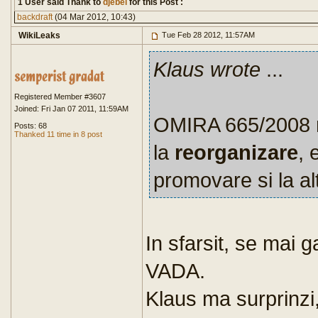
1 User said Thank to
djebel
for this Post :
backdraft
(04 Mar 2012, 10:43)
WikiLeaks
Tue Feb 28 2012, 11:57AM
Klaus wrote
...
Registered Member #3607
Joined: Fri Jan 07 2011, 11:59AM
OMIRA 665/2008 nu
Posts: 68
Thanked 11 time in 8 post
la
reorganizare
, 
promovare si la alt
In sfarsit, se mai
VADA.
Klaus ma surprinzi