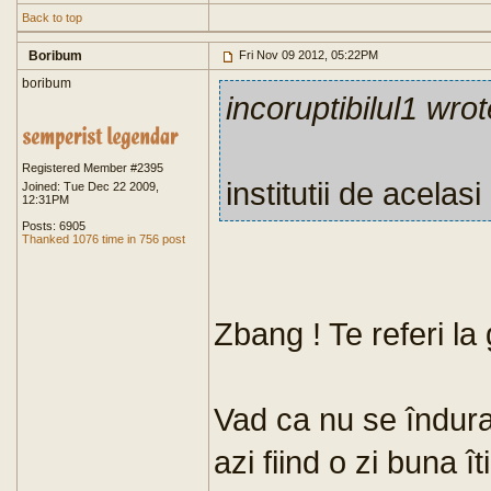
Back to top
Boribum
Fri Nov 09 2012, 05:22PM
boribum
incoruptibilul1 wrot
Registered Member #2395
institutii de acelas
Joined: Tue Dec 22 2009,
12:31PM
Posts: 6905
Thanked 1076 time in 756 post
Zbang ! Te referi la
Vad ca nu se îndura
azi fiind o zi buna î