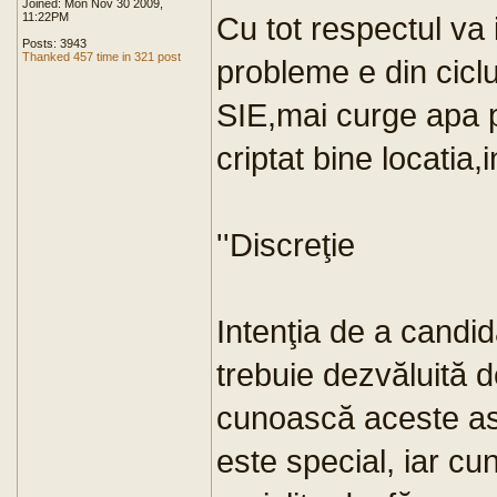
Joined: Mon Nov 30 2009,
11:22PM
Cu tot respectul va
Posts: 3943
Thanked 457 time in 321 post
probleme e din cicl
SIE,mai curge apa p
criptat bine locatia,
''Discreţie
Intenţia de a candi
trebuie dezvăluită 
cunoască aceste as
este special, iar cu