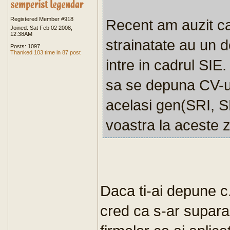
Registered Member #918
Recent am auzit ca 
Joined: Sat Feb 02 2008,
12:38AM
strainatate au un 
Posts: 1097
Thanked 103 time in 87 post
intre in cadrul SIE.
sa se depuna CV-ul 
acelasi gen(SRI, S
voastra la aceste 
Daca ti-ai depune c.
cred ca s-ar supara