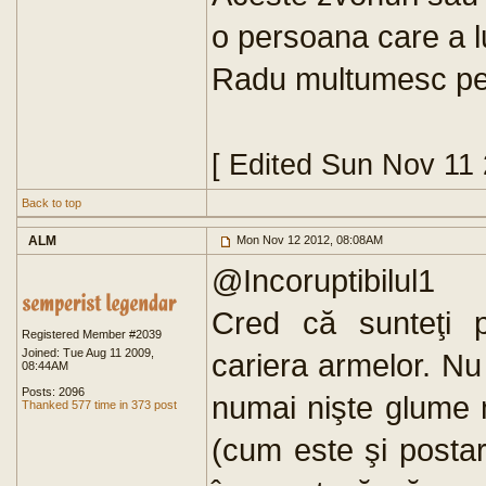
o persoana care a l
Radu multumesc pen
[ Edited Sun Nov 11
Back to top
ALM
Mon Nov 12 2012, 08:08AM
@Incoruptibilul1
Cred că sunteţi p
Registered Member #2039
Joined: Tue Aug 11 2009,
cariera armelor. Nu
08:44AM
Posts: 2096
numai nişte glume 
Thanked 577 time in 373 post
(cum este şi posta