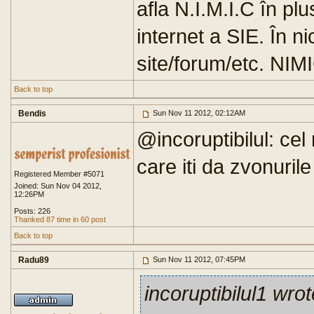
afla N.I.M.I.C în pl
internet a SIE. În n
site/forum/etc. NIMIC
Back to top
Bendis
Sun Nov 11 2012, 02:12AM
@incoruptibilul: cel 
care iti da zvonurile
Registered Member #5071
Joined: Sun Nov 04 2012,
12:26PM
Posts: 226
Thanked 87 time in 60 post
Back to top
Radu89
Sun Nov 11 2012, 07:45PM
incoruptibilul1 wrot