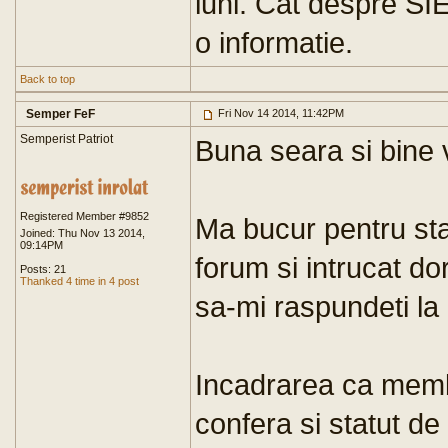
luni. Cat despre SI
o informatie.
Back to top
Semper FeF
Fri Nov 14 2014, 11:42PM
Semperist Patriot
Buna seara si bine 
Registered Member #9852
Ma bucur pentru stat
Joined: Thu Nov 13 2014,
09:14PM
forum si intrucat d
Posts: 21
Thanked 4 time in 4 post
sa-mi raspundeti la
Incadrarea ca memb
confera si statut de