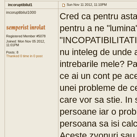
incoruptibilul1
Sun Nov 11 2012, 11:10PM
incoruptibilul1000
Cred ca pentru asta 
pentru a ne "lumina
Registered Member #5078
"INCOPATIBILITATI"
Joined: Mon Nov 05 2012,
11:01PM
nu inteleg de unde 
Posts: 8
Thanked 0 time in 0 post
intrebarile mele? 
ce ai un cont pe ace
unei probleme de ce
care vor sa stie. In
persoane iar o prob
persoana sa isi cal
Aceste zvonuri sau fa