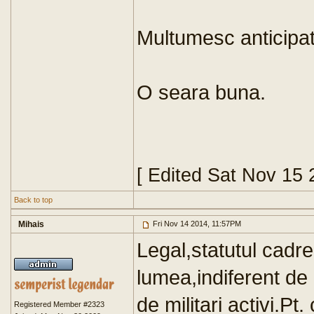
Multumesc anticipat
O seara buna.
[ Edited Sat Nov 15
Back to top
Mihais
Fri Nov 14 2014, 11:57PM
Legal,statutul cadrel
lumea,indiferent de 
de militari activi.Pt.
Registered Member #2323