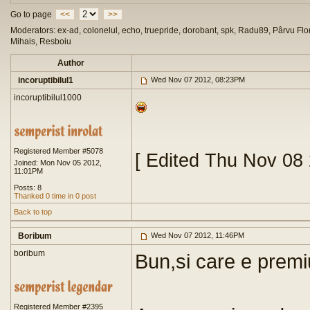
Go to page
<<
>>
Moderators: ex-ad, colonelul, echo, truepride, dorobant, spk, Radu89, Pârvu Flor
Mihais, Resboiu
Author
incoruptibilul1
Wed Nov 07 2012, 08:23PM
incoruptibilul1000
Registered Member #5078
[ Edited Thu Nov 08
Joined: Mon Nov 05 2012,
11:01PM
Posts: 8
Thanked 0 time in 0 post
Back to top
Boribum
Wed Nov 07 2012, 11:46PM
boribum
Bun,si care e premi
Registered Member #2395