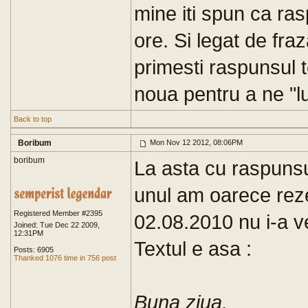
mine iti spun ca rasp
ore. Si legat de fra
primesti raspunsul t
noua pentru a ne "l
Back to top
Boribum
Mon Nov 12 2012, 08:06PM
boribum
La asta cu raspunsu
unul am oarece reze
Registered Member #2395
02.08.2010 nu i-a ve
Joined: Tue Dec 22 2009,
12:31PM
Textul e asa :
Posts: 6905
Thanked 1076 time in 756 post
Buna ziua,