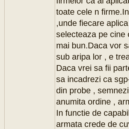
firmelor ca ai aplic
toate cele n firme.In
,unde fiecare aplic
selecteaza pe cine 
mai bun.Daca vor sa
sub aripa lor , e tre
Daca vrei sa fii par
sa incadrezi ca sgp-
din probe , semnezi o
anumita ordine , arme
In functie de capabil
armata crede de cuvi