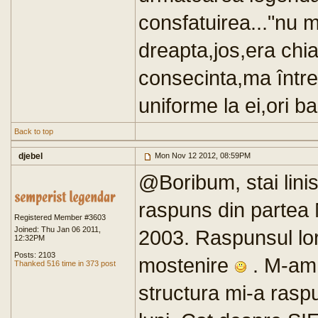
consfatuirea..."nu ma
dreapta,jos,era chi
consecinta,ma într
uniforme la ei,ori ba
Back to top
djebel
Mon Nov 12 2012, 08:59PM
@Boribum, stai linis
raspuns din partea M
Registered Member #3603
Joined: Thu Jan 06 2011,
2003. Raspunsul lor,
12:32PM
Posts: 2103
mostenire
. M-am 
Thanked 516 time in 373 post
structura mi-a raspu