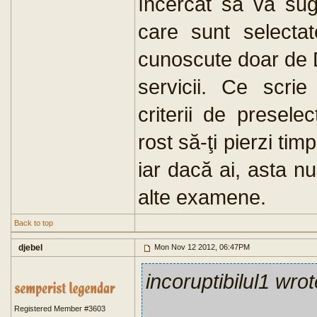
încercat să vă suge
care sunt selectat
cunoscute doar de D
servicii. Ce scrie
criterii de presele
rost să-ţi pierzi ti
iar dacă ai, asta n
alte examene.
Back to top
djebel
Mon Nov 12 2012, 06:47PM
incoruptibilul1 wrot
Registered Member #3603