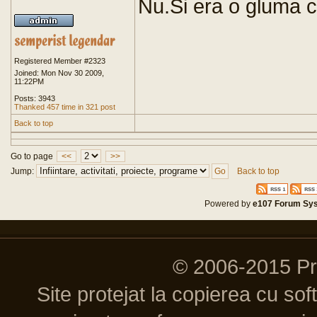
Nu.Si era o gluma cu
Registered Member #2323
Joined: Mon Nov 30 2009,
11:22PM
Posts: 3943
Thanked 457 time in 321 post
Back to top
Go to page
<<
>>
Jump:
Back to top
Powered by
e107 Forum Sy
© 2006-2015 P
Site protejat la copierea cu so