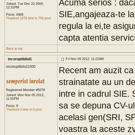
Acuma serios : daca 
Joined: Tue Dec 22 2009,
12:31PM
SIE,angajeaza-te la
Posts: 6905
Thanked 1076 time in 756 post
regula la ei,te asig
capta atentia servici
Back to top
incoruptibilul1
Fri Nov 09 2012, 11:22AM
incoruptibilul1000
Recent am auzit ca 
strainatate au un d
Registered Member #5078
intre in cadrul SIE. 
Joined: Mon Nov 05 2012,
11:01PM
sa se depuna CV-ul l
Posts: 8
Thanked 0 time in 0 post
acelasi gen(SRI, SP
voastra la aceste z