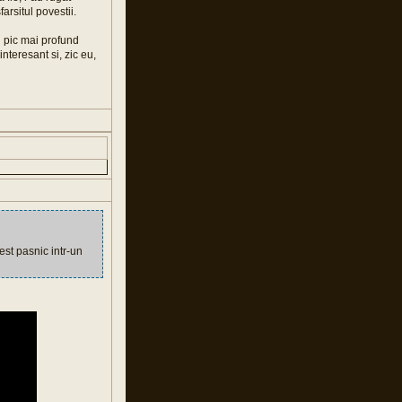
farsitul povestii.
n pic mai profund
nteresant si, zic eu,
est pasnic intr-un