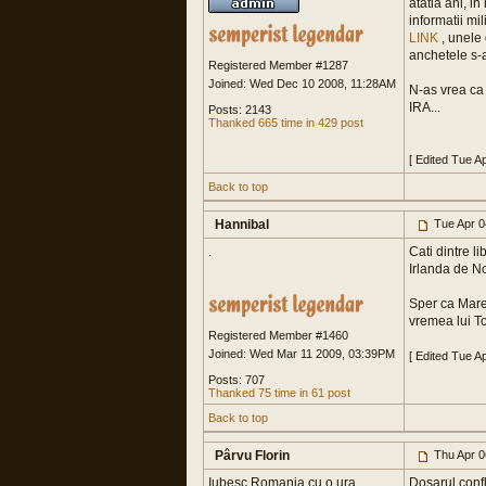
atatia ani, i
informatii mi
LINK
, unele 
anchetele s-
Registered Member #1287
Joined: Wed Dec 10 2008, 11:28AM
N-as vrea ca 
IRA...
Posts: 2143
Thanked 665 time in 429 post
[ Edited Tue A
Back to top
Hannibal
Tue Apr 0
.
Cati dintre li
Irlanda de No
Sper ca Marea
vremea lui To
Registered Member #1460
Joined: Wed Mar 11 2009, 03:39PM
[ Edited Tue A
Posts: 707
Thanked 75 time in 61 post
Back to top
Pârvu Florin
Thu Apr 0
Iubesc Romania cu o ura
Dosarul confl