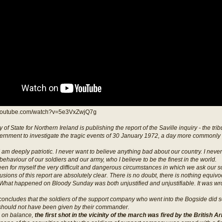
.youtube.com/watch?v=5e3VxZwjQ7g
 of State for Northern Ireland is publishing the report of the Saville inquiry - the tri
ernment to investigate the tragic events of 30 January 1972, a day more commonl
 am deeply patriotic. I never want to believe anything bad about our country. I never 
behaviour of our soldiers and our army, who I believe to be the finest in the world.
en for myself the very difficult and dangerous circumstances in which we ask our so
usions of this report are absolutely clear. There is no doubt, there is nothing equivo
 What happened on Bloody Sunday was both unjustified and unjustifiable. It was wr
concludes that the soldiers of the support company who went into the Bogside did so
should not have been given by their commander.
, on balance,
the first shot in the vicinity of the march was fired by the British A