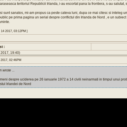
araseasca teritoriul Republicii Irlanda, i-au escortat pana la frontiera, s-au salutat, s
si sunt sanatos, mi-am propus ca peste cateva luni, dupa ce mai citesc si inteleg u
 public pe prima pagina un serial despre conflictul din Irlanda de Nord , e un subiect i
aminte.
pr 14 2017, 03:12PM ]
st :
 2017, 19:40)
4 2017, 02:46PM
in wrote
...
meni despre uciderea pe 26 ianuarie 1972 a 14 civili neinarmati in timpul unui prot
stul Irlandei de Nord