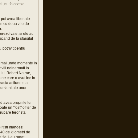
rai, nu foloseste
 pot avea libertate
can cu doua zile de
r.
erezolvate, si ele au
epand de la sfarsitul
 potrivit pentru
le mai urate momente in
vili neinarmati in
 lui Robert Nairac,
une care a avut loc in
ceasta actiune s-a
ursiuni ale unor
rd avea propriile lui
ate un "fost" ofiter de
rupare terorista
tisti irlandezi
o 40 de kilometri de
a fie, i-au rugat