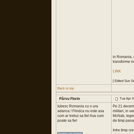
in Romania, c
transforme int
LINK
[ Edited Sun S
Back to top
Pârvu Florin
Tue Apr 0
Iubesc Romania cu o ura
Pe 21 decembr
adanca ! Fiindca nu este asa
militari, in 
cum ar trebui sa fie! Asa cum
McNab, legend
poate sa fie!
de timp pana 
Intre timp cr