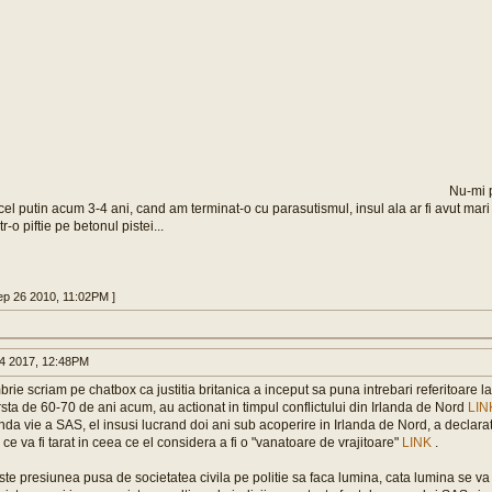
Nu-mi 
el putin acum 3-4 ani, cand am terminat-o cu parasutismul, insul ala ar fi avut mar
r-o piftie pe betonul pistei...
ep 26 2010, 11:02PM ]
4 2017, 12:48PM
ie scriam pe chatbox ca justitia britanica a inceput sa puna intrebari referitoare la 
varsta de 60-70 de ani acum, au actionat in timpul conflictului din Irlanda de Nord
LIN
a vie a SAS, el insusi lucrand doi ani sub acoperire in Irlanda de Nord, a declara
ce va fi tarat in ceea ce el considera a fi o "vanatoare de vrajitoare"
LINK
.
este presiunea pusa de societatea civila pe politie sa faca lumina, cata lumina se v