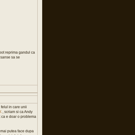
pot reprima gandul ca
i sanse sa se
felul in care unii
K
, scriam si ca Andy
t ca e doar o problema
a mai putea face dupa