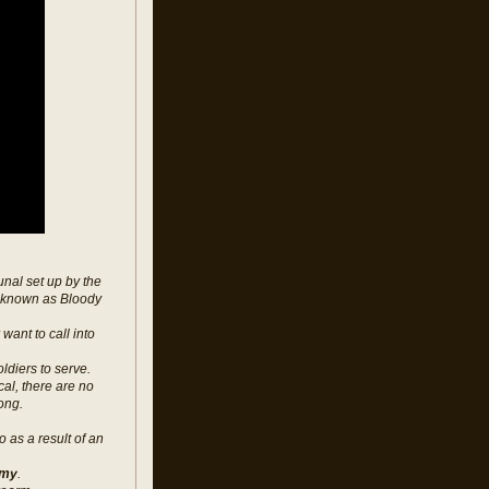
bunal set up by the
y known as Bloody
want to call into
ldiers to serve.
cal, there are no
ong.
 as a result of an
rmy
.