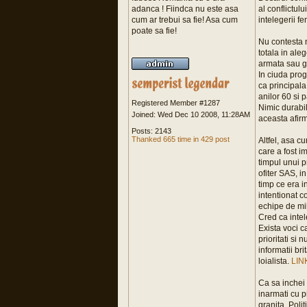
adanca ! Fiindca nu este asa
al conflictulu
cum ar trebui sa fie! Asa cum
intelegerii f
poate sa fie!
Nu contesta n
totala in aleg
armata sau ge
In ciuda prog
ca principala
anilor 60 si 
Registered Member #1287
Nimic durabi
Joined: Wed Dec 10 2008, 11:28AM
aceasta afirm
Posts: 2143
Thanked 665 time in 429 post
Altfel, asa c
care a fost i
timpul unui p
ofiter SAS, i
timp ce era i
intentionat c
echipe de mili
Cred ca intel
Exista voci c
prioritati si
informatii br
loialista.
LIN
Ca sa inchei 
inarmati cu p
granita. Polit