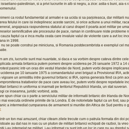
i israeliano-palestinian, si a privi lucrurile in alb si negru, a zice: astia-s buni, aia-s 
enomenului.
imeni ca rostul fundamental al armatei e sa ucida si sa parjoleasca, dar militarii nu
erea felului in care isi indeplinesc aceste sarcini, si orice actiune a unui militar, ra
neral, angajeaza raspunderea statului al carui drapel il poarta acel militar pe uma
reselor semnificative ale procesului de pace, raman in continuare niste probleme n
 cauza faptul ca e inca multa ceata care invaluie valul de violente care a avt loc inc
pana in 1998.
l nu se poate construi pe miniciuna, si Romania postdecembrista e exemplul cel mai
atie.
um am zis, lucrurile sunt mai nuantate, si daca e sa vorbim despre cateva dintre ce
mplicata armata britanica putem pomeni despre uciderea pe 26 ianuarie 1972 a 14 ci
rotest pasnic intr-un oras din vestul Irlandei de Nord, putem vorbi despre implicarea
n uciderea pe 10 ianuarie 1975 a comandantului unei brigazi a Provisional IRA, acti
n vigoare un armistitiu intre guvernul britanic si IRA, opinia generala fiind ca prin a
ompromiterea tratativelor de pace care aveau loc, putem vorbi despre repetatele inc
tari britanci in uniforma si inarmati pe teritoriul Republicii Irlanda, un stat suveran.
egi ce inseamna, juridic vorbind, asta.
are spun chiar ca o parte a serviciului militar de informatii britanic din Irlanda de No
 nu mai executa ordinele primite de la Londra. E de notorietate faptul ca un fost, sau po
itanic a intermediat cumpararea de armament si munitie din Africa de Sud pentru o g
K
intr-un ton mai amuzant, chiar citeam zilele trecute cum o patrula formata din doi poli
istoale au dat nas in nas cu un pluton de militari britanici echipati de razboi, la vre
istii i-au interpelat pe militari, i-au informat ca sunt intr-un loc in care nu au dreptul s