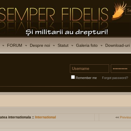
FORUM
Despre noi
Statut
Galeria foto
Download-uri
Remember me
Forgot password?
atea internationala ::
International
<<
Previou