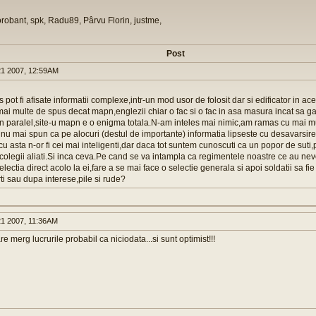
orobant, spk, Radu89, Pârvu Florin, justme,
Post
1 2007, 12:59AM
s pot fi afisate informatii complexe,intr-un mod usor de folosit dar si edificator in ac
mai multe de spus decat mapn,englezii chiar o fac si o fac in asa masura incat sa ga
In paralel,site-u mapn e o enigma totala.N-am inteles mai nimic,am ramas cu mai mu
nu mai spun ca pe alocuri (destul de importante) informatia lipseste cu desavarsir
u asta n-or fi cei mai inteligenti,dar daca tot suntem cunoscuti ca un popor de sut
 colegii aliati.Si inca ceva.Pe cand se va intampla ca regimentele noastre ce au n
ectia direct acolo la ei,fare a se mai face o selectie generala si apoi soldatii sa fie i
rti sau dupa interese,pile si rude?
1 2007, 11:36AM
are merg lucrurile probabil ca niciodata...si sunt optimist!!!