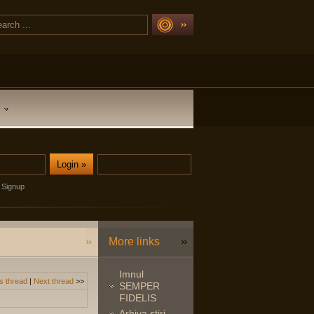
Signup
More links
Imnul
s thread
|
Next thread
>>
SEMPER
FIDELIS
Arhiva stiri