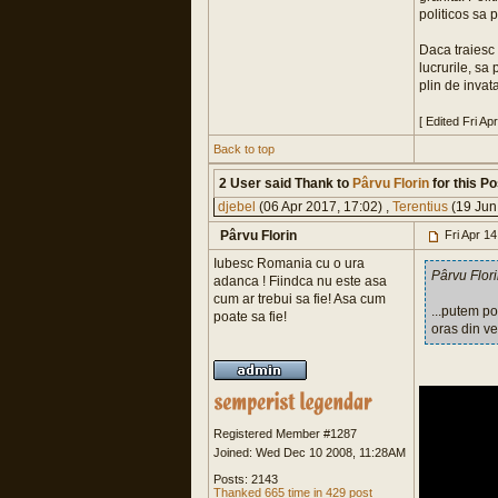
politicos sa p
Daca traiesc 
lucrurile, sa
plin de invat
[ Edited Fri A
Back to top
2 User said Thank to
Pârvu Florin
for this Po
djebel
(06 Apr 2017, 17:02) ,
Terentius
(19 Jun
Pârvu Florin
Fri Apr 1
Iubesc Romania cu o ura
Pârvu Flor
adanca ! Fiindca nu este asa
cum ar trebui sa fie! Asa cum
...putem po
poate sa fie!
oras din ve
Registered Member #1287
Joined: Wed Dec 10 2008, 11:28AM
Posts: 2143
Thanked 665 time in 429 post