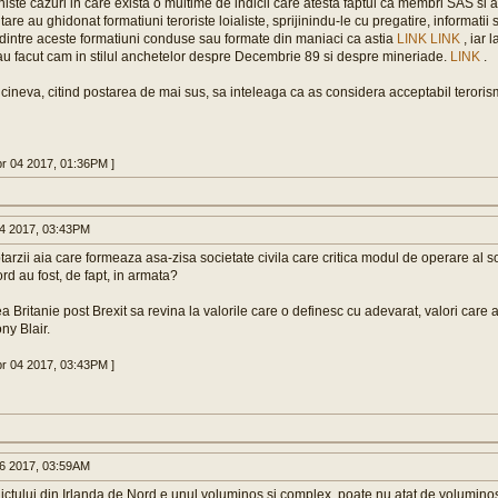
n niste cazuri in care exista o multime de indicii care atesta faptul ca membri SAS si a
litare au ghidonat formatiuni teroriste loialiste, sprijinindu-le cu pregatire, informati
dintre aceste formatiuni conduse sau formate din maniaci ca astia
LINK
LINK
, iar 
au facut cam in stilul anchetelor despre Decembrie 89 si despre mineriade.
LINK
.
cineva, citind postarea de mai sus, sa inteleaga ca as considera acceptabil terorism
pr 04 2017, 01:36PM ]
4 2017, 03:43PM
btarzii aia care formeaza asa-zisa societate civila care critica modul de operare al sol
rd au fost, de fapt, in armata?
 Britanie post Brexit sa revina la valorile care o definesc cu adevarat, valori care 
ny Blair.
pr 04 2017, 03:43PM ]
6 2017, 03:59AM
ictului din Irlanda de Nord e unul voluminos si complex, poate nu atat de volumino