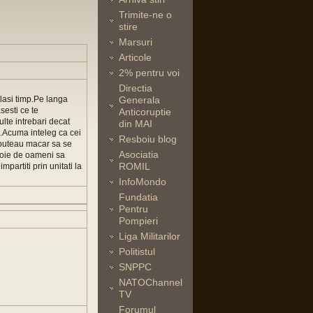
Trimite-ne o
stire
Marsuri
Articole
2% pentru voi
Directia
elasi timp.Pe langa
Generala
sesti ce te
Anticoruptie
lte intrebari decat
din MAI
e.Acuma inteleg ca cei
Resboiu blog
i,puteau macar sa se
Asociatia
evoie de oameni sa
ROMIL
mpartiti prin unitati la
InfoMondo
Fundatia
Pentru
Pompieri
Liga Militarilor
Politistul
SNPPC
NATOChannel
TV
Forumul