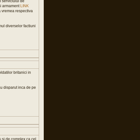
i serviciului de
i si armament
LINK
la vremea respectiva
ul diverselor factiuni
datilor britanici in
au disparut inca de pe
s si de complex ca cel