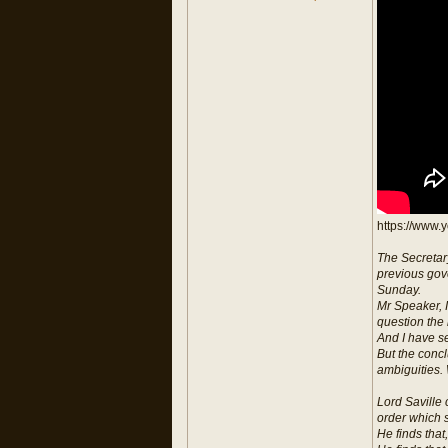
https://www
The Secretary
previous gov
Sunday.
Mr Speaker, I
question the 
And I have se
But the concl
ambiguities.
Lord Saville 
order which 
He finds that