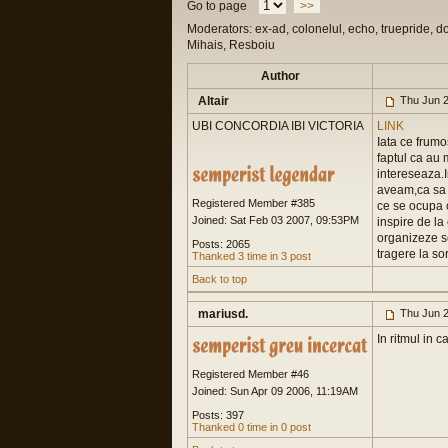
Go to page
>>
Moderators: ex-ad, colonelul, echo, truepride, d
Mihais, Resboiu
Author
Altair
Thu Jun 2
UBI CONCORDIA IBI VICTORIA
LINK
Iata ce frumo
faptul ca au 
intereseaza.
aveam,ca sa 
Registered Member #385
ce se ocupa c
Joined: Sat Feb 03 2007, 09:53PM
inspire de la
organizeze sel
Posts: 2065
tragere la so
Thanked 3 time in 3 post
Back to top
mariusd.
Thu Jun 2
In ritmul in c
Registered Member #46
Joined: Sun Apr 09 2006, 11:19AM
Posts: 397
Thanked 0 time in 0 post