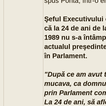
spus Ponta, într-o 
Şeful Executivului 
că la 24 de ani de 
1989 nu s-a întâmpl
actualul preşedin
în Parlament.
"După ce am avut t
mucava, ca domnu
prin Parlament com
La 24 de ani, să af