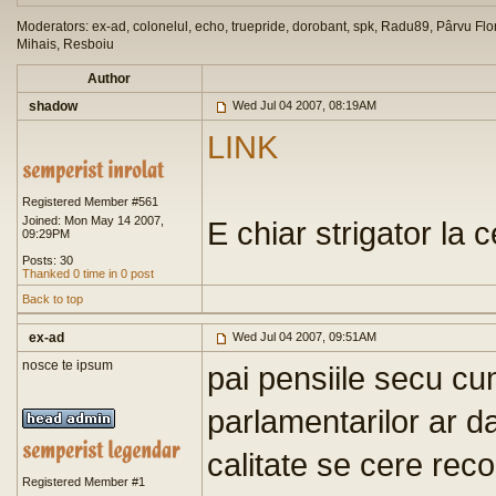
Moderators: ex-ad, colonelul, echo, truepride, dorobant, spk, Radu89, Pârvu Flor
Mihais, Resboiu
Author
shadow
Wed Jul 04 2007, 08:19AM
LINK
Registered Member #561
Joined: Mon May 14 2007,
E chiar strigator la c
09:29PM
Posts: 30
Thanked 0 time in 0 post
Back to top
ex-ad
Wed Jul 04 2007, 09:51AM
nosce te ipsum
pai pensiile secu cu
parlamentarilor ar d
calitate se cere reco
Registered Member #1