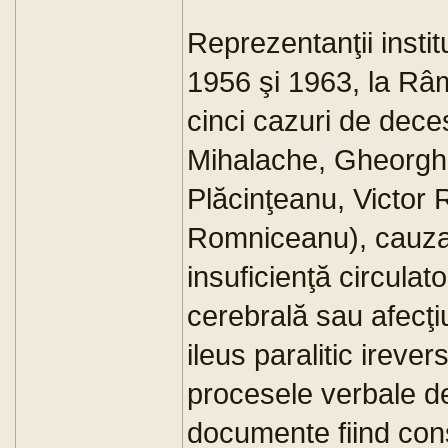
Reprezentanţii institu
1956 şi 1963, la Râm
cinci cazuri de dece
Mihalache, Gheorg
Plăcinţeanu, Victor
Romniceanu), cauzat
insuficienţă circula
cerebrală sau afecţiu
ileus paralitic irever
procesele verbale de
documente fiind con