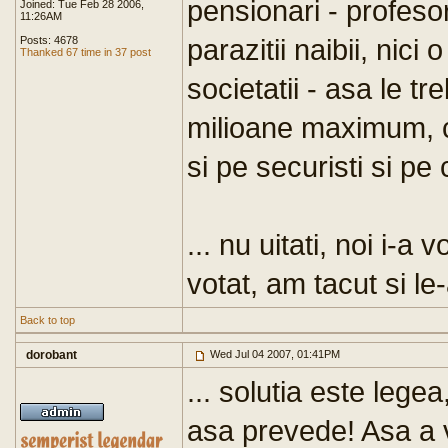
pensionari - profesor
Joined: Tue Feb 28 2006,
11:26AM
parazitii naibii, nici
Posts: 4678
Thanked 67 time in 37 post
societatii - asa le tr
milioane maximum, c
si pe securisti si pe
... nu uitati, noi i-a 
votat, am tacut si l
Back to top
dorobant
Wed Jul 04 2007, 01:41PM
... solutia este legea
asa prevede! Asa a vo