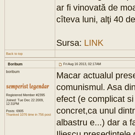
ar fi vinovată de moa
cîteva luni, alţi 40 de
Sursa:
LINK
Back to top
Boribum
Fri Aug 16 2013, 02:17AM
boribum
Macar actualul pres
comunismul. Asa din
Registered Member #2395
efect (e complicat s
Joined: Tue Dec 22 2009,
12:31PM
concret,ca unul dint
Posts: 6905
Thanked 1076 time in 756 post
albastru e...) dar a 
Iliescu,presedintele