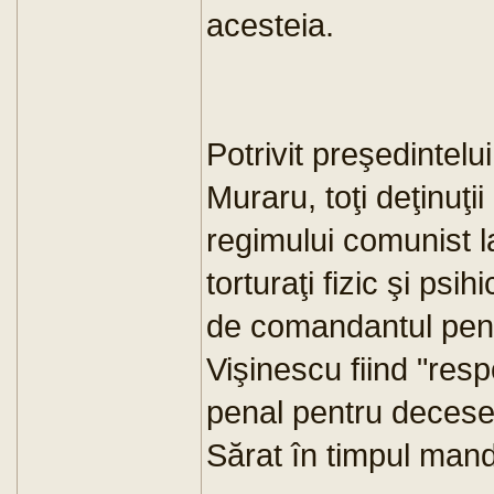
acesteia.
Potrivit preşedintel
Muraru, toţi deţinuţii 
regimului comunist l
torturaţi fizic şi psi
de comandantul peni
Vişinescu fiind "res
penal pentru decese
Sărat în timpul mand