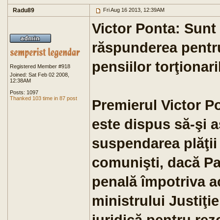
Radu89
Fri Aug 16 2013, 12:39AM
Victor Ponta: Sun
răspunderea pentru
pensiilor torţionar
Registered Member #918
Joined: Sat Feb 02 2008,
12:38AM
Posts: 1097
Thanked 103 time in 87 post
Premierul Victor Po
este dispus să-şi
suspendarea plăţii 
comunişti, dacă Pa
penală împotriva ac
ministrului Justiţi
juridică pentru rez