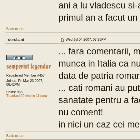
ani a lu vladescu si
primul an a facut un 
Back to top
dorobant
Wed Jul 04 2007, 07:25PM
... fara comentarii, 
munca in Italia ca n
data de patria roma
Registered Member #457
Joined: Fri Mar 23 2007,
06:42PM
... cati romani au pu
Posts: 968
Thanked 20 time in 11 post
sanatate pentru a f
nu coment!
in nici un caz cei me
Back to top