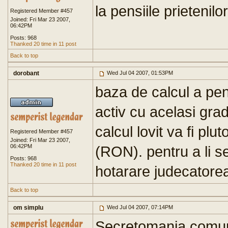
la pensiile prietenilor 
Registered Member #457
Joined: Fri Mar 23 2007,
06:42PM
Posts: 968
Thanked 20 time in 11 post
Back to top
dorobant
Wed Jul 04 2007, 01:53PM
baza de calcul a pens
activ cu acelasi gr
calcul lovit va fi plu
Registered Member #457
Joined: Fri Mar 23 2007,
06:42PM
(RON). pentru a li se
Posts: 968
Thanked 20 time in 11 post
hotarare judecatorea
Back to top
om simplu
Wed Jul 04 2007, 07:14PM
Secretomania comuni