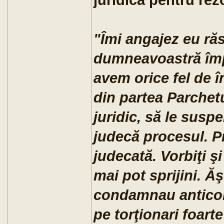
"Îmi angajez eu ră
dumneavoastră împr
avem orice fel de 
din partea Parchet
juridic, să le sus
judecă procesul. P
judecată. Vorbiţi ş
mai pot sprijini. Ă
condamnau anticom
pe torţionari foart