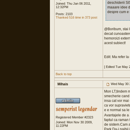
deschiderii SIS
Joined: Thu Jan 06 2011,
12:32PM
maaare idee d
despre cum e c
Posts: 2103
Thanked 516 time in 373 post
@Boribum, stai l
decat cunoaster
hemoroizi externi
acest subiect!
Edit: Ma refer l
[ Edited Tue May 
Back to top
Mihais
Wed May 30 
Mon LT,tindem me
smecherie cand 
insa cat vor mai 
ca vor supravietu
e e normal sa le
Avantajele de a
Registered Member #2323
faptul ca raman f
Joined: Mon Nov 30 2009,
de sistem.Cam as
11:22PM
Park.Da-i naibii,