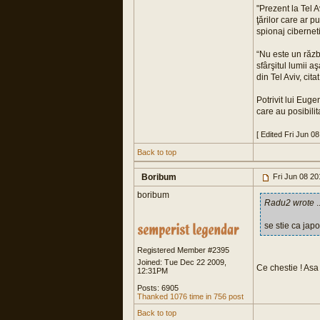
"Prezent la Tel 
ţărilor care ar 
spionaj cibernet
“Nu este un răzb
sfârşitul lumii a
din Tel Aviv, cit
Potrivit lui Eug
care au posibili
[ Edited Fri Jun 0
Back to top
Boribum
Fri Jun 08 2
boribum
Radu2 wrote
..
se stie ca japo
Registered Member #2395
Joined: Tue Dec 22 2009,
Ce chestie ! Asa 
12:31PM
Posts: 6905
Thanked 1076 time in 756 post
Back to top