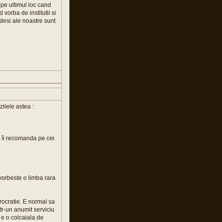
r pe ultimul loc cand
vorba de institutii si
desi ale noastre sunt
ilele astea :
u îi recomanda pe cei
 vorbeste o limba rara
irocratie. E normal sa
tr-un anumit serviciu
e o colcaiala de