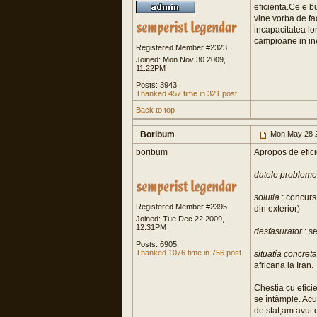
eficienta.Ce e bu
vine vorba de fa
incapacitatea lo
campioane in inef
Registered Member #2323
Joined: Mon Nov 30 2009,
11:22PM
Posts: 3943
Thanked 457 time in 321 post
Back to top
Boribum
Mon May 28 
boribum
Apropos de efici
datele probleme
solutia
: concurs
Registered Member #2395
din exterior)
Joined: Tue Dec 22 2009,
12:31PM
desfasurator
: s
Posts: 6905
Thanked 1076 time in 756 post
situatia concret
africana la Iran.
Chestia cu eficie
se întâmple. Acu
de stat,am avut o