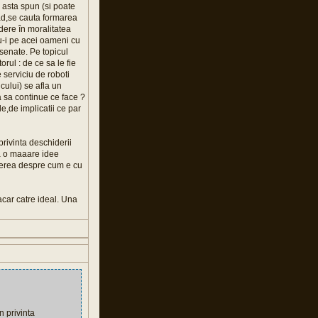
 asta spun (si poate
vad,se cauta formarea
dere în moralitatea
u-i pe acei oameni cu
esenate. Pe topicul
orul : de ce sa le fie
 serviciu de roboti
cului) se afla un
 sa continue ce face ?
,de implicatii ce par
privinta deschiderii
da o maaare idee
rerea despre cum e cu
car catre ideal. Una
n privinta