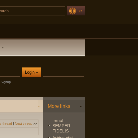
Signup
More links
Imnul
s thread
|
Next thread
>>
SEMPER
FIDELIS
Arhiva stiri