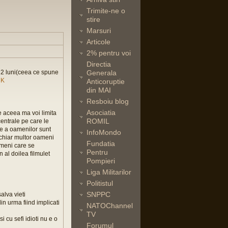
Trimite-ne o
stire
Marsuri
Articole
2% pentru voi
Directia
e 2 luni(ceea ce spune
Generala
NK
Anticoruptie
din MAI
Resboiu blog
Asociatia
e aceea ma voi limita
ROMIL
entrale pe care le
te a oamenilor sunt
InfoMondo
u chiar multor oameni
Fundatia
oameni care se
Pentru
n al doilea filmulet
Pompieri
Liga Militarilor
Politistul
SNPPC
alva vieti
din urma fiind implicati
NATOChannel
TV
 cu sefi idioti nu e o
Forumul