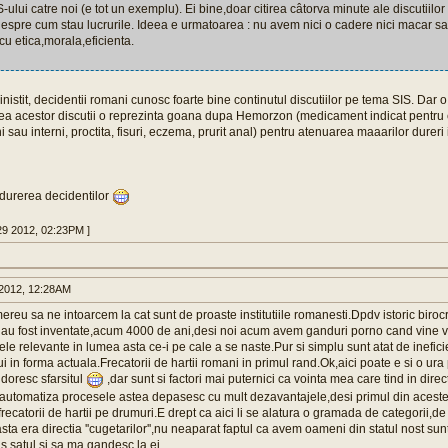
-ului catre noi (e tot un exemplu). Ei bine,doar citirea câtorva minute ale discutiilo
espre cum stau lucrurile. Ideea e urmatoarea : nu avem nici o cadere nici macar s
u etica,morala,eficienta.
inistit, decidentii romani cunosc foarte bine continutul discutiilor pe tema SIS. Da
ea acestor discutii o reprezinta goana dupa Hemorzon (medicament indicat pentru 
 sau interni, proctita, fisuri, eczema, prurit anal) pentru atenuarea maaarilor dureri 
a durerea decidentilor
29 2012, 02:23PM ]
2012, 12:28AM
reu sa ne intoarcem la cat sunt de proaste institutiile romanesti.Dpdv istoric birocr
au fost inventate,acum 4000 de ani,desi noi acum avem ganduri porno cand vine v
ele relevante in lumea asta ce-i pe cale a se naste.Pur si simplu sunt atat de inefici
i in forma actuala.Frecatorii de hartii romani in primul rand.Ok,aici poate e si o ura
 doresc sfarsitul
,dar sunt si factori mai puternici ca vointa mea care tind in direc
 automatiza procesele astea depasesc cu mult dezavantajele,desi primul din aceste
recatorii de hartii pe drumuri.E drept ca aici li se alatura o gramada de categorii,de 
ta era directia ''cugetarilor'',nu neaparat faptul ca avem oameni din statul nost sun
is satul si sa ma gandesc la ei.