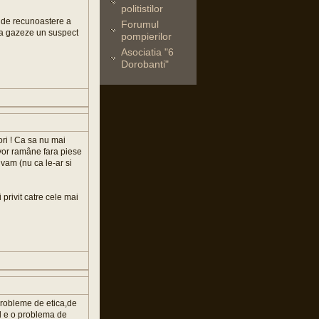
politistilor
c de recunoastere a
Forumul
 sa gazeze un suspect
pompierilor
Asociatia "6
Dorobanti"
ori ! Ca sa nu mai
 vor ramâne fara piese
lvam (nu ca le-ar si
i privit catre cele mai
probleme de etica,de
mul e o problema de