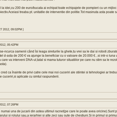
l la idei,cu 200 de euro/bucata ai echipat toate echipajele de pompieri cu un mijlo
iectiv.Aceiasi treaba pt. unitatile de interventie din politie.Tot masinuta asta poate
27 2012, 09:02PM ]
2012, 05:42PM
e-ncurca oamenii când îsi leaga sireturile la ghete,tu vrei sa le dai si roboti zburat
el d-asta de 200 € va ajunge la beneficiar cu o valoare de 20.000 €...si intr-o luna
care va interveni DNA-ul,tatal si mama tuturor situatiilor pe care nu stim sa le rezo
sta).
 cred ca înainte de privi catre cele mai noi cuceriri ale stiintei si tehnologiei ar trebu
e cuceriri,si aplicate cu simtul raspunderii.
2012, 07:26PM
numai una de jucarii din astea ultimul racnet(pe care le poate avea oricine).Sunt 
tarului si rolului sau,a ierarhiei si alte zeci sau sute de chestiuni.Si in primul si pri