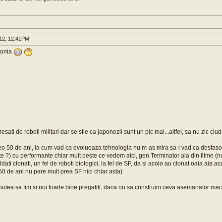
012, 12:41PM
aponia
esati de roboti militari dar se stie ca japonezii sunt un pic mai...altfel, sa nu zic ciud
o 50 de ani, la cum vad ca evolueaza tehnologia nu m-as mira sa-i vad ca desfasoa
te ?) cu performante chiar mult peste ce vedem aici, gen Terminator ala din filme (nu 
oldati clonati, un fel de roboti biologici, la fel de SF, da si acolo au clonat oaia aia 
50 de ani nu pare mult prea SF nici chiar asta)
r putea sa fim si noi foarte bine pregatiti, daca nu sa construim ceva asemanator maca