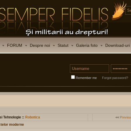
FORUM
Despre noi
Statut
Galeria foto
Download-uri
Remember me
Forgot password?
 si Tehnologie ::
Robotica
<<
Previou
ictelor moderne