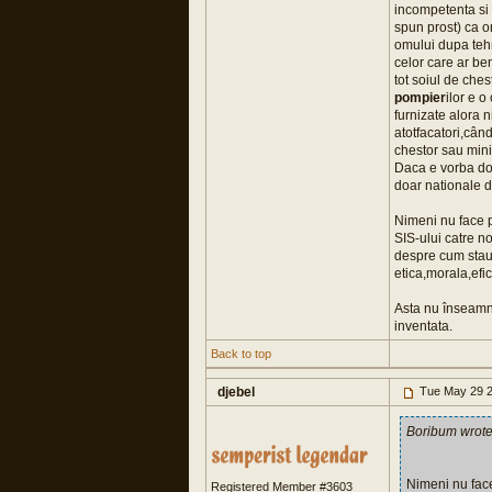
incompetenta si 
spun prost) ca o
omului dupa tehn
celor care ar ben
tot soiul de ches
pompier
ilor e o
furnizate alora 
atotfacatori,când
chestor sau mini
Daca e vorba doa
doar nationale d
Nimeni nu face pu
SIS-ului catre n
despre cum stau
etica,morala,efic
Asta nu înseamna
inventata.
Back to top
djebel
Tue May 29 2
Boribum wrot
Nimeni nu face 
Registered Member #3603