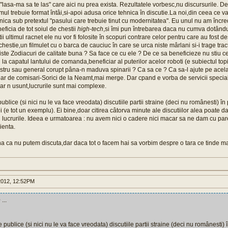
"lasa-ma sa te las" care aici nu prea exista. Rezultatele vorbesc,nu discursurile. De
mul trebuie format întâi,si-apoi adusa orice tehnica în discutie.La noi,din ceea ce 
ica sub pretextul "pasului care trebuie tinut cu modernitatea". Eu unul nu am încre
eficia de tot soiul de chestii
high-tech
,si îmi pun întrebarea daca nu cumva dotând
tii ultimul racnet ele nu vor fi folosite în scopuri contrare celor pentru care au fost d
 chestie,un filmulet cu o barca de cauciuc în care se urca niste mârlani si-i trage tract
niste Zodiacuri de calitate buna ? Sa face ce cu ele ? De ce sa beneficieze nu stiu ce
 la capatul lantului de comanda,beneficiar al puterilor acelor roboti (e subiectul topi
stru sau general corupt pâna-n maduva spinarii ? Ca sa ce ? Ca sa-l ajute pe acela
r de comisari-Sorici de la Neamt,mai merge. Dar cpand e vorba de servicii speciale
ar n usunt,lucrurile sunt mai complexe.
blice (si nici nu le va face vreodata) discutiile partii straine (deci nu românesti) în 
oi (e tot un exemplu). Ei bine,doar citirea câtorva minute ale discutiilor alea poate 
 lucrurile. Ideea e urmatoarea : nu avem nici o cadere nici macar sa ne dam cu pa
ienta.
 ca nu putem discuta,dar daca tot o facem hai sa vorbim despre o tara ce tinde ma
012, 12:52PM
e
...
publice (si nici nu le va face vreodata) discutiile partii straine (deci nu românesti) î