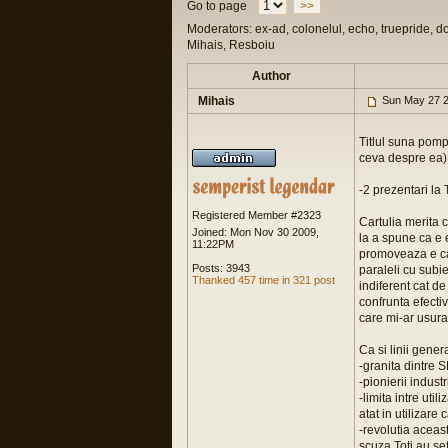
Go to page
>>
Moderators: ex-ad, colonelul, echo, truepride, d
Mihais, Resboiu
Author
Mihais
Sun May 27 2
Titlul suna pomp
ceva despre ea)
-2 prezentari la
Registered Member #2323
Cartulia merita 
Joined: Mon Nov 30 2009,
la a spune ca e 
11:22PM
promoveaza e ca 
Posts: 3943
paraleli cu subie
Thanked 457 time in 321 post
indiferent cat de
confrunta efectiv
care mi-ar usura
Ca si linii gener
-granita dintre S
-pionierii indust
-limita intre uti
atat in utilizare
-revolutia aceast
scuza.Toti au se