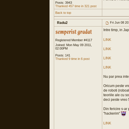
Posts: 3943
Thanked 457 time in 321 post
Back to top
Radu2
Fri Jun 08 2
Intre timp, in J
LINK
Registered Member #4117
Joined: Mon May 09 2011,
02:00PM
LINK
Posts: 141
LINK
Thanked 9 time in 6 post
LINK
Nu par prea inter
Oricum peste vre
de roboti (roboa
teoriile ale cu s
deci peste vreo 
Din fericire s-a
"hackerim"
LINK