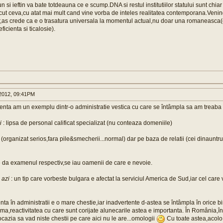
n si ieftin va bate totdeauna ce e scump.DNA si restul institutiilor statului sunt chia
cut ceva,cu atat mai mult cand vine vorba de inteles realitatea contemporana.Venind 
r,as crede ca e o trasatura universala la momentul actual,nu doar una romaneasca(
icienta si ticalosie).
2012, 09:41PM
enta am un exemplu dintr-o administratie vestica cu care se întâmpla sa am treaba z
i
: lipsa de personal calificat specializat (nu conteaza domeniile)
 (organizat serios,fara pile&smecherii...normal) dar pe baza de relatii (cei dinauntr
e da examenul respectiv,se iau oamenii de care e nevoie.
a azi
: un tip care vorbeste bulgara e afectat la serviciul America de Sud,iar cel care
nta în administratii e o mare chestie,iar inadvertente d-astea se întâmpla în orice b
ma,reactivitatea cu care sunt corijate alunecarile astea e importanta. În România,în
cazia sa vad niste chestii pe care aici nu le are...omologii
Cu toate astea,acolo 