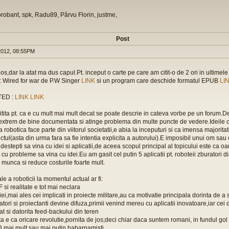
orobant, spk, Radu89, Pârvu Florin, justme,
Post
012, 08:55PM
os,dar la atat ma dus capul.Pt. inceput o carte pe care am citit-o de 2 ori in ultimel
: Wired for war de P.W Singer
LINK
si un program care deschide formatul EPUB
LI
 TED :
LINK
LINK
citita pt. ca e cu mult mai mult decat se poate descrie in cateva vorbe pe un forum.D
extrem de bine documentata si atinge problema din multe puncte de vedere.Ideile c
robotica face parte din viitorul societatii,e abia la inceputuri si ca imensa majorita
ctul(asta din urma fara sa fie intentia explicita a autorului).E imposibil unui om sa
 destepti sa vina cu idei si aplicatii,de aceea scopul principal al topicului este ca 
 cu probleme sa vina cu idei.Eu am gasit cel putin 5 aplicatii pt. roboteii zburatori di
 munca si reduce costurile foarte mult.
ale a roboticii la momentul actual ar fi:
F si realitate e tot mai neclara
riei,mai ales cei implicati in proiecte militare,au ca motivatie principala dorinta de a s
lizatori si proiectanti devine difuza,primii venind mereu cu aplicatii inovatoare,iar cei 
 cat si datorita feed-backului din teren
a e ca oricare revolutie,pornita de jos;deci chiar daca suntem romani, in fundul gol si
fi mai mult sau mai putin habarnamisti .