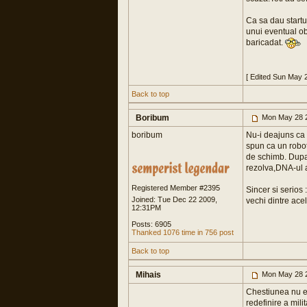
Ca sa dau startu
unui eventual ob
baricadat.
[ Edited Sun May 
Back to top
Boribum
Mon May 28 
boribum
Nu-i deajuns ca s
spun ca un robot
de schimb. Dupa 
rezolva,DNA-ul a
Registered Member #2395
Sincer si serios :
Joined: Tue Dec 22 2009,
vechi dintre acel
12:31PM
Posts: 6905
Thanked 1076 time in 756 post
Back to top
Mihais
Mon May 28 
Chestiunea nu e 
redefinire a mili