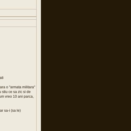
ati
ra o "armata militara"
stiu ce sa zic si de
acum vreo 10 ani parca,
r sa-i (sa le)