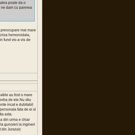
r alea poate da o
a ne dam cu parerea
r o preocupare mai mare
criza hemoroidala,
in fund vis-a-vis de
atiile au fost o mare
orba de ele.Nu stiu
ente incat e dubitabil
 personala fata de ei si
tia asta.
a din urma e chiar
la gunoieri la ingineri
t din Jurassic