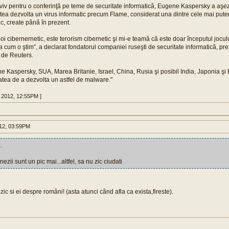
Aviv pentru o conferinţă pe teme de securitate informatică, Eugene Kaspersky a aş
putea dezvolta un virus informatic precum Flame, considerat una dintre cele mai pute
ic, create până în prezent.
oi cibernernetic, este terorism cibernetic şi mi-e teamă că este doar începutul joculu
şa cum o ştim”, a declarat fondatorul companiei ruseşti de securitate informatică, pr
at de Reuters.
ene Kaspersky, SUA, Marea Britanie, Israel, China, Rusia şi posibil India, Japonia şi
tatea de a dezvolta un astfel de malware."
8 2012, 12:55PM ]
012, 03:59PM
.
nezii sunt un pic mai...altfel, sa nu zic ciudati
zic si ei despre români! (asta atunci când afla ca exista,fireste).