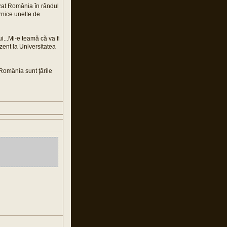
ezat România în rândul
rnice unelte de
i...Mi-e teamă că va fi
ezent la Universitatea
 România sunt ţările