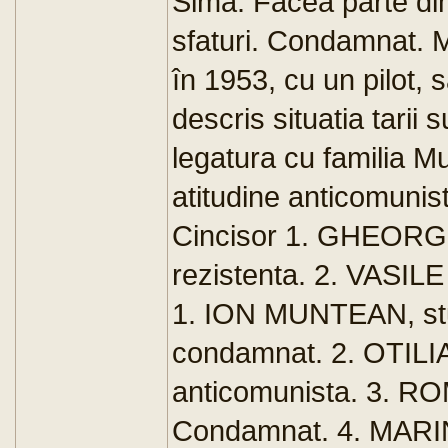
Sima. Facea parte dint
sfaturi. Condamnat. M
în 1953, cu un pilot, 
descris situatia tarii
legatura cu familia
atitudine anticomunis
Cincisor 1. GHEORGH
rezistenta. 2. VASIL
1. ION MUNTEAN, stude
condamnat. 2. OTILI
anticomunista. 3. ROM
Condamnat. 4. MARIN 