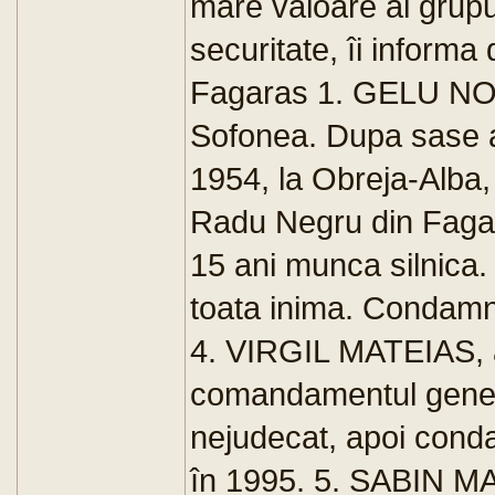
mare valoare al grupul
securitate, îi informa
Fagaras 1. GELU NOVA
Sofonea. Dupa sase an
1954, la Obreja-Alba,
Radu Negru din Fagaras
15 ani munca silnica
toata inima. Condamna
4. VIRGIL MATEIAS, av
comandamentul general
nejudecat, apoi conda
în 1995. 5. SABIN MAR