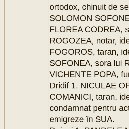
ortodox, chinuit de s
SOLOMON SOFONEA, ta
FLOREA CODREA, stu
ROGOZEA, notar, id
FOGOROS, taran, id
SOFONEA, sora lui 
VICHENTE POPA, fun
Dridif 1. NICULAE OP
COMANICI, taran, id
condamnat pentru act
emigreze în SUA.