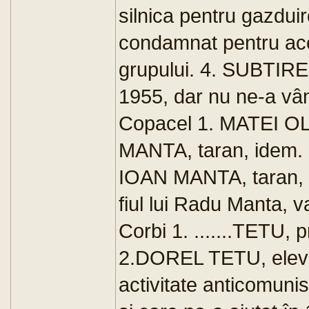
silnica pentru gazduir
condamnat pentru acel
grupului. 4. SUBTIREL
1955, dar nu ne-a vâ
Copacel 1. MATEI OLT
MANTA, taran, idem.
IOAN MANTA, taran,
fiul lui Radu Manta, v
Corbi 1. .......TETU, p
2.DOREL TETU, elev s
activitate anticomunis