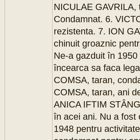
NICULAE GAVRILA, taran
Condamnat. 6. VICTORI
rezistenta. 7. ION GAV
chinuit groaznic pent
Ne-a gazduit în 1950 
încearca sa faca leg
COMSA, taran, condam
COMSA, taran, ani de-
ANICA IFTIM STÂNGU. U
în acei ani. Nu a fos
1948 pentru activitat