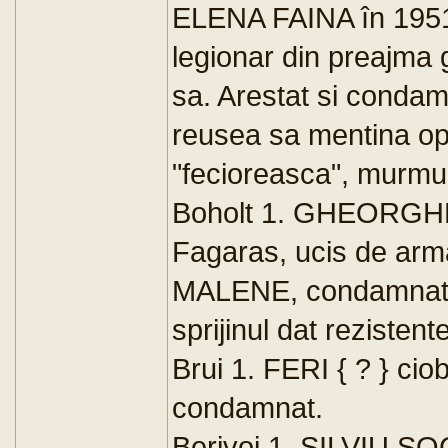
ELENA FAINA în 1951
legionar din preajma 
sa. Arestat si conda
reusea sa mentina opti
"fecioreasca", murm
Boholt 1. GHEORGHE M
Fagaras, ucis de arm
MALENE, condamnat p
sprijinul dat rezistente
Brui 1. FERI { ? } cio
condamnat.
Berivoi 1. SILVIU SOC