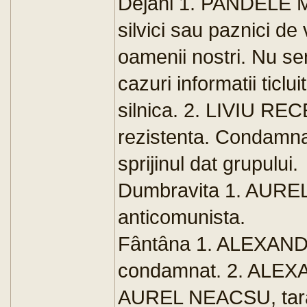
Dejani 1. PANDELE MIL
silvici sau paznici d
oamenii nostri. Nu se
cazuri informatii ticl
silnica. 2. LIVIU RECE
rezistenta. Condamna
sprijinul dat grupului.
Dumbravita 1. AUREL 
anticomunista.
Fântâna 1. ALEXANDRU
condamnat. 2. ALEXA
AUREL NEACSU, tara