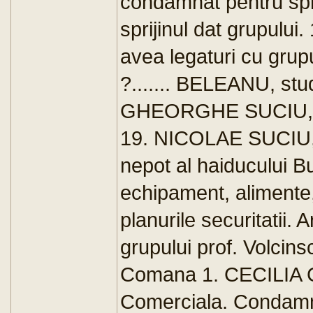
condamnat pentru spr
sprijinul dat grupulu
avea legaturi cu grupu
?....... BELEANU, stud
GHEORGHE SUCIU, pict
19. NICOLAE SUCIU, 
nepot al haiducului B
echipament, alimente,
planurile securitatii.
grupului prof. Volcin
Comana 1. CECILIA CO
Comerciala. Condamn