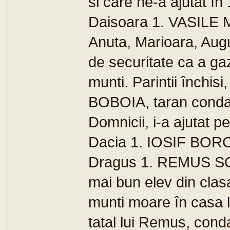
si care ne-a ajutat în
Daisoara 1. VASILE M
Anuta, Marioara, Augus
de securitate ca a gaz
munti. Parintii închis
BOBOIA, taran condamn
Domnicii, i-a ajutat pe
Dacia 1. IOSIF BORCO
Dragus 1. REMUS SOFO
mai bun elev din clas
munti moare în casa 
tatal lui Remus, con