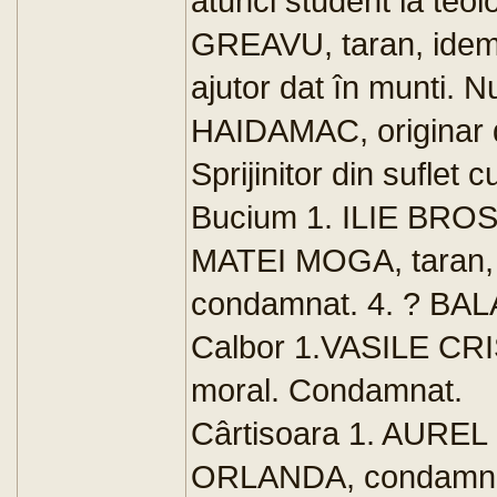
atunci student la teol
GREAVU, taran, idem
ajutor dat în munti
HAIDAMAC, originar din
Sprijinitor din suflet
Bucium 1. ILIE BROSIN
MATEI MOGA, taran, i
condamnat. 4. ? BALAN
Calbor 1.VASILE CRIST
moral. Condamnat.
Cârtisoara 1. AUREL 
ORLANDA, condamnat 