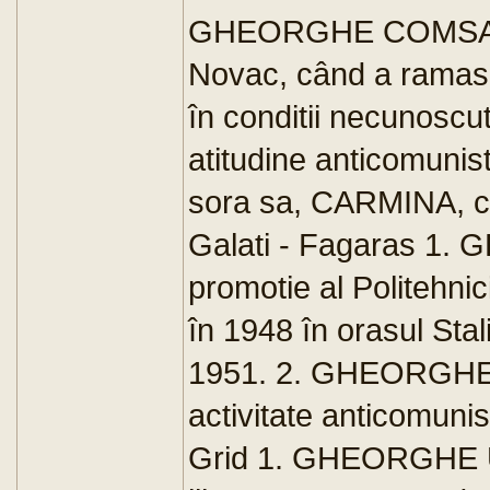
GHEORGHE COMSA, sec
Novac, când a ramas s
în conditii necunos
atitudine anticomun
sora sa, CARMINA, co
Galati - Fagaras 1. 
promotie al Politehni
în 1948 în orasul Stal
1951. 2. GHEORGHE T
activitate anticomuni
Grid 1. GHEORGHE UR