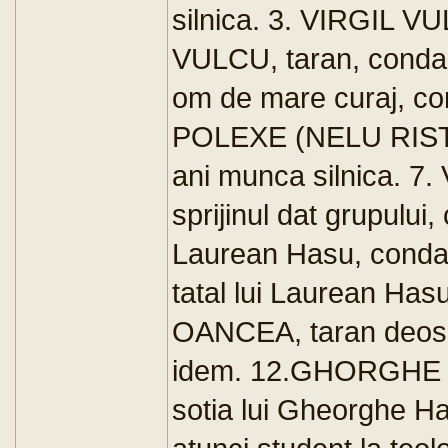
silnica. 3. VIRGIL VU
VULCU, taran, condam
om de mare curaj, con
POLEXE (NELU RISTOAI
ani munca silnica. 7.
sprijinul dat grupulu
Laurean Hasu, condam
tatal lui Laurean Has
OANCEA, taran deoseb
idem. 12.GHORGHE H
sotia lui Gheorghe H