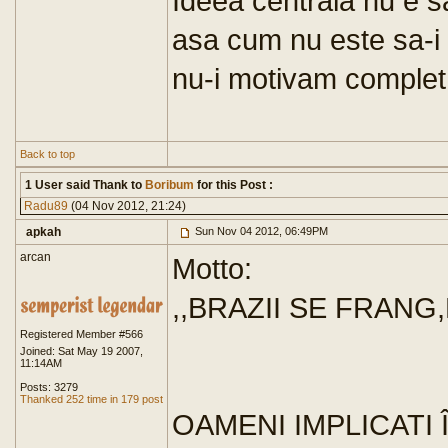
Ideea centrala nu e sa
asa cum nu este sa-i t
nu-i motivam complet p
Back to top
1 User said Thank to
Boribum
for this Post :
Radu89
(04 Nov 2012, 21:24)
apkah
Sun Nov 04 2012, 06:49PM
arcan
Motto:
,,BRAZII SE FRANG,
Registered Member #566
Joined: Sat May 19 2007,
11:14AM
Posts: 3279
Thanked 252 time in 179 post
OAMENI IMPLICATI