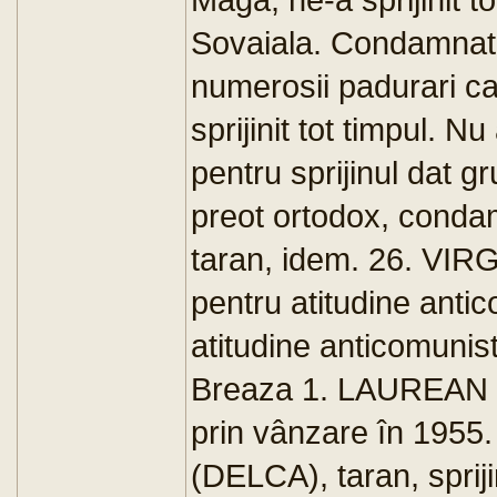
Sovaiala. Condamnat p
numerosii padurari ca
sprijinit tot timpul.
pentru sprijinul dat
preot ortodox, conda
taran, idem. 26. VI
pentru atitudine an
atitudine anticomunis
Breaza 1. LAUREAN HA
prin vânzare în 195
(DELCA), taran, sprij