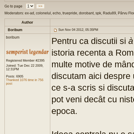
Go to page
>>
Moderators: ex-ad, colonelul, echo, truepride, dorobant, spk, Radu89, Pârvu Flo
Author
Boribum
Sun Nov 04 2012, 05:35PM
boribum
Pentru ca discutii si
à
istoria recenta a Rom
Registered Member #2395
multe motive de mân
Joined: Tue Dec 22 2009,
12:31PM
discutam aici despre 
Posts: 6905
Thanked 1076 time in 756
post
ce s-a scris si discut
pot veni decât cu nist
epoca.