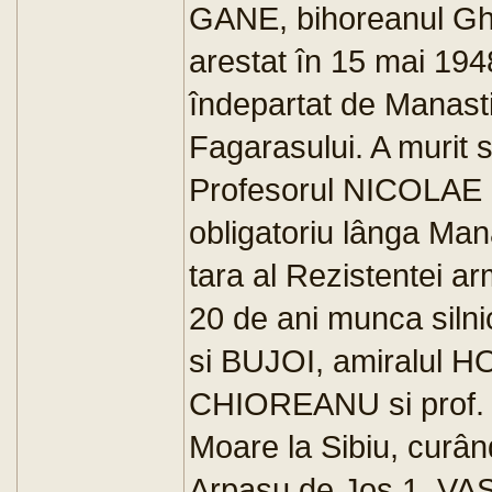
GANE, bihoreanul Ghe
arestat în 15 mai 1948
îndepartat de Manastir
Fagarasului. A murit 
Profesorul NICOLAE P
obligatoriu lânga Man
tara al Rezistentei a
20 de ani munca silni
si BUJOI, amiralu
CHIOREANU si prof. 
Moare la Sibiu, curând
Arpasu de Jos 1. VASI