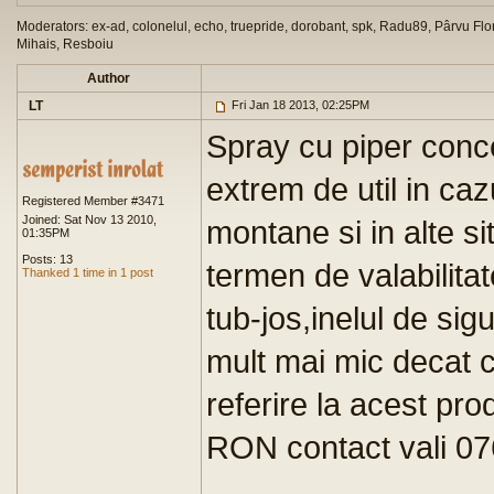
Moderators: ex-ad, colonelul, echo, truepride, dorobant, spk, Radu89, Pârvu Flor
Mihais, Resboiu
Author
LT
Fri Jan 18 2013, 02:25PM
Spray cu piper con
extrem de util in caz
Registered Member #3471
Joined: Sat Nov 13 2010,
montane si in alte sit
01:35PM
Posts: 13
termen de valabilitat
Thanked 1 time in 1 post
tub-jos,inelul de si
mult mai mic decat c
referire la acest pr
RON contact vali 0