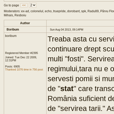
Go to page
<<
Moderators: ex-ad, colonelul, echo, truepride, dorobant, spk, Radu89, Pârvu Flor
Mihais, Resboiu
Author
Boribum
Sun Aug 04 2013, 09:14PM
boribum
Treaba asta cu servitu
continuare drept scu
Registered Member #2395
multi "fosti". Servir
Joined: Tue Dec 22 2009,
12:31PM
regimului,tara nu e o
Posts: 6905
Thanked 1076 time in 756 post
servesti pomii si mu
de "
stat
" care trans
România suficient d
de "servirea tarii." 