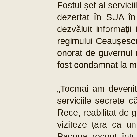
Fostul șef al servici
dezertat în SUA în
dezvăluit informații
regimului Ceaușescu
onorat de guvernul 
fost condamnat la m
„Tocmai am devenit 
serviciile secrete c
Rece, reabilitat de gu
viziteze țara ca u
Pacepa, recent, într