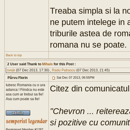
Treaba simpla si la no
ne putem intelege in
triburile astea de rom
romana nu se poate.
Back to top
2 User said Thank to
Mihais
for this Post :
svejk
(07 Dec 2013, 17:30) ,
Radu Patrascu
(07 Dec 2013, 21:45)
Pârvu Florin
Sat Dec 07 2013, 06:55PM
Iubesc Romania cu o ura
Citez din comunicatul
adanca ! Fiindca nu este
asa cum ar trebui sa fie!
Asa cum poate sa fie!
"Chevron ... reiterea
si pozitive cu comunit
Registered Member #1287