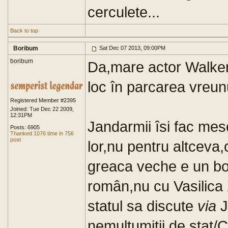
cerculete...
Back to top
Boribum
Sat Dec 07 2013, 09:00PM
boribum
Da,mare actor Walker 
loc în parcarea vreu
Registered Member #2395
Joined: Tue Dec 22 2009,
12:31PM
Jandarmii îsi fac mese
Posts: 6905
Thanked 1076 time in 756
post
lor,nu pentru altceva
greaca veche e un bou
român,nu cu Vasilica
statul sa discute
via
J
nemultumitii de stat/C