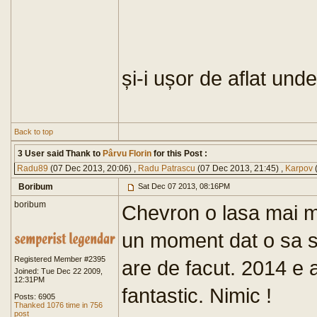
și-i ușor de aflat unde
Back to top
3 User said Thank to
Pârvu Florin
for this Post :
Radu89
(07 Dec 2013, 20:06) ,
Radu Patrascu
(07 Dec 2013, 21:45) ,
Karpov
(
Boribum
Sat Dec 07 2013, 08:16PM
boribum
Chevron o lasa mai mo
un moment dat o sa s
Registered Member #2395
are de facut. 2014 e 
Joined: Tue Dec 22 2009,
12:31PM
fantastic. Nimic !
Posts: 6905
Thanked 1076 time in 756
post