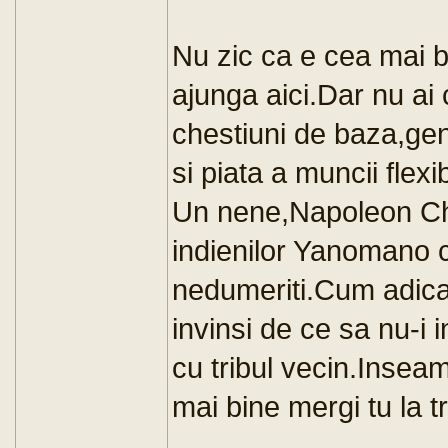
Nu zic ca e cea mai bu
ajunga aici.Dar nu ai 
chestiuni de baza,gen 
si piata a muncii flexib
Un nene,Napoleon Ch
indienilor Yanomano c
nedumeriti.Cum adica,
invinsi de ce sa nu-i i
cu tribul vecin.Insea
mai bine mergi tu la tr