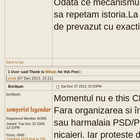
Odata ce mecanismul 
sa repetam istoria.La
de prevazut cu exact
Back to top
1 User said Thank to
Mihais
for this Post :
svejk
(07 Dec 2013, 15:21)
Boribum
Sat Dec 07 2013, 02:53PM
boribum
Momentul nu e this Ch
Fara organizarea si 
Registered Member #2395
sau harmalaia PSD/PN
Joined: Tue Dec 22 2009,
12:31PM
nicaieri. Iar protest
Posts: 6905
Thanked 1076 time in 756