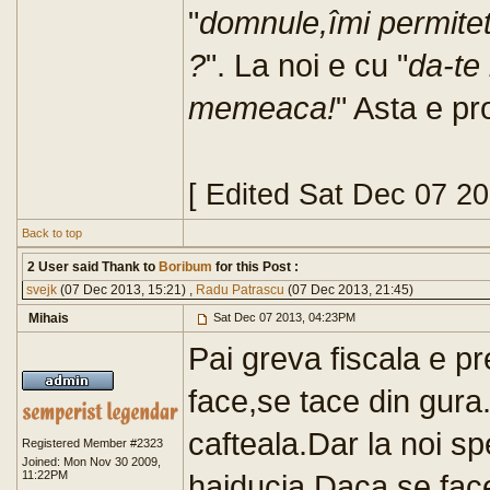
"
domnule,îmi permitet
?
". La noi e cu "
da-te 
memeaca!
" Asta e pro
[ Edited Sat Dec 07 2
Back to top
2 User said Thank to
Boribum
for this Post :
svejk
(07 Dec 2013, 15:21) ,
Radu Patrascu
(07 Dec 2013, 21:45)
Mihais
Sat Dec 07 2013, 04:23PM
Pai greva fiscala e pr
face,se tace din gura.
cafteala.Dar la noi sp
Registered Member #2323
Joined: Mon Nov 30 2009,
11:22PM
haiducia.Daca se face 