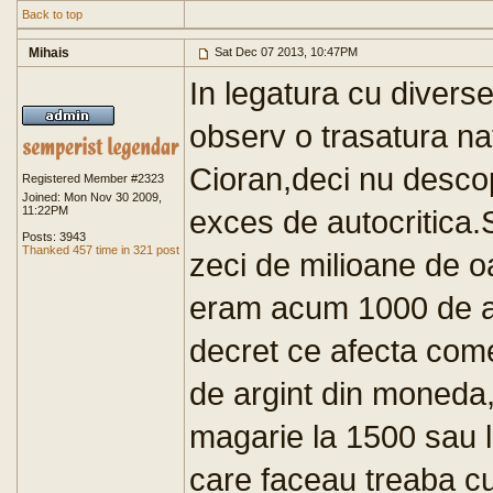
Back to top
Mihais
Sat Dec 07 2013, 10:47PM
In legatura cu diverse
observ o trasatura na
Cioran,deci nu descop
Registered Member #2323
Joined: Mon Nov 30 2009,
11:22PM
exces de autocritica
Posts: 3943
Thanked 457 time in 321 post
zeci de milioane de 
eram acum 1000 de an
decret ce afecta come
de argint din moneda,
magarie la 1500 sau 
care faceau treaba cu 