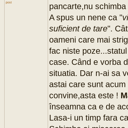
post
pancarte,nu schimba n
A spus un nene ca "
v
suficient de tare
". Câ
oameni care mai strig
fac niste poze...statul
case. Când e vorba de
situatia. Dar n-ai sa 
astai care sunt acum l
convine,asta este !
Ma
înseamna ca e de ac
Lasa-i un timp fara ca