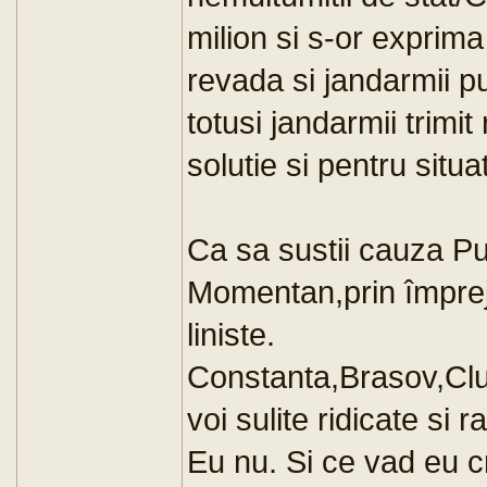
milion si s-or exprim
revada si jandarmii p
totusi jandarmii trimi
solutie si pentru situ
Ca sa sustii cauza Pu
Momentan,prin împrej
liniste.
Constanta,Brasov,Cluj
voi sulite ridicate si
Eu nu. Si ce vad eu cr