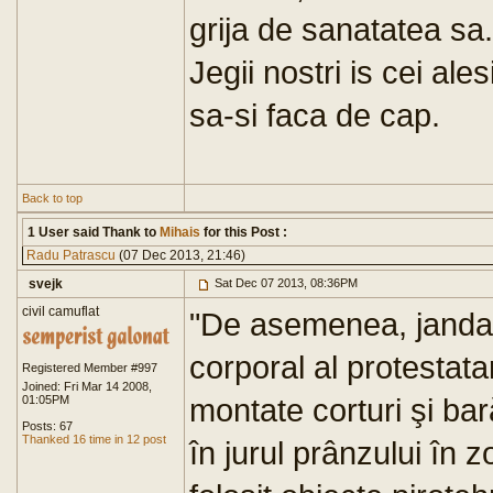
grija de sanatatea sa.
Jegii nostri is cei ale
sa-si faca de cap.
Back to top
1 User said Thank to
Mihais
for this Post :
Radu Patrascu
(07 Dec 2013, 21:46)
svejk
Sat Dec 07 2013, 08:36PM
civil camuflat
"De asemenea, jandarmi
corporal al protestat
Registered Member #997
Joined: Fri Mar 14 2008,
montate corturi şi bar
01:05PM
Posts: 67
Thanked 16 time in 12 post
în jurul prânzului în z