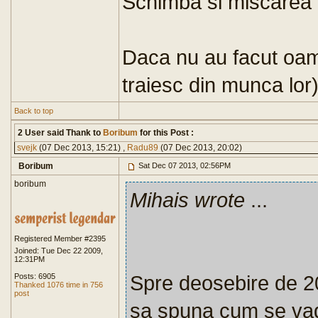
Schimba si miscarea d
Daca nu au facut oamen
traiesc din munca lor)
Back to top
2 User said Thank to
Boribum
for this Post :
svejk
(07 Dec 2013, 15:21) ,
Radu89
(07 Dec 2013, 20:02)
Boribum
Sat Dec 07 2013, 02:56PM
boribum
Mihais wrote
...
Registered Member #2395
Joined: Tue Dec 22 2009,
12:31PM
Spre deosebire de 2
Posts: 6905
Thanked 1076 time in 756
post
sa spuna cum se vad t