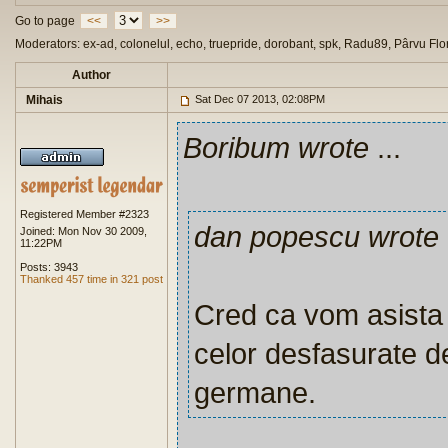
Go to page
<<
>>
Moderators: ex-ad, colonelul, echo, truepride, dorobant, spk, Radu89, Pârvu Flo
Author
Mihais
Sat Dec 07 2013, 02:08PM
Boribum wrote
...
Registered Member #2323
dan popescu wrote
Joined: Mon Nov 30 2009,
11:22PM
Posts: 3943
Thanked 457 time in 321 post
Cred ca vom asista l
celor desfasurate d
germane.