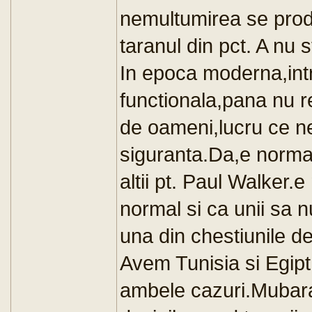
nemultumirea se prod
taranul din pct. A nu 
In epoca moderna,int
functionala,pana nu r
de oameni,lucru ce nec
siguranta.Da,e normal c
altii pt. Paul Walker.e 
normal si ca unii sa n
una din chestiunile d
Avem Tunisia si Egipt
ambele cazuri.Mubarak