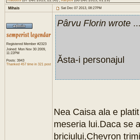
Radu89
(07 Dec 2013, 22:36) ,
Karpov
(08 Dec 2013, 01:29)
Mihais
Sat Dec 07 2013, 08:27PM
Pârvu Florin wrote
..
Registered Member #2323
Joined: Mon Nov 30 2009,
11:22PM
Ăsta-i personajul
Posts: 3943
Thanked 457 time in 321 post
Nea Caisa ala e plati
meseria lui.Daca se 
briciului,Chevron trim