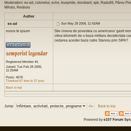
Moderators: ex-ad, colonelul, echo, truepride, dorobant, spk, Radu89, Pârvu Flor
Mihais, Resboiu
Author
ex-ad
Sun May 28 2006, 11:42AM
nosce te ipsum
Stie cineva de povestea cu americanu' gasit mor
citiva kilometri de o baza militara dezafectata c
cedarea acestei baze catre Stanoiu prin SIPA?
Registered Member #1
Joined: Tue Feb 28 2006,
11:26AM
Posts: 4678
Thanked 67 time in 37 post
Back to top
Jump:
Back to top
Powered by
e107 Forum Sy