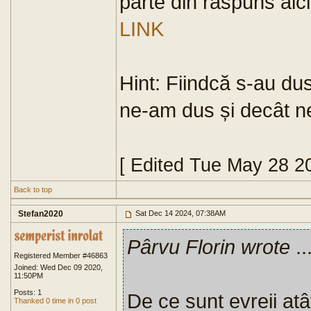
parte din răspuns aici
LINK
Hint: Fiindcă s-au du
ne-am dus și decât ne
[ Edited Tue May 28 2
Back to top
Stefan2020
Sat Dec 14 2024, 07:38AM
Pârvu Florin wrote
..
Registered Member #46863
Joined: Wed Dec 09 2020,
11:50PM
Posts: 1
De ce sunt evreii atâ
Thanked 0 time in 0 post