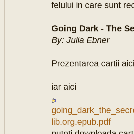
felului in care sunt r
Going Dark - The Se
By: Julia Ebner
Prezentarea cartii aic
iar aici
going_dark_the_secre
lib.org.epub.pdf
puteti downloada cart