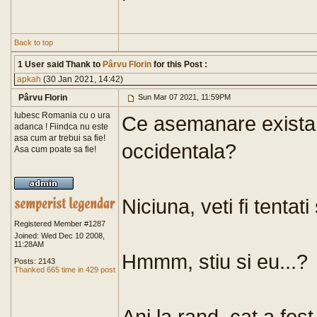
Back to top
1 User said Thank to
Pârvu Florin
for this Post :
apkah
(30 Jan 2021, 14:42)
Pârvu Florin
Sun Mar 07 2021, 11:59PM
Iubesc Romania cu o ura
Ce asemanare exista i
adanca ! Fiindca nu este
asa cum ar trebui sa fie!
occidentala?
Asa cum poate sa fie!
Niciuna, veti fi tentat
Registered Member #1287
Joined: Wed Dec 10 2008,
11:28AM
Hmmm, stiu si eu...?
Posts: 2143
Thanked 665 time in 429 post
Ani la rand, cat a fost