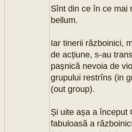
Sînt din ce în ce mai r
bellum.
Iar tinerii războinici
de acțiune, s-au trans
pașnică nevoia de vio
grupului restrîns (in 
(out group).
Și uite așa a începu
fabuloasă a războinicul