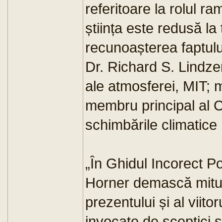
referitoare la rolul ra
știința este redusă la
recunoașterea faptului
Dr. Richard S. Lindzen
ale atmosferei, MIT; 
membru principal al 
schimbările climatice
„Ȋn Ghidul Incorect Po
Horner demască mituri
prezentului și al viit
invocate de sceptici ș