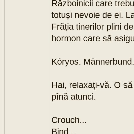
Războinicii care trebu
totuși nevoie de ei. La
Frăția tinerilor plini d
hormon care să asigur
Kóryos. Männerbund. 
Hai, relaxați-vă. O să
pînă atunci.
Crouch...
Bind...