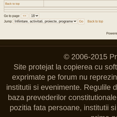
Back to top
Go to page
<<
Jump:
Back to top
Power
© 2006-2015 P
Site protejat la copierea cu so
exprimate pe forum nu reprezint
institutii si evenimente. Regulile 
baza prevederilor constitutionale 
pozitia fata persoane, institutii s