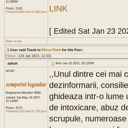
11:28AM
LINK
Posts: 2143
Thanked 665 time in 429 post
[ Edited Sat Jan 23 2
Back to top
1 User said Thank to
Pârvu Florin
for this Post :
Steve J
(24 Jan 2021, 11:53)
apkah
Mon Jan 25 2021, 03:22PM
arcan
,,Unul dintre cei mai c
dezinformarii, consili
Registered Member #566
ghideaza intr-o lume 
Joined: Sat May 19 2007,
11:14AM
de intoxicare, abuz de
Posts: 3279
Thanked 252 time in 179 post
scrupule, numeroase e