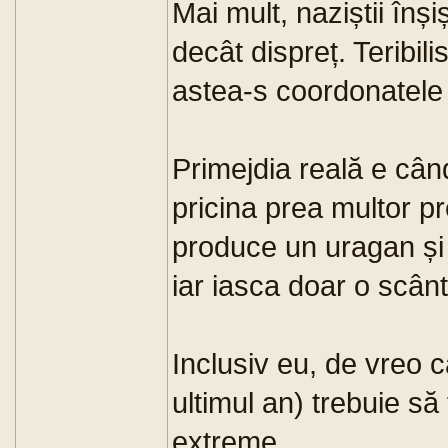
Mai mult, naziștii înși
decât dispreț. Teribil
astea-s coordonatel
Primejdia reală e când
pricina prea multor pr
produce un uragan și in
iar iasca doar o scân
Inclusiv eu, de vreo c
ultimul an) trebuie să
extreme.