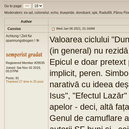
Go to page
<<
Moderators: ex-ad, colonelul, echo, truepride, dorobant, spk, Radu89, Pârvu Flo
Author
Cassius
Wed Jan 06 2021, 01:16AM
Achtung ! Zeit für
Valoarea ciclului "Dune
spannungsbogen ! 🎯
(in general) nu rezidā i
Epicul e doar pretext 
Registered Member #29535
Joined: Sat Nov 02 2019,
implicit, peren. Simbo
05:07PM
Posts: 81
narativā cu ideea deșe
Thanked 27 time in 25 post
Isus", "Efectul Lazār"
apelor - deci, altā faț
Genul de camuflare a 