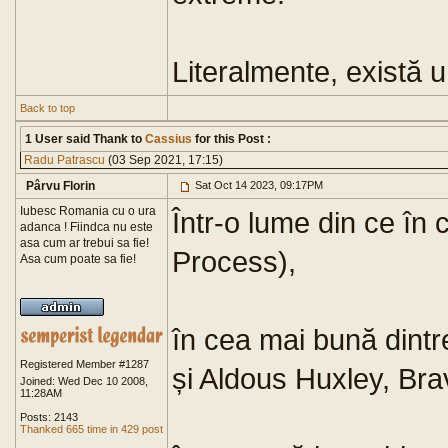
Literalmente, există u
Back to top
1 User said Thank to
Cassius
for this Post :
Radu Patrascu
(03 Sep 2021, 17:15)
Pârvu Florin
Sat Oct 14 2023, 09:17PM
Iubesc Romania cu o ura
Într-o lume din ce în 
adanca ! Fiindca nu este
asa cum ar trebui sa fie!
Process),
Asa cum poate sa fie!
în cea mai bună dintr
Registered Member #1287
și Aldous Huxley, Br
Joined: Wed Dec 10 2008,
11:28AM
Posts: 2143
Thanked 665 time in 429 post