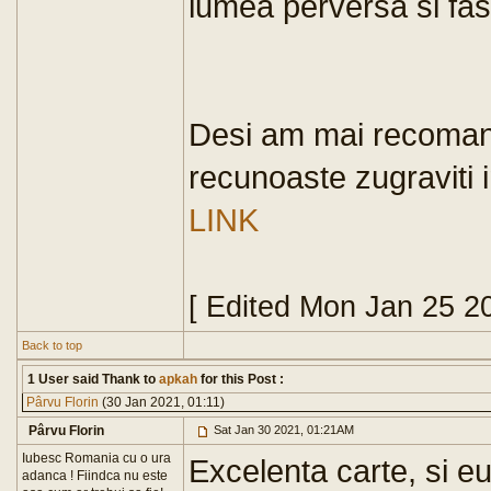
lumea perversa si fas
Desi am mai recomanda
recunoaste zugraviti i
LINK
[ Edited Mon Jan 25 2
Back to top
1 User said Thank to
apkah
for this Post :
Pârvu Florin
(30 Jan 2021, 01:11)
Pârvu Florin
Sat Jan 30 2021, 01:21AM
Iubesc Romania cu o ura
Excelenta carte, si 
adanca ! Fiindca nu este