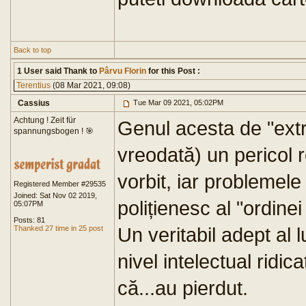
Back to top
1 User said Thank to
Pârvu Florin
for this Post :
Terentius
(08 Mar 2021, 09:08)
Cassius
Tue Mar 09 2021, 05:02PM
Achtung ! Zeit für
Genul acesta de "extre
spannungsbogen ! 🎯
vreodată) un pericol 
vorbit, iar problemele
Registered Member #29535
Joined: Sat Nov 02 2019,
polițienesc al "ordinei
05:07PM
Posts: 81
Un veritabil adept al
Thanked 27 time in 25 post
nivel intelectual ridic
că...au pierdut.