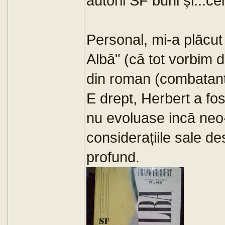
autorii SF buni și...ceil
Personal, mi-a plācut
Albā" (cā tot vorbim 
din roman (combatantu
E drept, Herbert a fos
nu evoluase incā neo-
considerațiile sale de
profund.