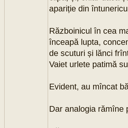
apariție din întunericu
Războinicul în cea ma
înceapă lupta, concen
de scuturi și lănci frî
Vaiet urlete patimă su
Evident, au mîncat bă
Dar analogia rămîne 