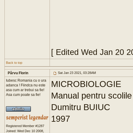
[ Edited Wed Jan 20 2
Back to top
Pârvu Florin
Sat Jan 23 2021, 03:28AM
Iubesc Romania cu o ura
MICROBIOLOGIE
adanca ! Fiindca nu este
asa cum ar trebui sa fie!
Manual pentru scolile
Asa cum poate sa fie!
Dumitru BUIUC
1997
Registered Member #1287
Joined: Wed Dec 10 2008,