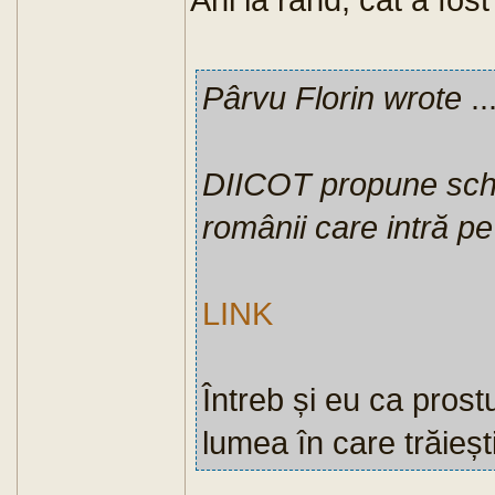
Pârvu Florin wrote
..
DIICOT propune schim
românii care intră pe 
LINK
Întreb și eu ca prost
lumea în care trăiești