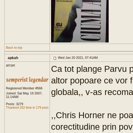
Back to top
apkah
Wed Jan 20 2021, 07:41AM
arcan
Ca tot plange Parvu pe
altor popoare ce vor fi
Registered Member #566
globala,, v-as recoma
Joined: Sat May 19 2007,
11:14AM
Posts: 3279
Thanked 252 time in 179 post
,,Chris Horner ne poa
corectitudine prin pov