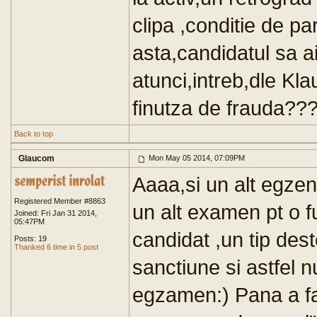
clipa ,conditie de pa
asta,candidatul sa a
atunci,intreb,dle Kl
finutza de frauda??
Back to top
Glaucom
Mon May 05 2014, 07:09PM
Aaaa,si un alt egzen
Registered Member #8863
un alt examen pt o f
Joined: Fri Jan 31 2014,
05:47PM
candidat ,un tip deste
Posts: 19
Thanked 6 time in 5 post
sanctiune si astfel n
egzamen:) Pana a fac