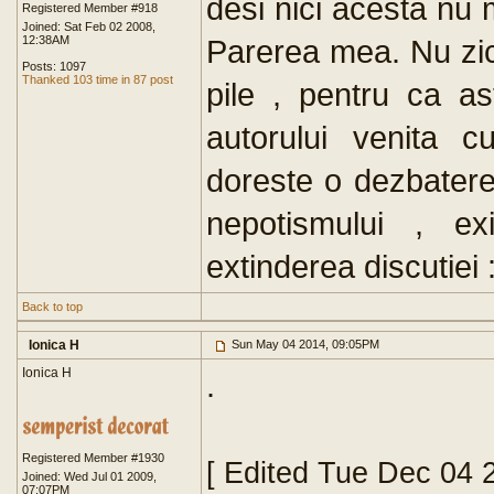
desi nici acesta nu 
Registered Member #918
Joined: Sat Feb 02 2008,
12:38AM
Parerea mea. Nu zic
Posts: 1097
Thanked 103 time in 87 post
pile , pentru ca as
autorului venita 
doreste o dezbater
nepotismului , ex
extinderea discutiei 
Back to top
Ionica H
Sun May 04 2014, 09:05PM
Ionica H
.
Registered Member #1930
[ Edited Tue Dec 04 
Joined: Wed Jul 01 2009,
07:07PM