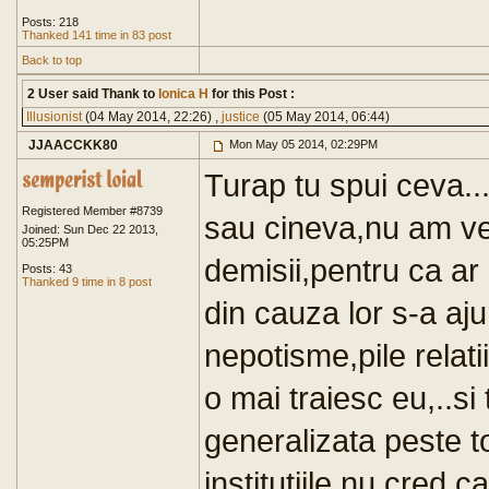
Posts: 218
Thanked 141 time in 83 post
Back to top
2 User said Thank to
Ionica H
for this Post :
Illusionist
(04 May 2014, 22:26) ,
justice
(05 May 2014, 06:44)
JJAACCKK80
Mon May 05 2014, 02:29PM
Turap tu spui ceva.
Registered Member #8739
sau cineva,nu am ve
Joined: Sun Dec 22 2013,
05:25PM
demisii,pentru ca ar 
Posts: 43
Thanked 9 time in 8 post
din cauza lor s-a aju
nepotisme,pile relat
o mai traiesc eu,..si
generalizata peste t
institutiile,nu cred