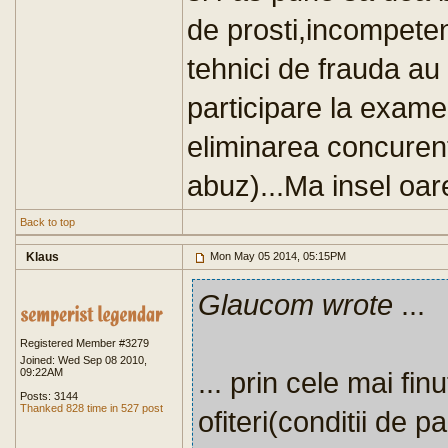
de prosti,incompetent
tehnici de frauda au 
participare la examen
eliminarea concurent
abuz)...Ma insel oar
Back to top
Klaus
Mon May 05 2014, 05:15PM
Glaucom wrote
...
Registered Member #3279
Joined: Wed Sep 08 2010,
09:22AM
... prin cele mai fi
Posts: 3144
Thanked 828 time in 527 post
ofiteri(conditii de 