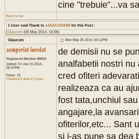
cine "trebuie"...va sa
Back to top
1 User said Thank to
JJAACCKK80
for this Post :
Glaucom
(05 May 2014, 16:06)
Glaucom
Mon May 05 2014, 04:12PM
de demisii nu se pun
Registered Member #8863
analfabetii nostri nu
Joined: Fri Jan 31 2014,
05:47PM
cred ofiteri adevarat
Posts: 19
Thanked 6 time in 5 post
realizeaza ca au ajun
fost tata,unchiul sau 
angajare,la avansari,
ofiterilor,etc... Sant
si i-as pune sa dea ba