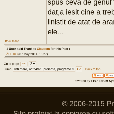
spus ceva de genul"
dat,a iesit cine a tr
linistit de atat de ar
ele...
Back to top
1 User said Thank to
Glaucom
for this Post :
ŽELJKO
(07 May 2014, 16:27)
Go to page
<<
Jump:
Back to top
Powered by
e107 Forum Sy
© 2006-2015 P
Site protejat la copierea cu so