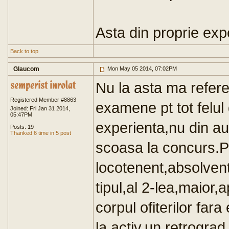
Asta din proprie exp
Back to top
Glaucom
Mon May 05 2014, 07:02PM
Nu la asta ma referea
Registered Member #8863
examene pt tot felul 
Joined: Fri Jan 31 2014,
05:47PM
experienta,nu din au
Posts: 19
Thanked 6 time in 5 post
scoasa la concurs.Po
locotenent,absolve
tipul,al 2-lea,maior,a
corpul ofiterilor far
la activ,un retrograd