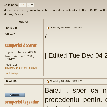
Go to page
<<
Moderators: ex-ad, colonelul, echo, truepride, dorobant, spk, Radu89, Pârvu Flor
Mihais, Resboiu
Author
Ionica H
Sun May 04 2014, 02:06PM
Ionica H
/
Registered Member #1930
[ Edited Tue Dec 04 
Joined: Wed Jul 01 2009,
07:07PM
Posts: 218
Thanked 141 time in 83 post
Back to top
Radu89
Sun May 04 2014, 08:38PM
Baieti , sper ca n
precedentul pentru c