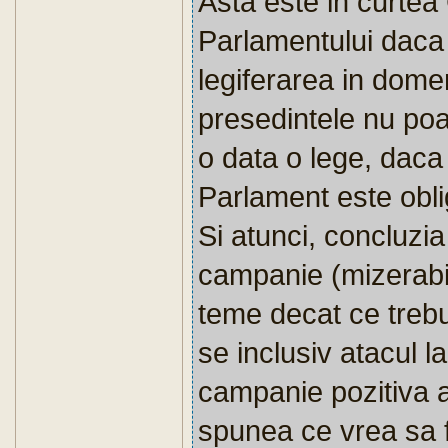
Asta este in curtea
Parlamentului daca
legiferarea in domen
presedintele nu poa
o data o lege, daca 
Parlament este obli
Si atunci, concluzi
campanie (mizerabil
teme decat ce trebu
se inclusiv atacul l
campanie pozitiva ar
spunea ce vrea sa fac