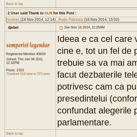
Back to top
2 User said Thank to
ALM
for this Post :
bushes
(16 Nov 2014, 12:14) ,
Radu Patrascu
(16 Nov 2014, 15:02)
djebel
Sun Nov 16 2014, 11:25AM
Ideea e ca cel care v
cine e, tot un fel de
Registered Member #3603
Joined: Thu Jan 06 2011,
trebuie sa va mai a
12:32PM
Posts: 2103
facut dezbaterile tel
Thanked 516 time in 373 post
potrivesc cam ca pum
presedintelui (confor
confundat alegerile 
parlamentare.
Back to top