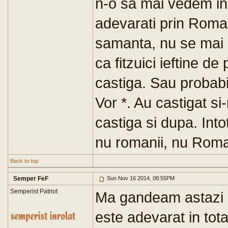
n-o sa mai vedem in 
adevarati prin Roman
samanta, nu se mai p
ca fitzuici ieftine d
castiga. Sau probabil
Vor *. Au castigat s
castiga si dupa. Into
nu romanii, nu Roma
Back to top
Semper FeF
Sun Nov 16 2014, 08:55PM
Semperist Patriot
Ma gandeam astazi c
este adevarat in tot