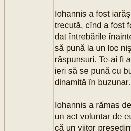
Iohannis a fost iară
trecută, cînd a fost 
dat întrebările înain
să pună la un loc ni
răspunsuri. Te-ai fi 
ieri să se pună cu bu
dinamită în buzunar
Iohannis a rămas dec
un act voluntar de eu
că un viitor preşedin