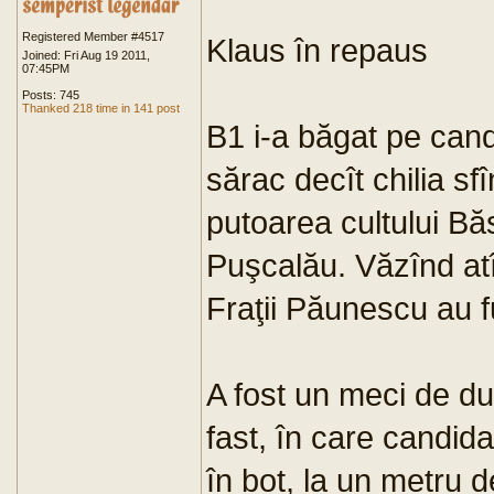
Registered Member #4517
Klaus în repaus
Joined: Fri Aug 19 2011,
07:45PM
Posts: 745
Thanked 218 time in 141 post
B1 i-a băgat pe candi
sărac decît chilia sf
putoarea cultului Bă
Puşcalău. Văzînd atî
Fraţii Păunescu au fu
A fost un meci de du
fast, în care candidaţ
în bot, la un metru d