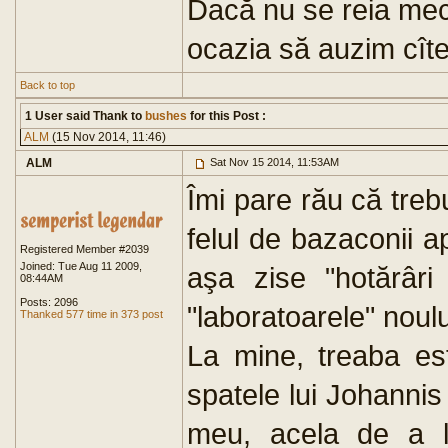
Dacă nu se reia meci
ocazia să auzim cît
Back to top
1 User said Thank to
bushes
for this Post :
ALM
(15 Nov 2014, 11:46)
ALM
Sat Nov 15 2014, 11:53AM
Îmi pare rău că trebu
felul de bazaconii ap
Registered Member #2039
Joined: Tue Aug 11 2009,
aşa zise "hotărâri
08:44AM
Posts: 2096
"laboratoarele" noul
Thanked 577 time in 373 post
La mine, treaba est
spatele lui Johannis 
meu, acela de a l