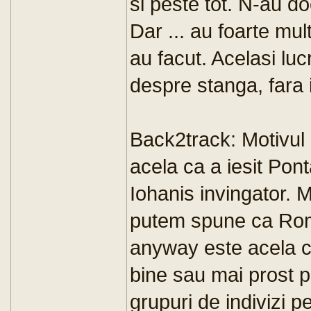
si peste tot. N-au d
Dar ... au foarte mu
au facut. Acelasi lu
despre stanga, fara 
Back2track: Motivul 
acela ca a iesit Pont
Iohanis invingator. M
putem spune ca Rom
anyway este acela ca
bine sau mai prost pre
grupuri de indivizi pe