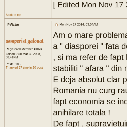
[ Edited Mon Nov 17 
Back to top
PVictor
Mon Nov 17 2014, 03:54AM
Am o mare problema
a " diasporei " fata 
Registered Member #1024
Joined: Sun Mar 30 2008,
, si ma refer de fapt 
08:41PM
Posts: 105
stabiliti " afara " d
Thanked 27 time in 20 post
E deja absolut clar 
Romania nu curg raur
fapt economia se ind
anihilare totala !
De fapt , supraviet