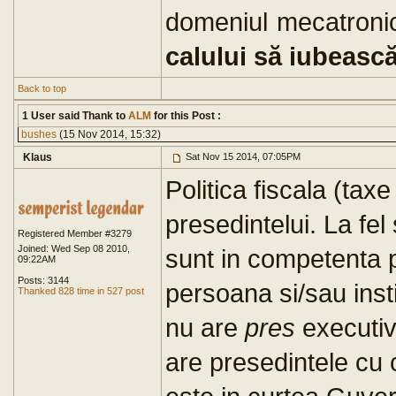
domeniul mecatronic
calului să iubească
Back to top
1 User said Thank to
ALM
for this Post :
bushes
(15 Nov 2014, 15:32)
Klaus
Sat Nov 15 2014, 07:05PM
Politica fiscala (tax
presedintelui. La fel 
Registered Member #3279
Joined: Wed Sep 08 2010,
sunt in competenta pr
09:22AM
Posts: 3144
persoana si/sau inst
Thanked 828 time in 527 post
nu are
pres
executiv
are presedintele cu