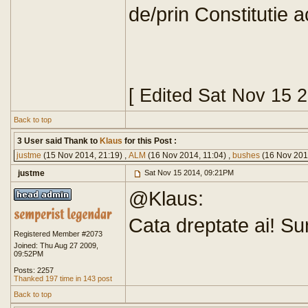
de/prin Constitutie ac
[ Edited Sat Nov 15 
Back to top
3 User said Thank to
Klaus
for this Post :
justme
(15 Nov 2014, 21:19) ,
ALM
(16 Nov 2014, 11:04) ,
bushes
(16 Nov 201
justme
Sat Nov 15 2014, 09:21PM
@Klaus:
Cata dreptate ai! Su
Registered Member #2073
Joined: Thu Aug 27 2009,
09:52PM
Posts: 2257
Thanked 197 time in 143 post
Back to top