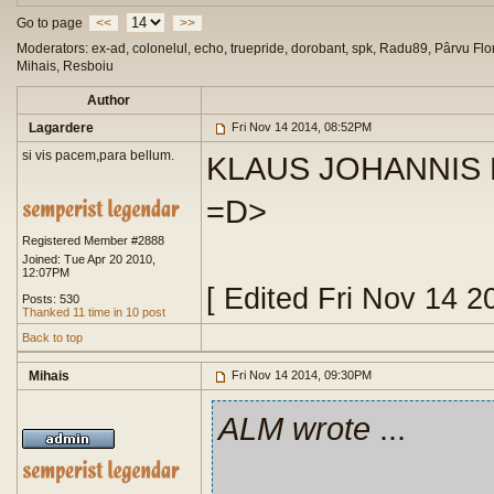
Go to page
<<
>>
Moderators: ex-ad, colonelul, echo, truepride, dorobant, spk, Radu89, Pârvu Flor
Mihais, Resboiu
Author
Lagardere
Fri Nov 14 2014, 08:52PM
si vis pacem,para bellum.
KLAUS JOHANNIS
=D>
Registered Member #2888
Joined: Tue Apr 20 2010,
12:07PM
[ Edited Fri Nov 14 
Posts: 530
Thanked 11 time in 10 post
Back to top
Mihais
Fri Nov 14 2014, 09:30PM
ALM wrote
...