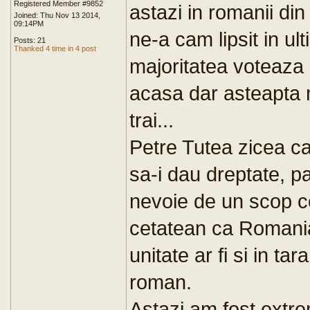
Registered Member #9852
astazi in romanii di
Joined: Thu Nov 13 2014,
09:14PM
ne-a cam lipsit in ul
Posts: 21
Thanked 4 time in 4 post
majoritatea voteaza
acasa dar asteapta m
trai...
Petre Tutea zicea ca
sa-i dau dreptate, 
nevoie de un scop c
cetatean ca Romania
unitate ar fi si in ta
roman.
Astazi am fost extr