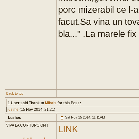
porc mizerabil ce l-a
facut.Sa vina un tov
bla..." .La marele fix
Back to top
1 User said Thank to
Mihais
for this Post :
justme
(15 Nov 2014, 21:21)
bushes
Sat Nov 15 2014, 11:11AM
VIVA LA CORRUPCION !
LINK