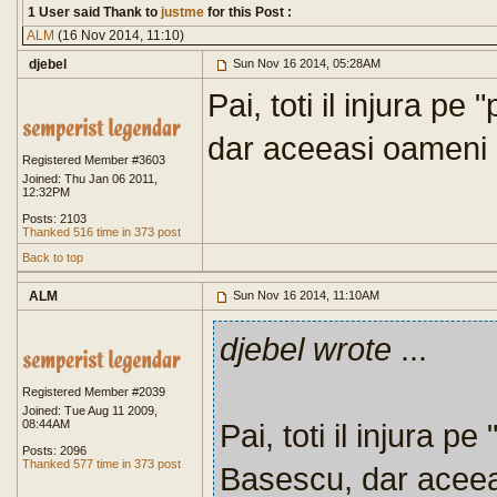
1 User said Thank to
justme
for this Post :
ALM
(16 Nov 2014, 11:10)
djebel
Sun Nov 16 2014, 05:28AM
Pai, toti il injura p
dar aceeasi oameni ii
Registered Member #3603
Joined: Thu Jan 06 2011,
12:32PM
Posts: 2103
Thanked 516 time in 373 post
Back to top
ALM
Sun Nov 16 2014, 11:10AM
djebel wrote
...
Registered Member #2039
Joined: Tue Aug 11 2009,
08:44AM
Pai, toti il injura p
Posts: 2096
Thanked 577 time in 373 post
Basescu, dar aceeasi