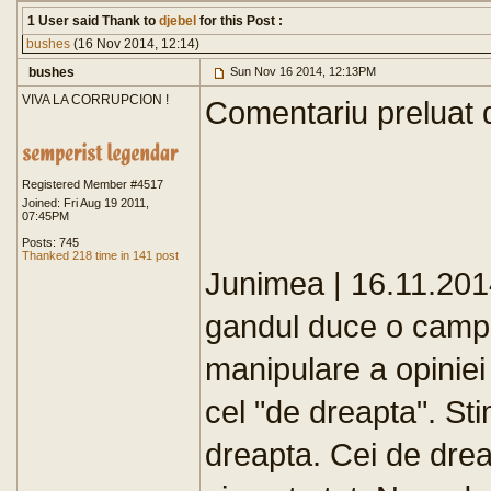
1 User said Thank to
djebel
for this Post :
bushes
(16 Nov 2014, 12:14)
bushes
Sun Nov 16 2014, 12:13PM
VIVA LA CORRUPCION !
Comentariu preluat 
Registered Member #4517
Joined: Fri Aug 19 2011,
07:45PM
Posts: 745
Thanked 218 time in 141 post
Junimea | 16.11.201
gandul duce o campan
manipulare a opiniei 
cel "de dreapta". Sti
dreapta. Cei de drea