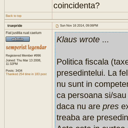
coincidenta?
Back to top
truepride
Sun Nov 16 2014, 09:06PM
Fiat justitia ruat caelum
Klaus wrote
...
Registered Member #996
Politica fiscala (ta
Joined: Thu Mar 13 2008,
11:32PM
presedintelui. La fel
Posts: 3434
Thanked 254 time in 183 post
nu sunt in competent
ca persoana si/sau i
daca nu are
pres
e
treaba are presedi