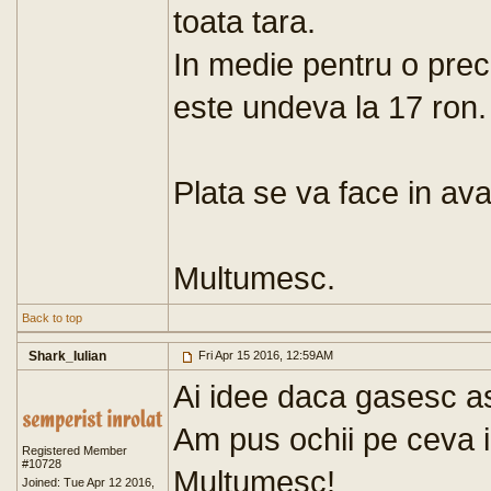
toata tara.
In medie pentru o pre
este undeva la 17 ron.
Plata se va face in ava
Multumesc.
Back to top
Shark_Iulian
Fri Apr 15 2016, 12:59AM
Ai idee daca gasesc a
Am pus ochii pe ceva i
Registered Member
#10728
Multumesc!
Joined: Tue Apr 12 2016,