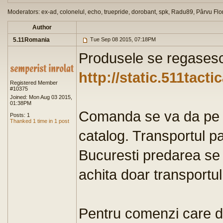
Moderators: ex-ad, colonelul, echo, truepride, dorobant, spk, Radu89, Pârvu Flo
Author
5.11Romania
Tue Sep 08 2015, 07:18PM
Produsele se regasesc 
http://static.511tact
Registered Member
#10375
Joined: Mon Aug 03 2015,
01:38PM
Comanda se va da p
Posts: 1
Thanked 1 time in 1 post
catalog. Transportul pa
Bucuresti predarea se 
achita doar transportul
Pentru comenzi care de