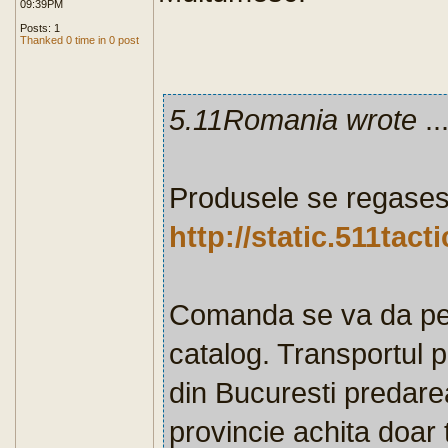
09:39PM
Posts: 1
Thanked 0 time in 0 post
5.11Romania wrote
..
Produsele se regasesc
http://static.511tac
Comanda se va da p
catalog. Transportul p
din Bucuresti predare
provincie achita doar 