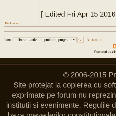
[ Edited Fri Apr 15 201
Back to top
Jump:
Back to top
Powered by
e1
© 2006-2015 P
Site protejat la copierea cu so
exprimate pe forum nu reprezint
institutii si evenimente. Regulile 
baza prevederilor constitutionale 