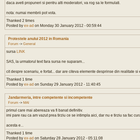
daca aveti propuneri si pentru alti moderatori, va rog sa le formulati.
nota: numai membrii pot vota.
Thanked 2 times
Posted by
ex-ad
on Monday 30 January 2012 - 00:59:44
Protestele anului 2012 in Romania
Forum
->
General
sursa
LINK
SAS, la urmatorul text fara sursa ne suparam...
cit despre scenariu, e fortat... dar are citeva elemente desprinse din realitate si 
Thanked 1 time
Posted by
ex-ad
on Sunday 29 January 2012 - 11:40:45
Jandarmeria, intre competente si incompetente
Forum
->
MAI
primul care mai abereaza va fi banat definitiv.
imi pare rau ca am vazut prea tirziu ce se intimpla aici, dar nu e tirziu sa fac curat
acesta e...
Thanked 1 time
Posted by
ex-ad
on Saturday 28 January 2012 - 05:11:08