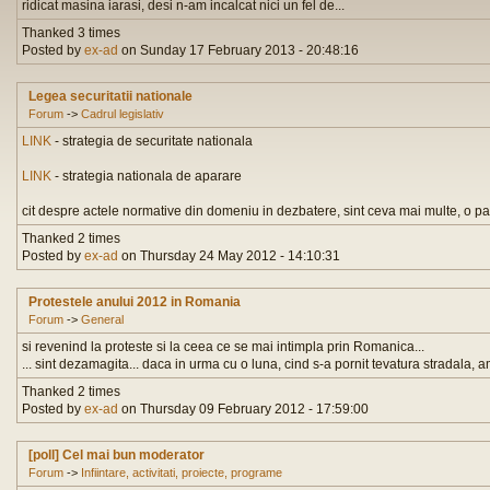
ridicat masina iarasi, desi n-am incalcat nici un fel de...
Thanked 3 times
Posted by
ex-ad
on Sunday 17 February 2013 - 20:48:16
Legea securitatii nationale
Forum
->
Cadrul legislativ
LINK
- strategia de securitate nationala
LINK
- strategia nationala de aparare
cit despre actele normative din domeniu in dezbatere, sint ceva mai multe, o part
Thanked 2 times
Posted by
ex-ad
on Thursday 24 May 2012 - 14:10:31
Protestele anului 2012 in Romania
Forum
->
General
si revenind la proteste si la ceea ce se mai intimpla prin Romanica...
... sint dezamagita... daca in urma cu o luna, cind s-a pornit tevatura stradala, a
Thanked 2 times
Posted by
ex-ad
on Thursday 09 February 2012 - 17:59:00
[poll] Cel mai bun moderator
Forum
->
Infiintare, activitati, proiecte, programe