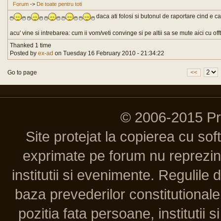
Forum
->
De toate pentru toti
daca ati folosi si butonul de raportare cind e ca
acu' vine si intrebarea: cum ii vom/veti convinge si pe altii sa se mute aici cu offt
Thanked 1 time
Posted by
ex-ad
on Tuesday 16 February 2010 - 21:34:22
Go to page
<<
© 2006-2015 P
Site protejat la copierea cu so
exprimate pe forum nu reprezint
institutii si evenimente. Regulile 
baza prevederilor constitutionale 
pozitia fata persoane, institutii s