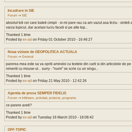
Incadrare in SIE
Forum
->
SIE
absolut toti cei care bateti cimpii - si-mi pare rau ca am vazut asa tirziu - sinteti
varza topicul, dar acelasi lucru faceti si pe alte top...
Thanked 1 time
Posted by
ex-ad
on Friday 01 October 2010 - 16:46:27
Noua viziune de GEOPOLITICA ACTUALA
Forum
->
General
parerea mea este sa va opriti amindoi cu textele din carti si din articolele de pe 
nimeriti cu mouse-ul... surry - "numi" se scrie cu un singu...
Thanked 1 time
Posted by
ex-ad
on Friday 21 May 2010 - 12:42:26
Agentia de presa SEMPER FIDELIS
Forum
->
Infiintare, activitati, proiecte, programe
ce parere aveti?
Thanked 1 time
Posted by
ex-ad
on Tuesday 16 March 2010 - 18:08:42
OFF-TOPIC