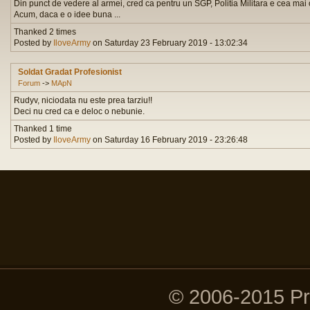
Din punct de vedere al armei, cred ca pentru un SGP, Politia Militara e cea mai 
Acum, daca e o idee buna ...
Thanked 2 times
Posted by
IloveArmy
on Saturday 23 February 2019 - 13:02:34
Soldat Gradat Profesionist
Forum
->
MApN
Rudyv, niciodata nu este prea tarziu!!
Deci nu cred ca e deloc o nebunie.
Thanked 1 time
Posted by
IloveArmy
on Saturday 16 February 2019 - 23:26:48
© 2006-2015 P