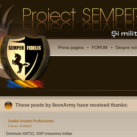
Prima pagina
FORUM
Despre noi
These posts by IloveArmy have received thanks:
Soldat Gradat Profesionist
Forum
->
MApN
Domnule X6IT32, SGP inseamna militar.