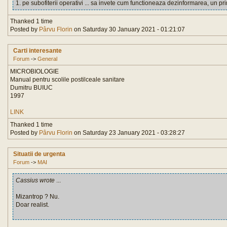
1. pe subofiterii operativi ... sa invete cum functioneaza dezinformarea, un pri
Thanked 1 time
Posted by
Pârvu Florin
on Saturday 30 January 2021 - 01:21:07
Carti interesante
Forum
->
General
MICROBIOLOGIE
Manual pentru scolile postilceale sanitare
Dumitru BUIUC
1997
LINK
Thanked 1 time
Posted by
Pârvu Florin
on Saturday 23 January 2021 - 03:28:27
Situatii de urgenta
Forum
->
MAI
Cassius wrote
...
Mizantrop ? Nu.
Doar realist.