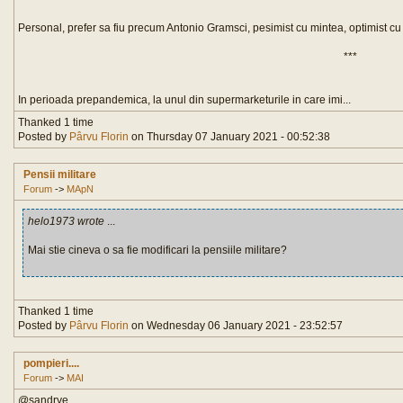
Personal, prefer sa fiu precum Antonio Gramsci, pesimist cu mintea, optimist cu
***
In perioada prepandemica, la unul din supermarketurile in care imi...
Thanked 1 time
Posted by
Pârvu Florin
on Thursday 07 January 2021 - 00:52:38
Pensii militare
Forum
->
MApN
helo1973 wrote
...
Mai stie cineva o sa fie modificari la pensiile militare?
Thanked 1 time
Posted by
Pârvu Florin
on Wednesday 06 January 2021 - 23:52:57
pompieri....
Forum
->
MAI
@sandrye