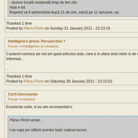
- durere locală moderată timp de trei zile.
Asta e tot.
Rapelul va fi administrat după 21 de zile, adică pe 11 ianuarie, iar...
Thanked 1 time
Posted by
Pârvu Florin
on Sunday 31 January 2021 - 22:23:16
Intelligence privat. Perspective ?
Forum
->
Intelligence-ul romanesc
Cautand oaresce pe net am gasit articolul asta, care e in afara ariei mele si de
interesat...
...
Thanked 1 time
Posted by
Pârvu Florin
on Saturday 30 January 2021 - 23:15:02
Carti interesante
Forum
->
General
Excelenta carte, si eu am recomandat-o
Pârvu Florin wrote
...
I-as ruga pe cititorii acestui topic cateva lucruri,