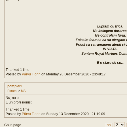
Luptam cu frica.
Ne invingem durerea
Ne controlam furia.
Folosim foamea ca sa alergam 
Frigul ca sa ramanem atenti si 
IN VIATA.
Suntem Royal Marines Co
E o stare de sp...
Thanked 1 time
Posted by
Pârvu Florin
on Monday 28 December 2020 - 23:48:17
pompieri....
Forum
->
MAI
Nu, nu e.
E un profesionist.
Thanked 1 time
Posted by
Pârvu Florin
on Sunday 13 December 2020 - 21:19:09
Go to page
<<