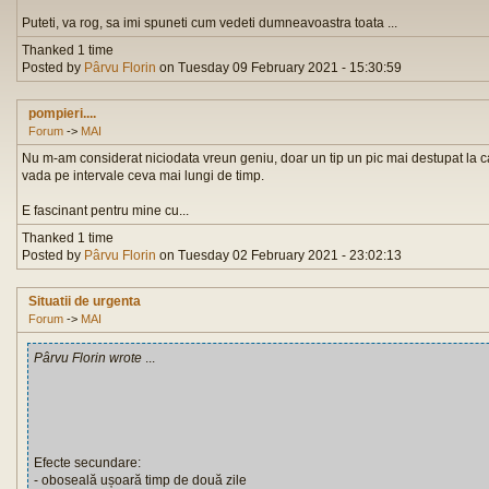
Puteti, va rog, sa imi spuneti cum vedeti dumneavoastra toata ...
Thanked 1 time
Posted by
Pârvu Florin
on Tuesday 09 February 2021 - 15:30:59
pompieri....
Forum
->
MAI
Nu m-am considerat niciodata vreun geniu, doar un tip un pic mai destupat la c
vada pe intervale ceva mai lungi de timp.
E fascinant pentru mine cu...
Thanked 1 time
Posted by
Pârvu Florin
on Tuesday 02 February 2021 - 23:02:13
Situatii de urgenta
Forum
->
MAI
Pârvu Florin wrote
...
Efecte secundare:
- oboseală ușoară timp de două zile