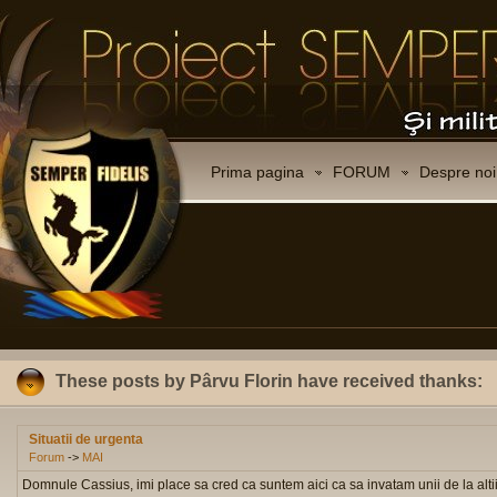
Prima pagina
FORUM
Despre noi
These posts by Pârvu Florin have received thanks:
Situatii de urgenta
Forum
->
MAI
Domnule Cassius, imi place sa cred ca suntem aici ca sa invatam unii de la altii, 