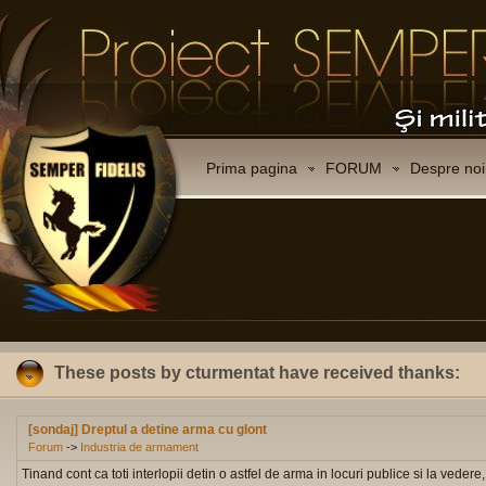
Prima pagina
FORUM
Despre noi
These posts by cturmentat have received thanks:
[sondaj] Dreptul a detine arma cu glont
Forum
->
Industria de armament
Tinand cont ca toti interlopii detin o astfel de arma in locuri publice si la vedere, 