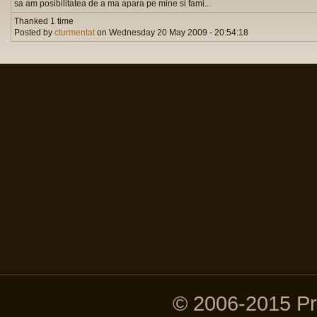
sa am posibilitatea de a ma apara pe mine si fami...
Thanked 1 time
Posted by
cturmentat
on Wednesday 20 May 2009 - 20:54:18
© 2006-2015 P