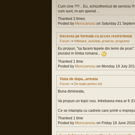
Cum cine ?!?... Eu, schizofrenicul de serviciu !!!
cum sunt, m-am speriat ...
Thanked 3 times
Posted by
Morocanosu
on Saturday 21 Septemb
trecerea pe formula cu acces restrictionat
Forum
->
Infiintare, activitati, proiecte, programe
Eu propun, "sa facem tepele din lemn de prun"..
pluralul in limba romana...
Thanked 1 time
Posted by
Morocanosu
on Monday 19 July 2010
Viata de dupa...armata
Forum
->
De toate pentru toti
Buna dimineata,
Va propun un topic nou. Intrebarea mea ar fi:
Ex
Ce se intampla cu cadrele care printr-o imprejur
Thanked 1 time
Posted by
Morocanosu
on Friday 18 June 2010