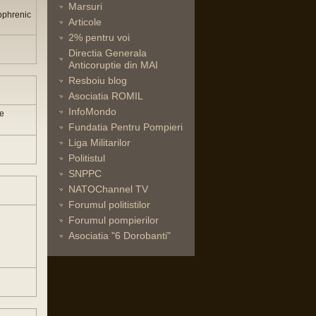
Marsuri
zophrenic
Articole
2% pentru voi
Directia Generala
Anticoruptie din MAI
Resboiu blog
Asociatia ROMIL
InfoMondo
ie
Fundatia Pentru Pompieri
Liga Militarilor
Politistul
SNPPC
NATOChannel TV
Forumul politistilor
Forumul pompierilor
Asociatia "6 Dorobanti"