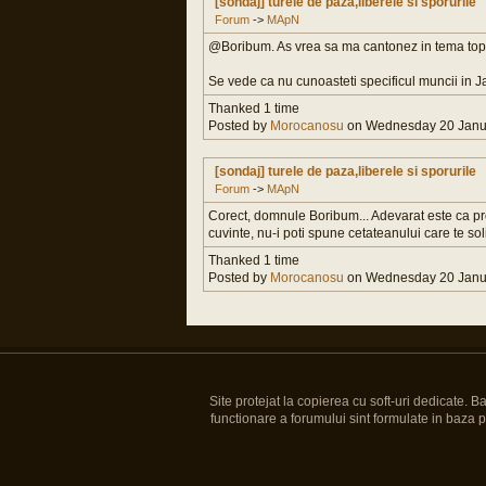
[sondaj] turele de paza,liberele si sporurile
Forum
->
MApN
@Boribum. As vrea sa ma cantonez in tema topicu
Se vede ca nu cunoasteti specificul muncii in J
Thanked 1 time
Posted by
Morocanosu
on Wednesday 20 Janua
[sondaj] turele de paza,liberele si sporurile
Forum
->
MApN
Corect, domnule Boribum... Adevarat este ca prof
cuvinte, nu-i poti spune cetateanului care te solic
Thanked 1 time
Posted by
Morocanosu
on Wednesday 20 Janua
Site protejat la copierea cu soft-uri dedicate. 
functionare a forumului sint formulate in baza pre