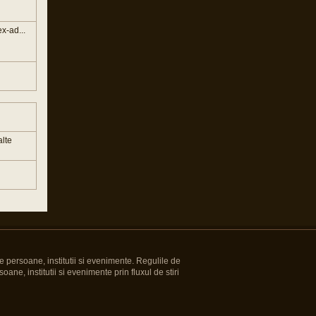
x-ad...
alte
e persoane, institutii si evenimente. Regulile de
oane, institutii si evenimente prin fluxul de stiri