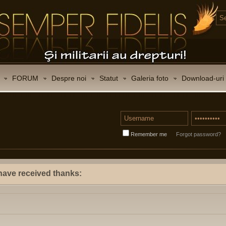
FORUM
Despre noi
Statut
Galeria foto
Download-uri
Remember me
Forgot password?
ave received thanks: