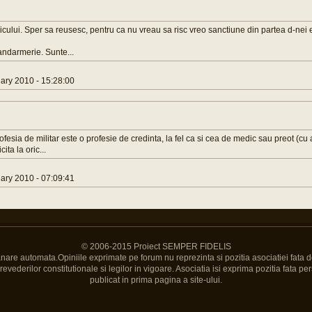
lui. Sper sa reusesc, pentru ca nu vreau sa risc vreo sanctiune din partea d-nei e
andarmerie. Sunte...
ry 2010 - 15:28:00
esia de militar este o profesie de credinta, la fel ca si cea de medic sau preot (cu 
ita la oric...
ry 2010 - 07:09:41
© 2006-2015 Proiect SEMPER FIDELIS
Banare automata.Opiniile exprimate pe forum nu reprezinta si pozitia asociatiei fata d
vederilor constitutionale si legilor in vigoare. Asociatia isi exprima pozitia fata pers
publicat in prima pagina a site-ului.