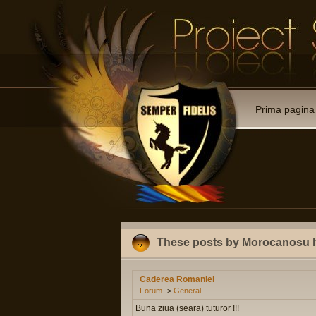
Prima pagina
These posts by Morocanosu h
Caderea Romaniei
Forum
->
General
Buna ziua (seara) tuturor !!!