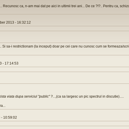
... Recunosc ca, n-am mai dat pe aici in ultimii trei ani... De ce ?!?.. Pentru ca, schi
er 2013 - 16:32:12
. Si sa-i restrictionam (la inceput) doar pe cei care nu cunosc cum se formeaza/scr
 - 17:14:53
ista viata dupa serviciul "public" ?...
,(ca sa largesc un pic spectrul in discutie).....
a...
 - 10:59:02