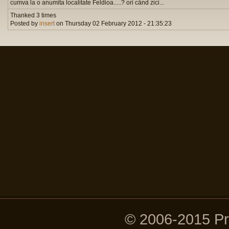
cumva la o anumita localitate Feldioa.....? ori când zici...
Thanked 3 times
Posted by
insert
on Thursday 02 February 2012 - 21:35:23
© 2006-2015 P