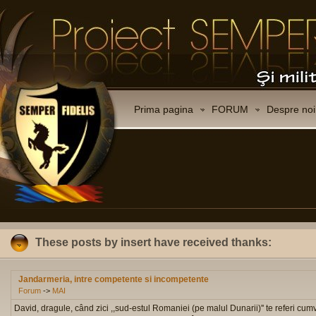
Prima pagina
FORUM
Despre noi
These posts by insert have received thanks:
Jandarmeria, intre competente si incompetente
Forum
->
MAI
David, dragule, când zici ,,sud-estul Romaniei (pe malul Dunarii)'' te referi cumva l