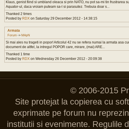
Klaus, genist fiind si umbland oleaca si prin NATO, nu pot sa-mi tin frustrarea
Aquator-ul, daca vroiam puteam sa-l si parasutez. Trebuia doar s...
Thanked 2 times
Posted by
RDX
on Saturday 29 December 2012 - 14:38:15
Armata
Forum
->
MApN
Si mai ales nu trageti in popor! Articolul 42 nu se refera numai la armata asa cu
document de altfel, la intregul POPOR care, mirare, (mai) ARE...
Thanked 1 time
Posted by
RDX
on Wednesday 26 December 2012 - 20:09:38
© 2006-2015 P
Site protejat la copierea cu so
exprimate pe forum nu reprezint
institutii si evenimente. Regulile 