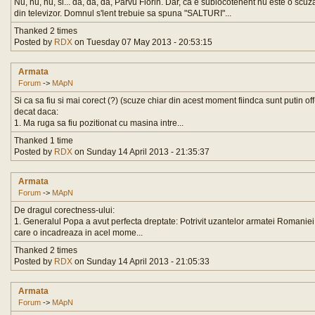
Nu, nu, nu, si... da, da, da, Parvu Florin. Dar, ca e sublocotenent nu este o scuz
din televizor. Domnul s'lent trebuie sa spuna "SALTURI"...
Thanked 2 times
Posted by
RDX
on Tuesday 07 May 2013 - 20:53:15
Armata
Forum
->
MApN
Si ca sa fiu si mai corect (?) (scuze chiar din acest moment fiindca sunt putin of
decat daca:
1. Ma ruga sa fiu pozitionat cu masina intre...
Thanked 1 time
Posted by
RDX
on Sunday 14 April 2013 - 21:35:37
Armata
Forum
->
MApN
De dragul corectness-ului:
1. Generalul Popa a avut perfecta dreptate: Potrivit uzantelor armatei Romaniei,
care o incadreaza in acel mome...
Thanked 2 times
Posted by
RDX
on Sunday 14 April 2013 - 21:05:33
Armata
Forum
->
MApN