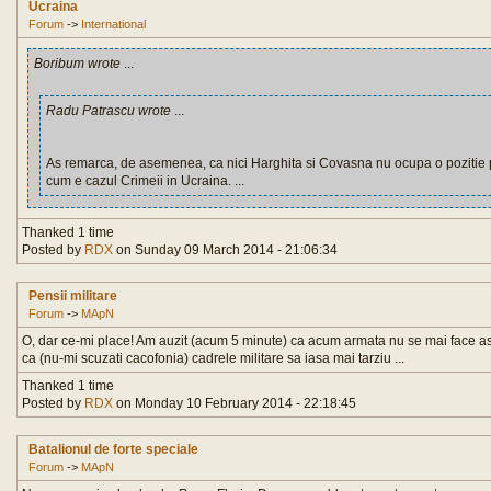
Ucraina
Forum
->
International
Boribum wrote
...
Radu Patrascu wrote
...
As remarca, de asemenea, ca nici Harghita si Covasna nu ocupa o pozitie 
cum e cazul Crimeii in Ucraina. ...
Thanked 1 time
Posted by
RDX
on Sunday 09 March 2014 - 21:06:34
Pensii militare
Forum
->
MApN
O, dar ce-mi place! Am auzit (acum 5 minute) ca acum armata nu se mai face a
ca (nu-mi scuzati cacofonia) cadrele militare sa iasa mai tarziu ...
Thanked 1 time
Posted by
RDX
on Monday 10 February 2014 - 22:18:45
Batalionul de forte speciale
Forum
->
MApN