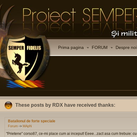
Prima pagina
FORUM
Despre noi
These posts by RDX have received thanks:
Batalionul de forte speciale
Forum
->
MApN
"Prietene" corso87, ce-mi place cum ai inceput! Eeee...zact asa cum trebuie: cu u