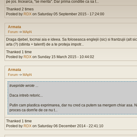
pe jos. Incearca, "se merita". Dar prima conditie ca sa t...
Thanked 2 times
Posted by
RDX
on Saturday 05 September 2015 - 17:24:00
Armata
Forum
->
MApN
Draga djebel, tocmai aia e ideea. Sa foloseasca englejii (sic) si frantzujii (alt s
arta (?) (stiinta + talent!) de a te proteja impotr...
Thanked 1 time
Posted by
RDX
on Sunday 15 March 2015 - 10:44:02
Armata
Forum
->
MApN
truepride wrote
...
Daca intreb retoric...
Putin cam plastica exprimarea, dar nu cred ca putem sa mergem chiar asa. N
proces ca dom'le de ce nu t...
Thanked 1 time
Posted by
RDX
on Saturday 06 December 2014 - 22:41:10