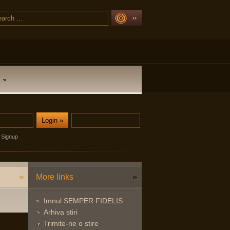
Signup
More links
Imnul SEMPER FIDELIS
Arhiva stiri
Trimite-ne o stire