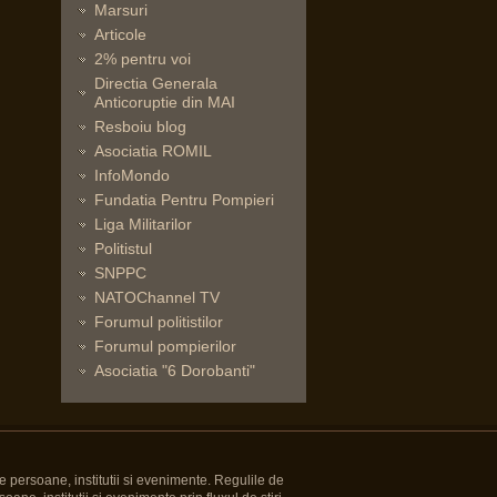
Marsuri
Articole
2% pentru voi
Directia Generala
Anticoruptie din MAI
Resboiu blog
Asociatia ROMIL
InfoMondo
Fundatia Pentru Pompieri
Liga Militarilor
Politistul
SNPPC
NATOChannel TV
Forumul politistilor
Forumul pompierilor
Asociatia "6 Dorobanti"
e persoane, institutii si evenimente. Regulile de