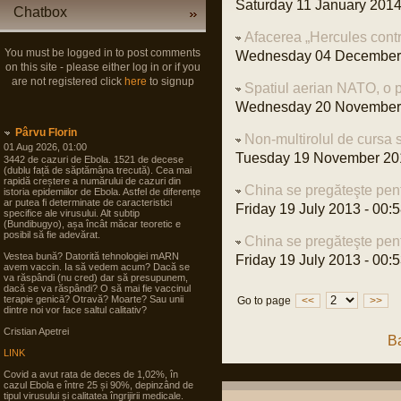
Saturday 11 January 2014
Chatbox
Afacerea „Hercules cont
You must be logged in to post comments
Wednesday 04 December 
on this site - please either log in or if you
are not registered click
here
to signup
Spatiul aerian NATO, o p
Wednesday 20 November 
Pârvu Florin
Non-multirolul de cursa 
01 Aug 2026, 01:00
Tuesday 19 November 201
3442 de cazuri de Ebola. 1521 de decese
(dublu față de săptămâna trecută). Cea mai
rapidă creștere a numărului de cazuri din
China se pregăteşte pentr
istoria epidemiilor de Ebola. Astfel de diferențe
ar putea fi determinate de caracteristici
Friday 19 July 2013 - 00:
specifice ale virusului. Alt subtip
(Bundibugyo), așa încât măcar teoretic e
posibil să fie adevărat.
China se pregăteşte pentr
Vestea bună? Datorită tehnologiei mARN
Friday 19 July 2013 - 00:
avem vaccin. Ia să vedem acum? Dacă se
va răspândi (nu cred) dar să presupunem,
dacă se va răspândi? O să mai fie vaccinul
terapie genicā? Otravă? Moarte? Sau unii
Go to page
<<
>>
dintre noi vor face saltul calitativ?
Cristian Apetrei
B
LINK
Covid a avut rata de deces de 1,02%, în
cazul Ebola e între 25 și 90%, depinzând de
tipul virusului și calitatea îngrijirii medicale.