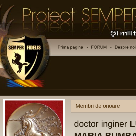
Prima pagina
FORUM
Despre noi
Membri de onoare
doctor inginer
L
MARIA BUMB