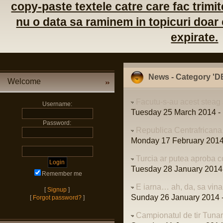
copy-paste textele catre care fac trimite
nu o data sa raminem in topicuri doar c
expirate.
News - Category '
Welcome
Facutu-s-au acest steag 
Username:
Tuesday 25 March 2014 - 
Password:
Republica Centrafricana
Monday 17 February 2014 
Turcia ar putea aproba c
Tuesday 28 January 2014 
Remember me
E iarna… ah, da, sa vin
[
Signup
]
Sunday 26 January 2014 -
[
Forgot password?
]
Campionatul de tir Tuna