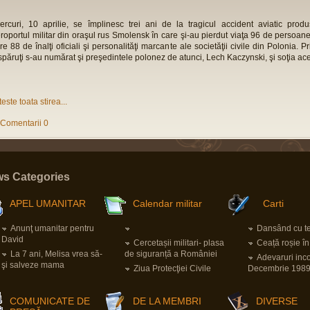
ercuri, 10 aprilie, se împlinesc trei ani de la tragicul accident aviatic prod
roportul militar din oraşul rus Smolensk în care şi-au pierdut viaţa 96 de persoane
re 88 de înalţi oficiali şi personalităţi marcante ale societăţii civile din Polonia. Pr
spăruţi s-au numărat şi preşedintele polonez de atunci, Lech Kaczynski, şi soţia ace
teste toata stirea...
Comentarii 0
s Categories
APEL UMANITAR
Calendar militar
Carti
Anunţ umanitar pentru
Dansând cu ter
David
Cercetașii militari- plasa
Ceață roșie î
La 7 ani, Melisa vrea să-
de siguranță a României
Adevaruri inc
şi salveze mama
Ziua Protecţiei Civile
Decembrie 198
COMUNICATE DE
DE LA MEMBRI
DIVERSE