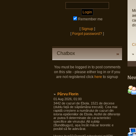
Mi
ae
Remember me
ca
di
[
Signup
]
[
Forgot password?
]
Ci
Chatbox
You must be logged in to post comments
on this site - please either log in or if you
are not registered click
here
to signup
New
Pârvu Florin
01 Aug 2026, 01:00
3442 de cazuri de Ebola. 1521 de decese
(dublu față de săptămâna trecută). Cea mai
rapidă creștere a numărului de cazuri din
istoria epidemiilor de Ebola. Astfel de diferențe
ar putea fi determinate de caracteristici
specifice ale virusului. Alt subtip
(Bundibugyo), așa încât măcar teoretic e
posibil să fie adevărat.