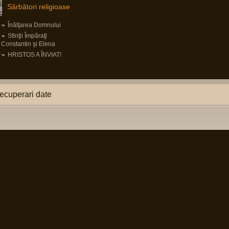
Sărbători religioase
Înălţarea Domnului
Sfinţii Împăraţi
Constantin şi Elena
HRISTOS A ÎNVIAT!
ecuperari date