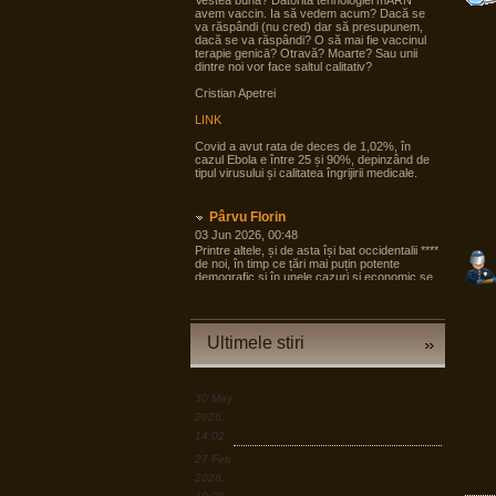
Vestea bună? Datorită tehnologiei mARN
avem vaccin. Ia să vedem acum? Dacă se
va răspândi (nu cred) dar să presupunem,
dacă se va răspândi? O să mai fie vaccinul
terapie genicā? Otravă? Moarte? Sau unii
dintre noi vor face saltul calitativ?
Cristian Apetrei
LINK
Covid a avut rata de deces de 1,02%, în
cazul Ebola e între 25 și 90%, depinzând de
tipul virusului și calitatea îngrijirii medicale.
Pârvu Florin
03 Jun 2026, 00:48
Printre altele, și de asta își bat occidentalii ****
de noi, în timp ce țări mai puțin potente
demografic și în unele cazuri și economic se
pregătesc pentru tot ce poate fi mai rău și
angrenează în pregăteala asta largi segmente
din societate, noi încă dezbatem cine e
agresorul.
Ultimele stiri
“Armele sunt importante, dar dacă izbucnește
războiul cea mai bună resursă a Europei sunt
oamenii.”
30 May
LINK
2026,
14:02
Pârvu Florin
27 Feb
19 Mar 2026, 00:50
2026,
Down to Earth: The Astronaut’s Perspective