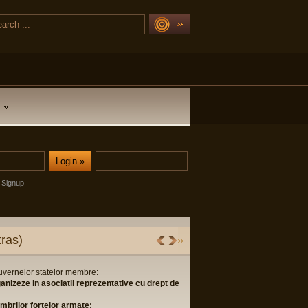
Signup
ras)
guvernelor statelor membre:
ganizeze in asociatii reprezentative cu drept de
membrilor fortelor armate;