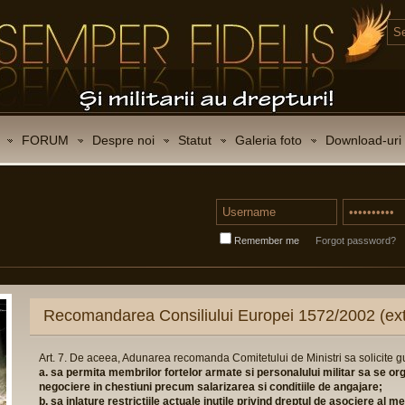
FORUM
Despre noi
Statut
Galeria foto
Download-uri
Remember me
Forgot password?
Recomandarea Consiliului Europei 1572/2002 (ext
Art. 7. De aceea, Adunarea recomanda Comitetului de Ministri sa solicite 
a. sa permita membrilor fortelor armate si personalului militar sa se or
negociere in chestiuni precum salarizarea si conditiile de angajare;
b. sa inlature restrictiile actuale inutile privind dreptul de asociere al 