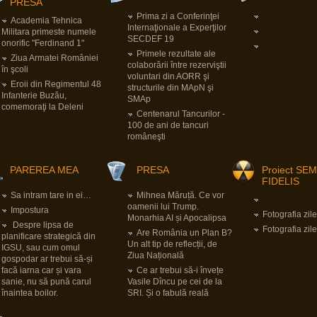
PRESĂ
Prima zi a Conferinţei
Academia Tehnica
Internaţionale a Experţilor
Militara primeste numele
SECDEF 19
onorific "Ferdinand 1"
Primele rezultate ale
Ziua Armatei României
colaborării între rezerviştii
în şcoli
voluntari din AORR şi
Eroii din Regimentul 48
structurile din MApN şi
Infanterie Buzău,
SMAp
comemoraţi la Deleni
Centenarul Tancurilor -
100 de ani de tancuri
româneşti
PAREREA MEA
PRESA
Proiect SE
FIDELIS
Sa intram tare in ei…
Mihnea Măruță. Ce vor
oamenii lui Trump.
Impostura
Fotografia zile
Monarhia AI și Apocalipsa
Despre lipsa de
Fotografia zile
Are România un Plan B?
planificare strategică din
Un alt tip de reflecții, de
IGSU, sau cum omul
Ziua Națională
gospodar ar trebui să-și
facă iarna car și vara
Ce ar trebui să-i învețe
sanie, nu să pună carul
Vasile Dîncu pe cei de la
înaintea boilor.
SRI. Și o fabulă reală