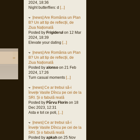
2024, 18:36
Night butterflies: d
[...]
[news] Are România un Plan
B? Un alt tip de reflecții, de
Ziua Națională
Posted by
Frigiderul
on 12 Mar
2024, 18:39
Elevate your dating
[...]
[news] Are România un Plan
B? Un alt tip de reflecții, de
Ziua Națională
Posted by
alonso
on 21 Feb
2024, 17:26
Turn casual moments
[...]
[news] Ce ar trebui să-i
învețe Vasile Dîncu pe cei de la
SRI. Și o fabulă reală
Posted by
Pârvu Florin
on 18
Dec 2023, 12:31
Asta e tot ce poti,
[...]
[news] Ce ar trebui să-i
învețe Vasile Dîncu pe cei de la
SRI. Și o fabulă reală
Posted by
apkah
on 25 Nov