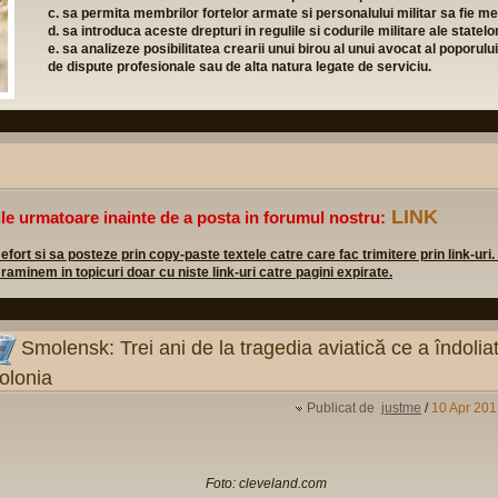
c. sa permita membrilor fortelor armate si personalului militar sa fie mem
d. sa introduca aceste drepturi in regulile si codurile militare ale state
e. sa analizeze posibilitatea crearii unui birou al unui avocat al poporulu
de dispute profesionale sau de alta natura legate de serviciu.
LINK
ile urmatoare inainte de a posta in forumul nostru:
rt si sa posteze prin copy-paste textele catre care fac trimitere prin link-uri.
 raminem in topicuri doar cu niste link-uri catre pagini expirate.
Smolensk: Trei ani de la tragedia aviatică ce a îndolia
olonia
Publicat de
justme
/
10 Apr 201
Foto: cleveland.com