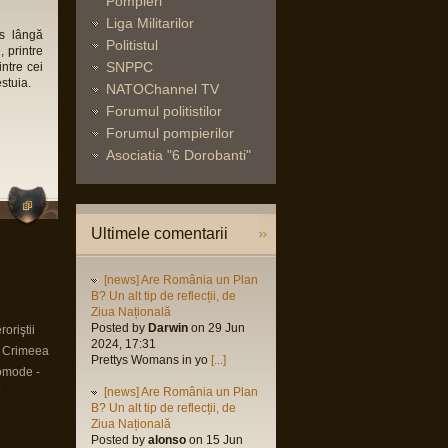
Pompieri
Liga Militarilor
us lângă
Politistul
, printre
SNPPC
intre cei
stuia.
NATOChannel TV
Forumul politistilor
Forumul pompierilor
Asociatia "6 Dorobanti"
Ultimele comentarii
[news] Are România un Plan
B? Un alt tip de reflecții, de
Ziua Națională
Posted by
Darwin
on 29 Jun
oriştii
2024, 17:31
n Crimeea
Prettys Womans in yo
[...]
omode -
9
[news] Are România un Plan
B? Un alt tip de reflecții, de
Ziua Națională
Posted by
alonso
on 15 Jun