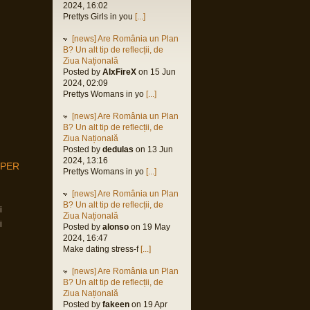
2024, 16:02
Prettys Girls in you
[...]
[news] Are România un Plan
B? Un alt tip de reflecții, de
Ziua Națională
Posted by
AlxFireX
on 15 Jun
2024, 02:09
Prettys Womans in yo
[...]
[news] Are România un Plan
B? Un alt tip de reflecții, de
Ziua Națională
Posted by
dedulas
on 13 Jun
2024, 13:16
MPER
Prettys Womans in yo
[...]
[news] Are România un Plan
B? Un alt tip de reflecții, de
i
Ziua Națională
i
Posted by
alonso
on 19 May
2024, 16:47
Make dating stress-f
[...]
[news] Are România un Plan
B? Un alt tip de reflecții, de
Ziua Națională
Posted by
fakeen
on 19 Apr