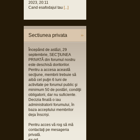
2023, 20:11
Cand esafodajul tau
[...]
Sectiunea privata
Începând de astăzi, 29
septembrie, SECŢIUNEA
PRIVATĂ din forumul nostru
este deschisă doritorilor.
Pentru a accesa această
secţiune, membrii trebuie să
aibă cel puţin 6 luni de
activitate pe forumul public şi
minimum 50 de postări, condiţii
obligatorii, dar nu suficiente.
Decizia finală o iau
administratorii forumului, în
baza acceptului membrilor
deja înscriși.
Pentru acces vă rog să mă
contactaţi pe mesageria
privată.
ex-ad