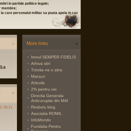
bri in partide politice legale;
lor membre;
i la care personalul militar sa poata apela in caz
More links
Imnul SEMPER FIDELIS
Arhiva stiri
 S-a
Trimite-ne o stire
Marsuri
Articole
2% pentru voi
t
Directia Generala
Anticoruptie din MAI
Resboiu blog
3, 00:21
Asociatia ROMIL
InfoMondo
Fundatia Pentru