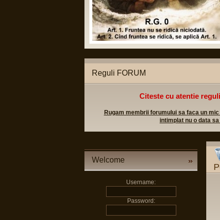
Reguli FORUM
Citeste cu atentie regul
Rugam membrii forumului sa faca un mic efo
intimplat nu o data sa
Welcome
P
Username:
Password: