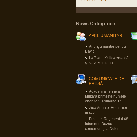
Comentarii 0
Pârvu Florin
19 May 2025, 18:10
Fii-mea, optimistă: Mi-am recăpătat
încrederea în România!
Eu, pesimist: Cinci milioane de români au
votat un cocalar filorus criptofascist.
News Categories
Fii-mea, realistă: …
APEL UMANITAR
Pârvu Florin
03 May 2025, 21:24
Mergi la vot, nu lăsa diaspora să-ți decidă
Anunţ umanitar pentru
viitorul!
David
😂
La 7 ani, Melisa vrea să-
şi salveze mama
Pârvu Florin
08 Mar 2025, 19:18
The paradox is that 500 million Europeans are
COMUNICATE DE
asking 300 million Americans to defend them
against 140 million Russians. We must rely on
PRESĂ
ourselves, fully aware of our potential and
with confidence that we are a global power.
Academia Tehnica
Donald Tusk, prim ministru polonez
Militara primeste numele
LINK
Citiți tot articolul, că-i interesant.
onorific "Ferdinand 1"
Ziua Armatei României
în şcoli
Pârvu Florin
14 Feb 2025, 18:16
Eroii din Regimentul 48
L-au arestat pe Zisu, băăă!!!😂
Infanterie Buzău,
Io credeam că-i mort de cel puțin zece ani,
comemoraţi la Deleni
dat fiind de cât timp știu că e general!😂