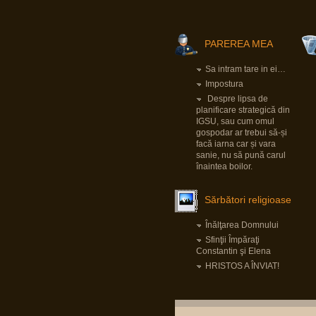
Pârvu Florin
25 Jan 2025, 17:05
Am foarte puține motive ca la orice alegeri să
votez PSD și Marcel Ciolacu.
PAREREA MEA
Ei bine, domnul Ciolacu tocmai mi-a dat un
motiv extrem de puternic să nu-l votez și să
nu votez PSD:
Sa intram tare in ei…
Romanian PM Ciolacu invited Netanyahu to
Impostura
Bucharest
LINK
Despre lipsa de
Mă rog, înțeleg că România e o țară liberă în
care oricine, inclusiv prim ministrul, poate
planificare strategică din
spune orice prostie, dar dacă Netanyahu
IGSU, sau cum omul
ajunge în România și nu e arestat imediat, nu-
gospodar ar trebui să-și
mi rămâne decât să renunț la cetățenia
română, fiindcă o să-mi pierd definitiv
facă iarna car și vara
încrederea că țara mea e o țară civilizată
sanie, nu să pună carul
care se opune barbariei.
înaintea boilor.
Pârvu Florin
Sărbători religioase
28 Dec 2024, 15:24
Un domn a scris pe gardul palatului Cotroceni
mesajul: “Trădătorule, pleacă!” și a fost
Înălţarea Domnului
amendat de Jandarmerie.
Am rugămintea către oricine citește asta ca
Sfinţii Împăraţi
daca are cunoștință că domnul respectiv a
Constantin şi Elena
creat un crowdfunding ca să-și plătească
amenda, să fiu informat ca să contribui la acel
HRISTOS A ÎNVIAT!
fond, eu am căutat și n am găsit nimic.
Mulțumesc anticipat!
Pârvu Florin