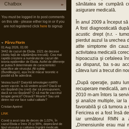
Chatbox
sănătatea se cumpără cu
asigurare medicală.
You must be logged in to post comments
on this site - please either log in or if you
În anul 2009 a început să 
are not registered click
here
to signup
A fost diagnosticată dup
acustic drept (n.r. - tumo
pierdut auzul la urechea dr
Pârvu Florin
atlte simptome din cauz
01 Aug 2026, 01:00
3442 de cazuri de Ebola. 1521 de decese
activitatea medicală corect
(dublu față de săptămâna trecută). Cea mai
hipoacuzia şi cefaleea îns
rapidă creștere a numărului de cazuri din
istoria epidemiilor de Ebola. Astfel de diferențe
au disparut, ba s-au ac
ar putea fi determinate de caracteristici
specifice ale virusului. Alt subtip
câteva luni a trecut din nou
(Bundibugyo), așa încât măcar teoretic e
posibil să fie adevărat.
„După operaţie, patru lu
Vestea bună? Datorită tehnologiei mARN
avem vaccin. Ia să vedem acum? Dacă se
recuperare medicală, am ur
va răspândi (nu cred) dar să presupunem,
dacă se va răspândi? O să mai fie vaccinul
2010 m-am întors la servic
terapie genicā? Otravă? Moarte? Sau unii
dintre noi vor face saltul calitativ?
şi analize multiple, iar 
favorabilă şi că tumora a 
Cristian Apetrei
Fericirea ei a fost însă d
LINK
iar următorul RMN a a
Covid a avut rata de deces de 1,02%, în
cazul Ebola e între 25 și 90%, depinzând de
„Dimensiunile erau mai m
tipul virusului și calitatea îngrijirii medicale.