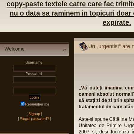
copy-paste textele catre care fac trimite
nu o data sa raminem in topicuri doar c
expirate.
Un „urgentist” are 
Welcome
Username:
Password:
„Vă puteţi imagina cum 
oameni absolut normali?
să staţi zi de zi prin spi
Remember me
tratamentul de care atâr
[
Signup
]
[
Forgot password?
]
Asta-şi spune Cătălina Mar
Unitatea de Primire Urge
2007 şi, deşi lucrează î