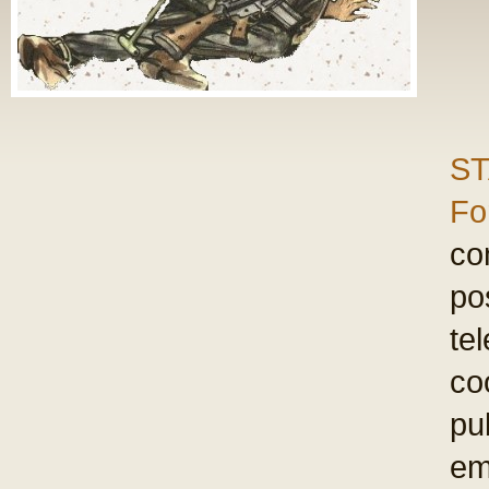
ST
Fo
com
po
te
co
pu
em