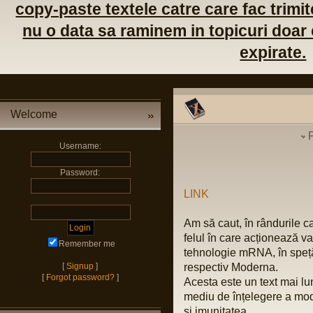
copy-paste textele catre care fac trimite
nu o data sa raminem in topicuri doar c
expirate.
Welcome
Username:
Password:
LINK
Am să caut, în rândurile c
felul în care acționează v
Remember me
tehnologie mRNA, în speță
[
Signup
]
respectiv Moderna.
[
Forgot password?
]
Acesta este un text mai lu
mediu de înțelegere a mo
și imunitatea.