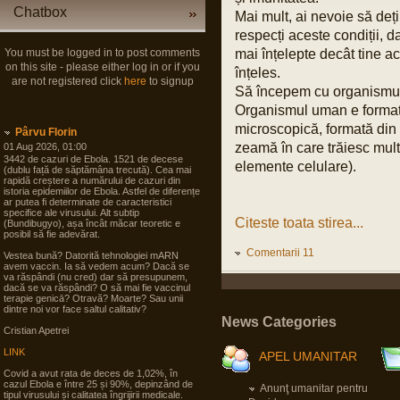
Chatbox
Mai mult, ai nevoie să deț
respecți aceste condiții, d
You must be logged in to post comments
mai înțelepte decât tine ace
on this site - please either log in or if you
înțeles.
are not registered click
here
to signup
Să începem cu organismu
Organismul uman e format d
microscopică, formată din 
Pârvu Florin
zeamă în care trăiesc mult
01 Aug 2026, 01:00
3442 de cazuri de Ebola. 1521 de decese
elemente celulare).
(dublu față de săptămâna trecută). Cea mai
rapidă creștere a numărului de cazuri din
istoria epidemiilor de Ebola. Astfel de diferențe
ar putea fi determinate de caracteristici
specifice ale virusului. Alt subtip
Citeste toata stirea...
(Bundibugyo), așa încât măcar teoretic e
posibil să fie adevărat.
Comentarii 11
Vestea bună? Datorită tehnologiei mARN
avem vaccin. Ia să vedem acum? Dacă se
va răspândi (nu cred) dar să presupunem,
dacă se va răspândi? O să mai fie vaccinul
terapie genicā? Otravă? Moarte? Sau unii
dintre noi vor face saltul calitativ?
News Categories
Cristian Apetrei
LINK
APEL UMANITAR
Covid a avut rata de deces de 1,02%, în
cazul Ebola e între 25 și 90%, depinzând de
Anunţ umanitar pentru
tipul virusului și calitatea îngrijirii medicale.