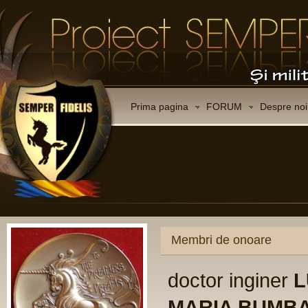
Prima pagina
FORUM
Despre noi
Membri de onoare
doctor inginer
L
MARIA BUMB