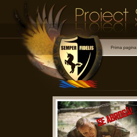
Prima pagina
Recomandarea 
Art. 7. De aceea, Adu
a. sa permita membril
negociere in chestiun
b. sa inlature restric