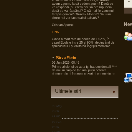
Vestea bună? Datorită tehnologiei mARN
avem vaccin. Ia să vedem acum? Dacă se
va răspândi (nu cred) dar să presupunem,
dacă se va răspândi? O să mai fie vaccinul
terapie genicā? Otravă? Moarte? Sau unii
dintre noi vor face saltul calitativ?
New
Cristian Apetrei
LINK
Covid a avut rata de deces de 1,02%, în
cazul Ebola e între 25 și 90%, depinzând de
tipul virusului și calitatea îngrijirii medicale.
Pârvu Florin
03 Jun 2026, 00:48
Printre altele, și de asta își bat occidentalii ****
de noi, în timp ce țări mai puțin potente
demografic și în unele cazuri și economic se
pregătesc pentru tot ce poate fi mai rău și
angrenează în pregăteala asta largi segmente
din societate, noi încă dezbatem cine e
agresorul.
Ultimele stiri
“Armele sunt importante, dar dacă izbucnește
războiul cea mai bună resursă a Europei sunt
oamenii.”
30 May
LINK
2026,
14:02
Pârvu Florin
27 Feb
19 Mar 2026, 00:50
2026,
Down to Earth: The Astronaut’s Perspective