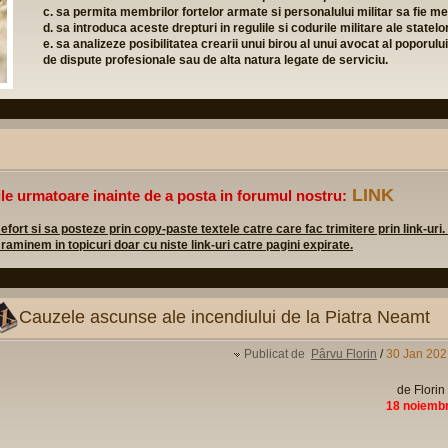
r fortelor armate si personalului militar sa fie membri in partide politice legale
 drepturi in regulile si codurile militare ale statelor membre;
litatea crearii unui birou al unui avocat al poporului la care personalul militar s
le sau de alta natura legate de serviciu.
LINK
ile urmatoare inainte de a posta in forumul nostru:
rt si sa posteze prin copy-paste textele catre care fac trimitere prin link-uri.
 raminem in topicuri doar cu niste link-uri catre pagini expirate.
Cauzele ascunse ale incendiului de la Piatra Neamt
Publicat de
Pârvu Florin
/
30 Jan 202
de Flori
18 noiembr