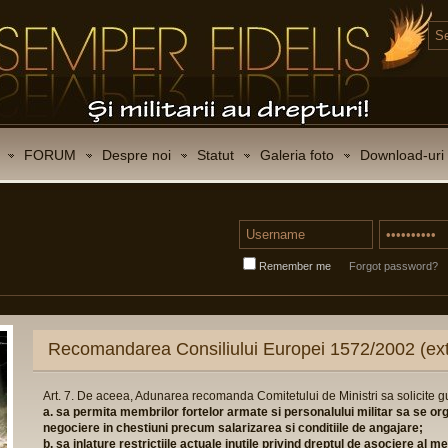
FORUM
Despre noi
Statut
Galeria foto
Download-uri
Remember me
Forgot password?
Consiliului Europei 1572/2002 (extras)
narea recomanda Comitetului de Ministri sa solicite guvernelor statelor membre:
or fortelor armate si personalului militar sa se organizeze in asociatii reprezen
i precum salarizarea si conditiile de angajare;
tiile actuale inutile privind dreptul de asociere al membrilor fortelor armate;