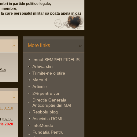
;
a poata apela in caz
More links
Imnul SEMPER FIDELIS
Arhiva stiri
 S-a
Trimite-ne o stire
Marsuri
Articole
2% pentru voi
Directia Generala
Anticoruptie din MAI
1, 01:10
Resboiu blog
Asociatia ROMIL
n HOZOC
ie 2020
InfoMondo
Fundatia Pentru