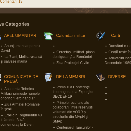
Comentarii 13
s Categories
APEL UMANITAR
Calendar militar
Carti
Anunţ umanitar pentru
Dansând cu ter
David
Cercetașii militari- plasa
Ceață roșie î
La 7 ani, Melisa vrea să-
de siguranță a României
Adevaruri inc
şi salveze mama
Ziua Protecţiei Civile
Decembrie 198
COMUNICATE DE
DE LA MEMBRI
DIVERSE
PRESĂ
Prima zi a Conferinţei
Academia Tehnica
Internaţionale a Experţilor
Militara primeste numele
SECDEF 19
onorific "Ferdinand 1"
Primele rezultate ale
Ziua Armatei României
colaborării între rezerviştii
în şcoli
voluntari din AORR şi
Eroii din Regimentul 48
structurile din MApN şi
Infanterie Buzău,
SMAp
comemoraţi la Deleni
Centenarul Tancurilor -