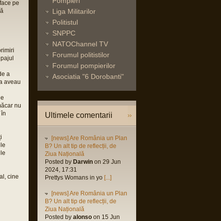
Pompieri
 face pe
să
Liga Militarilor
Politistul
SNPPC
NATOChannel TV
rimiri
Forumul politistilor
ipajul
Forumul pompierilor
de a
Asociatia "6 Dorobanti"
ja aveau
le
 măcar nu
 în
Ultimele comentarii
i
[news] Are România un Plan
ele
B? Un alt tip de reflecții, de
le
Ziua Națională
Posted by
Darwin
on 29 Jun
2024, 17:31
al, cine
Prettys Womans in yo
[...]
[news] Are România un Plan
B? Un alt tip de reflecții, de
Ziua Națională
Posted by
alonso
on 15 Jun