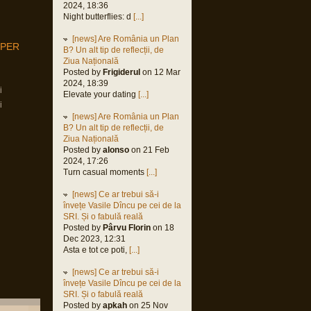
2024, 18:36
Night butterflies: d
[...]
[news] Are România un Plan
MPER
B? Un alt tip de reflecții, de
Ziua Națională
Posted by
Frigiderul
on 12 Mar
2024, 18:39
i
Elevate your dating
[...]
i
[news] Are România un Plan
B? Un alt tip de reflecții, de
Ziua Națională
Posted by
alonso
on 21 Feb
2024, 17:26
Turn casual moments
[...]
[news] Ce ar trebui să-i
învețe Vasile Dîncu pe cei de la
SRI. Și o fabulă reală
Posted by
Pârvu Florin
on 18
Dec 2023, 12:31
Asta e tot ce poti,
[...]
[news] Ce ar trebui să-i
învețe Vasile Dîncu pe cei de la
SRI. Și o fabulă reală
Posted by
apkah
on 25 Nov