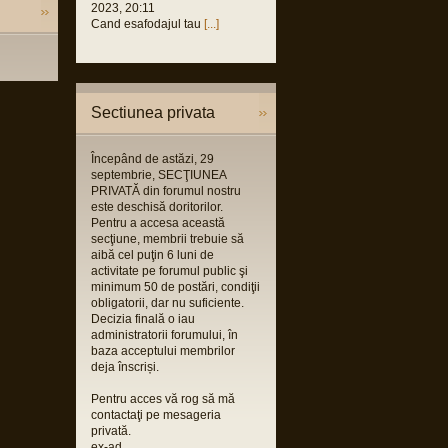
2023, 20:11
Cand esafodajul tau
[...]
Sectiunea privata
Începând de astăzi, 29
septembrie, SECŢIUNEA
PRIVATĂ din forumul nostru
este deschisă doritorilor.
Pentru a accesa această
secţiune, membrii trebuie să
aibă cel puţin 6 luni de
activitate pe forumul public şi
minimum 50 de postări, condiţii
obligatorii, dar nu suficiente.
Decizia finală o iau
administratorii forumului, în
baza acceptului membrilor
deja înscriși.
Pentru acces vă rog să mă
contactaţi pe mesageria
privată.
ex-ad