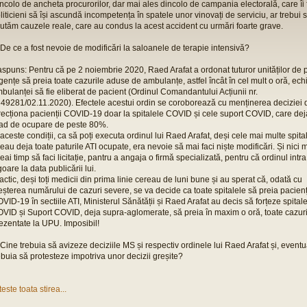
ncolo de ancheta procurorilor, dar mai ales dincolo de campania electorală, care îi
liticieni să își ascundă incompetența în spatele unor vinovați de serviciu, ar trebui 
utăm cauzele reale, care au condus la acest accident cu urmări foarte grave.
 De ce a fost nevoie de modificări la saloanele de terapie intensivă?
spuns: Pentru că pe 2 noiembrie 2020, Raed Arafat a ordonat tuturor unităților de p
gențe să preia toate cazurile aduse de ambulanțe, astfel încât în cel mult o oră, ech
bulanței să fie eliberat de pacient (Ordinul Comandantului Acțiunii nr.
49281/02.11.2020). Efectele acestui ordin se coroborează cu menținerea deciziei 
recționa pacienții COVID-19 doar la spitalele COVID și cele suport COVID, care de
ad de ocupare de peste 80%.
 aceste condiții, ca să poți executa ordinul lui Raed Arafat, deși cele mai multe spita
eau deja toate paturile ATI ocupate, era nevoie să mai faci niște modificări. Și nici
eai timp să faci licitație, pantru a angaja o firmă specializată, pentru că ordinul intra
goare la data publicării lui.
actic, deși toți medicii din prima linie cereau de luni bune și au sperat că, odată cu
eșterea numărului de cazuri severe, se va decide ca toate spitalele să preia pacienț
VID-19 în sectiile ATI, Ministerul Sănătății și Raed Arafat au decis să forțeze spital
VID și Suport COVID, deja supra-aglomerate, să preia în maxim o oră, toate cazuri
ezentate la UPU. Imposibil!
 Cine trebuia să avizeze deciziile MS și respectiv ordinele lui Raed Arafat și, eventu
ebuia să protesteze impotriva unor decizii greșite?
teste toata stirea...