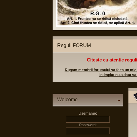
c. sa permita membrilo
d. sa introduca aceste
e. sa analizeze posibi
de dispute profesiona
Reguli FORUM
Citeste cu atentie regul
Rugam membrii forumului sa faca un mic efo
intimplat nu o data sa
Welcome
Username:
Password: