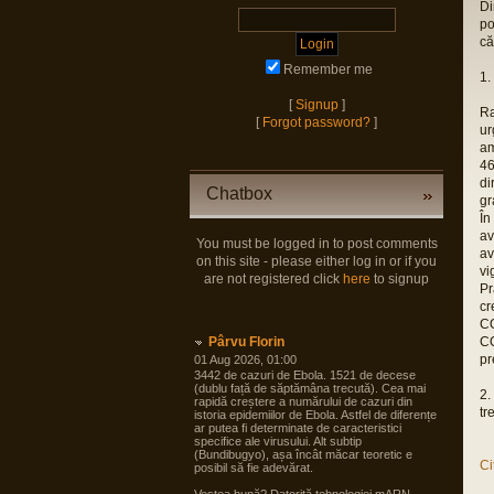
Di
po
că
Remember me
1.
[
Signup
]
Ra
[
Forgot password?
]
ur
am
46
di
Chatbox
gr
În
av
You must be logged in to post comments
av
on this site - please either log in or if you
vi
are not registered click
here
to signup
Pr
cr
CO
Pârvu Florin
CO
pr
01 Aug 2026, 01:00
3442 de cazuri de Ebola. 1521 de decese
(dublu față de săptămâna trecută). Cea mai
2.
rapidă creștere a numărului de cazuri din
tr
istoria epidemiilor de Ebola. Astfel de diferențe
ar putea fi determinate de caracteristici
specifice ale virusului. Alt subtip
(Bundibugyo), așa încât măcar teoretic e
Ci
posibil să fie adevărat.