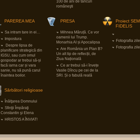
100 de ani de tancuri
româneşti
PAREREA MEA
PRESA
Proiect SE
FIDELIS
Sa intram tare in ei…
Mihnea Măruță. Ce vor
oamenii lui Trump.
Impostura
Fotografia zile
Monarhia AI și Apocalipsa
Despre lipsa de
Fotografia zile
Are România un Plan B?
planificare strategică din
Un alt tip de reflecții, de
IGSU, sau cum omul
Ziua Națională
gospodar ar trebui să-și
facă iarna car și vara
Ce ar trebui să-i învețe
sanie, nu să pună carul
Vasile Dîncu pe cei de la
înaintea boilor.
SRI. Și o fabulă reală
Sărbători religioase
Înălţarea Domnului
Sfinţii Împăraţi
Constantin şi Elena
HRISTOS A ÎNVIAT!