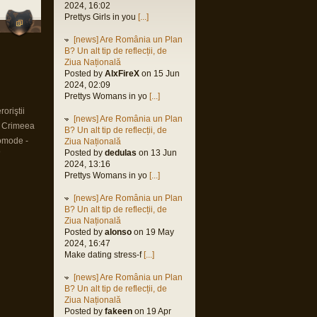
2024, 16:02
Prettys Girls in you
[...]
[news] Are România un Plan
B? Un alt tip de reflecții, de
Ziua Națională
Posted by
AlxFireX
on 15 Jun
2024, 02:09
Prettys Womans in yo
[...]
oriştii
[news] Are România un Plan
n Crimeea
B? Un alt tip de reflecții, de
omode -
Ziua Națională
9
Posted by
dedulas
on 13 Jun
2024, 13:16
Prettys Womans in yo
[...]
[news] Are România un Plan
B? Un alt tip de reflecții, de
Ziua Națională
Posted by
alonso
on 19 May
2024, 16:47
Make dating stress-f
[...]
[news] Are România un Plan
B? Un alt tip de reflecții, de
Ziua Națională
Posted by
fakeen
on 19 Apr