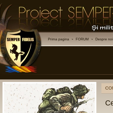
Prima pagina
FORUM
Despre noi
Membri de onoare
doctor inginer
L
MARIA BUMB