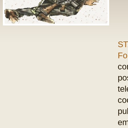
general dr.
MIR
general de brig
colonel (r)
FLO
general de brig
general-maior (
PRUNARIU