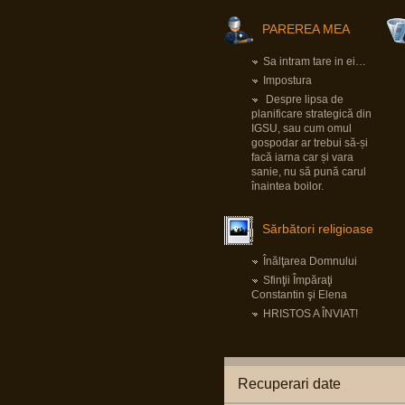
Pârvu Florin
PAREREA MEA
25 Jan 2025, 17:05
Am foarte puține motive ca la orice alegeri să
votez PSD și Marcel Ciolacu.
Sa intram tare in ei…
Ei bine, domnul Ciolacu tocmai mi-a dat un
motiv extrem de puternic să nu-l votez și să
Impostura
nu votez PSD:
Romanian PM Ciolacu invited Netanyahu to
Despre lipsa de
Bucharest
planificare strategică din
LINK
IGSU, sau cum omul
Mă rog, înțeleg că România e o țară liberă în
care oricine, inclusiv prim ministrul, poate
gospodar ar trebui să-și
spune orice prostie, dar dacă Netanyahu
facă iarna car și vara
ajunge în România și nu e arestat imediat, nu-
sanie, nu să pună carul
mi rămâne decât să renunț la cetățenia
română, fiindcă o să-mi pierd definitiv
înaintea boilor.
încrederea că țara mea e o țară civilizată
care se opune barbariei.
Sărbători religioase
Pârvu Florin
28 Dec 2024, 15:24
Înălţarea Domnului
Un domn a scris pe gardul palatului Cotroceni
mesajul: “Trădătorule, pleacă!” și a fost
Sfinţii Împăraţi
amendat de Jandarmerie.
Constantin şi Elena
Am rugămintea către oricine citește asta ca
daca are cunoștință că domnul respectiv a
HRISTOS A ÎNVIAT!
creat un crowdfunding ca să-și plătească
amenda, să fiu informat ca să contribui la acel
fond, eu am căutat și n am găsit nimic.
Mulțumesc anticipat!
Recuperari date
Pârvu Florin