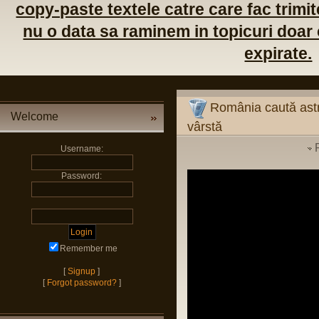
copy-paste textele catre care fac trimite
nu o data sa raminem in topicuri doar c
expirate.
România caută astro
Welcome
vârstă
Username:
Password:
Remember me
[
Signup
]
[
Forgot password?
]