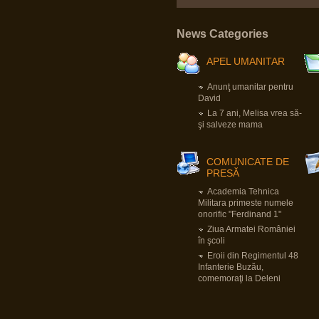
Pârvu Florin
19 May 2025, 18:10
Fii-mea, optimistă: Mi-am recăpătat
încrederea în România!
News Categories
Eu, pesimist: Cinci milioane de români au
votat un cocalar filorus criptofascist.
Fii-mea, realistă: …
APEL UMANITAR
Pârvu Florin
Anunţ umanitar pentru
03 May 2025, 21:24
David
Mergi la vot, nu lăsa diaspora să-ți decidă
La 7 ani, Melisa vrea să-
viitorul!
😂
şi salveze mama
Pârvu Florin
COMUNICATE DE
08 Mar 2025, 19:18
PRESĂ
The paradox is that 500 million Europeans are
asking 300 million Americans to defend them
Academia Tehnica
against 140 million Russians. We must rely on
ourselves, fully aware of our potential and
Militara primeste numele
with confidence that we are a global power.
onorific "Ferdinand 1"
Donald Tusk, prim ministru polonez
LINK
Ziua Armatei României
Citiți tot articolul, că-i interesant.
în şcoli
Eroii din Regimentul 48
Pârvu Florin
Infanterie Buzău,
14 Feb 2025, 18:16
comemoraţi la Deleni
L-au arestat pe Zisu, băăă!!!😂
Io credeam că-i mort de cel puțin zece ani,
dat fiind de cât timp știu că e general!😂