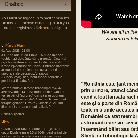
Chatbox
You must be logged in to post comments
on this site - please either log in or if you
are not registered click
here
to signup
We are all in the
Suntem cu toții
Pârvu Florin
01 Aug 2026, 01:00
3442 de cazuri de Ebola. 1521 de decese
(dublu față de săptămâna trecută). Cea mai
rapidă creștere a numărului de cazuri din
istoria epidemiilor de Ebola. Astfel de diferențe
ar putea fi determinate de caracteristici
specifice ale virusului. Alt subtip
(Bundibugyo), așa încât măcar teoretic e
posibil să fie adevărat.
”România este țară memb
Vestea bună? Datorită tehnologiei mARN
prin urmare, atunci cân
avem vaccin. Ia să vedem acum? Dacă se
va răspândi (nu cred) dar să presupunem,
când a fost lansată rac
dacă se va răspândi? O să mai fie vaccinul
este și o parte din Româ
terapie genicā? Otravă? Moarte? Sau unii
dintre noi vor face saltul calitativ?
toate misiunile acestea i
Cristian Apetrei
României ca stat membr
LINK
astronauți care vor ave
însemnând băiat sau fat
Covid a avut rata de deces de 1,02%, în
cazul Ebola e între 25 și 90%, depinzând de
Știință și Tehnologie la
tipul virusului și calitatea îngrijirii medicale.