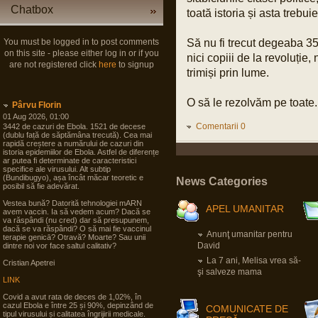
Chatbox
toată istoria și asta trebu
You must be logged in to post comments
Să nu fi trecut degeaba 35
on this site - please either log in or if you
nici copiii de la revoluție, n
are not registered click
here
to signup
trimiși prin lume.
O să le rezolvăm pe toate.
Pârvu Florin
01 Aug 2026, 01:00
Comentarii 0
3442 de cazuri de Ebola. 1521 de decese
(dublu față de săptămâna trecută). Cea mai
rapidă creștere a numărului de cazuri din
istoria epidemiilor de Ebola. Astfel de diferențe
ar putea fi determinate de caracteristici
specifice ale virusului. Alt subtip
(Bundibugyo), așa încât măcar teoretic e
News Categories
posibil să fie adevărat.
Vestea bună? Datorită tehnologiei mARN
APEL UMANITAR
avem vaccin. Ia să vedem acum? Dacă se
va răspândi (nu cred) dar să presupunem,
dacă se va răspândi? O să mai fie vaccinul
Anunţ umanitar pentru
terapie genicā? Otravă? Moarte? Sau unii
David
dintre noi vor face saltul calitativ?
La 7 ani, Melisa vrea să-
Cristian Apetrei
şi salveze mama
LINK
Covid a avut rata de deces de 1,02%, în
cazul Ebola e între 25 și 90%, depinzând de
COMUNICATE DE
tipul virusului și calitatea îngrijirii medicale.