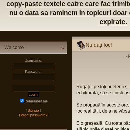
copy-paste textele catre care fac trimite
nu o data sa raminem in topicuri doar c
expirate.
Nu dați foc!
Welcome
Username:
Password:
Rugați-i pe toți prietenii 
echilibrată, să se liniștea
Remember me
Se propagă în aceste ore, o 
[
Signup
]
foc realității, de a ne văr
[
Forgot password?
]
E o greșeală. Cu toate păc
slăbiciunile clasei politi