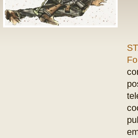
ST
Fo
com
po
te
co
pu
em