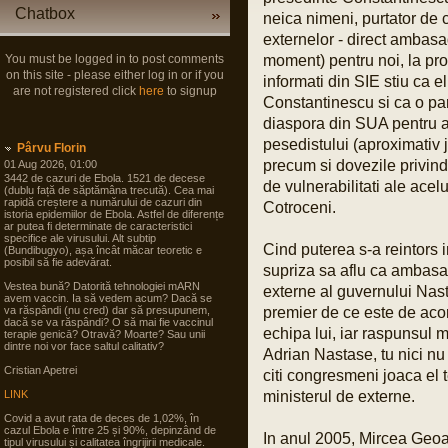
Chatbox
neica nimeni, purtator de 
externelor - direct ambasa
You must be logged in to post comments
moment) pentru noi, la prop
on this site - please either log in or if you
informati din SIE stiu ca el
are not registered click
here
to signup
Constantinescu si ca o par
diaspora din SUA pentru 
pesedistului (aproximativ j
Pârvu Florin
precum si dovezile privind b
01 Aug 2026, 01:00
3442 de cazuri de Ebola. 1521 de decese
de vulnerabilitati ale acel
(dublu față de săptămâna trecută). Cea mai
rapidă creștere a numărului de cazuri din
Cotroceni.
istoria epidemiilor de Ebola. Astfel de diferențe
ar putea fi determinate de caracteristici
specifice ale virusului. Alt subtip
Cind puterea s-a reintors 
(Bundibugyo), așa încât măcar teoretic e
posibil să fie adevărat.
supriza sa aflu ca ambasa
Vestea bună? Datorită tehnologiei mARN
externe al guvernului Nast
avem vaccin. Ia să vedem acum? Dacă se
va răspândi (nu cred) dar să presupunem,
premier de ce este de acor
dacă se va răspândi? O să mai fie vaccinul
echipa lui, iar raspunsul 
terapie genicā? Otravă? Moarte? Sau unii
dintre noi vor face saltul calitativ?
Adrian Nastase, tu nici nu 
Cristian Apetrei
citi congresmeni joaca el
LINK
ministerul de externe.
Covid a avut rata de deces de 1,02%, în
cazul Ebola e între 25 și 90%, depinzând de
In anul 2005, Mircea Geoa
tipul virusului și calitatea îngrijirii medicale.