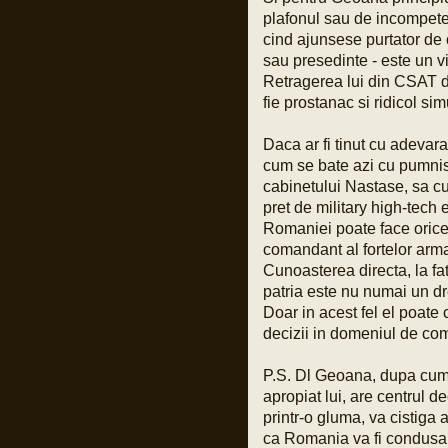
Pârvu Florin
plafonul sau de incompeten
19 May 2025, 18:10
Fii-mea, optimistă: Mi-am recăpătat
cind ajunsese purtator de c
încrederea în România!
Eu, pesimist: Cinci milioane de români au
sau presedinte - este un vi
votat un cocalar filorus criptofascist.
Retragerea lui din CSAT de
Fii-mea, realistă: …
fie prostanac si ridicol sim
Pârvu Florin
03 May 2025, 21:24
Daca ar fi tinut cu adevara
Mergi la vot, nu lăsa diaspora să-ți decidă
viitorul!
cum se bate azi cu pumniso
😂
cabinetului Nastase, sa cu
pret de military high-tech
Pârvu Florin
Romaniei poate face orice v
08 Mar 2025, 19:18
The paradox is that 500 million Europeans are
comandant al fortelor ar
asking 300 million Americans to defend them
Cunoasterea directa, la fat
against 140 million Russians. We must rely on
ourselves, fully aware of our potential and
patria este nu numai un drep
with confidence that we are a global power.
Donald Tusk, prim ministru polonez
Doar in acest fel el poate
LINK
Citiți tot articolul, că-i interesant.
decizii in domeniul de co
Pârvu Florin
P.S. Dl Geoana, dupa cum 
14 Feb 2025, 18:16
apropiat lui, are centrul d
L-au arestat pe Zisu, băăă!!!😂
Io credeam că-i mort de cel puțin zece ani,
printr-o gluma, va cistiga
dat fiind de cât timp știu că e general!😂
ca Romania va fi condusa 