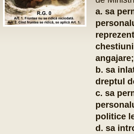
a. sa per
personalu
reprezent
chestiuni
angajare;
b. sa inla
dreptul d
c. sa per
personalu
politice l
d. sa int