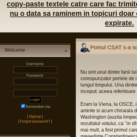
copy-paste textele catre care fac trimite
nu o data sa raminem in topicuri doar c
expirate.
Pomul CSAT s-a sc
Welcome
Username:
Nu sint unul dintre fanii lu
Password:
corespunzator perlele de i
lungul timpului. Una dintre
inceput: aceea referitoare
Eram la Viena, la OSCE, i
Remember me
aminte si acum chiraiala 
[
Signup
]
Washington (auzita limped
[
Forgot password?
]
rezultatul votului, ca "in 
mai mult, a fost primul care
presedinte Constantinescu.