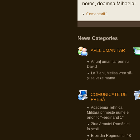
noroc, doamna Mihaela!
Pârvu Florin
25 Jan 2025, 17:05
Comentarii 1
Am foarte puține motive ca la orice alegeri să
votez PSD și Marcel Ciolacu.
Ei bine, domnul Ciolacu tocmai mi-a dat un
motiv extrem de puternic să nu-l votez și să
nu votez PSD:
Romanian PM Ciolacu invited Netanyahu to
Bucharest
News Categories
LINK
Mă rog, înțeleg că România e o țară liberă în
care oricine, inclusiv prim ministrul, poate
APEL UMANITAR
spune orice prostie, dar dacă Netanyahu
ajunge în România și nu e arestat imediat, nu-
mi rămâne decât să renunț la cetățenia
Anunţ umanitar pentru
română, fiindcă o să-mi pierd definitiv
David
încrederea că țara mea e o țară civilizată
care se opune barbariei.
La 7 ani, Melisa vrea să-
şi salveze mama
Pârvu Florin
28 Dec 2024, 15:24
Un domn a scris pe gardul palatului Cotroceni
COMUNICATE DE
mesajul: “Trădătorule, pleacă!” și a fost
PRESĂ
amendat de Jandarmerie.
Am rugămintea către oricine citește asta ca
Academia Tehnica
daca are cunoștință că domnul respectiv a
creat un crowdfunding ca să-și plătească
Militara primeste numele
amenda, să fiu informat ca să contribui la acel
onorific "Ferdinand 1"
fond, eu am căutat și n am găsit nimic.
Mulțumesc anticipat!
Ziua Armatei României
în şcoli
Pârvu Florin
Eroii din Regimentul 48