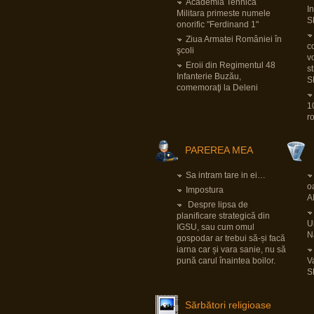
pentru Bundeswehr.
Academia Tehnica
I
Pornind de la faptul că tiparnița de bani e
Militara primeste numele
deja încinsă la maxim cu pandemia și
S
onorific "Ferdinand 1"
foarte probabil banii ăia vor trebui să fie
luați dintr-altă parte și sfârșind cu dilema
Ziua Armatei României în
securității
LINK
, implicațiile sunt multe și
co
şcoli
mari.
v
LINK
Eroii din Regimentul 48
s
Infanterie Buzău,
S
comemoraţi la Deleni
View all posts
(12902)
1
r
PAREREA MEA
Sa intram tare in ei…
o
Impostura
A
Despre lipsa de
planificare strategică din
Un
IGSU, sau cum omul
N
gospodar ar trebui să-și facă
iarna car și vara sanie, nu să
pună carul înaintea boilor.
V
S
Sărbători religioase