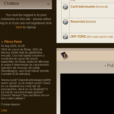
Chatbox
Carti interesante
(
General
)
You must be logged in to post
comments on this site - please either
Rezervisti
(
MApN
)
log in or if you are not registered click
here
to signup
OFF-TOPIC
(
De toate pentru toti
)
Pârvu Florin
01 Aug 2026, 01:00
3442 de cazuri de Ebola. 1521 de
Master Civil la Universitate
decese (dublu față de săptămâna
trecută). Cea mai rapidă creștere a
Militara
(
Cariera in SNS
)
numărului de cazuri din istoria
epidemiilor de Ebola. Astfel de diferențe
ar putea fi determinate de caracteristici
Pub
Experienta nord-americana
specifice ale virusului. Alt subtip
(Bundibugyo), așa încât măcar teoretic
(
International
)
e posibil să fie adevărat.
Vestea bună? Datorită tehnologiei mARN
Soldat Gradat Profesionist
avem vaccin. Ia să vedem acum? Dacă
(
MApN
)
se va răspândi (nu cred) dar să
presupunem, dacă se va răspândi? O
să mai fie vaccinul terapie genicā?
Otravă? Moarte? Sau unii dintre noi vor
Politica noastra...
(
Arta
face saltul calitativ?
guvernarii
)
Cristian Apetrei
LINK
Filme
(
De toate pentru toti
)