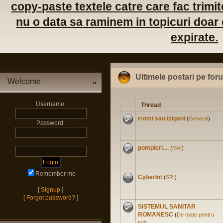
copy-paste textele catre care fac trimite
nu o data sa raminem in topicuri doar c
expirate.
Ultimele postari pe for
Welcome
Username:
Thread
rromi sau tzigani
(
General
)
Password:
pompieri....
(
MAI
)
Remember me
CyberInt
(
SRI
)
[
Signup
]
[
Forgot password?
]
SISTEMUL SANITAR
ROMANESC
(
De toate pentru
toti
)