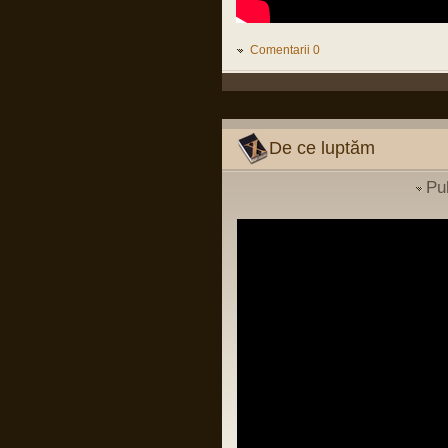
conducere luat la Pitesti ii poate ucide si
pe ei si pe copiii lor, fara sa inteleaga ca
infectiilor nosocomiale nu le pasa de
grade si mai stiu eu ce...
Comentarii 0
LINK
Pârvu Florin
02 Dec 2023, 00:42
La mulți ani…!
La mulți ani, așa proști, săraci și
De ce luptăm
marginali cum suntem…
Pu
Pârvu Florin
14 Jul 2023, 16:28
În continuarea postării mele de pe
chatbox din 2 iunie 2022:
“BERLIN — The fat years are over.
After a decade of spending increases,
the German government on Wednesday
adopted plans to cut its budget for next
year by €30.6 billion, affecting areas
from health to childcare and public
transport.”
LINK
Pârvu Florin
03 Apr 2023, 09:09
Sunt cât se poate de sănătos conform
definiției date termenului de OMS,
apkah, mulțumesc de grijă!