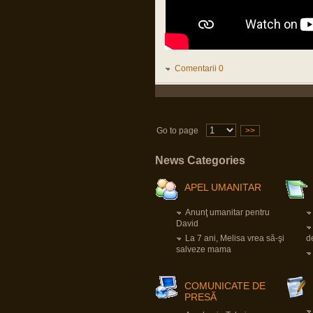
Mă bucur că și TU ai supraviețuit fizic
pandemiei, cum mă bucur să aud
despre oricine, vaccinat sau nevaccinat,
că e sănătos.
Nu e dezinteres, sunt doar, momentan,
alte priorități.
Comentarii 0
apkah
16 Mar 2023, 18:34
Domnu Parvu,sper sa fi bine.Vad ca nu
ai mai intrat.Sper ca e doar dezinteres,si
nu probleme de sanatate.Da un
semn,ca esti ok,si e ok.
Go to page
>>
apkah
News Categories
23 Nov 2022, 07:40
Domnu` Parvu.Ia zi-ne dom`le cum e cu
vaccinul ala. Ca faceai atata reclama
APEL UMANITAR
aici. Iaca-ta ca nu am murit fara mizeria
aia.Tu?Traiesti?Toate bune in
organismul tau?Ceva probleme la inima?
Anunţ umanitar pentru
Trombi?
David
La 7 ani, Melisa vrea să-şi
d
Pârvu Florin
salveze mama
03 Jun 2022, 01:13
A trecut neobservată în presa
mainstream din România o știre, în
opinia mea, extrem de importantă:
COMUNICATE DE
Germania va crea un fond special de O
PRESĂ
SUTĂ ȘAPTE MILIARDE de euro,
destinat exclusiv achiziției de armament