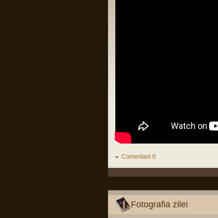
LINK
Citiți tot articolul, că-i interesant.
Pârvu Florin
14 Feb 2025, 18:16
L-au arestat pe Zisu, băăă!!!😂
Io credeam că-i mort de cel puțin zece
ani, dat fiind de cât timp știu că e
general!😂
Pârvu Florin
25 Jan 2025, 17:05
Am foarte puține motive ca la orice
alegeri să votez PSD și Marcel Ciolacu.
Ei bine, domnul Ciolacu tocmai mi-a dat
un motiv extrem de puternic să nu-l
votez și să nu votez PSD:
Romanian PM Ciolacu invited
Netanyahu to Bucharest
LINK
Mă rog, înțeleg că România e o țară
liberă în care oricine, inclusiv prim
ministrul, poate spune orice prostie, dar
Comentarii 0
dacă Netanyahu ajunge în România și
nu e arestat imediat, nu-mi rămâne
decât să renunț la cetățenia română,
fiindcă o să-mi pierd definitiv încrederea
că țara mea e o țară civilizată care se
opune barbariei.
Fotografia zilei
Pârvu Florin
28 Dec 2024, 15:24