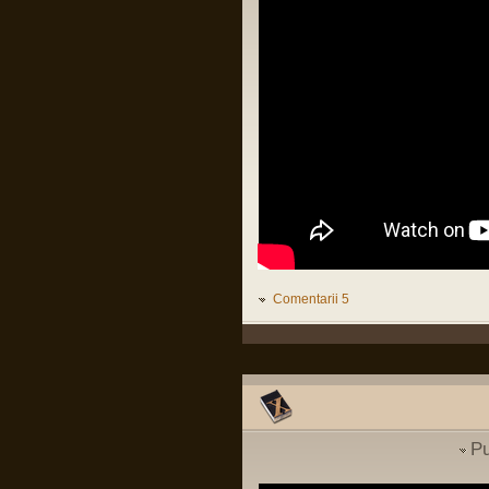
Organizații teroriste în Irlanda
Pârvu Florin
de Nord. Revine IRA???
29 Jul 2025, 20:20
Să lămurim și de ce congresul SUA e în
(
International
)
buzunarul de la piept al oricărui guvern
israelian:
Intrebare cu privire la
LINK
parasutist si scafandru de
lupta
(
MApN
)
Pârvu Florin
Vizita Medicala
(
Cariera in SNS
19 May 2025, 18:10
)
Fii-mea, optimistă: Mi-am recăpătat
încrederea în România!
Eu, pesimist: Cinci milioane de români
au votat un cocalar filorus criptofascist.
Threads:
1551
Fii-mea, realistă: …
Pârvu Florin
03 May 2025, 21:24
Mergi la vot, nu lăsa diaspora să-ți
Comentarii 5
decidă viitorul!
😂
Pârvu Florin
08 Mar 2025, 19:18
The paradox is that 500 million
Europeans are asking 300 million
Americans to defend them against 140
million Russians. We must rely on
ourselves, fully aware of our potential
Pu
and with confidence that we are a global
power.
Donald Tusk, prim ministru polonez