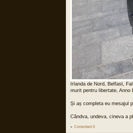
Pârvu Florin
31 Mar 2024, 17:59
Și cuvintele lui Benjamin Halevy, unul din
judecătorii din procesul lui Adolf
Eichman:
“Semnul unei ilegalități evidente e ca un
steag negru care flutură deasupra unui
ordin primit de un militar, ca un
avertisment care strigă: “INTERZIS!”
Nu ilegal formal, nu obscur sau parțial
obscur, nu ilegal care poate fi discernut
doar de specialiști în drept, e important
de subliniat asta! ci încălcarea clară și
evidentă a legii, ilegalitatea care
înjunghie ochii și revoltă inima, asta
dacă ochii nu sunt orbi și inima nu e
coruptă sau de piatră.
Asta e măsura ilegalității evidente când
un ordin nu trebuie executat și care îl
expune pe militar la răspundere penală
pentru acțiunile lui.”
Irlanda de Nord, Belfast, Fal
murit pentru libertate, Anno
Pârvu Florin
31 Mar 2024, 15:21
13 000 de copiii uciși de armata
Și aș completa eu mesajul pu
israeliană în Fâșia Gaza de la debutul
conflictului:
LINK
Cândva, undeva, cineva a plăt
și un articol vechi de 20 de ani dar
extrem de actual:
LINK
Comentarii 0