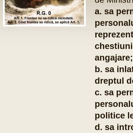
ST
Fo
com
po
te
co
pu
em