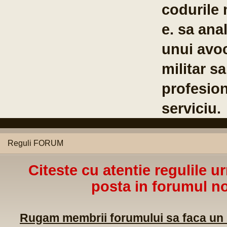
Co
Br
04
Reguli FORUM
Citeste cu atentie regulile u
posta in forumul no
Rugam membrii forumului sa faca un m