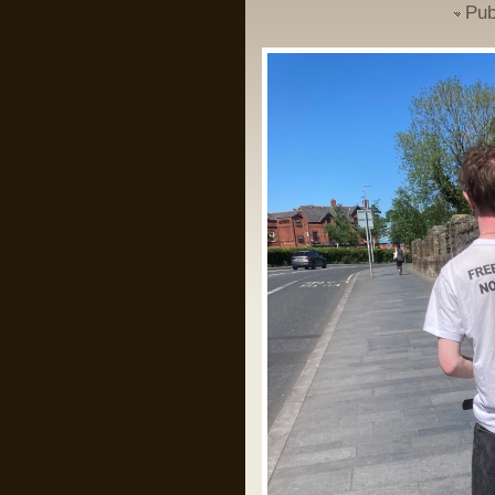
Pub
Un domn a scris pe gardul palatului
Cotroceni mesajul: “Trădătorule,
pleacă!” și a fost amendat de
Jandarmerie.
Am rugămintea către oricine citește asta
ca daca are cunoștință că domnul
respectiv a creat un crowdfunding ca
să-și plătească amenda, să fiu informat
ca să contribui la acel fond, eu am
căutat și n am găsit nimic.
Mulțumesc anticipat!
Pârvu Florin
28 May 2024, 21:14
I specifically underlined that starvation
as a method of war and the denial of
humanitarian relief constitute Rome
statute offences. I could not have been
clearer.
As I also repeatedly underlined in my
public statements, those who do not
comply with the law should not complain
later when my office takes action. That
day has come.”
Îl iubesc pe băiatul ăsta!
Pârvu Florin
28 May 2024, 20:34
Băi, ăștia devin niște jogodii absolut
intolerabile!!!
LINK
LINK