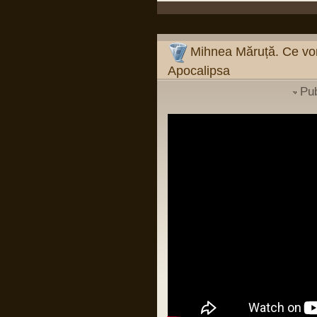
Pârvu Florin
09 Mar 2024, 19:26
Mihnea Măruță:
Verdictul din procesul Simonei Halep și
verdictul din dosarul Roșia Montană
Mihnea Măruță. Ce vor
sunt argumente că, dacă îți faci temele
și mizezi pe oameni care știu carte, nu
Apocalipsa
ai de ce să suspectezi vreo conspirație
împotriva românilor sau a României.
Mentalitatea de tipul "românii sunt
Pu
victimele..." (și completați
dumneavoastră: "Occidentului",
"istoriei", "marilor imperii" etc.) e cea mai
păguboasă.
Într-un fel, e ca în relația cu părinții: de la
un moment dat încolo, devii om mare.
Nu mai poți da vina pe ei. Ești în stare
să fii pe cont propriu?
LINK
Pârvu Florin
03 Jan 2024, 18:38
Si probabil o sa mor si nu voi reusi sa
inteleg cum de unii din low si middle
managementul institutiilor de stat din
Romania sunt atat de prosti incat sa se
bucure de firimiturile care cad de la
masa celor ca Popoviciu fara sa
inteleaga ca intr-o tara normala ar trai ei
insisi mult mai bine decat traiesc acum
si fara sa inteleaga ca si copiii lor merg
in aceleasi cluburi, mall-uri si magazine
avizate sau autorizate pe spaga, ca
circula pe aceleasi drumuri ca toti
romanii si ca un sofer cu permisul de