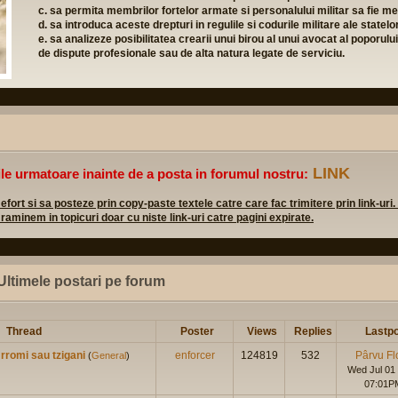
Formular inscriere
(click download) - completati-l, semnati-
noastra de email
telefon: 0745 11 95 00 (Francisc Toba - coordonator princi
email:
-email-
Cont bancar: Banca Raiffeisen, Sucursala Brancovean
LINK
ile urmatoare inainte de a posta in forumul nostru:
rt si sa posteze prin copy-paste textele catre care fac trimitere prin link-uri.
 raminem in topicuri doar cu niste link-uri catre pagini expirate.
Ultimele postari pe forum
Thread
Poster
Views
Replies
Lastpo
rromi sau tzigani
enforcer
124819
532
Pârvu Fl
(
General
)
Wed Jul 01
07:01P