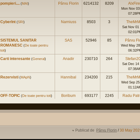
pompieri....
Pârvu Florin
6214132
8209
AlxFir
(
MAI
)
Mon Nov 03
07:28P
CyberInt
Narniuss
8503
3
TheMrM
(
SRI
)
Sat Nov 01
02:01P
SISTEMUL SANITAR
SAS
52946
85
Pârvu Fl
ROMANESC
(
De toate pentru
Wed May 28
toti
)
06:32P
Carti interesante
Anadir
230710
264
Stefan2
(
General
)
Sat Dec 14
07:38A
Rezervisti
Hannibal
234200
215
TheMrM
(
MApN
)
Wed Sep 25
01:12A
OFF-TOPIC
Boribum
693177
2245
Radu Pat
(
De toate pentru toti
)
Sun Sep 15
07:01P
Master Civil la Universitate
augustinpaled
4999
1
spk
Militara
(
Cariera in SNS
)
Tue Jan 23
11:42A
Publicat de
Pârvu Florin
/
30 May 202
Experienta nord-americana
Radu
275699
278
Radu Pat
Patrascu
(
International
)
Tue Dec 19