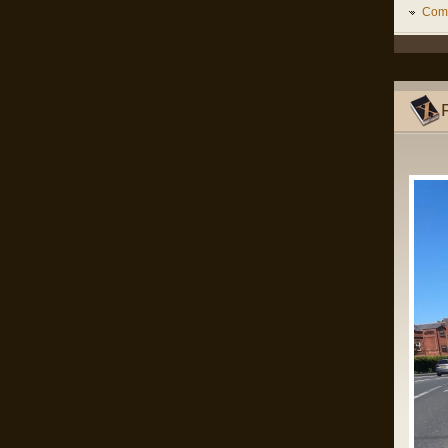
Mă rog, înțeleg că România e o țară
Come
liberă în care oricine, inclusiv prim
ministrul, poate spune orice prostie, dar
dacă Netanyahu ajunge în România și
nu e arestat imediat, nu-mi rămâne
decât să renunț la cetățenia română,
fiindcă o să-mi pierd definitiv încrederea
că țara mea e o țară civilizată care se
opune barbariei.
Pârvu Florin
28 Dec 2024, 15:24
Un domn a scris pe gardul palatului
Cotroceni mesajul: “Trădătorule,
pleacă!” și a fost amendat de
Jandarmerie.
Am rugămintea către oricine citește asta
ca daca are cunoștință că domnul
respectiv a creat un crowdfunding ca
să-și plătească amenda, să fiu informat
ca să contribui la acel fond, eu am
căutat și n am găsit nimic.
Mulțumesc anticipat!
Pârvu Florin
28 May 2024, 21:14
I specifically underlined that starvation
as a method of war and the denial of
humanitarian relief constitute Rome
statute offences. I could not have been
clearer.
As I also repeatedly underlined in my
public statements, those who do not
comply with the law should not complain