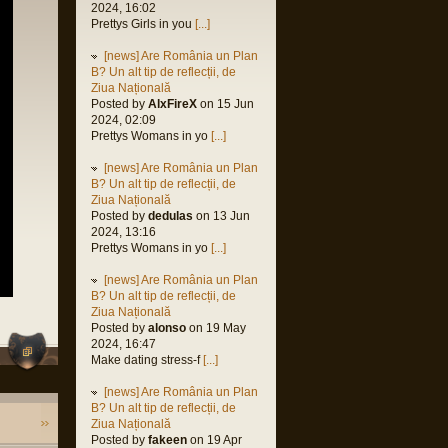
2024, 16:02
M
Prettys Girls in you
[...]
al
 2023,
[news] Are România un Plan
M
B? Un alt tip de reflecții, de
Ziua Națională
orin
Posted by
AlxFireX
on 15 Jun
 2023,
2024, 02:09
M
Prettys Womans in yo
[...]
orin
[news] Are România un Plan
 2023,
B? Un alt tip de reflecții, de
M
Ziua Națională
orin
Posted by
dedulas
on 13 Jun
2023,
2024, 13:16
M
Prettys Womans in yo
[...]
h
[news] Are România un Plan
2023,
B? Un alt tip de reflecții, de
M
Ziua Națională
Posted by
alonso
on 19 May
orin
2024, 16:47
 2022,
Make dating stress-f
[...]
M
us
[news] Are România un Plan
2022,
B? Un alt tip de reflecții, de
M
Ziua Națională
Posted by
fakeen
on 19 Apr