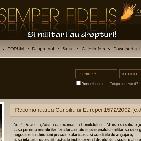
FORUM
Despre noi
Statut
Galeria foto
Download-uri
Remember me
Forgot password?
CONTACT
Certificat de inscriere in Registrul asociatiilo
Certificat de inregistrare fiscala:
STATUTUL ASOCIATIEI
(click vizualizare)