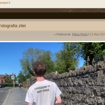
ntarii 0
Fotografia zilei
Publicat de
Pârvu Florin
/
13 May 202