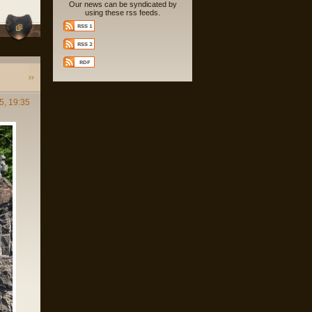
Our news can be syndicated by
using these rss feeds.
5, 19:35