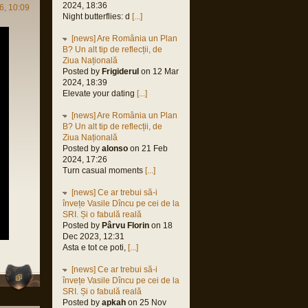
orin
2024, 18:36
6, 10:09
 2022,
Night butterflies: d
[...]
M
[news] Are România un Plan
orin
B? Un alt tip de reflecții, de
2022,
Ziua Națională
M
Posted by
Frigiderul
on 12 Mar
orin
2024, 18:39
 2022,
Elevate your dating
[...]
M
[news] Are România un Plan
orin
B? Un alt tip de reflecții, de
 2021,
Ziua Națională
M
Posted by
alonso
on 21 Feb
2024, 17:26
Turn casual moments
[...]
us
[news] Ce ar trebui să-i
 2021,
învețe Vasile Dîncu pe cei de la
M
SRI. Și o fabulă reală
Posted by
Pârvu Florin
on 18
Dec 2023, 12:31
Asta e tot ce poti,
[...]
e
[news] Ce ar trebui să-i
 2021,
învețe Vasile Dîncu pe cei de la
M
SRI. Și o fabulă reală
orin
Posted by
apkah
on 25 Nov