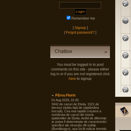
Remember me
[
Signup
]
[
Forgot password?
]
Chatbox
You must be logged in to post
comments on this site - please either
log in or if you are not registered click
here
to signup
Pârvu Florin
01 Aug 2026, 01:00
3442 de cazuri de Ebola. 1521 de
decese (dublu față de săptămâna
trecută). Cea mai rapidă creștere a
numărului de cazuri din istoria
epidemiilor de Ebola. Astfel de diferențe
ar putea fi determinate de caracteristici
specifice ale virusului. Alt subtip
(Bundibugyo), așa încât măcar teoretic