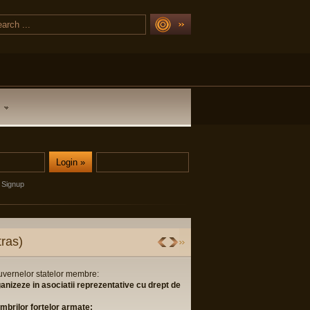
Signup
r si fundatiilor: Nr. 42 din 14.07.2006
 Nr. 21786556 din 23.05.2007