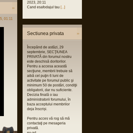
2023, 20:11
 2021,
Cand esafodajul tau
[...]
M
us
5, 01:11
 2021,
M
us
Sectiunea privata
2021,
M
Începând de astăzi, 29
us
septembrie, SECŢIUNEA
2021,
PRIVATĂ din forumul nostru
M
este deschisă doritorilor.
Pentru a accesa această
orin
secţiune, membrii trebuie să
 2021,
aibă cel puţin 6 luni de
M
activitate pe forumul public şi
orin
minimum 50 de postări, condiţii
obligatorii, dar nu suficiente.
 2021,
Decizia finală o iau
M
administratorii forumului, în
baza acceptului membrilor
deja înscriși.
Pentru acces vă rog să mă
contactaţi pe mesageria
privată.
ex-ad