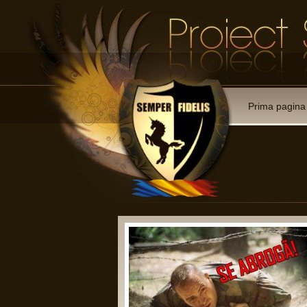
Prima pagina
 membre:
ii reprezentative cu drept de
rmate;