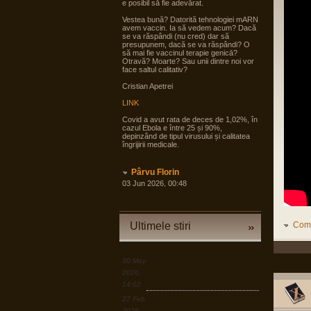
e posibil să fie adevărat.
Vestea bună? Datorită tehnologiei mARN
avem vaccin. Ia să vedem acum? Dacă
se va răspândi (nu cred) dar să
presupunem, dacă se va răspândi? O
să mai fie vaccinul terapie genicā?
Otravă? Moarte? Sau unii dintre noi vor
face saltul calitativ?
Cristian Apetrei
LINK
Covid a avut rata de deces de 1,02%, în
cazul Ebola e între 25 și 90%,
depinzând de tipul virusului și calitatea
îngrijirii medicale.
Pârvu Florin
03 Jun 2026, 00:48
Printre altele, și de asta își bat
occidentalii **** de noi, în timp ce țări mai
puțin potente demografic și în unele
cazuri și economic se pregătesc pentru
Ultimele stiri
Come
tot ce poate fi mai rău și angrenează în
pregăteala asta largi segmente din
societate, noi încă dezbatem cine e
agresorul.
30 May
“Armele sunt importante, dar dacă
2026,
izbucnește războiul cea mai bună
14:02
resursă a Europei sunt oamenii.”
27 Feb
LINK
2026,