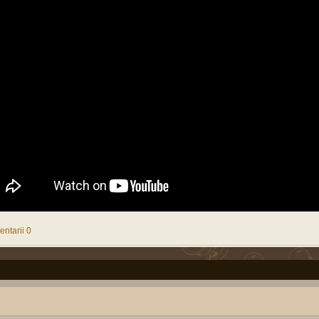
02:45P
Soldat Gradat Profesionist
Sherban
1270788
3106
Hannib
(
MApN
)
Mon Oct 02
02:52P
Politica noastra...
AKM
173111
463
Pârvu Fl
(
Arta
guvernarii
)
Mon Jul 31
08:53P
Filme
8523
158172
413
Pârvu Fl
(
De toate pentru toti
)
Tue May 09
10:59P
Muzica
Chiţac
297559
1211
Pârvu Fl
(
De toate pentru toti
)
Sat Apr 01 
03:12P
Normal
Pârvu Florin
18755
10
apka
(
De toate pentru toti
)
Fri Mar 31 
08:41P
ntarii 0
Invatamantul romanesc
truepride
305653
1035
Pârvu Fl
(
General
)
Wed Jun 22
10:23P
Master SRI - Studii de
augustinpaled
18000
3
Cassi
securitate si analiza
Fri Apr 08 
informatiilor
(
SRI
)
09:57A