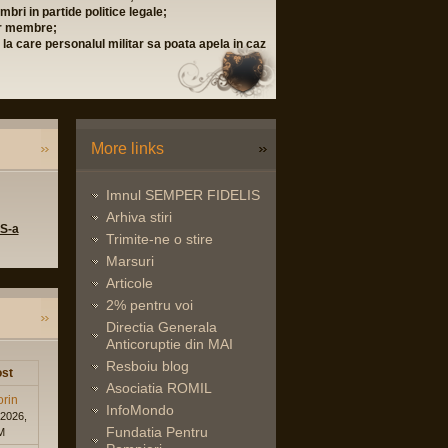
l si trimiteti-l scanat prin posta sau pe adresa
pal), 0726 86 88 88 (relatii publice)
u, RO60 RZBR 0000 0600 0822 0451
More links
Imnul SEMPER FIDELIS
Arhiva stiri
 S-a
Trimite-ne o stire
Marsuri
Articole
2% pentru voi
Directia Generala
Anticoruptie din MAI
Resboiu blog
st
Asociatia ROMIL
orin
InfoMondo
 2026,
Fundatia Pentru
M