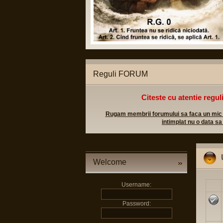
tice legale;
l militar sa poata apela in caz
Reguli FORUM
Citeste cu atentie regul
Rugam membrii forumului sa faca un mic efo
intimplat nu o data sa
Welcome
Username:
Password: