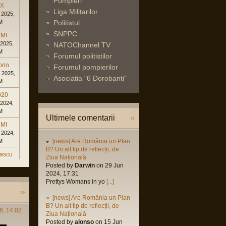
Pompieri
eX
Liga Militarilor
 2025,
M
Politistul
SNPPC
MI
 2025,
NATOChannel TV
M
Forumul politistilor
orin
Forumul pompierilor
 2025,
Asociatia "6 Dorobanti"
M
020
 2024,
M
Ultimele comentarii
MI
 2024,
M
[news] Are România un Plan
B? Un alt tip de reflecții, de
rascu
Ziua Națională
 2024,
Posted by
Darwin
on 29 Jun
M
2024, 17:31
Prettys Womans in yo
[...]
 2024,
[news] Are România un Plan
M
B? Un alt tip de reflecții, de
6, 14:02
rascu
Ziua Națională
Posted by
alonso
on 15 Jun
 2023,