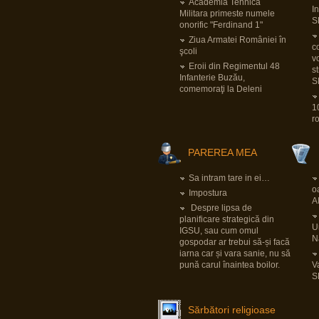
pentru Bundeswehr.
Academia Tehnica
I
Pornind de la faptul că tiparnița de bani e
Militara primeste numele
deja încinsă la maxim cu pandemia și
S
onorific "Ferdinand 1"
foarte probabil banii ăia vor trebui să fie
luați dintr-altă parte și sfârșind cu dilema
Ziua Armatei României în
securității
LINK
, implicațiile sunt multe și
co
şcoli
mari.
v
LINK
Eroii din Regimentul 48
s
Infanterie Buzău,
S
comemoraţi la Deleni
View all posts
(12902)
1
r
PAREREA MEA
Sa intram tare in ei…
o
Impostura
A
Despre lipsa de
planificare strategică din
Un
IGSU, sau cum omul
N
gospodar ar trebui să-și facă
iarna car și vara sanie, nu să
pună carul înaintea boilor.
V
S
Sărbători religioase