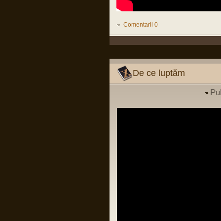
conducere luat la Pitesti ii poate ucide si
pe ei si pe copiii lor, fara sa inteleaga ca
infectiilor nosocomiale nu le pasa de
grade si mai stiu eu ce...
Comentarii 0
LINK
Pârvu Florin
02 Dec 2023, 00:42
La mulți ani…!
La mulți ani, așa proști, săraci și
De ce luptăm
marginali cum suntem…
Pu
Pârvu Florin
14 Jul 2023, 16:28
În continuarea postării mele de pe
chatbox din 2 iunie 2022:
“BERLIN — The fat years are over.
After a decade of spending increases,
the German government on Wednesday
adopted plans to cut its budget for next
year by €30.6 billion, affecting areas
from health to childcare and public
transport.”
LINK
Pârvu Florin
03 Apr 2023, 09:09
Sunt cât se poate de sănătos conform
definiției date termenului de OMS,
apkah, mulțumesc de grijă!