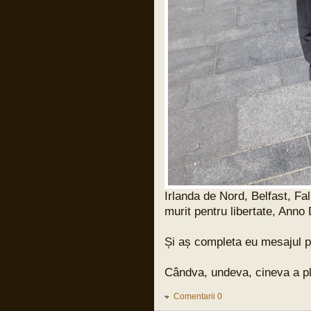
Pârvu Florin
31 Mar 2024, 17:59
Și cuvintele lui Benjamin Halevy, unul din
judecătorii din procesul lui Adolf
Eichman:
“Semnul unei ilegalități evidente e ca un
steag negru care flutură deasupra unui
ordin primit de un militar, ca un
avertisment care strigă: “INTERZIS!”
Nu ilegal formal, nu obscur sau parțial
obscur, nu ilegal care poate fi discernut
doar de specialiști în drept, e important
de subliniat asta! ci încălcarea clară și
evidentă a legii, ilegalitatea care
înjunghie ochii și revoltă inima, asta
dacă ochii nu sunt orbi și inima nu e
coruptă sau de piatră.
Asta e măsura ilegalității evidente când
un ordin nu trebuie executat și care îl
expune pe militar la răspundere penală
pentru acțiunile lui.”
Irlanda de Nord, Belfast, Fal
murit pentru libertate, Anno
Pârvu Florin
31 Mar 2024, 15:21
13 000 de copiii uciși de armata
Și aș completa eu mesajul pu
israeliană în Fâșia Gaza de la debutul
conflictului:
LINK
Cândva, undeva, cineva a plăt
și un articol vechi de 20 de ani dar
extrem de actual:
LINK
Comentarii 0