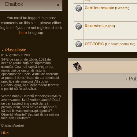
Chatbox
Carti interesante
(
General
)
You must be logged in to post
comments on this site - please either
Rezervisti
(
MApN
)
log in or if you are not registered click
here
to signup
OFF-TOPIC
(
De toate pentru toti
)
Pârvu Florin
01 Aug 2026, 01:00
3442 de cazuri de Ebola. 1521 de
Master Civil la Universitate
decese (dublu față de săptămâna
trecută). Cea mai rapidă creștere a
Militara
(
Cariera in SNS
)
numărului de cazuri din istoria
epidemiilor de Ebola. Astfel de diferențe
ar putea fi determinate de caracteristici
Pub
Experienta nord-americana
specifice ale virusului. Alt subtip
(Bundibugyo), așa încât măcar teoretic
(
International
)
e posibil să fie adevărat.
Vestea bună? Datorită tehnologiei mARN
Soldat Gradat Profesionist
avem vaccin. Ia să vedem acum? Dacă
(
MApN
)
se va răspândi (nu cred) dar să
presupunem, dacă se va răspândi? O
să mai fie vaccinul terapie genicā?
Otravă? Moarte? Sau unii dintre noi vor
Politica noastra...
(
Arta
face saltul calitativ?
guvernarii
)
Cristian Apetrei
LINK
Filme
(
De toate pentru toti
)