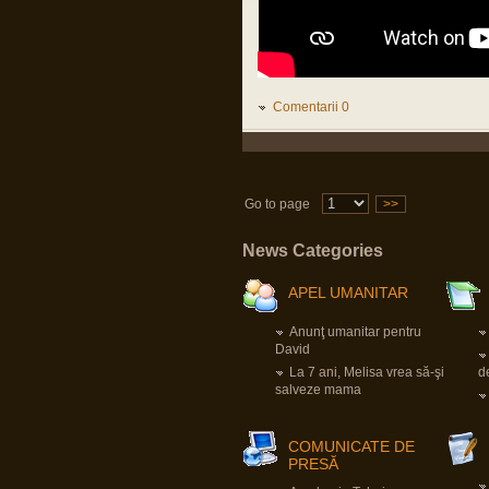
Mă bucur că și TU ai supraviețuit fizic
pandemiei, cum mă bucur să aud
despre oricine, vaccinat sau nevaccinat,
că e sănătos.
Nu e dezinteres, sunt doar, momentan,
alte priorități.
Comentarii 0
apkah
16 Mar 2023, 18:34
Domnu Parvu,sper sa fi bine.Vad ca nu
ai mai intrat.Sper ca e doar dezinteres,si
nu probleme de sanatate.Da un
semn,ca esti ok,si e ok.
Go to page
>>
apkah
News Categories
23 Nov 2022, 07:40
Domnu` Parvu.Ia zi-ne dom`le cum e cu
vaccinul ala. Ca faceai atata reclama
APEL UMANITAR
aici. Iaca-ta ca nu am murit fara mizeria
aia.Tu?Traiesti?Toate bune in
organismul tau?Ceva probleme la inima?
Anunţ umanitar pentru
Trombi?
David
La 7 ani, Melisa vrea să-şi
d
Pârvu Florin
salveze mama
03 Jun 2022, 01:13
A trecut neobservată în presa
mainstream din România o știre, în
opinia mea, extrem de importantă:
COMUNICATE DE
Germania va crea un fond special de O
PRESĂ
SUTĂ ȘAPTE MILIARDE de euro,
destinat exclusiv achiziției de armament