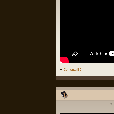
Organizații teroriste în Irlanda
Pârvu Florin
de Nord. Revine IRA???
29 Jul 2025, 20:20
Să lămurim și de ce congresul SUA e în
(
International
)
buzunarul de la piept al oricărui guvern
israelian:
Intrebare cu privire la
LINK
parasutist si scafandru de
lupta
(
MApN
)
Pârvu Florin
Vizita Medicala
(
Cariera in SNS
19 May 2025, 18:10
)
Fii-mea, optimistă: Mi-am recăpătat
încrederea în România!
Eu, pesimist: Cinci milioane de români
au votat un cocalar filorus criptofascist.
Threads:
1551
Fii-mea, realistă: …
Pârvu Florin
03 May 2025, 21:24
Mergi la vot, nu lăsa diaspora să-ți
Comentarii 5
decidă viitorul!
😂
Pârvu Florin
08 Mar 2025, 19:18
The paradox is that 500 million
Europeans are asking 300 million
Americans to defend them against 140
million Russians. We must rely on
ourselves, fully aware of our potential
Pu
and with confidence that we are a global
power.
Donald Tusk, prim ministru polonez