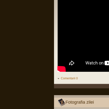
LINK
Citiți tot articolul, că-i interesant.
Pârvu Florin
14 Feb 2025, 18:16
L-au arestat pe Zisu, băăă!!!😂
Io credeam că-i mort de cel puțin zece
ani, dat fiind de cât timp știu că e
general!😂
Pârvu Florin
25 Jan 2025, 17:05
Am foarte puține motive ca la orice
alegeri să votez PSD și Marcel Ciolacu.
Ei bine, domnul Ciolacu tocmai mi-a dat
un motiv extrem de puternic să nu-l
votez și să nu votez PSD:
Romanian PM Ciolacu invited
Netanyahu to Bucharest
LINK
Mă rog, înțeleg că România e o țară
liberă în care oricine, inclusiv prim
ministrul, poate spune orice prostie, dar
Comentarii 0
dacă Netanyahu ajunge în România și
nu e arestat imediat, nu-mi rămâne
decât să renunț la cetățenia română,
fiindcă o să-mi pierd definitiv încrederea
că țara mea e o țară civilizată care se
opune barbariei.
Fotografia zilei
Pârvu Florin
28 Dec 2024, 15:24