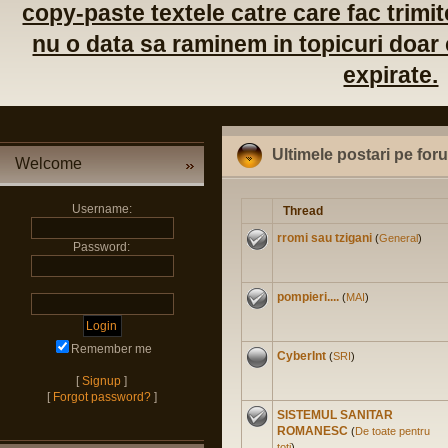
copy-paste textele catre care fac trimite
nu o data sa raminem in topicuri doar c
expirate.
Ultimele postari pe for
Welcome
Username:
Thread
rromi sau tzigani
(
General
)
Password:
pompieri....
(
MAI
)
Remember me
CyberInt
(
SRI
)
[
Signup
]
[
Forgot password?
]
SISTEMUL SANITAR
ROMANESC
(
De toate pentru
toti
)