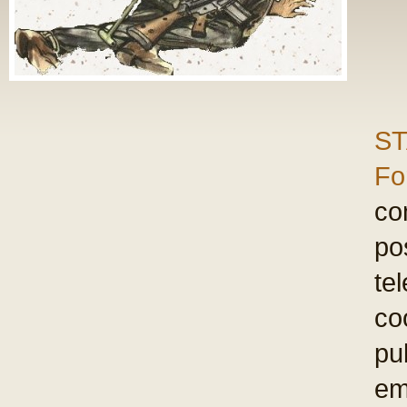
ST
Fo
com
po
te
co
pu
em