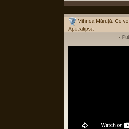
Pârvu Florin
09 Mar 2024, 19:26
Mihnea Măruță:
Verdictul din procesul Simonei Halep și
verdictul din dosarul Roșia Montană
Mihnea Măruță. Ce vor
sunt argumente că, dacă îți faci temele
și mizezi pe oameni care știu carte, nu
Apocalipsa
ai de ce să suspectezi vreo conspirație
împotriva românilor sau a României.
Mentalitatea de tipul "românii sunt
Pu
victimele..." (și completați
dumneavoastră: "Occidentului",
"istoriei", "marilor imperii" etc.) e cea mai
păguboasă.
Într-un fel, e ca în relația cu părinții: de la
un moment dat încolo, devii om mare.
Nu mai poți da vina pe ei. Ești în stare
să fii pe cont propriu?
LINK
Pârvu Florin
03 Jan 2024, 18:38
Si probabil o sa mor si nu voi reusi sa
inteleg cum de unii din low si middle
managementul institutiilor de stat din
Romania sunt atat de prosti incat sa se
bucure de firimiturile care cad de la
masa celor ca Popoviciu fara sa
inteleaga ca intr-o tara normala ar trai ei
insisi mult mai bine decat traiesc acum
si fara sa inteleaga ca si copiii lor merg
in aceleasi cluburi, mall-uri si magazine
avizate sau autorizate pe spaga, ca
circula pe aceleasi drumuri ca toti
romanii si ca un sofer cu permisul de