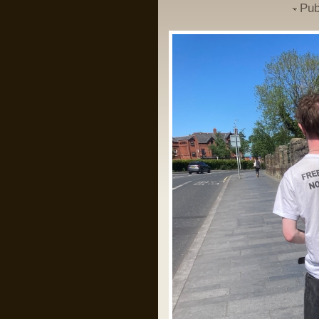
Pub
Un domn a scris pe gardul palatului
Cotroceni mesajul: “Trădătorule,
pleacă!” și a fost amendat de
Jandarmerie.
Am rugămintea către oricine citește asta
ca daca are cunoștință că domnul
respectiv a creat un crowdfunding ca
să-și plătească amenda, să fiu informat
ca să contribui la acel fond, eu am
căutat și n am găsit nimic.
Mulțumesc anticipat!
Pârvu Florin
28 May 2024, 21:14
I specifically underlined that starvation
as a method of war and the denial of
humanitarian relief constitute Rome
statute offences. I could not have been
clearer.
As I also repeatedly underlined in my
public statements, those who do not
comply with the law should not complain
later when my office takes action. That
day has come.”
Îl iubesc pe băiatul ăsta!
Pârvu Florin
28 May 2024, 20:34
Băi, ăștia devin niște jogodii absolut
intolerabile!!!
LINK
LINK