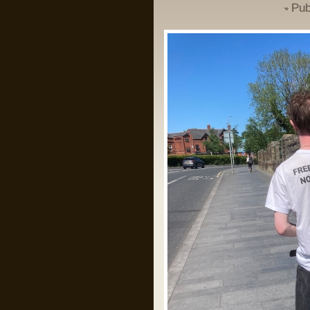
Pub
Un domn a scris pe gardul palatului
Cotroceni mesajul: “Trădătorule,
pleacă!” și a fost amendat de
Jandarmerie.
Am rugămintea către oricine citește asta
ca daca are cunoștință că domnul
respectiv a creat un crowdfunding ca
să-și plătească amenda, să fiu informat
ca să contribui la acel fond, eu am
căutat și n am găsit nimic.
Mulțumesc anticipat!
Pârvu Florin
28 May 2024, 21:14
I specifically underlined that starvation
as a method of war and the denial of
humanitarian relief constitute Rome
statute offences. I could not have been
clearer.
As I also repeatedly underlined in my
public statements, those who do not
comply with the law should not complain
later when my office takes action. That
day has come.”
Îl iubesc pe băiatul ăsta!
Pârvu Florin
28 May 2024, 20:34
Băi, ăștia devin niște jogodii absolut
intolerabile!!!
LINK
LINK