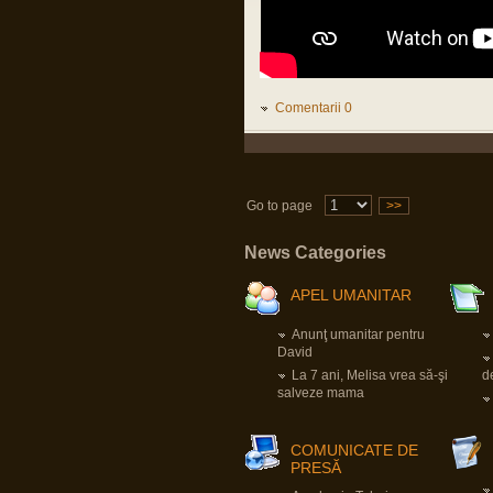
Mă bucur că și TU ai supraviețuit fizic
pandemiei, cum mă bucur să aud
despre oricine, vaccinat sau nevaccinat,
că e sănătos.
Nu e dezinteres, sunt doar, momentan,
alte priorități.
Comentarii 0
apkah
16 Mar 2023, 18:34
Domnu Parvu,sper sa fi bine.Vad ca nu
ai mai intrat.Sper ca e doar dezinteres,si
nu probleme de sanatate.Da un
semn,ca esti ok,si e ok.
Go to page
>>
apkah
News Categories
23 Nov 2022, 07:40
Domnu` Parvu.Ia zi-ne dom`le cum e cu
vaccinul ala. Ca faceai atata reclama
APEL UMANITAR
aici. Iaca-ta ca nu am murit fara mizeria
aia.Tu?Traiesti?Toate bune in
organismul tau?Ceva probleme la inima?
Anunţ umanitar pentru
Trombi?
David
La 7 ani, Melisa vrea să-şi
d
Pârvu Florin
salveze mama
03 Jun 2022, 01:13
A trecut neobservată în presa
mainstream din România o știre, în
opinia mea, extrem de importantă:
COMUNICATE DE
Germania va crea un fond special de O
PRESĂ
SUTĂ ȘAPTE MILIARDE de euro,
destinat exclusiv achiziției de armament