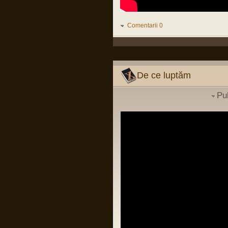
conducere luat la Pitesti ii poate ucide si
pe ei si pe copiii lor, fara sa inteleaga ca
infectiilor nosocomiale nu le pasa de
grade si mai stiu eu ce...
Comentarii 0
LINK
Pârvu Florin
02 Dec 2023, 00:42
La mulți ani…!
La mulți ani, așa proști, săraci și
De ce luptăm
marginali cum suntem…
Pu
Pârvu Florin
14 Jul 2023, 16:28
În continuarea postării mele de pe
chatbox din 2 iunie 2022:
“BERLIN — The fat years are over.
After a decade of spending increases,
the German government on Wednesday
adopted plans to cut its budget for next
year by €30.6 billion, affecting areas
from health to childcare and public
transport.”
LINK
Pârvu Florin
03 Apr 2023, 09:09
Sunt cât se poate de sănătos conform
definiției date termenului de OMS,
apkah, mulțumesc de grijă!