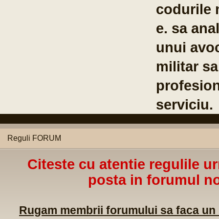
Co
Br
04
Reguli FORUM
Citeste cu atentie regulile u
posta in forumul no
Rugam membrii forumului sa faca un m