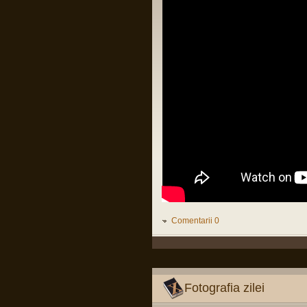
LINK
Citiți tot articolul, că-i interesant.
Pârvu Florin
14 Feb 2025, 18:16
L-au arestat pe Zisu, băăă!!!😂
Io credeam că-i mort de cel puțin zece
ani, dat fiind de cât timp știu că e
general!😂
Pârvu Florin
25 Jan 2025, 17:05
Am foarte puține motive ca la orice
alegeri să votez PSD și Marcel Ciolacu.
Ei bine, domnul Ciolacu tocmai mi-a dat
un motiv extrem de puternic să nu-l
votez și să nu votez PSD:
Romanian PM Ciolacu invited
Netanyahu to Bucharest
LINK
Mă rog, înțeleg că România e o țară
liberă în care oricine, inclusiv prim
ministrul, poate spune orice prostie, dar
Comentarii 0
dacă Netanyahu ajunge în România și
nu e arestat imediat, nu-mi rămâne
decât să renunț la cetățenia română,
fiindcă o să-mi pierd definitiv încrederea
că țara mea e o țară civilizată care se
opune barbariei.
Fotografia zilei
Pârvu Florin
28 Dec 2024, 15:24