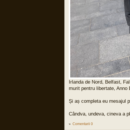
Pârvu Florin
31 Mar 2024, 17:59
Și cuvintele lui Benjamin Halevy, unul din
judecătorii din procesul lui Adolf
Eichman:
“Semnul unei ilegalități evidente e ca un
steag negru care flutură deasupra unui
ordin primit de un militar, ca un
avertisment care strigă: “INTERZIS!”
Nu ilegal formal, nu obscur sau parțial
obscur, nu ilegal care poate fi discernut
doar de specialiști în drept, e important
de subliniat asta! ci încălcarea clară și
evidentă a legii, ilegalitatea care
înjunghie ochii și revoltă inima, asta
dacă ochii nu sunt orbi și inima nu e
coruptă sau de piatră.
Asta e măsura ilegalității evidente când
un ordin nu trebuie executat și care îl
expune pe militar la răspundere penală
pentru acțiunile lui.”
Irlanda de Nord, Belfast, Fal
murit pentru libertate, Anno
Pârvu Florin
31 Mar 2024, 15:21
13 000 de copiii uciși de armata
Și aș completa eu mesajul pu
israeliană în Fâșia Gaza de la debutul
conflictului:
LINK
Cândva, undeva, cineva a plăt
și un articol vechi de 20 de ani dar
extrem de actual:
LINK
Comentarii 0