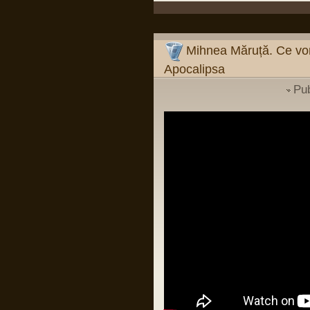
Pârvu Florin
09 Mar 2024, 19:26
Mihnea Măruță:
Verdictul din procesul Simonei Halep și
verdictul din dosarul Roșia Montană
Mihnea Măruță. Ce vor
sunt argumente că, dacă îți faci temele
și mizezi pe oameni care știu carte, nu
Apocalipsa
ai de ce să suspectezi vreo conspirație
împotriva românilor sau a României.
Mentalitatea de tipul "românii sunt
Pu
victimele..." (și completați
dumneavoastră: "Occidentului",
"istoriei", "marilor imperii" etc.) e cea mai
păguboasă.
Într-un fel, e ca în relația cu părinții: de la
un moment dat încolo, devii om mare.
Nu mai poți da vina pe ei. Ești în stare
să fii pe cont propriu?
LINK
Pârvu Florin
03 Jan 2024, 18:38
Si probabil o sa mor si nu voi reusi sa
inteleg cum de unii din low si middle
managementul institutiilor de stat din
Romania sunt atat de prosti incat sa se
bucure de firimiturile care cad de la
masa celor ca Popoviciu fara sa
inteleaga ca intr-o tara normala ar trai ei
insisi mult mai bine decat traiesc acum
si fara sa inteleaga ca si copiii lor merg
in aceleasi cluburi, mall-uri si magazine
avizate sau autorizate pe spaga, ca
circula pe aceleasi drumuri ca toti
romanii si ca un sofer cu permisul de