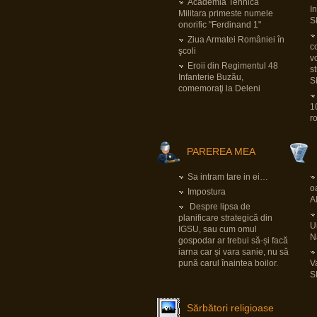
pentru Bundeswehr.
Academia Tehnica
I
Pornind de la faptul că tiparnița de bani e
Militara primeste numele
deja încinsă la maxim cu pandemia și
S
onorific "Ferdinand 1"
foarte probabil banii ăia vor trebui să fie
luați dintr-altă parte și sfârșind cu dilema
Ziua Armatei României în
securității
LINK
, implicațiile sunt multe și
co
şcoli
mari.
v
LINK
Eroii din Regimentul 48
s
Infanterie Buzău,
S
comemoraţi la Deleni
View all posts
(12902)
1
r
PAREREA MEA
Sa intram tare in ei…
o
Impostura
A
Despre lipsa de
planificare strategică din
Un
IGSU, sau cum omul
N
gospodar ar trebui să-și facă
iarna car și vara sanie, nu să
pună carul înaintea boilor.
V
S
Sărbători religioase