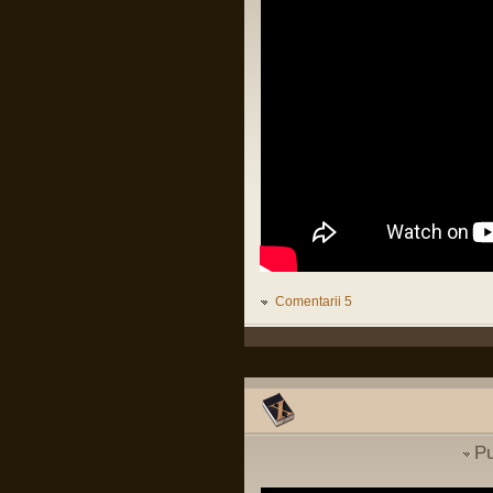
Organizații teroriste în Irlanda
Pârvu Florin
de Nord. Revine IRA???
29 Jul 2025, 20:20
Să lămurim și de ce congresul SUA e în
(
International
)
buzunarul de la piept al oricărui guvern
israelian:
Intrebare cu privire la
LINK
parasutist si scafandru de
lupta
(
MApN
)
Pârvu Florin
Vizita Medicala
(
Cariera in SNS
19 May 2025, 18:10
)
Fii-mea, optimistă: Mi-am recăpătat
încrederea în România!
Eu, pesimist: Cinci milioane de români
au votat un cocalar filorus criptofascist.
Threads:
1551
Fii-mea, realistă: …
Pârvu Florin
03 May 2025, 21:24
Mergi la vot, nu lăsa diaspora să-ți
Comentarii 5
decidă viitorul!
😂
Pârvu Florin
08 Mar 2025, 19:18
The paradox is that 500 million
Europeans are asking 300 million
Americans to defend them against 140
million Russians. We must rely on
ourselves, fully aware of our potential
Pu
and with confidence that we are a global
power.
Donald Tusk, prim ministru polonez