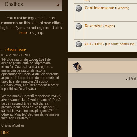
Chatbox
Carti interesante
(
General
)
You must be logged in to post
comments on this site - please either
Rezervisti
(
MApN
)
log in or if you are not registered click
here
to signup
OFF-TOPIC
(
De toate pentru toti
)
Pârvu Florin
01 Aug 2026, 01:00
3442 de cazuri de Ebola. 1521 de
Master Civil la Universitate
decese (dublu față de săptămâna
trecută). Cea mai rapidă creștere a
Militara
(
Cariera in SNS
)
numărului de cazuri din istoria
epidemiilor de Ebola. Astfel de diferențe
ar putea fi determinate de caracteristici
Pub
Experienta nord-americana
specifice ale virusului. Alt subtip
(Bundibugyo), așa încât măcar teoretic
(
International
)
e posibil să fie adevărat.
Vestea bună? Datorită tehnologiei mARN
Soldat Gradat Profesionist
avem vaccin. Ia să vedem acum? Dacă
(
MApN
)
se va răspândi (nu cred) dar să
presupunem, dacă se va răspândi? O
să mai fie vaccinul terapie genicā?
Otravă? Moarte? Sau unii dintre noi vor
Politica noastra...
(
Arta
face saltul calitativ?
guvernarii
)
Cristian Apetrei
LINK
Filme
(
De toate pentru toti
)