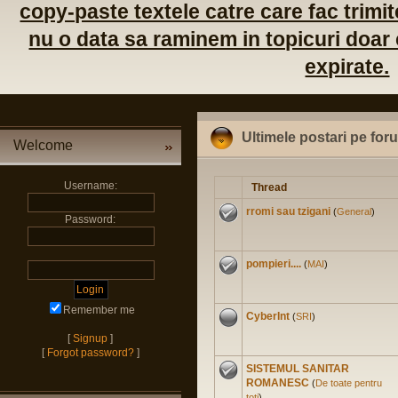
copy-paste textele catre care fac trimite
nu o data sa raminem in topicuri doar c
expirate.
Ultimele postari pe for
Welcome
Username:
Thread
rromi sau tzigani
(
General
)
Password:
pompieri....
(
MAI
)
Remember me
CyberInt
(
SRI
)
[
Signup
]
[
Forgot password?
]
SISTEMUL SANITAR
ROMANESC
(
De toate pentru
toti
)