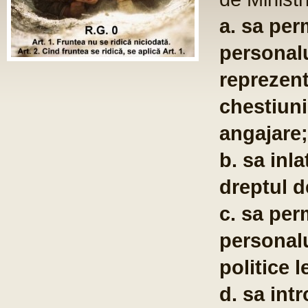
ST
Fo
com
po
te
co
pu
em