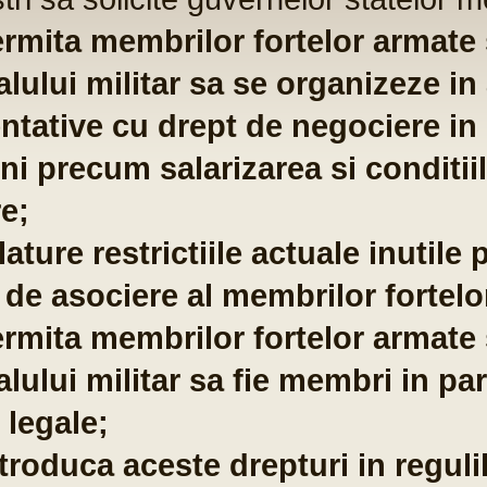
ST
Fo
com
po
te
co
pu
em