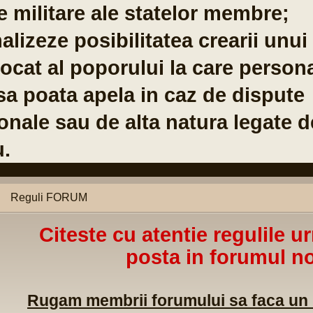
Co
Br
04
Reguli FORUM
Citeste cu atentie regulile u
posta in forumul no
Rugam membrii forumului sa faca un m