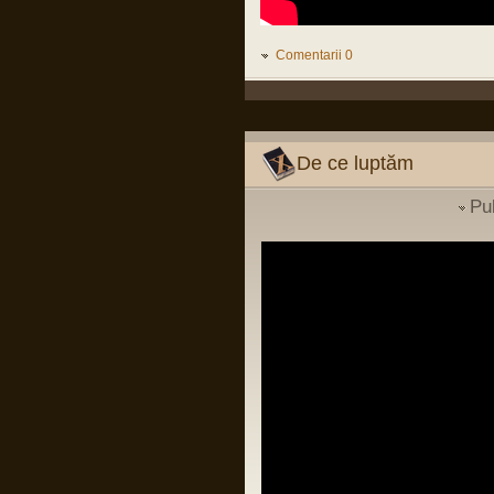
"istoriei", "marilor imperii" etc.) e cea mai
păguboasă.
Într-un fel, e ca în relația cu părinții: de la
un moment dat încolo, devii om mare.
Comentarii 0
Nu mai poți da vina pe ei. Ești în stare
să fii pe cont propriu?
LINK
Pârvu Florin
03 Jan 2024, 18:38
De ce luptăm
Si probabil o sa mor si nu voi reusi sa
inteleg cum de unii din low si middle
managementul institutiilor de stat din
Pu
Romania sunt atat de prosti incat sa se
bucure de firimiturile care cad de la
masa celor ca Popoviciu fara sa
inteleaga ca intr-o tara normala ar trai ei
insisi mult mai bine decat traiesc acum
si fara sa inteleaga ca si copiii lor merg
in aceleasi cluburi, mall-uri si magazine
avizate sau autorizate pe spaga, ca
circula pe aceleasi drumuri ca toti
romanii si ca un sofer cu permisul de
conducere luat la Pitesti ii poate ucide si
pe ei si pe copiii lor, fara sa inteleaga ca
infectiilor nosocomiale nu le pasa de
grade si mai stiu eu ce...
LINK
Pârvu Florin
02 Dec 2023, 00:42
La mulți ani…!
La mulți ani, așa proști, săraci și