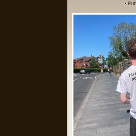
Pub
Pârvu Florin
25 Jan 2025, 17:05
Am foarte puține motive ca la orice
alegeri să votez PSD și Marcel Ciolacu.
Ei bine, domnul Ciolacu tocmai mi-a dat
un motiv extrem de puternic să nu-l
votez și să nu votez PSD:
Romanian PM Ciolacu invited
Netanyahu to Bucharest
LINK
Mă rog, înțeleg că România e o țară
liberă în care oricine, inclusiv prim
ministrul, poate spune orice prostie, dar
dacă Netanyahu ajunge în România și
nu e arestat imediat, nu-mi rămâne
decât să renunț la cetățenia română,
fiindcă o să-mi pierd definitiv încrederea
că țara mea e o țară civilizată care se
opune barbariei.
Pârvu Florin
28 Dec 2024, 15:24
Un domn a scris pe gardul palatului
Cotroceni mesajul: “Trădătorule,
pleacă!” și a fost amendat de
Jandarmerie.
Am rugămintea către oricine citește asta
ca daca are cunoștință că domnul
respectiv a creat un crowdfunding ca
să-și plătească amenda, să fiu informat
ca să contribui la acel fond, eu am
căutat și n am găsit nimic.
Mulțumesc anticipat!