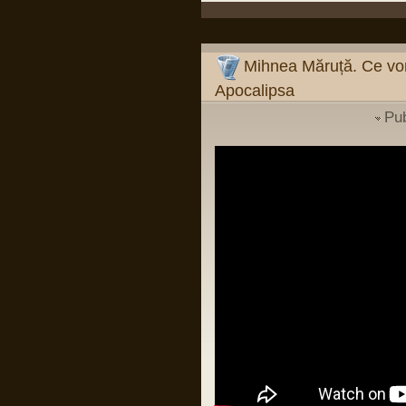
obscur, nu ilegal care poate fi discernut
doar de specialiști în drept, e important
de subliniat asta! ci încălcarea clară și
evidentă a legii, ilegalitatea care
înjunghie ochii și revoltă inima, asta
dacă ochii nu sunt orbi și inima nu e
Mihnea Măruță. Ce vor
coruptă sau de piatră.
Asta e măsura ilegalității evidente când
Apocalipsa
un ordin nu trebuie executat și care îl
expune pe militar la răspundere penală
pentru acțiunile lui.”
Pu
Pârvu Florin
31 Mar 2024, 15:21
13 000 de copiii uciși de armata
israeliană în Fâșia Gaza de la debutul
conflictului:
LINK
și un articol vechi de 20 de ani dar
extrem de actual:
LINK
Pârvu Florin
09 Mar 2024, 19:26
Mihnea Măruță:
Verdictul din procesul Simonei Halep și
verdictul din dosarul Roșia Montană
sunt argumente că, dacă îți faci temele
și mizezi pe oameni care știu carte, nu
ai de ce să suspectezi vreo conspirație
împotriva românilor sau a României.
Mentalitatea de tipul "românii sunt
victimele..." (și completați
dumneavoastră: "Occidentului",