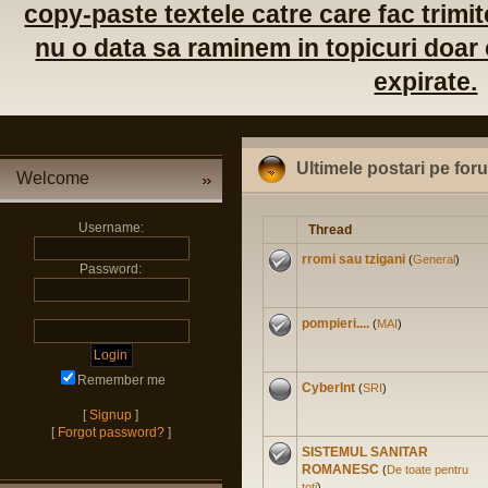
copy-paste textele catre care fac trimite
nu o data sa raminem in topicuri doar c
expirate.
Ultimele postari pe for
Welcome
Username:
Thread
rromi sau tzigani
(
General
)
Password:
pompieri....
(
MAI
)
Remember me
CyberInt
(
SRI
)
[
Signup
]
[
Forgot password?
]
SISTEMUL SANITAR
ROMANESC
(
De toate pentru
toti
)