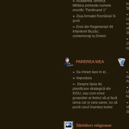
Academia Tehnica
ai mai intrat.Sper ca e doar dezinteres,si
I
nu probleme de sanatate.Da un
Militara primeste numele
semn,ca esti ok,si e ok.
S
onorific "Ferdinand 1"
Ziua Armatei României în
co
apkah
şcoli
v
23 Nov 2022, 07:40
Eroii din Regimentul 48
Domnu` Parvu.Ia zi-ne dom`le cum e cu
s
Infanterie Buzău,
vaccinul ala. Ca faceai atata reclama
S
aici. Iaca-ta ca nu am murit fara mizeria
comemoraţi la Deleni
aia.Tu?Traiesti?Toate bune in
organismul tau?Ceva probleme la inima?
1
Trombi?
r
View all posts
(12903)
PAREREA MEA
Sa intram tare in ei…
o
Impostura
A
Despre lipsa de
planificare strategică din
Un
IGSU, sau cum omul
N
gospodar ar trebui să-și facă
iarna car și vara sanie, nu să
pună carul înaintea boilor.
V
S
Sărbători religioase