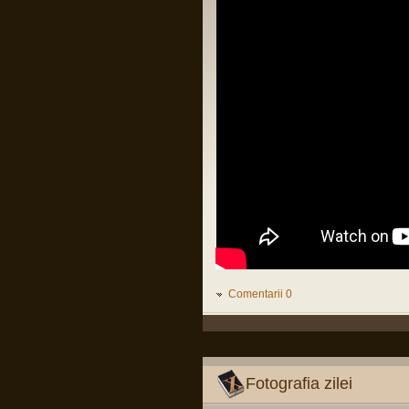
încrederea în România!
Eu, pesimist: Cinci milioane de români
au votat un cocalar filorus criptofascist.
Fii-mea, realistă: …
Pârvu Florin
03 May 2025, 21:24
Mergi la vot, nu lăsa diaspora să-ți
decidă viitorul!
😂
Pârvu Florin
08 Mar 2025, 19:18
The paradox is that 500 million
Europeans are asking 300 million
Americans to defend them against 140
million Russians. We must rely on
ourselves, fully aware of our potential
and with confidence that we are a global
power.
Donald Tusk, prim ministru polonez
LINK
Citiți tot articolul, că-i interesant.
Comentarii 0
Pârvu Florin
14 Feb 2025, 18:16
L-au arestat pe Zisu, băăă!!!😂
Io credeam că-i mort de cel puțin zece
ani, dat fiind de cât timp știu că e
Fotografia zilei
general!😂