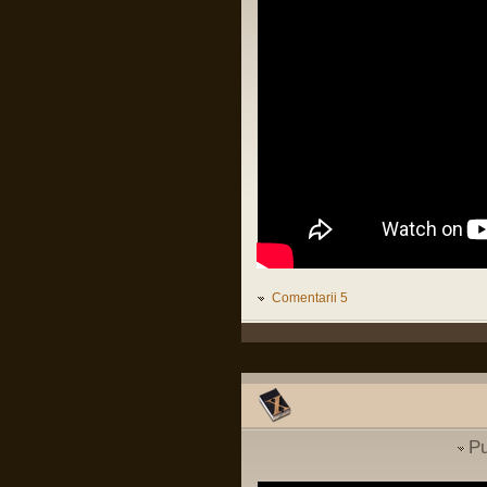
have to be up to tomorrow.
Organizații teroriste în Irlanda
de Nord. Revine IRA???
Nu e suficient să fii la curent cu ce se
(
International
)
întâmplă azi, trebuie să fii la curent cu
ce se va întâmpla mâine.
Intrebare cu privire la
David Ben Gurion, fost prim ministru
parasutist si scafandru de
israelian
lupta
(
MApN
)
Vizita Medicala
(
Cariera in SNS
Pârvu Florin
)
28 Aug 2025, 01:17
În Marea Britanie ura rasială, religioasă,
legată de orientarea sexuală sau de
dizabilitate e circumstanță agravantă
Threads:
1551
care conduce la dublarea minimului și
maximului pedepsei pentru infracțiuni
astfel motivate.
Poate e cazul ca și societatea
românească să înceapă să se
gândească la asta.
Zic și eu, mnah…
Comentarii 5
Pârvu Florin
29 Jul 2025, 20:20
Să lămurim și de ce congresul SUA e în
buzunarul de la piept al oricărui guvern
israelian:
LINK
Pu
Pârvu Florin
19 May 2025, 18:10
Fii-mea, optimistă: Mi-am recăpătat