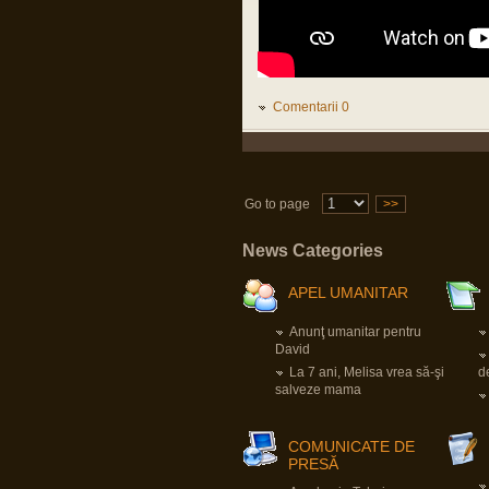
marginali cum suntem…
Pârvu Florin
14 Jul 2023, 16:28
În continuarea postării mele de pe
chatbox din 2 iunie 2022:
Comentarii 0
“BERLIN — The fat years are over.
After a decade of spending increases,
the German government on Wednesday
adopted plans to cut its budget for next
year by €30.6 billion, affecting areas
from health to childcare and public
Go to page
>>
transport.”
LINK
News Categories
Pârvu Florin
03 Apr 2023, 09:09
APEL UMANITAR
Sunt cât se poate de sănătos conform
definiției date termenului de OMS,
apkah, mulțumesc de grijă!
Anunţ umanitar pentru
Mă bucur că și TU ai supraviețuit fizic
David
pandemiei, cum mă bucur să aud
despre oricine, vaccinat sau nevaccinat,
La 7 ani, Melisa vrea să-şi
d
că e sănătos.
salveze mama
Nu e dezinteres, sunt doar, momentan,
alte priorități.
COMUNICATE DE
apkah
PRESĂ
16 Mar 2023, 18:34
Domnu Parvu,sper sa fi bine.Vad ca nu