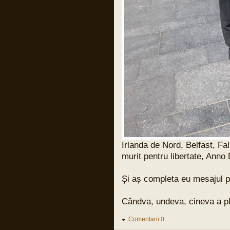
Pârvu Florin
28 May 2024, 21:14
I specifically underlined that starvation
as a method of war and the denial of
humanitarian relief constitute Rome
statute offences. I could not have been
clearer.
As I also repeatedly underlined in my
public statements, those who do not
comply with the law should not complain
later when my office takes action. That
day has come.”
Îl iubesc pe băiatul ăsta!
Pârvu Florin
28 May 2024, 20:34
Băi, ăștia devin niște jogodii absolut
intolerabile!!!
LINK
Irlanda de Nord, Belfast, Fal
LINK
murit pentru libertate, Anno
Pârvu Florin
31 Mar 2024, 17:59
Și aș completa eu mesajul pu
Și cuvintele lui Benjamin Halevy, unul din
judecătorii din procesul lui Adolf
Eichman:
Cândva, undeva, cineva a plăt
“Semnul unei ilegalități evidente e ca un
steag negru care flutură deasupra unui
ordin primit de un militar, ca un
Comentarii 0
avertisment care strigă: “INTERZIS!”
Nu ilegal formal, nu obscur sau parțial