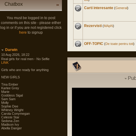
Chatbox
Carti interesante
(
General
)
You must be logged in to post
comments on this site - please either
Rezervisti
(
MApN
)
log in or if you are not registered click
here
to signup
OFF-TOPIC
(
De toate pentru toti
)
Darwin
10 Aug 2026, 18:22
Real girls for real men - No Selfie
Master Civil la Universitate
LINK
Militara
(
Cariera in SNS
)
Girls who are ready for anything
NEW GIRLS
Pub
Experienta nord-americana
Tina Ember
(
International
)
Karlee Grey
Marie
Goddess Sigal
Soldat Gradat Profesionist
Sam Sam
(
MApN
)
Molly
Sophie Dee
Whitney Wright
Carola Conymegan
Politica noastra...
(
Arta
Celeste Star
guvernarii
)
Sedona Zen
Madison Ivy
Abella Danger
Filme
(
De toate pentru toti
)